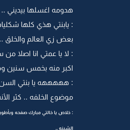
هدومه اغسلها بيديني ..
: يابنتي هذي كلها شكلي
بعض زي العالم والخلق .. 
: لا يا عمتي انا اصلا من
اكبر منه بخمس سنين وما ج
: هههههه يا بنتي السن م
موضوع الخلفه .. كثر الأن
: خلاص يا خالتي مبارك صفحه وبأطويها
الشينه ..