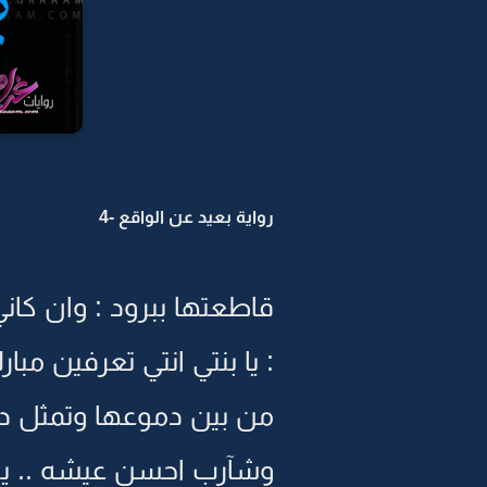
رواية بعيد عن الواقع -4
قاطعتها ببرود : وان كان
: يا بنتي انتي تعرفين مب
من بين دموعها وتمثل دور 
وشآرب احسن عيشه .. ين