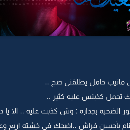
ي مانيب حامل يطلقني صح ..
ارك تحمل كذبتس عليه كثير ..
الضحيه بجداره : وش كذبت عليه .. الا يا ده
ام بأحسن فراش ..اضحك في خشته اربع وع