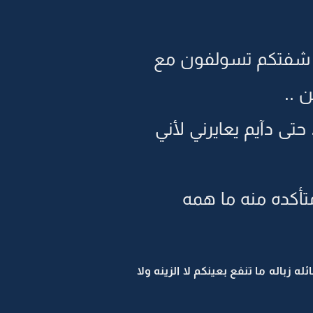
قد شفتكم تسولفون مع
 ..
تى دآيم يعايرني لأني
تأكده منه ما همه
زباله ما تنفع بعينكم لا الزينه ولا