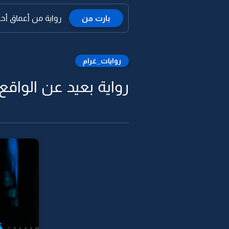
بارت من
رواية من أعماق أحض
روايات_غرام
رواية بعيد عن الواقع -