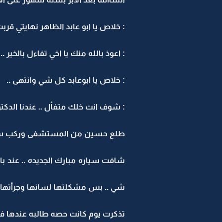
: خلاص يا ابو عابد الظاهر نهايتي قربت
: اعوذ بالله منك يا اخي تفاءل بالخير ..
: خلاص يا ابوعابد كل شي وانتهى ..
: شوف انت خلك متفأل .. عندنا الدكتور
طلع حسين من المستشفى وركب سيارته
شافت سياره مبارك الجديده .. عند با
شي .. بس مشكلتها لسانها وجرأتها الز
تذكرت يوم كانت حصه طالبه عندها في ا