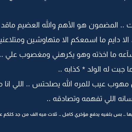
ات .. المضمون هو الأهم والله العضيم ما
الا دايم ما اسمعكم الا متهاوشين ومتلاعنين
 سآعه ما اخذته وهو يكرهني ومغصوب علي .. ح
بت له الولد * كذابه ..
هوب عيب للمره الله يصلحتس .. اللي انا م
سانه اللي تفهمه وتصادقه ..
 .. بس بلغيه يدفع مؤخري كامل .. ثلاث ميه الف من جد كلكم عائله 