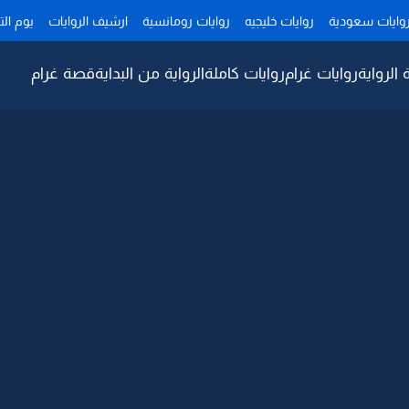
وايات سعودية
روايات خليجيه
روايات رومانسية
ارشيف الروايات
يوم ال
 الرواية
روايات غرام
روايات كاملة
الرواية من البداية
قصة غرام