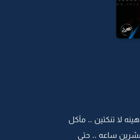
ينه لا تنكتين .. مآكل
شرين ساعه .. حتى