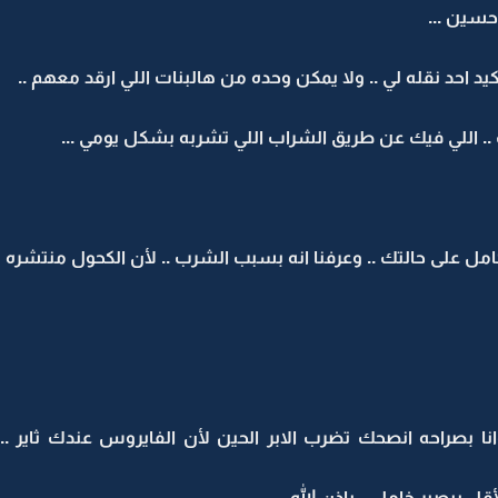
حسين ...
يد احد نقله لي .. ولا يمكن وحده من هالبنات اللي ارقد معهم ..
ك .. اللي فيك عن طريق الشراب اللي تشربه بشكل يومي ...
مل على حالتك .. وعرفنا انه بسبب الشرب .. لأن الكحول منتشره
ا بصراحه انصحك تضرب الابر الحين لأن الفايروس عندك ثاير .
قل بيصير خامل .. بإذن الله