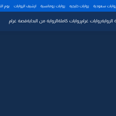
وايات سعودية
روايات خليجيه
روايات رومانسية
ارشيف الروايات
يوم ال
 الرواية
روايات غرام
روايات كاملة
الرواية من البداية
قصة غرام