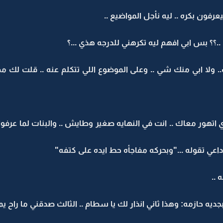
بيعرفون بكره .. ليه نأجل المواضيع ..
؟ بس ابي افهم ليه تكرهني للدرجه هذي ...؟
.. ولا ابي منك شي .. وعلى الموضوع اللي تتكلم عنه .. قلت لك مص
اتهور معاك .. انت في النهايه صغير وطايش .. والبنات لما عرفوا 
عي تقوله ..."وبحركه مفاجأه حط ايده على كتفه"
 ..
ه حازمه: وهذا ثاني انذار لك يا سطام .. الثالث صدقني ما راح يمر