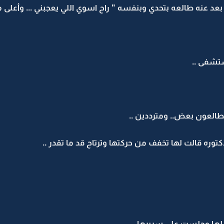
 عنه طالعه بتحدي وبنفسه " راح اسوي اللي يعجبني ... وأعلى ما
تشفى ..
يطالعون بعض.. ومترددين ..
ره قالت لها تخفف من حركتها وترتاح قد ما تقدر ..
ت لها وجلست على سريرها