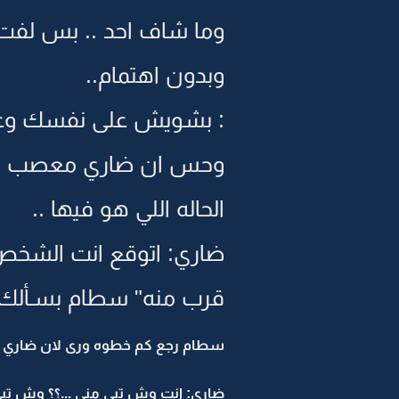
وما شاف احد .. بس لفت ا
وبدون اهتمام..
: بشويش على نفسك وعلينا
وحس ان ضاري معصب .. ح
الحاله اللي هو فيها ..
ضاري: اتوقع انت الشخص ا
قرب منه" سطام بسـألك س
سطام رجع كم خطوه ورى لان ضاري قرب
ضاري: انت وش تبي مني ...؟؟ وش تبي 