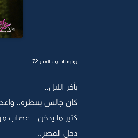
رواية الا ليت القدر-72
بأخر الليل..
كان جالس ينتظره.. واعص
كثير ما يدخن.. اعصاب مر
دخل القصر..