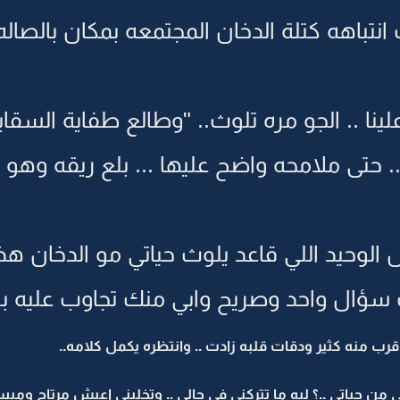
نتباهه كتلة الدخان المجتمعه بمكان بالصاله
 .. الجو مره تلوث.. "وطالع طفاية السقاير
تى ملامحه واضح عليها ... بلع ريقه وهو
لوحيد اللي قاعد يلوث حياتي مو الدخان هذا
ؤال واحد وصريح وابي منك تجاوب عليه بص
 منه كثير ودقات قلبه زادت .. وانتظره يكمل كلامه..
من حياتي ..؟ ليه ما تتركني في حالي .. وتخليني اعيش مرتاح ومبس