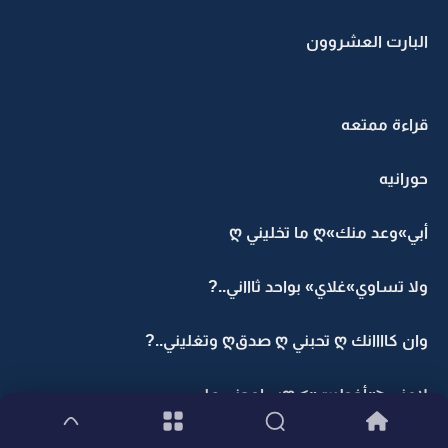
البارت العشروون
قراءة ممتعه
حورانيه
أبي»وعد منك»ღ ما تخليني ღ
ولا تساوي»غلاي» بواحد ثاااني..?
وان كاااانك ღ تحبني ღ صدقღ وتغليني..?
لامني <»أخطيت»> ღسامحني على