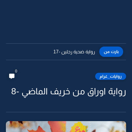
بارت من
رواية ضحية رجلين -16
0
روايات_غرام
رواية اوراق من خريف الماضي -8