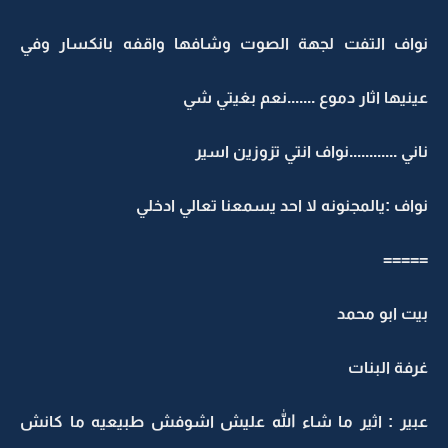
نواف التفت لجهة الصوت وشافها واقفه بانكسار وفي
عينيها اثار دموع .......نعم بغيتي شي
ناني ............نواف انتي تزوزين اسير
نواف :يالمجنونه لا احد يسمعنا تعالي ادخلي
=====
بيت ابو محمد
غرفة البنات
عبير : اثير ما شاء الله عليش اشوفش طبيعيه ما كانش