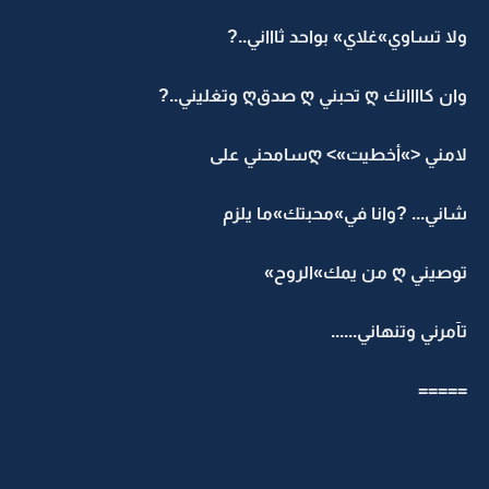
ولا تساوي»غلاي» بواحد ثاااني..?
وان كاااانك ღ تحبني ღ صدقღ وتغليني..?
لامني <»أخطيت»> ღسامحني على
شاني... ?وانا في»محبتك»ما يلزم
توصيني ღ من يمك»الروح»
تآمرني وتنهاني......
=====