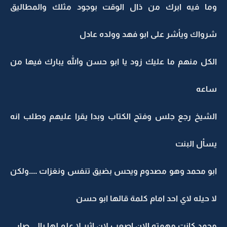
وما فيه ابرك من ذال الوقت بوجود مثلك والمطاليق
شرواك ويأشر على ابو فهد وولده عادل
الكل منهم ما عليك زود يا ابو حسن والله يبارك فيها من
ساعه
الشيخ رجع جلس وفتح الكتاب وبدا يقرا عليهم وطلب انه
يسأل البنت
ابو محمد وهو مصدوم ويحس بضيق تنفس ونغزات ....ولكن
لا حيله لاي احد امام كلمة قالها ابو حسن
محمد كانت مهمته الان اصعب لان اثير لا علم لها بالي صار