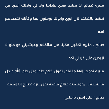
منيره :صالح لا تغلط هذي عاداتنا ولا لي ولالك الحق في
نعتها بالتخلف لان ابوي وابوك يؤمنون بها وكأنك تقصدهم
اهم
صالح : منيره تكفين فكينا من هالكلام وعيشيني جو حلو لا
تزيدين على غربتي نكد
منيره ندمت انها ما تقدر تقول كلام حلوا مثل خلق الله وبدل
ما تستغل رومنسية صالح قاعده تص...يره :صالح انا اسفه
صالح : على ايش يا قلبي