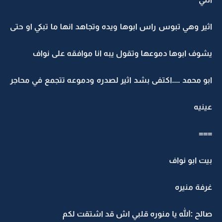
اثير وهي تبوس راس ابوها ويده وتجاهد انها ما تبكي او حتى
يشوف ابوها دموعها وتقول يبه انا موافقه على نواف
ابو محمد ....اكتفى بشد اثير لصدره ودموعه تتجمع في محاجر
عينيه
===
بيت ابو نواف
غرفة منيره
صالح :الله يا منوره قلبي اش قد اشتقت لكم