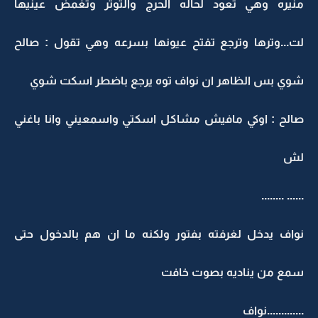
منيره وهي تعود لحاله الحرج والتوتر وتغمض عينيها
لت...وترها وترجع تفتح عيونها بسرعه وهي تقول : صالح
شوي بس الظاهر ان نواف توه يرجع باضطر اسكت شوي
صالح : اوكي مافيش مشاكل اسكتي واسمعيني وانا باغني
لش
...... ........
نواف يدخل لغرفته بفتور ولكنه ما ان هم بالدخول حتى
سمع من يناديه بصوت خافت
.............نواف