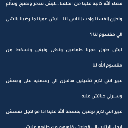
قضاء الله كاتبه علينا من انخلقنا ...ليش نتذمر ونصيح ونتألم
ونحزن انفسنا واحب الناس لنا ...ليش عمرنا ما رضينا بالشي
الي مقسوم لنا ؟
ليش طول عمرنا طماعين ونبغى ونبغى ونسخط من
مقسوم الله لنا
عبير انتي لازم تشيلين هالحزن الي رسمتيه على وجهش
وسيرتي حياتش عليه
عبير انتي لازم ترضين بقسمه الله علينا اذا مو لاجل نفسش
لاجل الاثنين الي قطعتي قلوبهم من حزنهم عليش