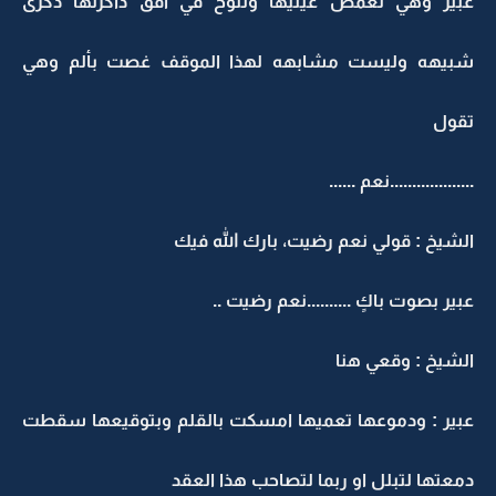
عبير وهي تغمض عينيها وتلوح في افق ذاكرتها ذكرى
شبيهه وليست مشابهه لهذا الموقف غصت بألم وهي
تقول
...................نعم ......
الشيخ : قولي نعم رضيت، بارك الله فيك
عبير بصوت باكٍ ..........نعم رضيت ..
الشيخ : وقعي هنا
عبير : ودموعها تعميها امسكت بالقلم وبتوقيعها سقطت
دمعتها لتبلل او ربما لتصاحب هذا العقد