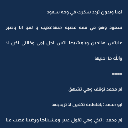
لميا وبدون تردد سكرت في وجه سعود
سعود وهو في قمة غضبه منها:طيب يا لميا انا باصبر
عليتس هالحين وبامشيها لتس لجل امي وخالتي لكن لا
والله ما اخليها
====
ام محمد توقف وهي تشهق
ابو محمد :يافاطمة تكفين لا تزيدينها
ام محمد : تبكي وهي تقول عبير ومشيناها ورضينا غصب عنا