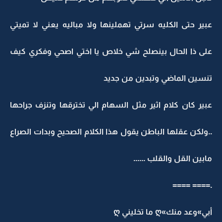
عبير حتى الكليه سرتي تهملينها ولا مباليه يعني لا تميتي
على ذا الحال بينصلح شي خلاص يا اختي اصحي وفكري كيف
تنسين الماضي وتبدين من جديد
عبير كان كلام اثير مثل السهام الي تخترقها وتنزف جراحها
..ولكن عقلها الباطن يقول هذا الكلام الصحيح وبدات الصراع
مابين القل والقلب ......
.==== ====
أبي»وعد منك»ღ ما تخليني ღ