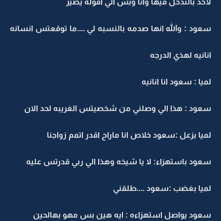
لاحد بالتدخل فيها وانا وبس الي اقوله يصير
سعود : والله انها صدمه بالنسبه لي ....ما توقعتس انسانه
انانيه لهذي الدرجه
لميا : سعود انا انانيه
سعود : هذا الي وصلني من شخصيتس الغريبه لحد الان
لميا بزعل :سعود خلاص انا ماراح اقدر اتمم زواجنا
سعود باستهزاء: لا يا شيخه وهذا الي ربي قدرتس عليه
لميا بغضب :سعود ....طلقني
سعود يواصل استهزاءه : ايه هين بس مهو بهالحين