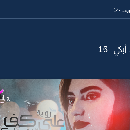
ا -14
كي -16