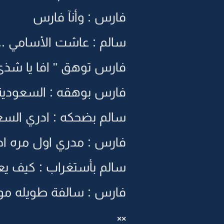
فارس : وأنآ فارس
سالم : عاشت الأسامي .
فارس توهق " افا يا شذى
فارس بوهقه : السعودية
سالم بضحكه : ادري الس
فارس : مدري اول مره اج
سالم بأستغراب : كيف يع
فارس : سالفة طويله مو 
××