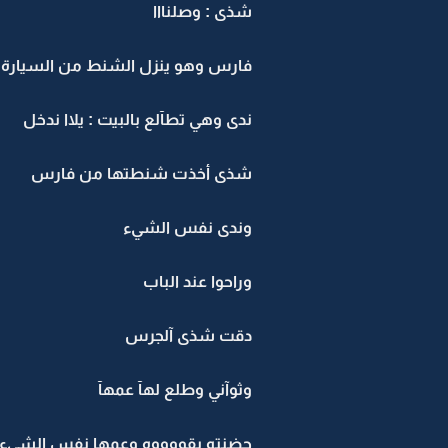
شذى : وصلنااا
فارس وهو ينزل الشنط من السيارة : 
ندى وهي تطآلع بالبيت : يلاا ندخل
شذى أخذت شنطتها من فارس
وندى نفس الشيء
وراحوا عند الباب
دقت شذى آلجرس
وثوآني وطلع لهآ عمهآ
حضنته بقووووه وعمها نفس الشيء