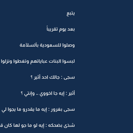
يتبع
بعد يوم تقريباً
وصلوا للسعودية بآلسلآمة
لبسوا البنات عباياتهم وتغطوا ونزلوا م
سجى : جالك احد أثير ؟
أثير : إيه جا اخووي .. وإنتي ؟
سجى بغرور : إيه ما يقدرو ما يجوا لي
شذى بضحكه : إيه لو ما جو لها كان قل