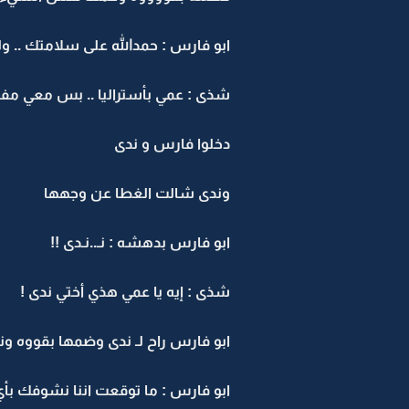
ابو فارس : حمدالله على سلامتك .. ول
شذى : عمي بأستراليا .. بس معي مفاجأ
دخلوا فارس و ندى
وندى شالت الغطا عن وجهها
ابو فارس بدهشه : نـ..نـدى !!
شذى : إيه يا عمي هذي أختي ندى !
ابو فارس راح لـ ندى وضمها بقووه و
ابو فارس : ما توقعت اننا نشوفك بأي 