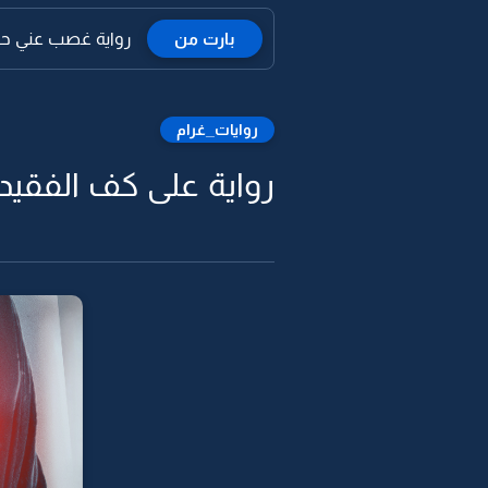
بارت من
رواية غصب عني حبيته
روايات_غرام
رواية على كف الفقيد أب