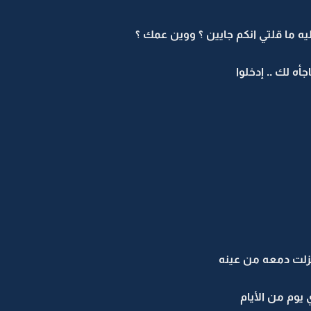
يه ما قلتي انكم جايين ؟ ووين عمك ؟
ه لك .. إدخلوا
نزلت دمعه من عينه
يوم من الأيام