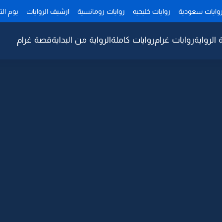
وايات سعودية
روايات خليجيه
روايات رومانسية
ارشيف الروايات
يوم ال
 الرواية
روايات غرام
روايات كاملة
الرواية من البداية
قصة غرام