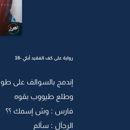
رواية على كف الفقيد أبكي -16
إندمج بالسوالف على طول 
وطلع طيووب بقوه
فارس : وش إسمك ؟؟
الرجآل : سآلم