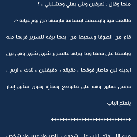
منها وقال : تعرفين وش يعني وحشتيني ،، ؟
طالعت فيه وابتسمت ابتسامه فارقتها من يوم غيابه ~.
قام من الصوفا وسحبها من ايدها برقه للسرير قربها منه
وباسها على فمها وبدا ينزلها عالسرير شوي شوي وهي بين
ايدينه لين ماصار فوقها ،، دقيقه ،، دقيقتين ،، ثلآث ،، اربع ،،
خمس دقايق وهم على هالوضع وفجأإه ودون سأبق إنذار
ينفتح الباب
+++++++++++++++++++++++++++++
مين اللي فتح الباب على شجون ،، ناصر ولا عبير ولا شخص