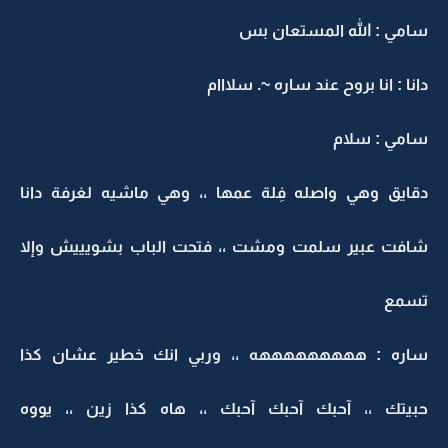
سامي : الله المستعان بس
دانا : انا بروح عند ساره ~. سلااام
سامي : سلام
دقايق وهي واصله فِلة عمها ،، وهي ماشيه لغرفة دانا
شافت عبير سلمت ومشت ،، فتحت الباب بشويييش وإلا
تسمع
ساره : هههههههههه ،، وربي انك خطير عشان كذا
حبيتك ،، آحبك آحبك آحبك ،، هاه كذا زين ،، يووه