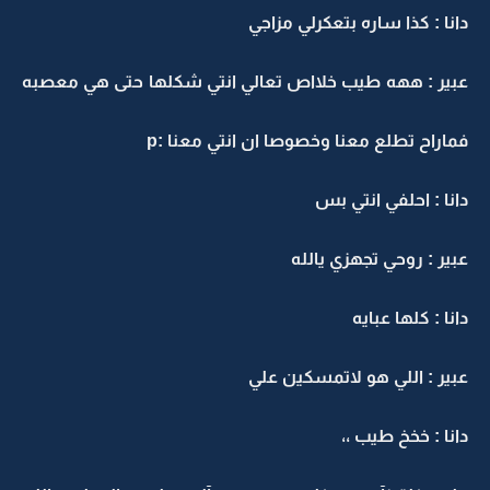
دانا : كذا ساره بتعكرلي مزاجي
عبير : ههه طيب خلااص تعالي انتي شكلها حتى هي معصبه
فماراح تطلع معنا وخصوصا ان انتي معنا :p
دانا : احلفي انتي بس
عبير : روحي تجهزي يالله
دانا : كلها عبايه
عبير : اللي هو لاتمسكين علي
دانا : خخخ طيب ،،