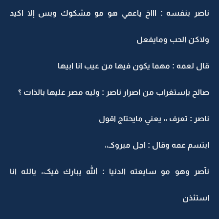
ناصر بنفسه : اااخ ياعمي هو مو مشكوك وبس إلا اكيد
ولاكن الحب ومايفعل
قال لعمه : مهما يكون فيها من عيب انا ابيها
صالح بإستغراب من اصرار ناصر : وليه مصر عليها بالذات ؟
ناصر : تعرف ،، يعني مايحتاج اقول
ابتسم عمه وقال : اجل مبروكـ،،
نآصر وهو مو سايعته الدنيا : الله يبارك فيكـ،، يالله انا
استئذن