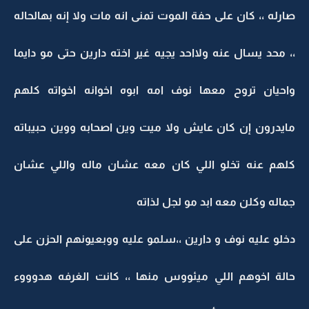
صارله ،، كان على حفة الموت تمنى انه مات ولا إنه بهالحاله
،، محد يسال عنه ولااحد يجيه غير اخته دارين حتى مو دايما
واحيان تروح معها نوف امه ابوه اخوانه اخواته كلهم
مايدرون إن كان عايش ولا ميت وين اصحابه ووين حبيباته
كلهم عنه تخلو اللي كان معه عشان ماله واللي عشان
جماله وكلن معه ابد مو لجل لذاته
دخلو عليه نوف و دارين ،،سلمو عليه ووبعيونهم الحزن على
حالة اخوهم اللي ميئووس منها ،، كانت الغرفه هدوووء