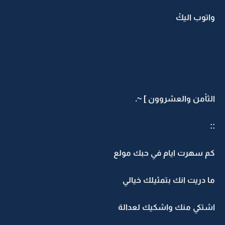
واتوب اليكْ
الثأمن والعشروون ] ~.
::
كم سهرت ايام في حبك مولع
ما دريت انك بتمثيلك خيالي
اشتكي منك واشكيك لعدالة