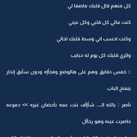
كل منهم قال قلبك ماصفا لي
كنت مالي كل قلبي وكل عيني
وكنت احسب اني وسط قلبك لحالي
واثري قلبك كل يوم له حبايب
:: خمس دقايق وهم على هالوضع وفجأإه ودون سأبق إنذار
ينفتح الباب
نآصر : يالله الـ... شأإأف بنت عمه بآحضان غيره >> دموعه
حاصرت عينه وهو رجآآل