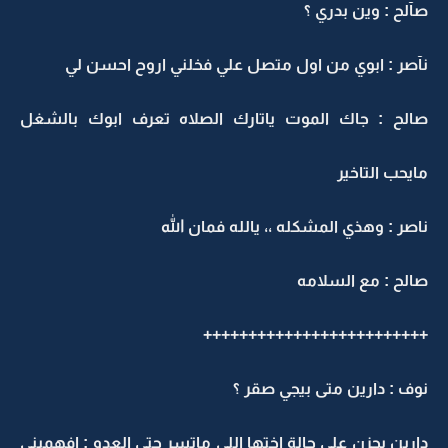
صآلح : وين بدري ؟
نآصر : ابوي من اول متصل علي فخلني اروح احسن لي
صالح : جاك الموت ياتارك الصلاه تعرف ابوك بالشغل
مايحب التاخير
ناصر : وهذي المشكله ،، يالله فمان الله
صالح : مع السلامه
+++++++++++++++++++++++++
نوف : دارين متى بيجي صقر ؟
دارين بحزن على حالة اختها اللي ماتسر حتى العدو : افهميني