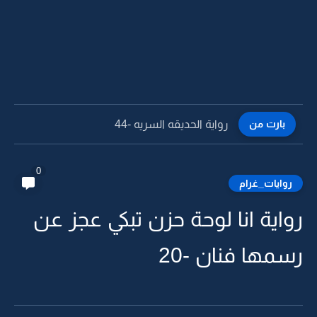
بارت من
رواية الحديقه السريه -44
0
روايات_غرام
رواية انا لوحة حزن تبكي عجز عن
رسمها فنان -20