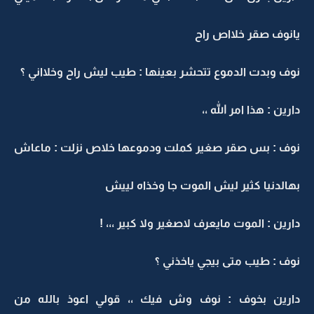
يانوف صقر خلااص راح
نوف وبدت الدموع تتحشر بعينها : طيب ليش راح وخلااني ؟
دارين : هذا امر الله ،،
نوف : بس صقر صغير كملت ودموعها خلاص نزلت : ماعاش
بهالدنيا كثير ليش الموت جا وخذاه لييش
دارين : الموت مايعرف لاصغير ولا كبير ،،، !
نوف : طيب متى بيجي ياخذني ؟
دارين بخوف : نوف وش فيك ،، قولي اعوذ بالله من