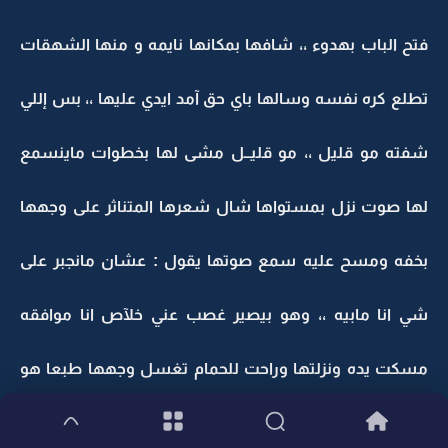
فتح الباب بهدوء ،، شافها بمكانها نايمه و منها الشهقات
تطلع كره نفسه وسالها باي حق آمد ايدي عليها ،، بس إللي
شفته مو قليل ،، مو قليــل مشى لها بخطوات ماينسمع
لها صوت نزل بمستواها شال شعرها المتناثر على وجهها
بخفه ومسح عليه سمع صوتها يقول : عشان مانجبر على
شي انا مابيه ،، وهو بيصير غصب عني خلآص انا موافقه
مسكت يده ونزلتها وراحت للحمام تغسل وجهها طبعا هو
فهمها ،، قصدها موافقه على زواجها منهـ،، فرح كثير على