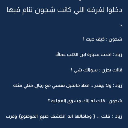
دخلوا لغرفه اللي كانت شجون تنام فيها
،،
شجون : كيف جيت ؟
زياد : اخذت سيارة ابن الكلب عمآآد
قالت بحزن : سوالك شي ؟
زياد : ولا بيقدر ،، اصلا ماتخيل نفسي مع رجال مثلي مثله
شجون : قلت له انك مسوي العمليه ؟
زياد : قلت ،، { وماقالها انه انكشف ضيع الموضوع} وقرب