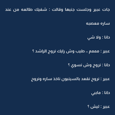
جات عبير وجلست جنبها وقالت : شفيك طالعه من عند
ساره معصبه
دانا : ولا شي
عبير : مممم ،، طيب وش رايك نروح الراشد ؟
دانا : نروح وش نسوي ؟
عبير : نروح نقعد بالسينبون ناخذ ساره ونروح
دانا : ماببي
عبير : ليش ؟