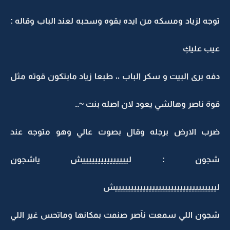
توجه لزياد ومسكه من ايده بقوه وسحبه لعند الباب وقاله :
عيب عليكِ
دفه برى البيت و سكر الباب ،، طبعا زياد مابتكون قوته مثل
قوة ناصر وهالشي يعود لان اصله بنت ~..
ضرب الارض برجله وقال بصوت عالي وهو متوجه عند
شجون : ليييييييييييييييش ياشجون
ليييييييييييييييييييييييييييييييييش
شجون اللي سمعت نآصر صنمت بمكانها وماتحس غير اللي