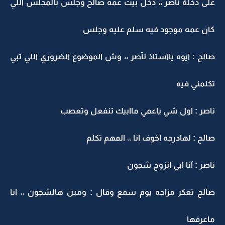
على دخلة نآصر ،، دخل بيت عمه صآلح وجلس بالمجلس اللي
كان عمه موجود فيه سلم عليه وجلس
صالح : ايوه يااستاذ نآصر ،، وش الموضوع الضروري اللي تبي
تكلمني فيه
ناصر : اول شي ياعمي ماابيك تنفعل وتعصب
صالح : لهادرجه اخوف انا ،، المهم تكلم
نآصر : آنآ ابي اتزوج شجون
صآلح تعكر مزاجه يوم سمع وقال : ومين هالشجون ،، انا
ماعرفها