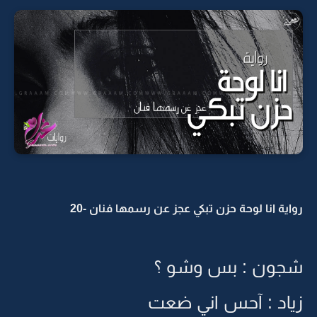
رواية انا لوحة حزن تبكي عجز عن رسمها فنان -20
شجون : بس وشو ؟
زياد : آحس اني ضعت