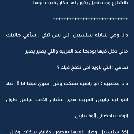
بالشارع ومستحيل يكون لها مكان فبيت ابوها
++++++++++++++++++++++++++++
دانا وهي شايله سلسبيل اللي بس تبكي : سآمي هالبنت
مالي دخل فيها بوديها عند المربيه واللي يصير يصير
سامي : انتي ناويه امي تكفخ فيك ؟
دانا بعصبيه : مو راضيه تسكت وش اسوي فيها انا !! اصلا
انتو ليه جايبين المربيه هذي عشان الاخت تجلس طول
الوقت باحضاني أأوف ياربي
اخذ سلسبيل وصار يلعبها بغصون دقايق سكتت وقال :