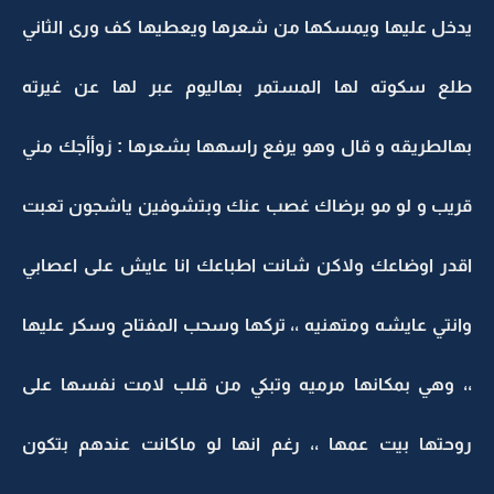
يدخل عليها ويمسكها من شعرها ويعطيها كف ورى الثاني
طلع سكوته لها المستمر بهاليوم عبر لها عن غيرته
بهالطريقه و قال وهو يرفع راسهها بشعرها : زوأأجك مني
قريب و لو مو برضاك غصب عنك وبتشوفين ياشجون تعبت
اقدر اوضاعك ولاكن شانت اطباعك انا عايش على اعصابي
وانتي عايشه ومتهنيه ،، تركها وسحب المفتاح وسكر عليها
،، وهي بمكانها مرميه وتبكي من قلب لامت نفسها على
روحتها بيت عمها ،، رغم انها لو ماكانت عندهم بتكون