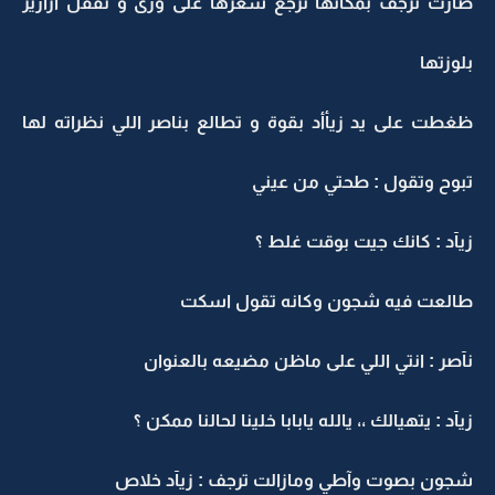
صارت ترجف بمكانها ترجع شعرها على ورى و تقفل ازارير
بلوزتها
ظغطت على يد زيأأد بقوة و تطالع بناصر اللي نظراته لها
تبوح وتقول : طحتي من عيني
زيآد : كانك جيت بوقت غلط ؟
طالعت فيه شجون وكانه تقول اسكت
نآصر : انتي اللي على ماظن مضيعه بالعنوان
زيآد : يتهيالك ،، يالله يابابا خلينا لحالنا ممكن ؟
شجون بصوت وآطي ومازالت ترجف : زيآد خلاص