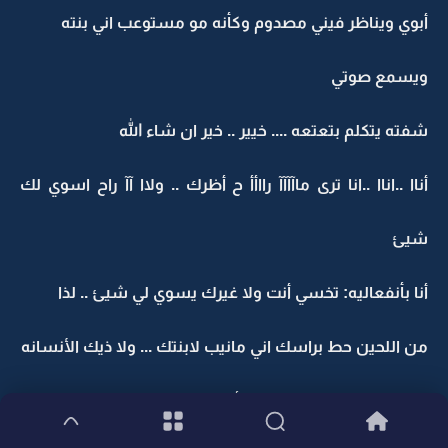
أبوي ويناظر فيني مصدوم وكأنه مو مستوعب اني بنته
ويسمع صوتي
شفته يتكلم بتعتعه .... خيير .. خير ان شاء الله
أناا ..اناا ..انا ترى ماآآآآ رااأأ ح أظرك .. ولاا آآ راح اسوي لك
شيئ
أنا بأنفعاليه: تخسي أنت ولا غيرك يسوي لي شيئ .. لذا
من اللحين حط براسك اني مانيب لابنتك ... ولا ذيك الأنسانه
المكسوره اللي تحت رجلك وأسمها حسنا