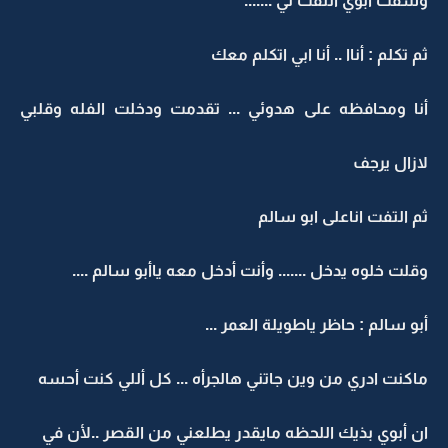
وشفت ابوي ألتفت لي .......
ثم تكلم : أناا .. أنا ابي اتكلم معك
أنا ومحافظه على هدوئي ... تقدمت ودخلت الفله وقلبي
لازال يرجف
ثم التفت اناعلى ابو سالم
وقلت خلوه يدخل ....... وأنت أدخل معه ياأبو سالم ....
أبو سالم : حاظر ياطويلة العمر ...
ماكنت ادري من وين جاتني هالجرأه ... كل أللي كنت أحسه
ان أبوي بذيك اللحظه مايقدر يطلعني من القصر ..لأن في