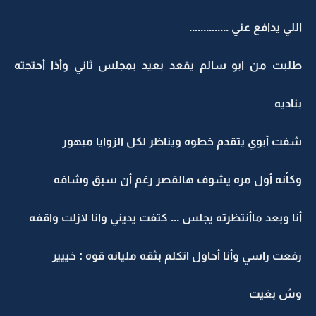
اللي يدافع عني ..............
طلبت من ابو سالم يقعد بعيد بمجلس ثاني وأذا أحتجته
بناديه
شفت أبوي يتقدم خطوه ويناظر لكل الزوايا مبهور
وكأنه أول مره يشوف هالقصر رغم أن سبق وشافه
أنا وبعد ماأنتظرته يجلس ... كتفت يديني وانا لازلت واقفه
رفعت راسي وأنا أحاول اتكلم بثقه مليانه قوه : خييير
وش بغيت