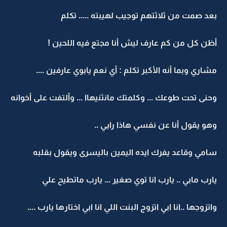
بعد صمت من ثلاثتهم توجيب لهيبته ..... تكلم
أظن كل من كم عارف ليش أنا مجتع فيه اللحين !
مشاري وبما أنه الأكبر تكلم : أي نعم يابوي عارفين ....
وحنى تحت طوعك ... وكلمتك مانثنيهاا ... وألتفت على أخوانه
وهو يقول أنا عن نفسي هاذا رايي ..
سامي وقاعد يفرك ايده اليمين باليسرى ويقول بقلبه
يارب مابي .. يارب انا توي صغير ... يارب ماتطيح علي
واتزوجها ..انا ابي اتزوج البنت اللي انا ابي اختارها يارب ....