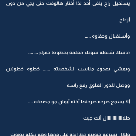
يستحيل راح يلقى أحد لذا أختار هالوقت حتى يجي من دون
أزعاج
وأستقبال وحفاوه .....
ماسك شنطه سوداء مقلمه بخطوط حمراء ... ....
ويمشي بهدوء مناسب لشخصيته ...... خطوه خطوتين
ووصل للدور العلوي رفع راسه
ألا يسمع صرخه صرختها أخته أيمان مو مصدقه ....
طلاااااااااااااال أنت جيت
طلال بسرعه جنونيه حط ايده على فمها وهو يتكلم بصوت