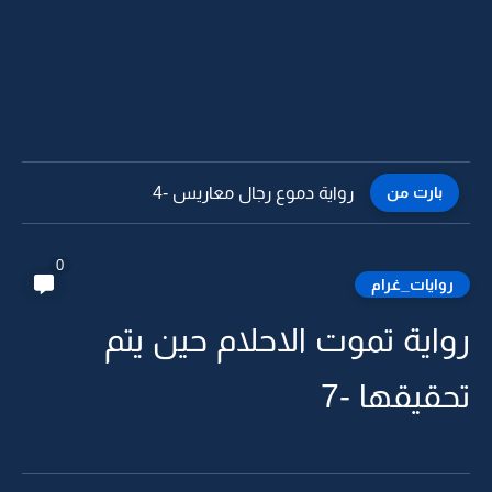
بارت من
رواية دموع رجال معاريس -3
0
روايات_غرام
رواية تموت الاحلام حين يتم
تحقيقها -7