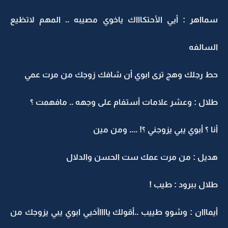
سمااهر : أيي الأحتكاااك ياخوي مصيبه .. المهم لاتظيع
السالفه
حط رجلك وهج ترى ابوي أن شافك زوجك من مرت عمي
طلال : وعشر علامات أستفام على وجهه .. مافهمت ؟
أنا ؟ أبوي يبي يزوجني ؟! .... ومن مين
هديل : من مرت عمك ست الحسن والدلال
طلال ببرود : طيب !
أيمااان : وشوو طييب ..أقولك يااااآخيي ابوي يبي يزوجك من