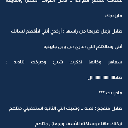
عشانك تسمع اصواتناا .. لاكن اصوات الشقرا والمايعه
مايزعجك
طلال بزعل ضربها من راسها : أركدي أنتي لاأقطع لسانك
أنتي وهالكلام اللي مدري من وين جايبتيه
سماهر وكانها تذكرت شيئ وصرخت تناديه :
طلاااااااااااااااااااااال
مادرييت ؟؟؟
طلال منفجع : لعنه .. وشبك انتي الثانيه استخفيتي مثلهم
تركتك عاقله وساكته للأسف ورجعتي مثلهم