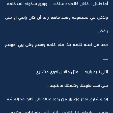
أما طلال .. فكان كالعاده ساكت ... وورى سكوته ألف كلمه
ولاكن مي مسموعه ومحد فاهم رايه أن كان راضي او حتى
رافض
محد من أهله كلهم خذا منه كلمه وفهم وش يبي أخوهم
.....
اللي تبيه يايبه .... مثل ماقال اخوي مشاري ....
حنى تحت طوعك وكلمتك مانثنيها ...
أبو مشاري بفخر وأعتزاز من ردود عياله اللي كانوا قد العشم
طيب : يابوكم انا فكرت ..أنك أنت يامشاري متزوج ...