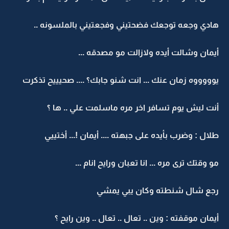
هادي وجعه توجعك فضحتيني وفجعتيني بالملسونه ..
أيمان وشالت أيده ولازالت مو مصدقه ...
يوووووه زمان عنك ... انت شنو جابك؟ .... صحيييح تذكرت
أنت ليش يوم تسافر اخر مره ماسلمت علي .. ها ؟
طلال : وضرب بأيده على جبهته .... أيمان !... أختييي
مو وقتك ترى مره ... انا تعبان ورايح انام ...
رجع شال شنطته وكان يبي يمشي
أيمان موقفته : وين .. تعال .. تعال .. وين رايح ؟