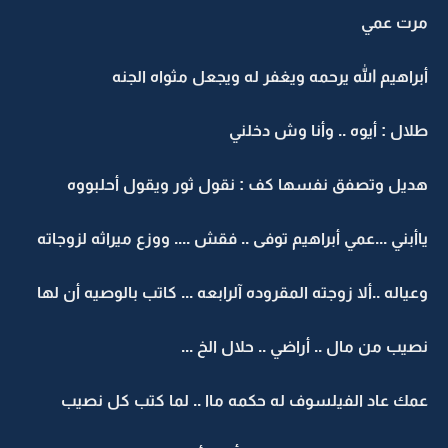
مرت عمي
أبراهيم الله يرحمه ويغفر له ويجعل مثواه الجنه
طلال : أيوه .. وأنا وش دخلني
هديل وتصفق نفسها كف : نقول ثور ويقول أحلبووه
ياأبني ...عمي أبراهيم توفى .. فقش .... ووزع ميراثه لزوجاته
وعياله ..ألا زوجته المقروده آلرابعه ... كاتب بالوصيه أن لها
نصيب من مال .. أراضي .. حلال الخ ...
عمك عاد الفيلسوف له حكمه ماا .. لما كتب كل نصيب