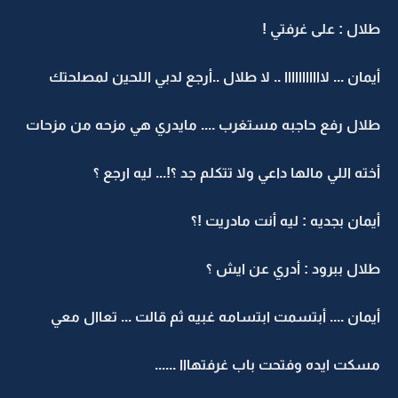
طلال : على غرفتي !
أيمان ... لااااااااااا .. لا طلال ..أرجع لدبي اللحين لمصلحتك
طلال رفع حاجبه مستغرب .... مايدري هي مزحه من مزحات
أخته اللي مالها داعي ولا تتكلم جد ؟!... ليه ارجع ؟
أيمان بجديه : ليه أنت مادريت !؟
طلال ببرود : أدري عن ايش ؟
أيمان .... أبتسمت ابتسامه غبيه ثم قالت ... تعاال معي
مسكت ايده وفتحت باب غرفتهااا ......