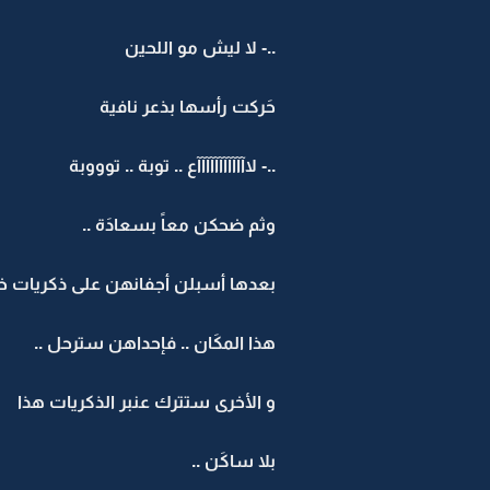
..- لا ليش مو اللحين
حَركت رأسها بذعر نافية
..- لاآآآآآآآآآآآع .. توبة .. توووبة
وثم ضحكن معاً بسعادَة ..
بعدها أسبلن أجفانهن على ذكريات خا
هذا المكَان .. فإحداهن سترحل ..
و الأخرى ستترك عنبر الذكريات هذا
بلا ساكَن ..