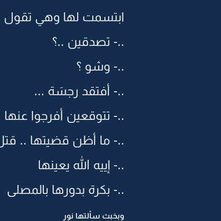
ابتسمت لها وهي تقول 
..- تصدقين ..؟
..- وشو ؟
..- أفتقد رجسَة ...
..- تتوقعين أفرجوا عنها ..
..- ما أظن قضيتها .. قتل
..- إييه الله يعينها
..- بكرة بدورها بالمصلى
وبخبث سألتها نور