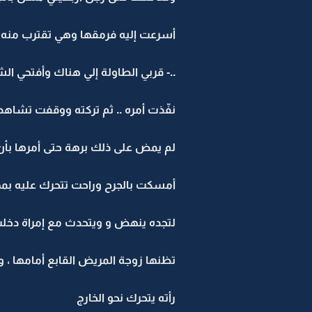
أسرعت إليه فرمقها وهي تقترب منه 
..- قربي الطاولة إلي هناك وأفتحي ال
نفّذت أمره .. ثم تركته ووقفت تشاهد ي
لم يمض على ذلك برهة حتى أمرها بأن 
أمسكت بالجرح وراحت تتحرك عليه بم
لتجده ينهض و ويتحدث مع إمراة دخلت ا
تظنها زوجة المريض القابع أمامها ، و 
رأته يتحرك نحو الخارج