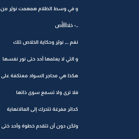
و في وسط الظلام همهمت نويّر من 
..- خلاآآآآًص
نعَم .., نويّر وحكاية الخلاص تلك
و التي لا يعلمها أحد حتى نور نفسها
هكذا هي محاجر السواد معتكفة على
فلا ترى ولا تسمع سوى ذاتها
كدائر مفرغة تتحرك إلى المالانهاية
ولكَن دون أن تتقدم خطوة وآحد حَتى ..