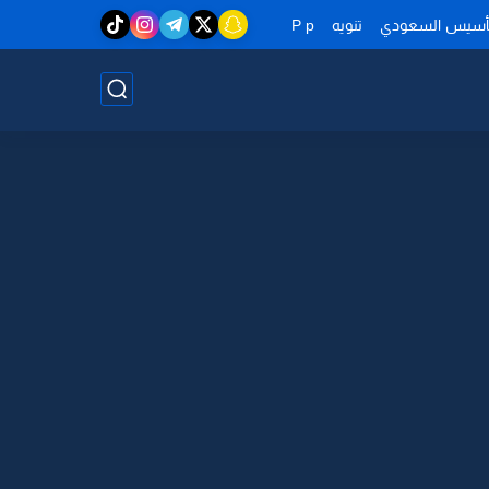
تأسيس السعودي
تنويه
P p