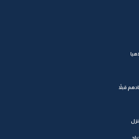
هيا
هم قبلاً
نزل
راح