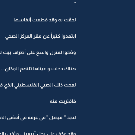
*
لحقَت به وقد قطعت أنفاسها
ابتعدوا كثيراً عن مقر المركز الصحي
وصَلوا لمنزل واسع على أطراف بيت لا
هناك دخلت و عيناها تلتهم المكان ..
لمحت ذلك الصبي الفلسطيني الذي قاد
فاقتربت منه
لتجد " فيصل "في غرفة في أقصَى الم
وقد عكف على رجل أربعيني مثخن بالج