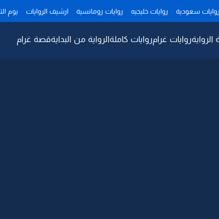
وايات سعودية
روايات خليجيه
روايات رومانسية
ارشيف الروايات
يوم ال
 الرواية
روايات غرام
روايات كاملة
الرواية من البداية
قصة غرام