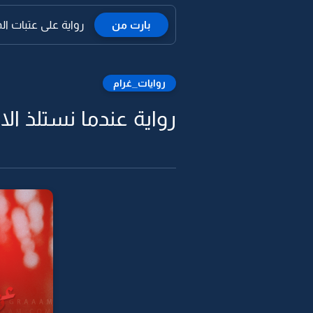
بارت من
رواية على عتبات الم
روايات_غرام
رواية عندما نستلذ الالم