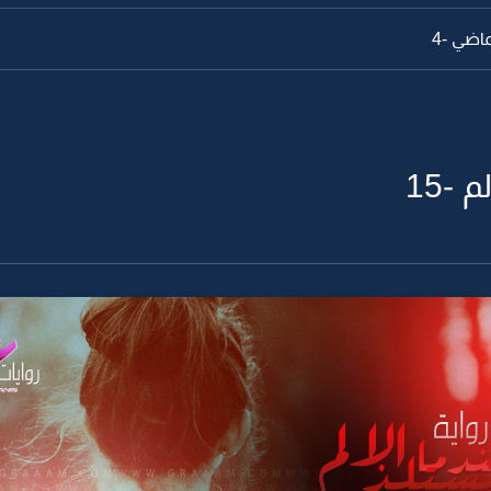
اضي -4
 -15