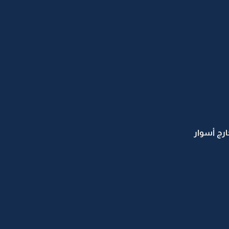
رج أسوار