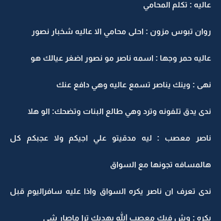
عاليه : تكلم المحامي
روان تبوس مزون : احلى محامي الا عاليه شخبار نصور
عاليه حمر وجها : اسمه ناصر مو نصور اضغر عيالك هو
نهى : وينك يناصر تسمع عاليه وهي دافع عنك
ندى يدق تلفونه وترد وهي طالع البنات وتضحك: الو هلا
ناصر معصب : ليه مدقيتو علي اجيكم ولا عجبكم كل
هالمسافه تجونها مع السواق
ندى تعرف ان ناصر يكره السواق واذا عليه سافراليوم قبل
بكره : وش فيك معصب الله يهديك ترا ماصار شي