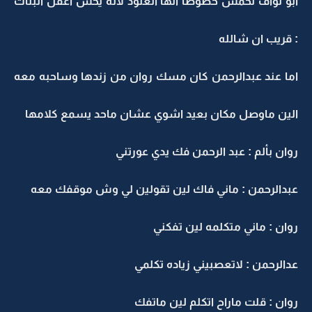
ابو نواف تحمس خصوصا انها العنود لانه يحس اعقل البنات
: قريب ان شالله
اما عند عبدالرحمن كان مسك روان من زندها وساحبه معه
الين ماوصل مكان بعيد اشوي عشان ماحد يسمع كلامها
روان بألم : عبد الرحمن فك يدي عورتني
عبدالرحمن : ماني فاك لين تقولين لي وش موقفك معه
روان : ماني متكلمه لين تفكني
عدالرحمن : لاتعصبيني زياده تكلمي
روان : قلت ماراح اتكلم لين ماتفك