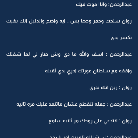
عبدالرحمن: وانا اموت فيك
روان ستحت وحمر وجها بس : ايه واضح والدليل انك بغيت
تكسر يدي
عبدالرحمن : اسف والله ما دي وش صار لي لما شفتك
واقفه مع سلطان عورتك ادري يدي ثقيله
روان : زين انك تدري
عبدالرحمن : جعله تنقطع عشان ماتنمد عليك مره ثانيه
روان : لاتدعي على روحك مر ثانيه سامع
عبدالرحمن : ان شالله تامرين امر يا روحي