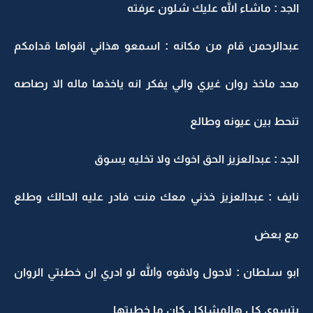
الجد : ماشاء الله عليك شلون عرفته
عبدالرحمن قام من مكانه : اسمعو هذاني اقواها قدامكم
محد ماخذ روان غيري والي يفكر انه ياخذها ماله الا رصاصه
تنحط بين عيونه وطالع
الجد : عبدالعزيز الحق اخوك ولا تخليه يسوق
نايف : عبدالعزيز خذني معك منت فادر عليه الحالك وطلع
مع بعض
ابو سلطان : لاحول ولاقوه والله لو ادري ان خطبتي الروان
بتسوي كل هالمشاكل كان ما خطبتها