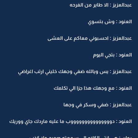
عبدالعزيز : الا طاير من الفرحه
العنود : وش بتسوي
عبدالعزيز : احسبوني معاكم على العشى
العنود : بتجي اليوم
عبدالعزيز : يس ويالله ضفي وجهك خليني ارتب اغراضي
العنود : مع وجهك هذا جزا الي تكلمك
عبدالعزيز : ضفي وسكر في وجها
العنود : دوووووووووووووووب ما عليه ماردك جاي ووريك
روان : هي انتي الكلام الي سمعته صحيح ولا كذب