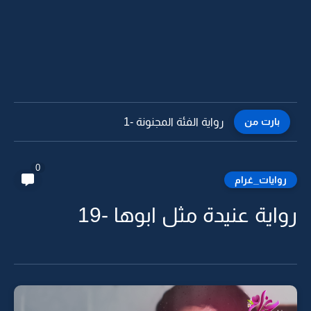
بارت من
رواية شريكات في سكن الغربة -2 البارت الاخير
0
روايات_غرام
رواية عنيدة مثل ابوها -19