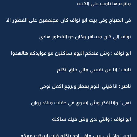
ماتزعجها نامت على الكنبه
في الصباح وفي بيت ابو نواف كان مجتمعين على الفطور الا
نواف الي كان مسافر وكان جو الفطور هادي
ابو نواف : وش عندكم اليوم ساكتين مو عوايدكم هالهدوا
نايف : انا عن نفسي مالي خلق اتكلم
ناصر : انا فيني النوم بفطر وبرجع اكمل نومي
نهى : وانا افكر وش اسوي في حفلت ميلاد روان
ابو نواف : وانتي ندى وش فيك ساكته
ندى : ولا شي بس مافي احد يتكلم قلت اسكت معكم