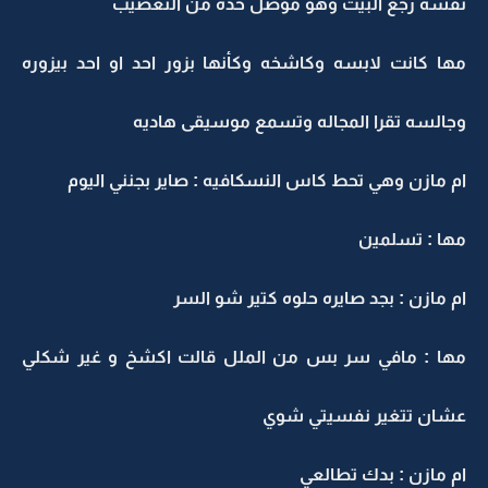
نفسه رجع البيت وهو موصل حده من التعصيب
مها كانت لابسه وكاشخه وكأنها بزور احد او احد بيزوره
وجالسه تقرا المجاله وتسمع موسيقى هاديه
ام مازن وهي تحط كاس النسكافيه : صاير بجنني اليوم
مها : تسلمين
ام مازن : بجد صايره حلوه كتير شو السر
مها : مافي سر بس من الملل قالت اكشخ و غير شكلي
عشان تتغير نفسيتي شوي
ام مازن : بدك تطالعي