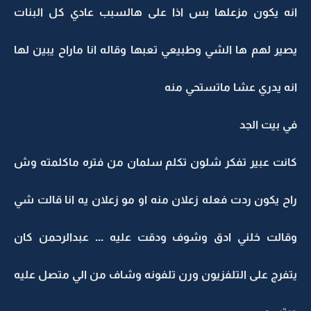
انه يكون مزعلها بس اذا على هالسبب عادي كل البنات
يصير لهم ها الشي وطبيعي تعبها وقاله انا ماراح يبين لها
انه يدري عشا ماتستحي منه
في بيت الجد
كانت عبير تفكر شلون تكلم سلمان من فتره ماكلمته وش
راح يكون ردت فعله زعلان منه او مو زعلان يه انا قالت شي
وقالت خلني ادق وشوف ودقت عليه ... عبدالرحمن كان
يتفرج على التلفزيون ورن تلفونه وشاف من الي متصل عليه