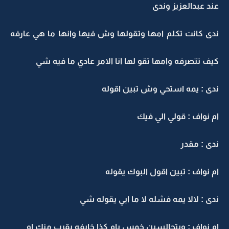
عند عبدالعزيز وندى
ندى كانت تكلم امها وتقولها وش فيها وانها ما هي عارفه
كيف تتصرفه وامها تقو لها انا الامر عادي ما فيه شي
ندى : يمه استحي وش تبين اقوله
ام نواف : قولي الي فيك
ندى : مقدر
ام نواف : تبين اقول البوك يقوله
ندى : لالا يمه فشله لا ما ابي يقوله شي
ام نواف : وبتجالسين خمس يام كذا خايفه يقرب منك او