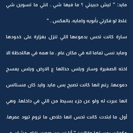
مايد: " ليش حبيبتي ؟ ما فيها شي . انتي ما تسوين شي
غلط لو فكرتي بأبويه وامايه. بالعكس . "
سارة كانت تحس بدموعها اللي تنزل بغزارة على خدودها
ومايد نسى تماما انه في مكان عام . ما همه في هاللحظة الا
اخته الصغيرة وسار ويلس حذالها ع الارض ويلس يمسح
دموعها. رغم انها كانت تصيح بس مايد وايد كان مستانس
انها عبرت له ولو عن جزء بسيط من اللي في داخلها. وهي
أول ما ابتدت كانت تحس انها خلاص ما تروم تيود عمرها.
وكملت رمستها وقالت: " أنا نسيت صوت باباه. عشان جي