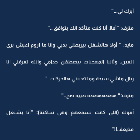
أبرك لي..."
مترف: "أفاا. أنا كنت متأكد انك بتوافق .."
مايد: " أولا هالشغل بيربطني بدبي وانا ما اروم اعيش برى
العين. وثانيا المعجبات بيصطفن جدامي وانته تعرفني انا
ريال ماشي سيدة وما تعيبني هالحركات.."
مترف:" هههههههه هييه صح.."
أمولة (اللي كانت تسمعهم وهي ساكتة): "أنا بشتغل
مذيعة..!!"