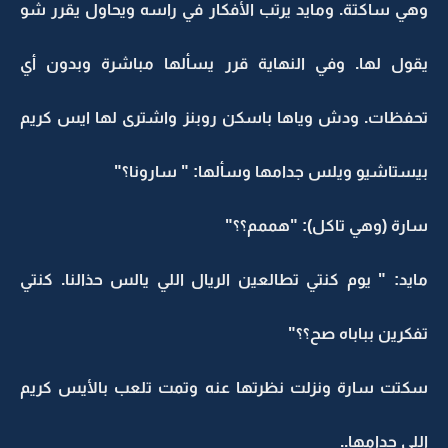
وهي ساكتة. ومايد يرتب الأفكار في راسه ويحاول يقرر شو
يقول لها. وفي النهاية قرر يسألها مباشرة وبدون أي
تحفظات. ودش وياها باسكن روبنز واشترى لها ايس كريم
بيستاشيو ويلس جدامها وسألها: " سارونا؟"
سارة (وهي تاكل): "هممم؟؟"
مايد: " يوم كنتي تطالعين الريال اللي يالس حذالنا. كنتي
تفكرين بباباه صح؟؟"
سكتت سارة ونزلت نظرتها عنه وتمت تلعب بالأيس كريم
اللي جدامها..