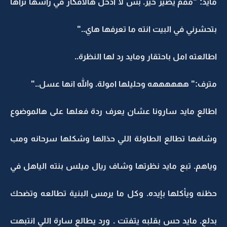
مايد: "ممم يصير خير. بس لا ادخل هالافكار في راسها تراها
بتحشرني في البيت انته ما تعرفها هاي.."
اطالعته امل باحتقار ومايد رد لها النظرة..
مترف:" ههههههه وحليلها امولة. والله انها عسل.."
اطالع مايد سارونا عشان يعرف ردة فعلها على هالموضوع
وشافها تطالع الطاولة اللي حذالها وشكلها سرحانه ومب
وياهم. تبع مايد نظرتها وشاف ريال ميلس بنته الياهل في
حظنه ويأكلها بإيده. وكل ما يرمس البنية تطالعه وتضحك
بدلع. مايد حس بقلبه يتفتت . ورد يطالع سارة اللي انتبهت