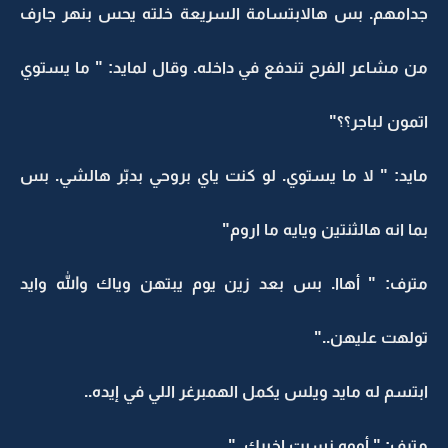
جدامهم. بس هالابتسامة السريعة خلته يحس بنهر جارف
من مشاعر الفرح تندفع في داخله. وقال لمايد: " ما يستوي
اتمون لباجر؟؟"
مايد: " لا ما يستوي. لو كنت ياي بروحي بدبّر هالشي. بس
بما انه هالثنتين ويايه ما اروم"
مترف: " أهاا. بس بعد زين يوم يبتهن وياك والله وايد
تولهت عليهن.."
ابتسم له مايد ويلس يكمل الهمبرغر اللي في إيده..
مترف: " أووه نسيت اخبرك. "