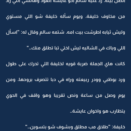
اتصل بيته. رد عليه سالم اخو عايشة العود وهالشي اللي زاد
من مخاوف خليفة. ويوم سأله خليفة شو اللي مستوي
وليش ثيابه اطرشت بيت امه. شتمه سالم وقال له: "اسأل
اللي وياك في الشاليه ليش اختي تبا تطلق منك.."
كانت هاي الجملة ضربة قويه لخليفة اللي تحرك على طول
ورد بوظبي وودر ربيعته وراه في دبا تتصرف بروحها. ومن
يوم وصل من ساعة ونص تقريبا وهو واقف في الحوي
يتظارب هو واخوان عايشة..
خليفة: "طلاق مب مطلق وبشوف شو بتسوين.."