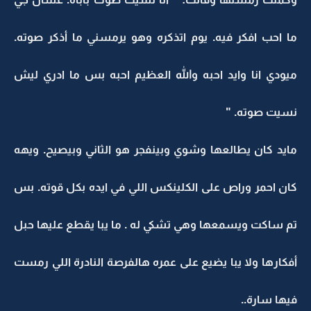
ما احب افكر فيه. يوم اتذكره وهو يرمسني ما أذكر صوته.
ميودي انا وايد احبه والله العظيم احبه بس ما ادري ليش
نسيت صوته. "
مايد كان يطالعها وشوي وبينفجر هو الثاني وبيصيح. ويهه
كان احمر وراص على الكلينكس اللي في ايده بكل قوته. بس
تم ساكت ويسمعها وهي تشكي له . ما يبا يقطع عليها حبل
أفكارها ولا يبا يضيع على عمره هالفرصة النادرة اللي رمست
فيها سارة..