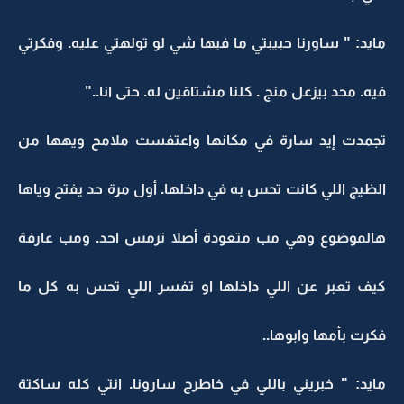
مايد: " ساورنا حبيبتي ما فيها شي لو تولهتي عليه. وفكرتي
فيه. محد بيزعل منج . كلنا مشتاقين له. حتى انا.."
تجمدت إيد سارة في مكانها واعتفست ملامح ويهها من
الظيج اللي كانت تحس به في داخلها. أول مرة حد يفتح وياها
هالموضوع وهي مب متعودة أصلا ترمس احد. ومب عارفة
كيف تعبر عن اللي داخلها او تفسر اللي تحس به كل ما
فكرت بأمها وابوها..
مايد: " خبريني باللي في خاطرج سارونا. انتي كله ساكتة