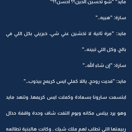
مايد" "شو تحسين الحين؟؟ أحسن؟؟"
سارة: "هييه.."
مايد: "مرة ثانية لا تخشين عني شي. خبريني بكل اللي في
بالج. وكل اللي تبينه.."
سارة: "إن شاء الله.."
مايد: "فديت روحج. ياللا كملي ايس كريمج بيذوب.."
ابتسمت سارونا بسعادة وكملت ايس كريمها. وتنهد مايد
وهو يرد ييلس مكانه ويوم التفت شاف وحدة واقفة حذال
ربيعتها اللي تطلب لهم ملك شيك . وكانت هالبنية تطالعه