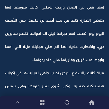
امها هني في العين وردت بوظبي. كانت متوقعة انها
بتقضي الاجازة كلها في بيت أحمد بن خليفة. بس للأسف
اليوم يوم اتصلت لهم خبرتها ليلى انه اخوانها كلهم سايرين
دبي. واضطرت علاية انها اتم هني مجابلة مزنة اللي امها
وابوها مسافرين وفارينها هني عند يدوتها..
مزنة كانت يالسة ع الارض تصب جاهي لعرايسها في اكواب
بلاستيكية صغيرة. وكل شوي تغير صوتها وهي ترمس
بالنيابة عن وحدة من العرايس..