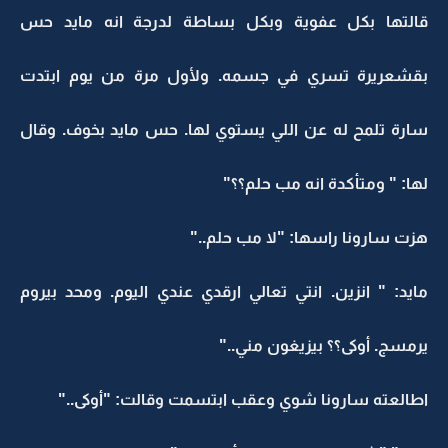
قالتها بكل عفوية وبكل بساطة لدرجة انه مايد حس
بقشعريرة تسري في جسمه. ولأول مرة من يوم ابتدت
سارة تلمح له عن اللي يستوي لها. حس مايد بخوف. وقال
لها: " ومتأكدة انه مب حلم؟؟"
هزت سارونا راسها: "لا مب حلم.."
مايد: " انزين. انتي تعالي ارقدي عندي اليوم. ومحد بيروم
يرمسج. أوكى؟؟ بيزيغون مني.."
اطالعته سارونا شوي وعقب ابتسمت وقالت: "أوكى.."