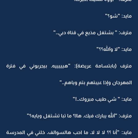
مايد: "شو؟"
مترف: " بشتغل مذيع في قناة دبي.."
مايد: "لا والله؟؟"
مترف (بابتسامة عريضة): "هيييييه. بيجربوني في فترة
المهرجان وإذا عيبتهم بتم وياهم.."
مايد: " شي طيب مبروك..!"
مترف: "الله يبارك فيك. هاا؟ ما تبا تشتغل ويايه؟"
مايد: "أنا ؟؟ لا لا لا. ما احب هالسوالف. خلني في المدرسة