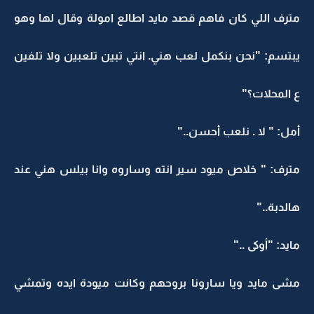
مترف اللي كان فاهم قصد مايد اطالع امولة وقال لها وهو
يبتسم: "نحن بنكمل لعب هني. انتي تبين تلعبين ولا تلفين
ع المحلات؟"
أمل: " لا . نلعب أحسن.."
مترف: " خلاص ميود سير انته وساروه وانا بيلس هني عند
هالدبة.."
مايد: "أوكى .."
مشى مايد ويا سارونا بروحهم وكانت ميودة ايده وتمشي