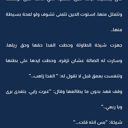
وتتملل منها. استوت الحين تتمنى تشوف ولو لمحة بسيطة
منها..
جهزت شيخة الطاولة وحطت الغدا حقها وحق ريلها.
وسارت له الصالة عشان تزقره. وحطت ايدها على بطنها
وتنفست بعمق قبل لا تقول له: " الغدا زاهب.."
وقف فهد بدون ما يطالعها وقال: "غيرت رايي. بتغدى برى
ويا ربعي.."
شيخة: "بس انته قلت..."