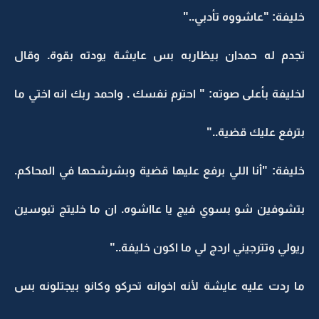
خليفة: "عاشووه تأدبي.."
تجدم له حمدان بيظاربه بس عايشة يودته بقوة. وقال
لخليفة بأعلى صوته: " احترم نفسك . واحمد ربك انه اختي ما
بترفع عليك قضية.."
خليفة: "أنا اللي برفع عليها قضية وبشرشحها في المحاكم.
بتشوفين شو بسوي فيج يا عااشوه. ان ما خليتج تبوسين
ريولي وتترجيني اردج لي ما اكون خليفة.."
ما ردت عليه عايشة لأنه اخوانه تحركو وكانو بيجتلونه بس