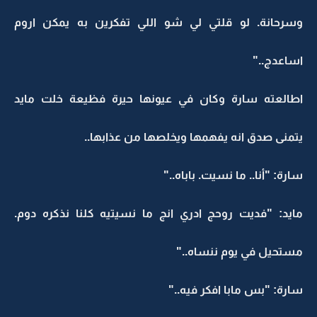
وسرحانة. لو قلتي لي شو اللي تفكرين به يمكن اروم
اساعدج.."
اطالعته سارة وكان في عيونها حيرة فظيعة خلت مايد
يتمنى صدق انه يفهمها ويخلصها من عذابها..
سارة: "أنا.. ما نسيت. باباه.."
مايد: "فديت روحج ادري انج ما نسيتيه كلنا نذكره دوم.
مستحيل في يوم ننساه.."
سارة: "بس مابا افكر فيه.."