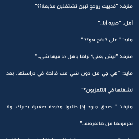
مترف: "فدييت روحج تبين تشتغلين مذيعة؟؟"
أمل: "هييه أبا.."
مايد: " على كيفج هو؟؟ "
مترف: "ليش يعني؟ تراها ياهل ما فيها شي.."
مايد: "هي جي من دون شي مب فالحة في دراستها. بعد
نشغلها في التلفزيون؟"
مترف: " صدق ميود إذا طلبوا مذيعة صغيرة بخبرك. ولا
تحرمونها من هالفرصة.."