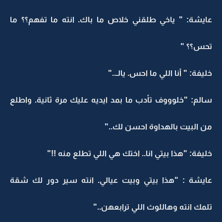
عايشة: " ياخي طلقني خلاص ما باك. انته ما تفهم؟؟ ما
تحس؟؟ "
خليفة: " أنا اللي ما احس. يالـ.."
سالم: "خلوووف تأدب ما بمد ايديه عليك مرة ثانية. واطلع
من البيت بالهداوة احسن لك.."
خليفة: "هذا بيتي انا.. اختك هي اللي تطلع منه !!"
عايشة : "هذا بيتي وبيت عيالي. انته سير دور لك شقة
تلمك انته وهاللوث اللي ترابعهن.."