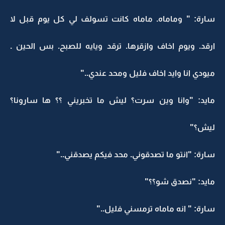
سارة: " وماماه. ماماه كانت تسولف لي كل يوم قبل لا
ارقد. ويوم اخاف وازقرها. ترقد ويايه للصبح. بس الحين .
ميودي انا وايد اخاف فليل ومحد عندي.."
مايد: "وانا وين سرت؟ ليش ما تخبريني ؟؟ ها سارونا؟
ليش؟"
سارة: "انتو ما تصدقوني. محد فيكم يصدقني.."
مايد: "نصدق شو؟؟"
سارة: " انه ماماه ترمسني فليل.."