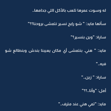
له وسوت عمرها تلعب بالأكل اللي جدامها..
سألها مايد: " شو رايج نسير نتمشى بروحنا؟؟"
سارة: "وين بنسير؟"
مايد: " هني. بنتمشى أي مكان يعيبنا بندش وبنطالع شو
فيه.."
سارة: " زين.."
أمل: "وأنا..؟؟"
مايد: "تمي هني عند مترف.."