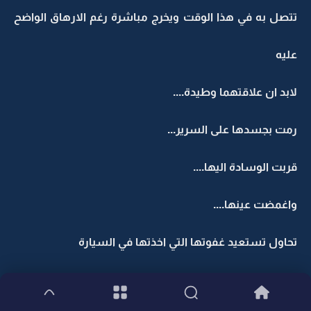
تتصل به في هذا الوقت ويخرج مباشرة رغم الارهاق الواضح
عليه
لابد ان علاقتهما وطيدة....
رمت بجسدها على السرير...
قربت الوسادة اليها....
واغمضت عينها....
تحاول تستعيد غفوتها التي اخذتها في السيارة
ولكن مديح عمتها لزوجها مازال يتردد في اذنها