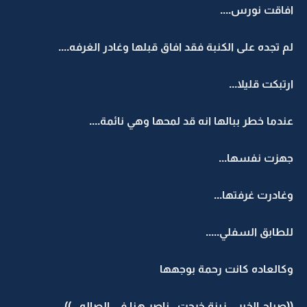
افاقت نورس....
لم تجده على الكنبة فقد افاق قبلها وغادر الغرفه....
ارتبكت قليلا...
عندما خطر ببالها انه قد لمحها وهي نائمة....
جهزت نفسها...
وغادرت غرفتها...
للطابق السفلي.....
وكالعاده كانت رحمة بوجهها
((صباح الخير... زينة خرجت...ناصر هنا في الصاله...))