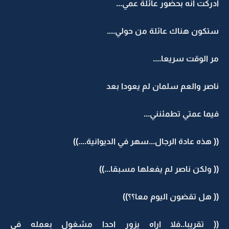
ادركت انه بحضور عائلة عمي...
ستكون هناك عائلة من حولي....
مر الوقت سريعا....
ناصر والعم سلمان لم يعودا بعد
فيما عمتي تطمئنني...
(( هذه عادة الرجال...سهر في الديوانية....))
(( ولكن ناصر لم يفعلها مسبقا...))
(( هل تقضون اليوم معا؟؟))
(( تقريبا..فلا اراه يزور احدا مشغول بعمله في