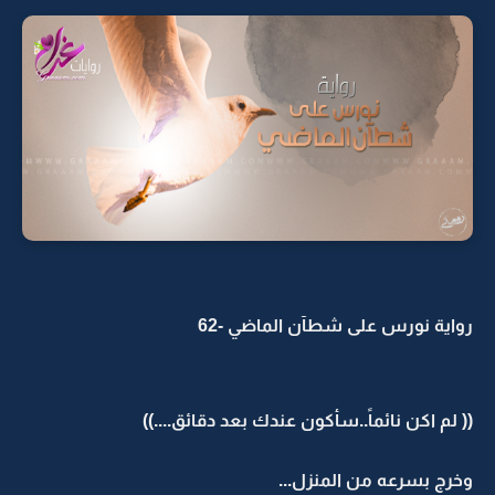
رواية نورس على شطآن الماضي -62
(( لم اكن نائماً..سأكون عندك بعد دقائق....))
وخرج بسرعه من المنزل...