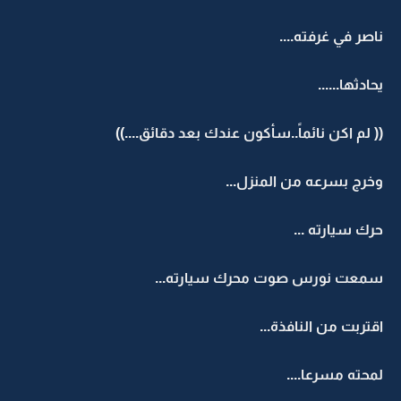
ناصر في غرفته....
يحادثها......
(( لم اكن نائماً..سأكون عندك بعد دقائق....))
وخرج بسرعه من المنزل...
حرك سيارته ...
سمعت نورس صوت محرك سيارته...
اقتربت من النافذة...
لمحته مسرعا....