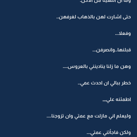
وما ان انتهينا من الاكل.
حتى اشارت لهن بالذهاب لغرفهن..
وفعلا...
قبلنها..وانصرفن...
وهن ما زلنا ينادينني بالعروس....
خطر ببالي ان احدث عمي..
اطمئنه علي,,,
وليعلم اني مازلت مع عمتي وان تزوجنا....
ولكن فاجأتني عمتي...