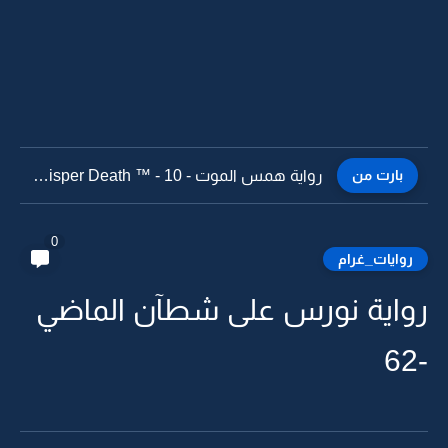
بارت من
رواية همس الموت - Whisper Death ™ - 9
0
روايات_غرام
رواية نورس على شطآن الماضي
-62