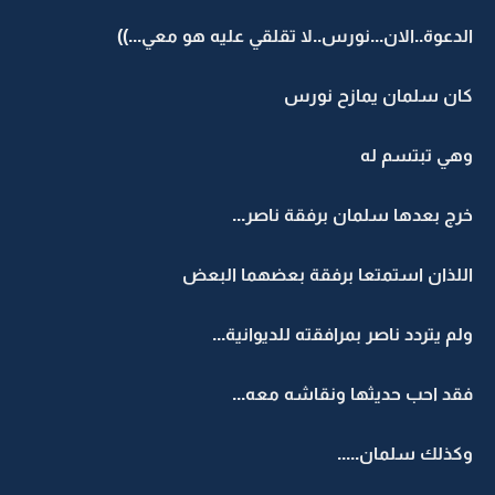
الدعوة..الان...نورس..لا تقلقي عليه هو معي...))
كان سلمان يمازح نورس
وهي تبتسم له
خرج بعدها سلمان برفقة ناصر...
اللذان استمتعا برفقة بعضهما البعض
ولم يتردد ناصر بمرافقته للديوانية...
فقد احب حديثها ونقاشه معه...
وكذلك سلمان.....