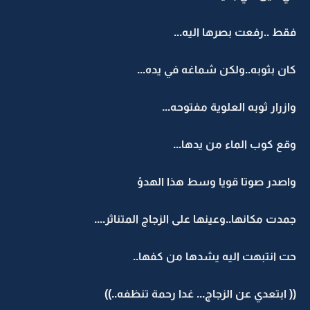
فقط ..رفعت بصرها اليه...
كان بثوبه..ولكن شماغه في يده...
وازرار ثوبه العلوية مفتوحه...
وقع كوب الماء من يدها...
واصدر صوتا قويا وسط هذا الهدؤ
جمدت مكانها..وعينها على الزجاج المتناثر....
حت انتبهت اليه يشدها من كفها..
(( ابتعدي عن الزجاج... غدا رحمة تنظفه..))