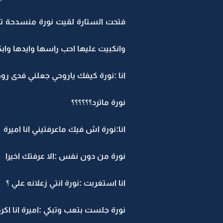
فتحت الستارة لقيت نورة منسدحة تع
وانكبيت عليها احب راسها وايدها وابك
انا :نورة كيفك ياروحي جعلني فدى روح
نورة ماترد؟؟؟؟؟؟
انا:نورة اش فيك ماعرفتيني انا اميرة
نورة من دون نفس :الا عرفتك اخيرا
انا استغربت :نورة انتي زعلانه علي ؟
نورة جلست بتعب وتبكي :اميرة انا اك