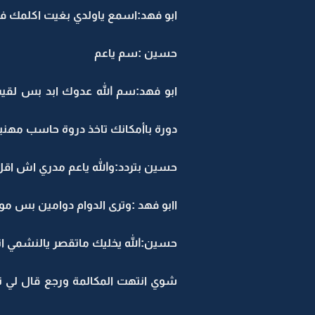
ابو فهد:اسمع ياولدي بغيت اكلمك 
حسين :سم ياعم
دورة باأمكانك تاخذ دروة حاسب مهنية ماتاخذ منك اكثر من 3
حسين بتردد:والله ياعم مدري اش اقل
اابو فهد :وترى الدوام دوامين بس مو
حسين:الله يخليك ماتقصر يالنشمي ا
شوي انتهت المكالمة ورجع قال لي 