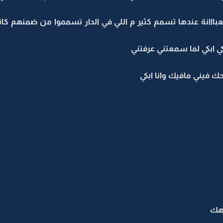
بااانة عندها تسمم كثير م اللي في الدار تسمموا من ضمنهم ك
ي ابكي لما سمعتني عرفتني
ك فيني مافيك وانا ابكي
رهك