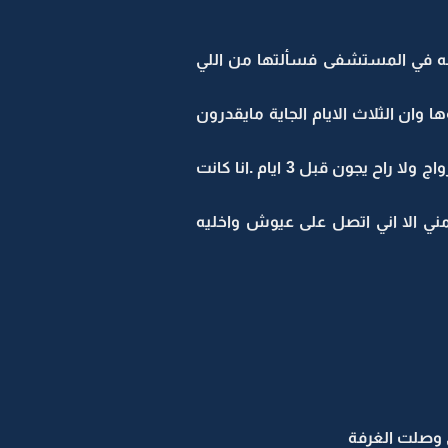
مه في المستشفى فسألتها من اللي
 وان الثلاث الايام الجاية مايقدرون
يزورونها لانهم بينزلون ديرتنا زواج واحد من اولاد عمي اللي ساكنين ديرتنا .طبعا اهل نورة مابيتركون الزواج ولا راح يجون قبل 3 ايام .انا كانت
ي الا اني اتصل على عيوش واخليه
وصلت الغرفة