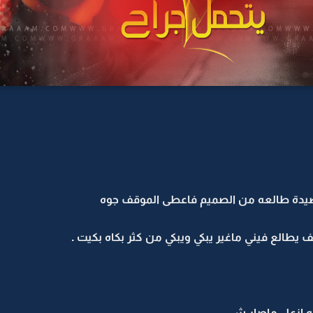
صيدة طالعه من الصميم فاعطى الموقف جوه
يطالع فيني ماغير يبكي ويبكي من كثر بكاه بكيت .
ه ازعل ماصار شي