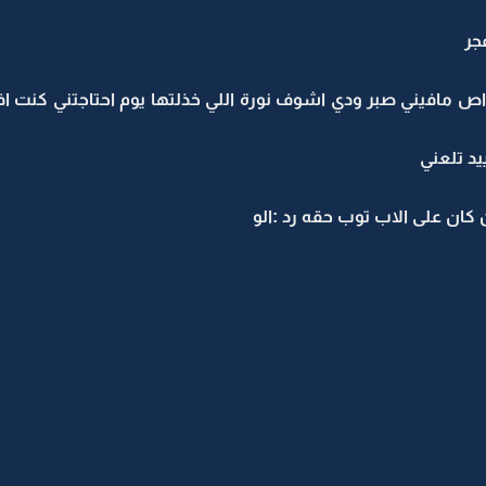
جر
ااااااص مافيني صبر ودي اشوف نورة اللي خذلتها يوم احتاجتني كن
د تلعني