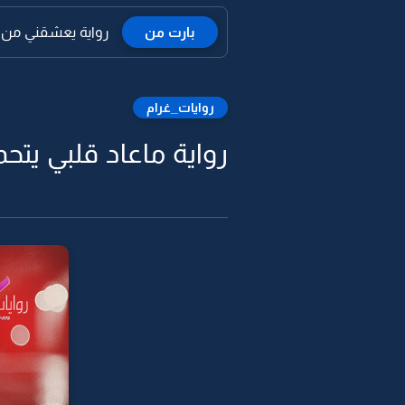
بارت من
رواية يعشقني من ق
روايات_غرام
رواية ماعاد قلبي يتحم