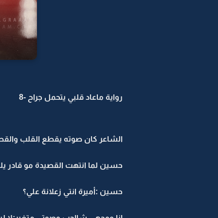
رواية ماعاد قلبي يتحمل جراح -8
الشاعر كان صوته يقطع القلب والق
حسين لما انتهت القصيدة مو قادر يلف 
حسين :أميرة انتي زعلانة علي؟
انا ووجهي شااحب وصوتي متغير:لا لي