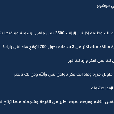
في موضوع
ابو فهد:سم الله عدوك ابد بس لقيت لك وظيفة اذا تبي ال
 ساعات بحول 700 اتوقع هاه اش رايك؟
 لك بس افكر وارد لك خبر
 طويل مررة وعاد انت فكر ياولدي بس والله ودي لك بالخير
ناافدا خشمك
نفس الكلام وفرحت بغيت اطير من الفرحة وشجعته منها ترتا