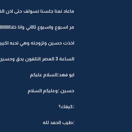
ماعاد نمنا جلسنا نسولف حتى اذن الف
مر اسبوع واسبوع ثاااني وانا خلااااا
اخذت حسين وتزوجته وهي تحبه اكيييي
الساعة 3 العصر التلفون يدق وحسين كان على الاب توب حقه رد :الو
ابو فهد:السلام عليكم
حسين :وعليكم السلام
:كيفك؟
:طيب الحمد لله