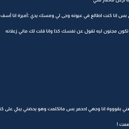
ي بس انا كنت اطالع في عيونه وجى لي ومسك يدي :أميرة انا أس
كون مجنون ليه تقول عن نفسك كذا وانا قلت لك ماني زعلانه
بقوووة انا وجهي اححمر بس ماتكلمت وهو يحضني يبكي على كتفي 
صمت !