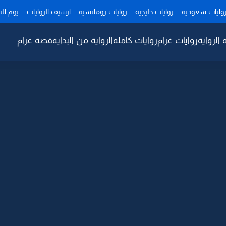
وايات سعودية
روايات خليجيه
روايات رومانسية
ارشيف الروايات
يوم ال
 الرواية
روايات غرام
روايات كاملة
الرواية من البداية
قصة غرام