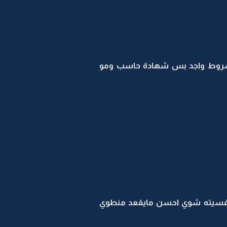
راتب 3500 بس ماهي برسمية ومافيها شروط واجد بس شهادة حاسب ومو
ح نفسيته شوي احسن مايقعد منطوي