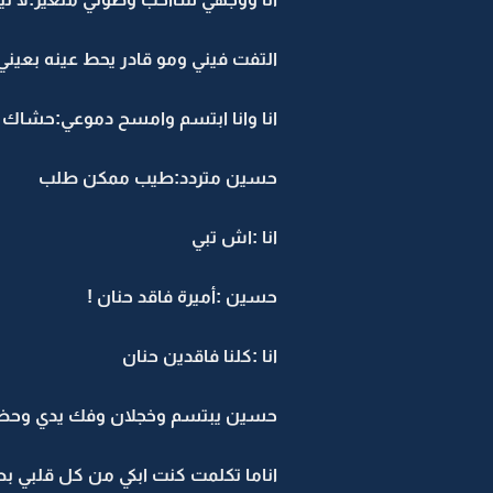
التفت فيني ومو قادر يحط عينه بعين
انا وانا ابتسم وامسح دموعي:حشاك ت
حسين متردد:طيب ممكن طلب
انا :اش تبي
حسين :أميرة فاقد حنان !
انا :كلنا فاقدين حنان
حسين يبتسم وخجلان وفك يدي وحضني 
اناما تكلمت كنت ابكي من كل قلبي ب