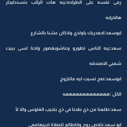
رمى نفسه على الطراحه:يبه هات الراتب بنسددايجار
هالخرابه
ابوسعد:احمدربك ياولدي ولاكان عشنا بالشارع
سعد:يبه الناس تطورو وعاشوبقصور واحنا لسى ببيت
شعبي الاصندقه
ابوسعد:صح نسيت ليه ماتتزوج
الكل :هههههههههههههه
سعد:طلعنا من ذي طحنا في ذي بتجيب الفلوس والا لأ
ابو سعد:خلاص روح واناطالع للصلاة اجيبهامعي