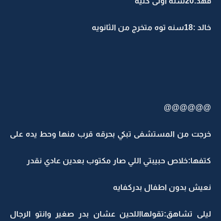
فهد:20سنه اولى كليه
خالد :18سنه توه متخرج من الثانويه
@@@@@@
خرجت من المستشفى تبكي بحرقه قرب منها وحط يده على
كتفها:خلاص حبيبتي اللي صار مكتوب بعدين عادي نقدر
نعيش بدون اطفال بدركفايه
ليلى تشاهق:تقولهااللحين عشان بدر صغير وانتو الرجال