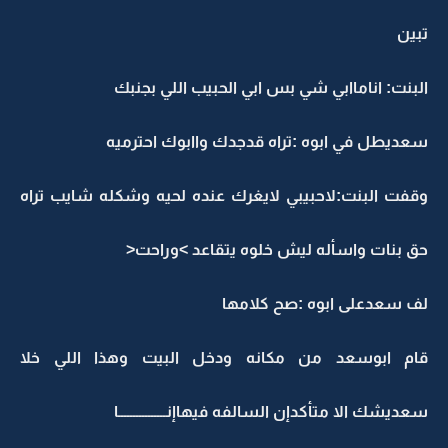
تبين
البنت: اناماابي شي بس ابي الحبيب اللي بجنبك
سعديطل في ابوه :تراه قدجدك واابوك احترميه
وقفت البنت:لاحبيبي لايغرك عنده لحيه وشكله شايب تراه
حق بنات واسأله ليش خلوه يتقاعد >وراحت<
لف سعدعلى ابوه :صح كلامها
قام ابوسعد من مكانه ودخل البيت وهذا اللي خلا
سعديشك الا متأكدإن السالفه فيهاإنــــــــــــــــا