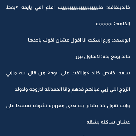
خالدبلقافه: طييييييييييييييييييييب اعلم امي يايمه >يمط
الكلمه< يممممه
ابوسعد: ورع اسكت انا اقول عشان اخوك ياخذها
خالد يرفع يده: لاتحاول تبرر
سعد :خلاص خالد >والتفت على ابوه< من قال يبه ماابي
اتزوج اللي زيي عيالهم قدهم وانا الحمدلله لازوجه ولاولد
وانت تقول خذ بشاير يبه هذي مغروره تشوف نفسها علي
عشان ساكنه بشقه