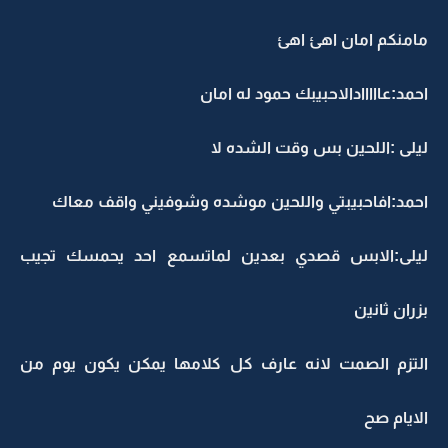
مامنكم امان اهئ اهئ
احمد:عااااادالاحبيبك حمود له امان
ليلى :اللحين بس وقت الشده لا
احمد:افاحبيبتي واللحين موشده وشوفيني واقف معاك
ليلى:الابس قصدي بعدين لماتسمع احد يحمسك تجيب
بزران ثانين
التزم الصمت لانه عارف كل كلامها يمكن يكون يوم من
الايام صح