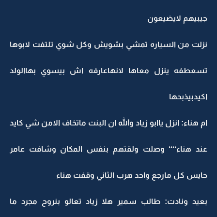
جيبيهم لايضيعون
نزلت من السياره تمشي بشويش وكل شوي تلتفت لابوها
تسعطفه ينزل معاها لانهاعارفه اش بيسوي بهاالولد
اكيدبيذبحها
ام هناء: انزل ياابو زياد والله ان البنت ماتخاف الامن شي كايد
عند هناء‘‘‘‘ وصلت ولقتهم بنفس المكان وشافت عامر
حايس كل مارجع واحد هرب الثاني وقفت هناء
بعيد ونادت: طالب سمير هلا زياد تعالو بنروح مجرد ما