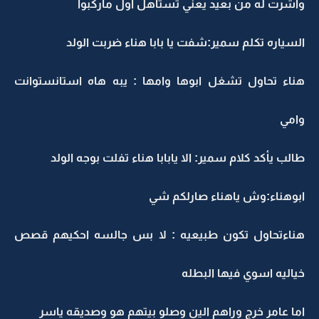
واشرت له من بعيد يعني تستاهل اول ماركبوا
السياره تكلم سمير:شفت يا بابا هناء ضربت الولد
هناء تحاول تشغل ابوها وامها : يبه هاه استانستوانت
وامي
طالب يأكد كلام سمير: الا يابابا هناء تفلت بوجه الولد
ابوهناء:وش ياهناء صارلكم شي
هناءتحاول تكون طبيعيه : لا بس جالسه احكيهم قصص
خياليه اسوي فيها البطله
اما عامر خرج وراهم الين وصلو بيتهم هو وصديقه ياسر