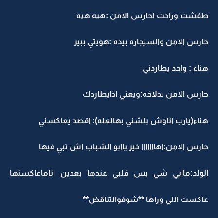
طفشت وراحت لحارس الامن :هيه هيه
حارس الامن والسيجاره بيده :هويتي ببير
هناء : واحد يطاردني
حارس الامن بدلاخه:ويعني اذايطاردك
هناء(يارب اناوش بلشني بهالعله): اقصد يعاكسني
حارس الامن:اهااااااا خير ياابو الشباب اش تبي فيها
الولد:ماابي شي بس قلبي عندها بعدين اناماعاكستها
عاكست اللي وراها **شوفوالتناقض**