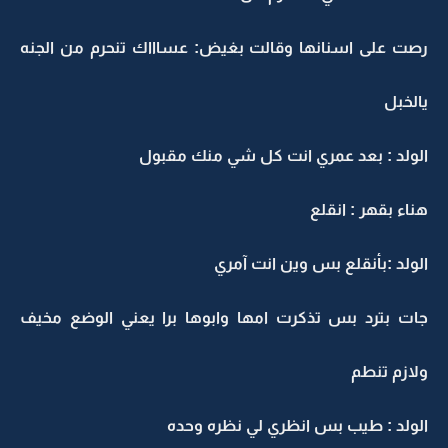
رصت على اسنانها وقالت بغيض: عساااك تنحرم من الجنه
يالخبل
الولد : بعد عمري انت كل شي منك مقبول
هناء بقهر : انقلع
الولد :بأنقلع بس وين انت آمري
جات بترد بس تذكرت امها وابوها برا يعني الوضع مخيف
ولازم تنطم
الولد : طيب بس انظري لي نظره وحده