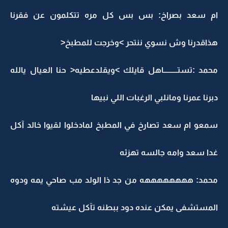
ام سعد بصراخ: بس بس كل مره تتكلمون عن فقرنا
هذاقدرنا وش نسوي ننتحر >وخرجت للمطبخ<
محمد :تستـــــــــاهل قايلك >ويقلدعطيه< حنا العيال يالله
دبرنا عمرنا ومانلبي الرغبات اللي نبيها
سمعو ام سعد تصارخ في المطبخ لمادخلوا لقيوا خالد آكل
غدا سعد وامه جالسه تهزئه
محمد: ههههههههه من جد ذا الولد مب صاحي يمه ودوه
المستشفى يمكن عنده دود ببطنه تآكل عيشته