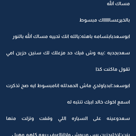
مساك الله
بالخيرعسااااااك مبسوط
ابوسعدبابتسامه باهته:يالله انك تحييه مساك الله بالنور
سعدبجديه :يبه وش فيك حد مزعلك لك سنين حزين امي
تقول ماكنت كذا
ابوسعد:ابدياولدي ماش الحمدلله انامبسوط ايه صح تذكرت
اسمع اخوك خالد ابيك تنتبه له
سعدوعينه على السياره اللي وقفت ونزلت منها
بنت:لاخليدزين بس مربوش ولاانااعرف ربعه كلهم مهبل