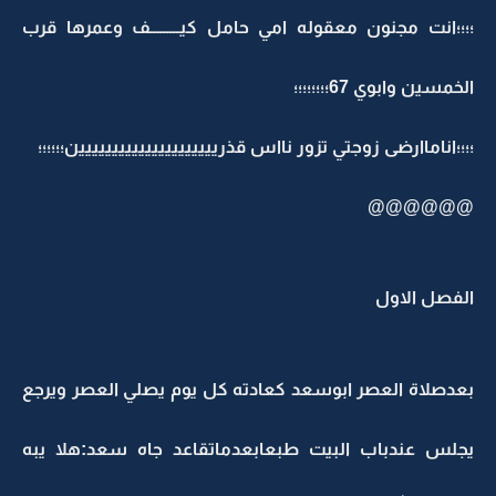
؛؛؛؛انت مجنون معقوله امي حامل كيـــــــــف وعمرها قرب
الخمسين وابوي 67؛؛؛؛؛؛؛؛
؛؛؛؛اناماارضى زوجتي تزور نااس قذرييييييييييييييييييييين؛؛؛؛؛؛
@@@@@@
الفصل الاول
بعدصلاة العصر ابوسعد كعادته كل يوم يصلي العصر ويرجع
يجلس عندباب البيت طبعابعدماتقاعد جاه سعد:هلا يبه