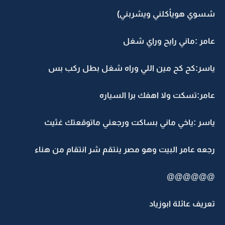
شسوي هويأكلني ويشربني)
عامر :ماني رايح وراي شغل
ياسر:كح كح مين اللي وراه شغل بطل ركب بس
عامر:تسكت ولا اهفك برا السياره
ياسر :ياخي ماني بساكت ورجعني ماتوقعتك غثيث
رجعه عامر البيت وهو مصر ينتقم شر انتقام من هناء
@@@@@@
تعريف عائلة ابوزياد