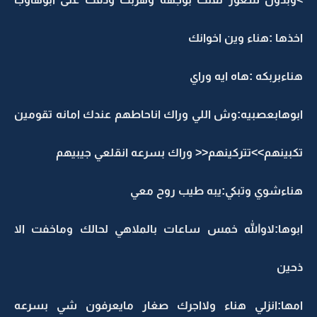
اخذها :هناء وين اخوانك
هناءبربكه :هاه ايه وراي
ابوهابعصبيه:وش اللي وراك اناحاطهم عندك امانه تقومين
تكبينهم>>تتركينهم<< وراك بسرعه انقلعي جيبيهم
هناءشوي وتبكي:يبه طيب روح معي
ابوها:لاوالله خمس ساعات بالملاهي لحالك وماخفت الا
ذحين
امها:انزلي هناء ولااجرك صغار مايعرفون شي بسرعه