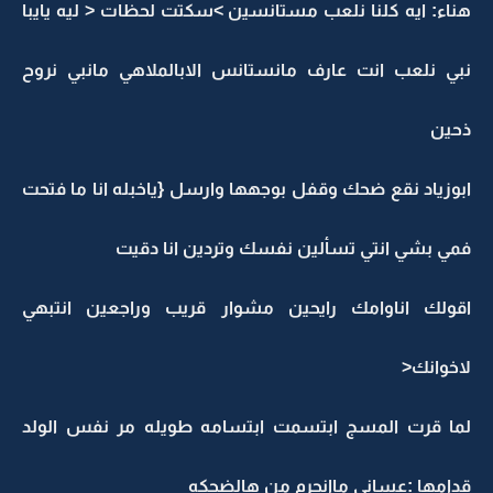
هناء: ايه كلنا نلعب مستانسين >سكتت لحظات < ليه يايبا
نبي نلعب انت عارف مانستانس الابالملاهي مانبي نروح
ذحين
ابوزياد نقع ضحك وقفل بوجهها وارسل {ياخبله انا ما فتحت
فمي بشي انتي تسألين نفسك وتردين انا دقيت
اقولك اناوامك رايحين مشوار قريب وراجعين انتبهي
لاخوانك<
لما قرت المسج ابتسمت ابتسامه طويله مر نفس الولد
قدامها :عساني ماانحرم من هالضحكه