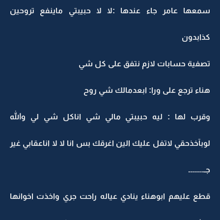
سمعها عامر جاء عندها :لا لا حبيبتي ماينفع تروحين
كذابدون
تصفية حسابات لازم نتفق على كل شي
هناء ترجع على ورا: ابعدمالك شي روح
وقرب لها : ليه حبيبتي مالي شي اناكل شي لي والله
لوبآخذحقي لاتفل عليك الين اغرقك بس انا لا لا اناعقابي غير
جـ........
قطع عليهم ابوهناء ينادي عياله راحت جري واخذت اخوانها