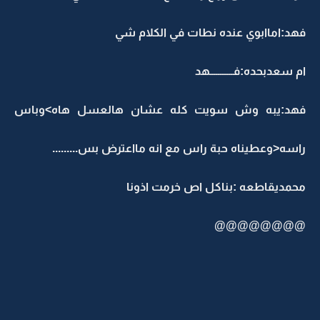
فهد:اماابوي عنده نطات في الكلام شي
ام سعدبحده:فـــــــــــهد
فهد:يبه وش سويت كله عشان هالعسل هاه>وباس
راسه<وعطيناه حبة راس مع انه مااعترض بس.........
محمديقاطعه :بناكل اص خرمت اذونا
@@@@@@@@