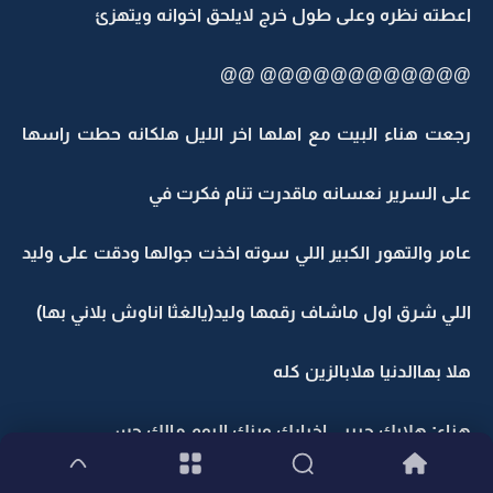
اعطته نظره وعلى طول خرج لايلحق اخوانه ويتهزئ
@@@@@@@@@@@@ @@
رجعت هناء البيت مع اهلها اخر الليل هلكانه حطت راسها
على السرير نعسانه ماقدرت تنام فكرت في
عامر والتهور الكبير اللي سوته اخذت جوالها ودقت على وليد
اللي شرق اول ماشاف رقمها وليد(يالغثا اناوش بلاني بها)
هلا بهاالدنيا هلابالزين كله
هناء: هلابك حبيبي اخبارك وينك اليوم مالك حس
وليد (ربي رحمني اليوم كله ماسمعت صوتك)