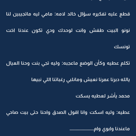
قطع عليه تفكيره سؤال خالد لامه: مامي ليه ماتجيبين لنا
نونو البيت طفش وانت لوحدك ودي تكون عندنا اخت
تونسك
تكلم عطيه وكأن الوضع ماعجبه: وليه تجي بنت وحنا العيال
يالله دبرنا عمرنا نعيش ومانلبي رغباتنا اللي نبيها
محمد يأشر لعطيه يسكت
عطيه: وليه اسكت وانا اقول الصدق واحنا حتى بيت صاحي
ماعندنا وابوي وام....................