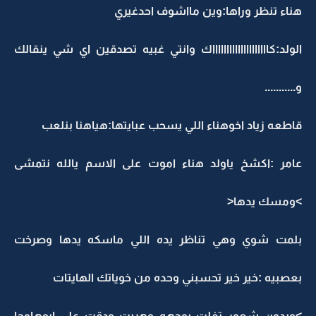
هناء تنظر وراها:وين مااشوف احدغيري
الولد:كااااااااااااااااااااك وانتي غبيه تصدقين اي شي ينقالك
و...........
قاطعه زياد اخوهناء اللي يسحب عبايتها:هياهنا بنلعب
عامر :اكشخ ياولد هناء اموت على الاسم يالله نتمشى
>ومسك يدها<
بلمت شوي وهي تناظر يده اللي ماسكه يدها وصرخت
بعصبيه :خير خير تحسبني وحده من خوياتك الهايتات
>وبدون شعور تفلت بوجهه وهربت ودقت على ابوهاوجا