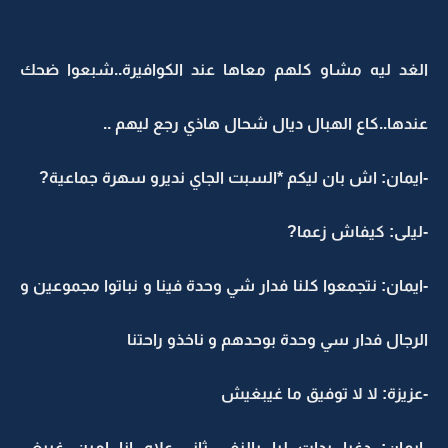
الغد ليه مشاو كلهم معاها عند الكوافيرة..شبعوا ضحك
عندها..كاع الهبال ديال شحال هاذي رجع ليهم ..
-ايمان: اش بان ليكم *السبت الجاي نديرو سهرة جماعية?
-ليلى: كيفاش زعما?
-ايمان: نتجمعوا كلنا فدار شي وحدة فينا و نباتوا مجموعين و
الرجال فدار سي وحدة بوحدهم و ناخذو راحتنا
-عزيزة: لا لا توفيق ما غيبغيش
-ايمان: دغيا بدات ليا بالنفي ثاني..علاه انا امين غيبغي