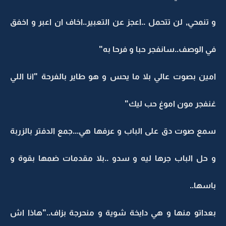
و تنمحي, لن تتحمل ..اعجز عن التعبير..اخاف ان اعبر و اخفق
في الوصف..سانفجر حبا و فرحا به"
امين بصوت عالي بلا ما يحس و هو طاير بالفرحة "انا اللي
غنفجر مون اموغ حب ليك"
سمع صوت دق على الباب و عرفها هي...جمع الدفتر بالزربة
و حل الباب جرها ليه و سدو ..بلا مقدمات ضمها بقوة و
باسها..
بعداتو منها و هي دايخة شوية و منحرجة بزاف.."هاذا اش