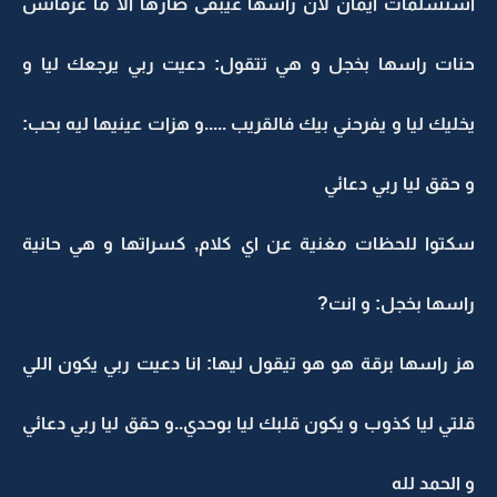
استسلمات ايمان لان راسها غيبقى ضارها الا ما عرفاتش
حنات راسها بخجل و هي تتقول: دعيت ربي يرجعك ليا و
يخليك ليا و يفرحني بيك فالقريب .....و هزات عينيها ليه بحب:
و حقق ليا ربي دعائي
سكتوا للحظات مغنية عن اي كلام, كسراتها و هي حانية
راسها بخجل: و انت?
هز راسها برقة هو هو تيقول ليها: انا دعيت ربي يكون اللي
قلتي ليا كذوب و يكون قلبك ليا بوحدي..و حقق ليا ربي دعائي
و الحمد لله