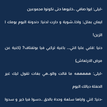
-ليلى: ايوا صافي ..خليوها حتى نكونوا مجموعين
ايمان بملل: واخا..شوية و دارت لدنيا: دندونة اليوم يومك ا
الزين!
دنيا :قلبي عليا انتي... باغية تركبي فيا بوتفتاف? (كنية عن
مرض الارتعاش)
-ليلى: هههههه ما قالت والو..هي بغات تقول ليك غير
الحفلة ديالك اليوم
-دنيا: انتي واياها سلعة وحدة بالحق ..دسوا فيا خير و سدوا