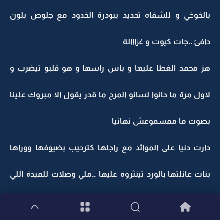
بالخوخي و للشفاه تحديد ببودرة الخدود مع جلوص بلون
دافئ ..جات كيوت و غزااالة
هز محمد الغطا عليها و باس راسها و هو قلبو تيضرب و
لاول مرة ما خانوا لسانو المرح ما قدر يقول الا مبروك علينا
بصوت ما ممسموعش نهائيا
دارت دنيا على الموائد مع راجلها كترحيب بضيوفها ووراها
بنات عائلتها بالورد تينثروه عليها ..ملي وصلات للميدة اللي
مجموعين فيها البنات ..كلهم فدقة وحدة زغرتوا ليها