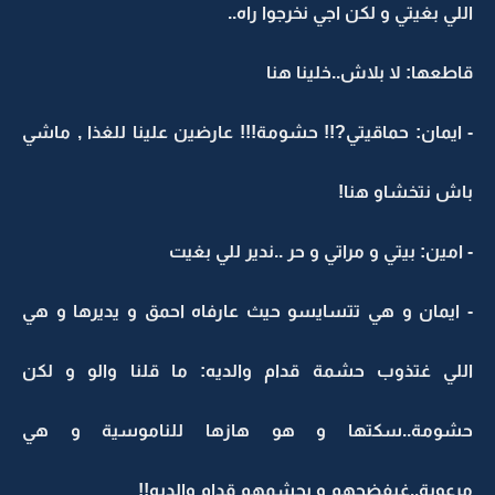
اللي بغيتي و لكن اجي نخرجوا راه..
قاطعها: لا بلاش..خلينا هنا
- ايمان: حماقيتي?!! حشومة!!! عارضين علينا للغذا , ماشي
باش نتخشاو هنا!
- امين: بيتي و مراتي و حر ..ندير للي بغيت
- ايمان و هي تتسايسو حيث عارفاه احمق و يديرها و هي
اللي غتذوب حشمة قدام والديه: ما قلنا والو و لكن
حشومة..سكتها و هو هازها للناموسية و هي
مرعوبة..غيفضحهم و يحشمهم قدام والديه!!