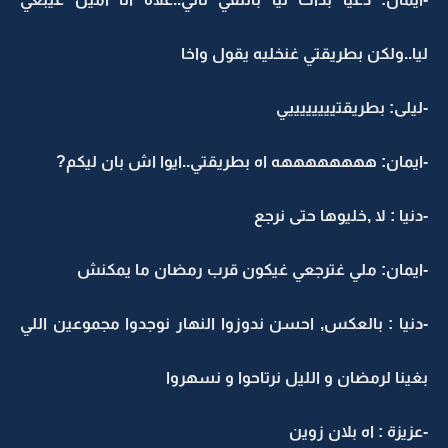
ليا..ولكن بطريقتي غنخليه يقول واخا
-ليلى: بطريقتييييييييي
-ايمان: ههههههههه اه بطريقتي..ايوا اش بان ليكم?
-دنيا : لا ,خليوها حتى نرجع
-ايمان: ملي غترجعي غيكون قرب رمضان ما يمكنش
-دنيا : بالعكس, احسن ندوزوا النهار نوجدوا مجموعين اللي
بغينا لرمضان و الليل نرتاحوا و نسهروا
-عزيزة : اه بلان زوين