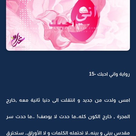
رواية واني احبك -15
امس ولدت من جديد و انتقلت الى دنيا ثانية معه ,خارج
المجرة , خارج الكون كله..ما حدث لا يوصف! ..ما حدث سر
مقدس بيني و بينه..لا تحتمله الكلمات و لا الأوراق.. ستحترق