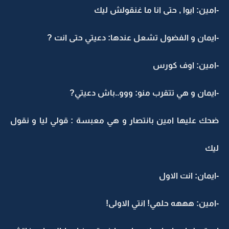
-امين: ايوا , حتى انا ما غنقولش ليك
-ايمان و الفضول تشعل عندها: دعيتي حتى انت ?
-امين: اوف كورس
-ايمان و هي تتقرب منو: ووو..باش دعيتي?
ضحك عليها امين بانتصار و هي معبسة : قولي ليا و نقول
ليك
-ايمان: انت الاول
-امين: هههه حلمي! انتي الاولى!