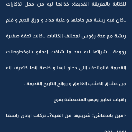
للكتابة بالطريقة القديمة; خذاتها ليه من محل تذكارات
..كان فيه ريشة مع حاملها و علبة مداد و ورق قديم و قلم
ريشة مع عدة رؤوس لمختلف الكتابات ..كانت تحفة صغيرة
رووعة... شراتها ليه بعد ما شافت اعجابو بالمخطوطات
القديمة فالمتاحف اللي دخلو ليها و خاصة انها كتعرف انه
من عشاق الخشب الغامق و روائح التاريخ القديمة..
راقبات تعابير وجهو المندهشة بفرح
-امين باندهاش: شريتيها من الهيه?..حركات ايمان راسها
بمعنى نعم