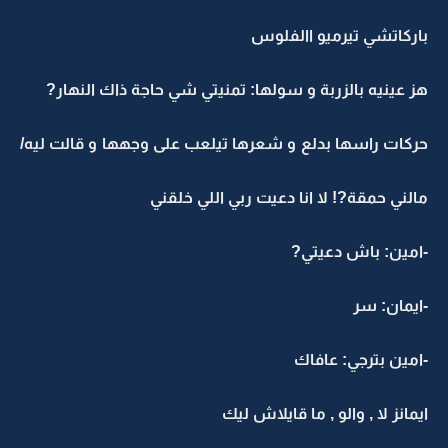
باركاتشي تيرميو االفلوس
هز عينيه بالزربة و سولها: تمنيتي شي حاجة ذاك النهار?
حركات راسها بدلع و شعرها تيلعب على وجهها و قالت ليه/
مالني حمقة?! لا انا دعيت ربي اللي خلقني
-امين: باش دعيتي?
-ايمان: سر
-امين بترجي: عافاك
ايمانز لا , والو , ما قايلاش ليك