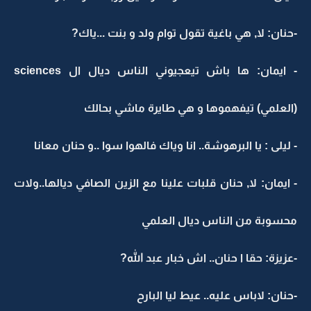
-حنان: لا, هي باغية تقول توام ولد و بنت ...ياك?
- ايمان: ها باش تيعجيوني الناس ديال ال sciences
(العلمي) تيفهموها و هي طايرة ماشي بحالك
- ليلى : يا البرهوشة.. انا وياك فالهوا سوا ..و حنان معانا
- ايمان: لا, حنان قلبات علينا مع الزين الصافي ديالها..ولات
محسوبة من الناس ديال العلمي
-عزيزة: حقا ا حنان.. اش خبار عبد الله?
-حنان: لاباس عليه.. عيط ليا البارح