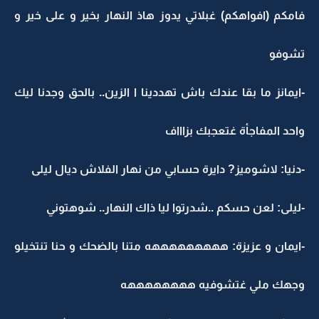
فامكم (افواهكم) غبلاتي يدوز هاذ النهار بخير و على خير و
تشوفو
-ايمانز ما بقا عندك باش تهددينا ا الزين.. بالحق وجدنا ليك
واحد المفاجأة غتعجبك بزاااف
-دنيا: لاشوميز? دايرة حسابي من نهار الفلاش ديال ليلى
-ليلى: لعن حسكم ..شدرتوا ليا ذاك النهار.. شوهتوني
-ايمان و عزيزة: هههههههههه متنا بالضحك و حنا تنتخيلو
وجهك ملي غتشوفيه ههههههههه