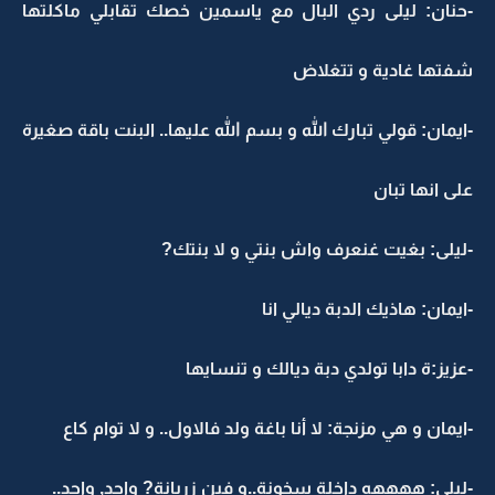
-حنان: ليلى ردي البال مع ياسمين خصك تقابلي ماكلتها
شفتها غادية و تتغلاض
-ايمان: قولي تبارك الله و بسم الله عليها.. البنت باقة صغيرة
على انها تبان
-ليلى: بغيت غنعرف واش بنتي و لا بنتك?
-ايمان: هاذيك الدبة ديالي انا
-عزيز:ة دابا تولدي دبة ديالك و تنسايها
-ايمان و هي مزنجة: لا أنا باغة ولد فالاول.. و لا توام كاع
-ليلى: ههههه داخلة سخونة..و فين زربانة? واحد, واحد..