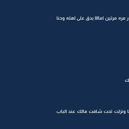
ره مرتين اماااا يدق على اهله وحنا
ك
ا ونزلت تحت شافت مالك عند الباب