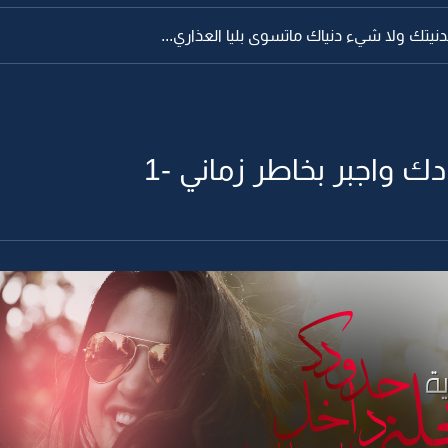
بدنيتك ولا شيء دنياك ماتسوى بليا العذاري...
ك واجبر بخاطر زماني -1