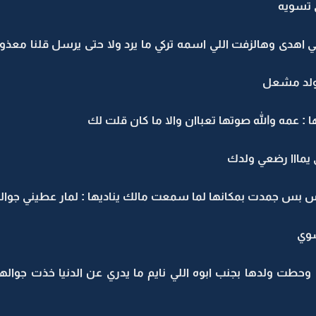
ي تسويه
 اهدى وهالزفت اللي اسمه تركي ما يرد ولا حتى يرسل قلنا معذور م
 ولد مشعل
: عمه والله صوتها تعباان والا ما كان قلت لك
ي يمااا رضعي ولدك
بس جمدت بمكانها لما سمعت مالك يناديها : لمار عطيني جوال
شوي
حطت ولدها بجنب ابوه اللي نايم ما يدري عن الدنيا خذت جواله