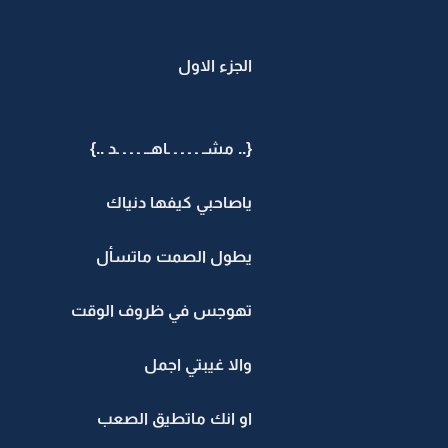
الجزء الاول
{.. مشـ ـ ـ ـ ـ ـاهــ ـ ـ ـ ـد ..}
ياصاحبي كيفها دنياك
يطول الصمت ماتسأل
تهوجس في ظروف الوقت
والا غيبتي اجمل
او انك ماتطيق الصعب