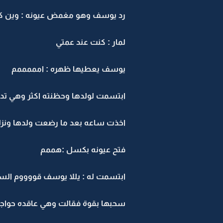
رد يوسف وهو مغمض عيونه : وين كن
لمار : كنت عند عمتي
يوسف يعطيها ظهره : امممممم
ابتسمت لولدها وحظنته اكثر وهي تدع
اخذت ساعه بعد ما رضعت ولدها ون
فتح عيونه بكسل :هممم
ابتسمت له : يللا يوسف قووووم الساعه 8
سحبها بقوة فقالت وهي عاقده حواجبها 