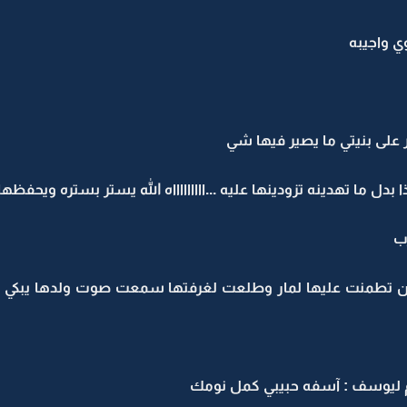
 واجيبه
 على بنيتي ما يصير فيها شي
بدل ما تهدينه تزودينها عليه ...اااااااااه الله يستر بستره ويحفظها
رب
ن تطمنت عليها لمار وطلعت لغرفتها سمعت صوت ولدها يبكي و 
م ليوسف : آسفه حبيبي كمل نومك