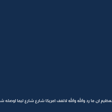
عظيم ان ما رد والله والله لالفف امريكا شارع شارع ليما اوصله