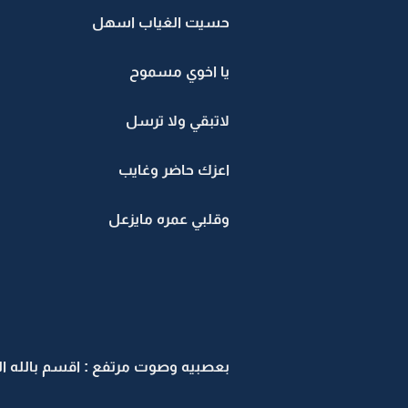
حسيت الغياب اسهل
يا اخوي مسموح
لاتبقي ولا ترسل
اعزك حاضر وغايب
وقلبي عمره مايزعل
بعصبيه وصوت مرتفع : اقسم بالله ال