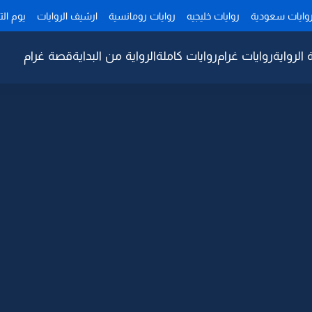
وايات سعودية
روايات خليجيه
روايات رومانسية
ارشيف الروايات
يوم ال
 الرواية
روايات غرام
روايات كاملة
الرواية من البداية
قصة غرام