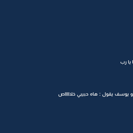
 يا رب
يوسف يقول : هاه حبيبي خلاااااص