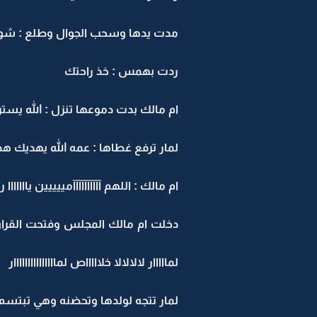
مدت يدها وسحب الجوال وطلع : شوي
ردت بهمس : خذ راحتك
ام مالك بدت دموعها تنزل : الله يستر
لمار ترفع غطاها : عمه الله يهديك هذا 
ام مالك : اللهم آآآآآآآآآآمييييين يااااااا 
دخلت ام مالك المجلس وفتحت القرا
لمااااار لالالالا خلاااااص لمااااااااااااااار
لمار تتجه لولدها وتحضنه وهي تبتس