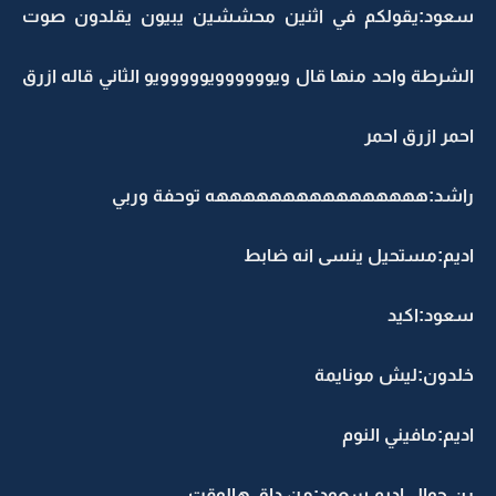
سعود:يقولكم في اثنين محششين يبيون يقلدون صوت
الشرطة واحد منها قال ويوووووويووووويو الثاني قاله ازرق
احمر ازرق احمر
راشد:ههههههههههههههههه توحفة وربي
اديم:مستحيل ينسى انه ضابط
سعود:اكيد
خلدون:ليش مونايمة
اديم:مافيني النوم
رن جوال اديم سعود:من داق هالوقت