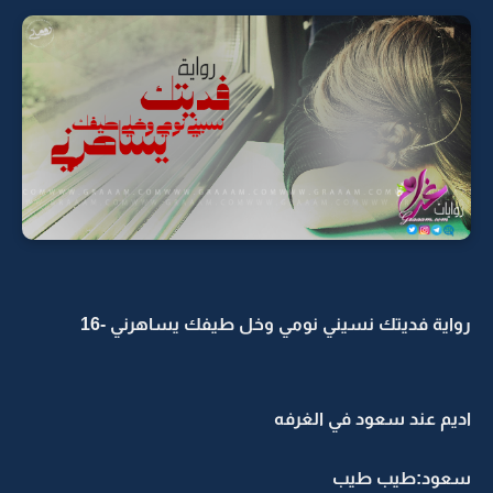
رواية فديتك نسيني نومي وخل طيفك يساهرني -16
اديم عند سعود في الغرفه
سعود:طيب طيب