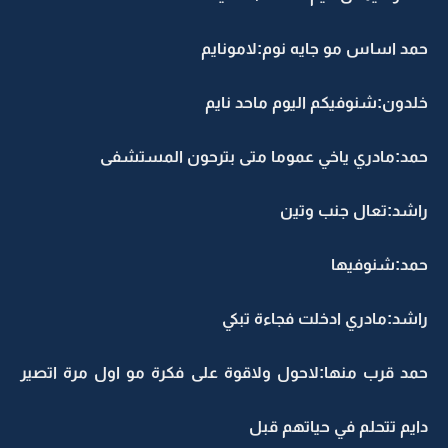
حمد اساس مو جايه نوم:لامونايم
خلدون:شنوفيكم اليوم ماحد نايم
حمد:مادري ياخي عموما متى بترحون المستشفى
راشد:تعال جنب وتين
حمد:شنوفيها
راشد:مادري ادخلت فجاءة تبكي
حمد قرب منها:لاحول ولاقوة على فكرة مو اول مرة اتصير
دايم تتحلم في حياتهم قبل