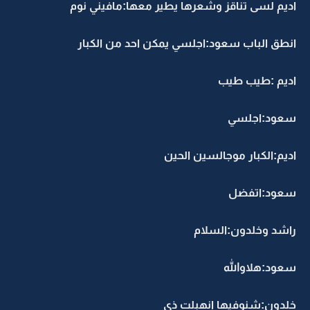
اديم لسى تناقز وشعرها يطير معها:مافيني نوم
انطق الباب سعود:اجلسي يمكن احد من الكبار
اديم :طيب طيب
سعود:اجلسي
اديم:الكبار موجالسين الحين
سعود:اتفضل
راشد وخلدون:السلام
سعود:هلاوالله
خلدون:شنوفيها انهبلت ذي