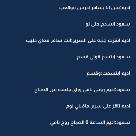
اديم:بس انا بسافر ادرس موالعب
سعود انسدح:حتى لو
اديم انقزت جنبه على السرير:انت سافر معاي طيب
سعود ابتسم:قولي قسم
اديم ابتسمت:وقسم
سعود:اديم روحي نامي وراي جلسة من الصباح
اديم تاقز على سرير:مافيني نوم
سعود:اديم الساعة 6 الصباح روح نامي