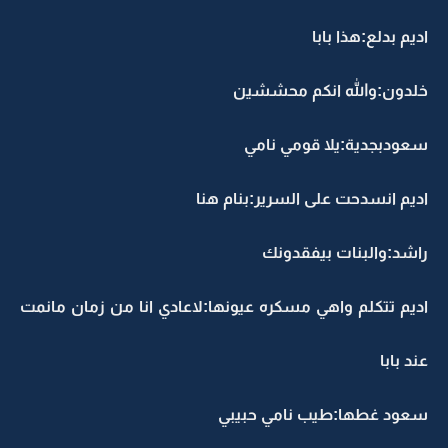
اديم بدلع:هذا بابا
خلدون:والله انكم محششين
سعودبجدية:يلا قومي نامي
اديم انسدحت على السرير:بنام هنا
راشد:والبنات بيفقدونك
اديم تتكلم واهي مسكره عيونها:لاعادي انا من زمان مانمت
عند بابا
سعود غطها:طيب نامي حبيبي