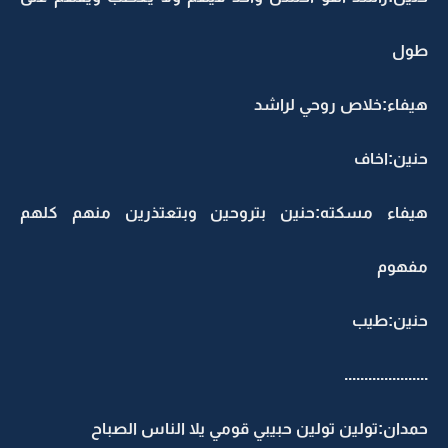
طول
هيفاء:خلاص روحي لراشد
حنين:اخاف
هيفاء مسكته:حنين بتروحين وبتعتذرين منهم كلهم
مفهوم
حنين:طيب
.....................
حمدان:تولين تولين حبيبي قومي يلا الناس الصباح