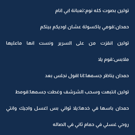
تولين بصوت كله نوم:تعبانة ابي انام
حمدان:قومي ياكسولة عشان اوديكم بيتكم
تولين انقزت من على السرير ونست انها ماعليها
ملابس:قوم يلا
حمدان يناظر جسمها:انا اقول نجلس بعد
تولين انتبهت وسحب الشرشف وغطت جسمها:قومط
حمدان باسها في خدها:يلا ثواني بس اغسل واجيك وانتي
روحي غسلي في حمام ثاني في الصاله