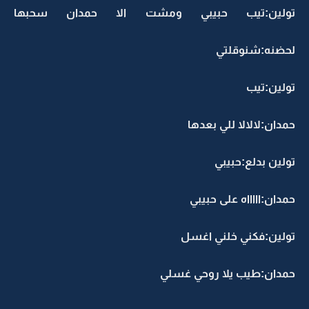
تولين:تيب حبيبي ومشت الا حمدان سحبها
لحضنه:شنوقلتي
تولين:تيب
حمدان:لالالا للي بعدها
تولين بدلع:حبيبي
حمدان:اااااه على حبيبي
تولين:فكني خلني اغسل
حمدان:طيب يلا روحي غسلي