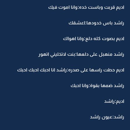
اديم قربت وباست خده:وانا اموت فيك
راشد باس خدودها:اعشقك
اديم بصوت كله دلع:وانا اهواك
راشد منهبل على دلعها:بنت لاتخليني اتهور
اديم حطت راسها على صدره:راشد انا احبك احبك احبك
راشد ضمها بقوة:وانا احبك
اديم:راشد
راشد:عيون راشد