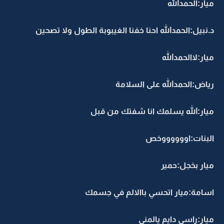
ميار:الحمدالله
د.نبيل:الحمدالله احنا خفنا الغيبوبة الطول ولا تصحين
ميار:لاالحمدالله
رياض:الحمدالله على السلامة
ميار:الله يسلمك انا شفتك من قبل
البنات:اووووووخص
ميار بخجل:حمير
اسامة:ميار اتحسي باالالم في جسمك
ميار:راسي دايم يالمني