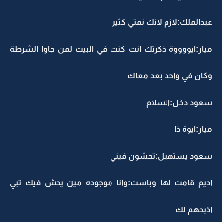
عبدالملك:لازم لانك نمتي كثير
ميار:ايووووة ذكرتك انت كنت في البيت لمن جاوا الشرطة
وكان في واحد بعد معاك
سعود دخل:السلام
ميار:ايوة ذا
سعود يستهبل:تحشون فيني
اديم قامت لها وباست:وانا موجوده مين يحش فيك تبي
اذبحهم لك