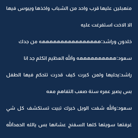
منهبلين عليها قرب واحد من الشباب واخذها ويبوس فيها
الا الاخت استفرغت عليه
خلدون وراشد:ههههههههههههههههه من جدك
سعود:ههههههههههه والله العظيم اتكلم جد انا
راشد:يحليها ولمن كبرت كيف قدرت تتحكم فيها الطفل
بس يصير عمره سنة صعب التفاهم معه
سعود:والله شفت الويل خبرك تبيت تستكشف كل شي
غرفتها سويتها كلها السفنج عشانها بس يالله الحمدالله