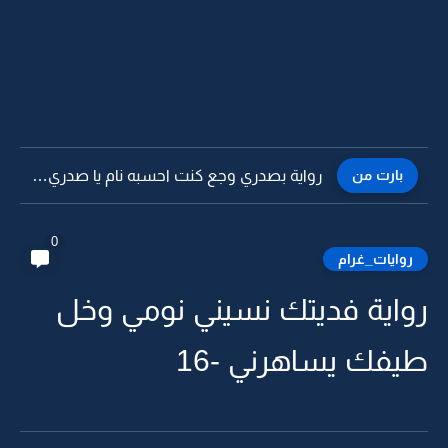
بارت من
رواية بصدري وجع كنت احسبه نام يا صدري -22
0
روايات_غرام
رواية فديتك نسيني نومي وخل
طيفك يساهرني -16