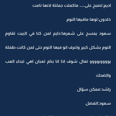
اديم:تصبح على..... ماكملت جملتة لانها نامت
خلدون:توها مافيها النوم
سعود يمسح على شعرها:دايم لمن كنا في البيت تقاوم
النوم بشكل كبير واعرف انو فيها النوم حتى لمن كانت طفلة
يوووويوووو تعال شوف اذا انا بنام تعبان اهي تبداء العب
والضحك
راشد:ممكن سؤال
سعود:اتفضل