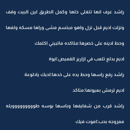
راشد عرف انها تتغلى خلها وكمل الطريق لين البيت وقف
ونزلت اديم قبل نزل واهو مبتسم مشى وراها مسكه ولفها
وحط ادينه على خصرها:متاكده ماتبيني اكلمك
اديم بدلع تلعب في ازارير القميص:ايوة
راشد رفع راسها وحط يده على خدها:احبك يادلوعة
اديم ترمش بعيونها:متاكد
راشد قرب من شفايفها وباسها بوسه طووووووووويله
ممزوجه بحب:اموت فيك