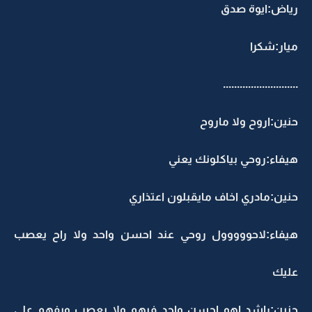
رياض:ايوة صدق
ميار:شكرا
...........................
حنين:اروح ولا ماروح
هيفاء:روحي بياكلونك يعني
حنين:مادري اخاف مايقبلون اعتذاري
هيفاء:لاحووووول روحي عند احسن واحد ولا راح يعصب
عليك
حنين:راشد اهو احسن واحد فيهم ولا يعصب ويفهم على