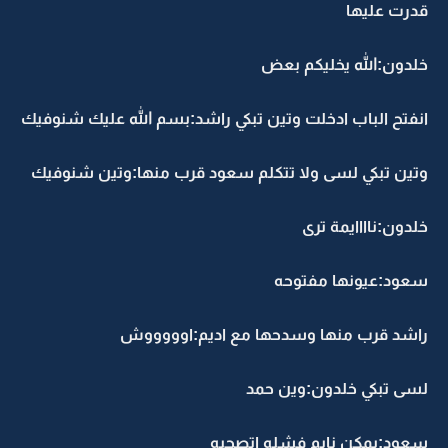
قدرت عليها
خلدون:الله يخليكم بعض
انفتح الباب ادخلت وتين تبكي راشد:بسم الله عليك شنوفيك
وتين تبكي لسى ولا تتكلم سعود قرب منها:وتين شنوفيك
خلدون:ناااايمة ترى
سعود:عيونها مفتوحه
راشد قرب منها وسدحها مع اديم:اوووووش
لسى تبكي خلدون:وين حمد
سعود:يمكن نايم فشله اتصحيه