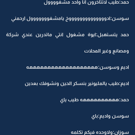
حمد:طيب لاتتاخرون انا واحد مشغوووول
سوسن:ادووووووووووووووخ يامشغووووووول ارحمني
حمد يتستهبل:ايوة مشغول انتي ماتدرين عندي شركة
ومصانع وغير المحلات
اديم وسوسن:هههههههههههههههههههه
اديم:طيب يالمليونير بنسكر الحين ونشوفك بعدين
حمد:ههههههههههه طيب ياي
سوسن واديم:باي
سوزان:ولاوحده فيكم تكلمه