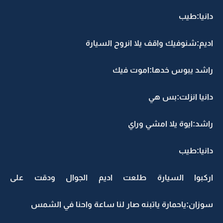
دانيا:طيب
اديم:شنوفيك واقف يلا انروح السيارة
راشد يبوس خدها:اموت فيك
دانيا انزلت:بس هي
راشد:ايوة يلا امشي وراي
دانيا:طيب
اركبوا السيارة طلعت اديم الجوال ودقت على
سوزان:ياحمارة ياتبنه صار لنا ساعة واحنا في الشمس