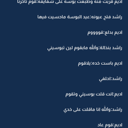
اديم قربت منه وطبعت بوسه على شفايفه:قوم تاخرنا
راشد فتح عيونه:عيد البوسة ماحسيت فيها
اديم بدلع:قووووم
راشد بنذالة:والله مابقوم لين تبوسيني
اديم باست خده:يلاقوم
راشد:احلفي
اديم:انت قلت بوسيني وتقوم
راشد:والله انا ماقلت على خدي
اديم:قوم عاد