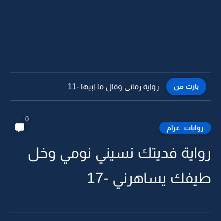
بارت من
رواية رماني وقال ما ابيها -10
0
روايات_غرام
رواية فديتك نسيني نومي وخل
طيفك يساهرني -17