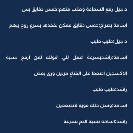
د.نبيل رفع السماعة وطلب منهم:خمس دقايق بس
اسامة بصراخ:خمس دقايق ممكن نفقدها بسرع روح يبهم
د.نبيل:طيب طيب
اسامة:راشدبسرعة اعمل للي اقولك لمن ارفع نسبة
الاكسجين اضغط على القناع مرتين ورى بعض
راشد:طيب طيب
اسامة:وسن خلك قوية لاتضعفين
راشد:اسامة نسبه الدم بسرعة