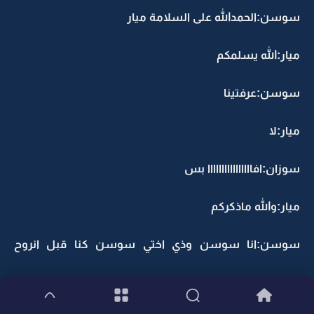
سوسن:الحمدالله على السلامة ميار
ميار:الله يسلمكم
سوسن:عرفتينا
ميار:لا
سوزان:افاااااااااااااااا بس
ميار:والله ماذكركم
سوسن:انا سوسن وذي اختي سوسن كنا قبل انروح
الملعب نلعب مع حمود ولد الجيران