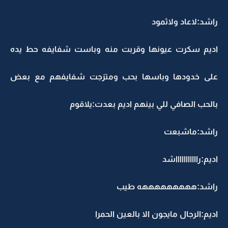
راشد:لاعاد ولاثمود
اديم سكرت عيونها وقربت منه وباست شفايفه حط يده
على خدودها وباسها بحب ومتزجت شفايفهم مع بعض
بالحب الصافي للي بينهم اديم بعدت:يلاقوم
راشد:ماشبعت
اديم:راااااااااااشد
راشد:هههههههههه طيب
اديم:الرجال مايجون الا بالعين الحمرا