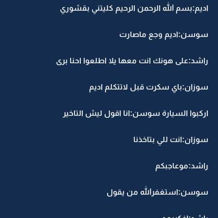
اديم:بسم الله الرحمن الرحيم كليتني بقشوري
سوسن:اديم وجع ماصارت
راشد:على هونك انت معها يلا اطلعوا احنا برى
سوزان:باي سكرت قبل لاتتكلم اديم
اركبوا السيارة سوسن:انا اقول ليش التاخير
سوزان:انت للي بتاخذنا
راشد:موعاجبكم
سوسن:استغفرالله من يقول