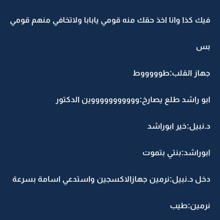
فيك كذا وانا اخذ حقك منه قومي يابابا ولاتخافي منهم قومي
بس
جهاز القلب:طوووووط
ابو راشد طلع يصارخ:وووووووووووين الدكتور
د.نبيل:خير ابوراشد
ابوراشد:بنتي بتموت
دخل د.نبيل:نرمين جهازالاكسجين واستدعي اسامة بسرعة
نرمين:طيب