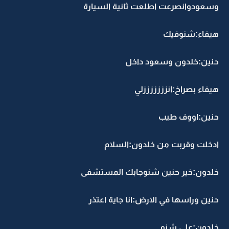
وسعودوانصرعت اطلعت ثانية السيارة
هيفاء:شنوفيك
حنين:خلدون وسعود داخل
هيفاء بصراخ:انزززززززلي
حنين:اووف طيب
ادخلت وقربت من خلدون:السلام
خلدون:خير حنين شنوجابك المستشفى
حنين وراسها في الارض:انا جاية اعتذر
خلدون:على شنو