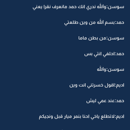
سوسن:والله ندري انك حمد مانعرف نقرا يعني
حمد:بسم الله من وين طلعتي
سوسن:من بطن ماما
حمد:احلفي انتي بس
سوسن:والله
اديم:اقول خسرتني انت وين
حمد:عند عمي ليش
اديم:لاتطلع ياخي احنا بنمر ميار قبل ونجيكم