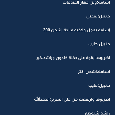
اسامة:وين جهاز الصدمات
د.نبيل:تفضل
اسامة يعمل ولافيه فايدة:اشحن 300
د.نبيل:طيب
اضربوها بقوة على دخلة خلدون وراشد:خير
اسامة:اشحن اكثر
د.نبيل:طيب
اضربوها وارتفعت من على السرير:الحمدالله
راشد:شنوصار