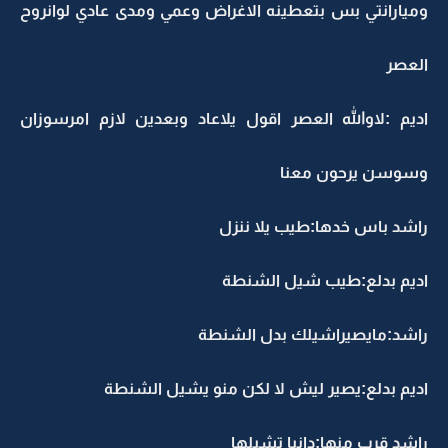
وميارانتي بس بتعطينه الاغراض وعمي ومدى عادي لوانروح
العصر
اديم :لاوالله العصر اقول يلاعاد وبعدين لازم امرسوزان
وسوسن يرحون معنا
راشد باس خدها:طيب يلا ننزل
اديم بدلع:طيب شيل الشنطة
راشد:مايصيراشيلك بدل الشنطة
اديم بدلع:يصير ليش لا لكن منو يشيل الشنطة
راشد قرب منها:دانيا تشيلها