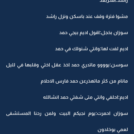
راشد:افكربعد
مشوا فترة وقف عند باسكن ونزل راشد
سوزان بخجل:اقول اديم بيجي حمد
اديم لفت لها:وانتي شنولك في حمد
سوسن:يوووو ماتدري حمد اخذ عقل اختي وقلبها في لليل
مانام من كثر ماتهذرعن حمد فارس الاحلام
اديم:احلفي وانتي متى شفتي حمد انشالله
سوزان احمرت:يوم نجيكم البيت ولمن رحنا المستشفى
لعمي بوخلدون