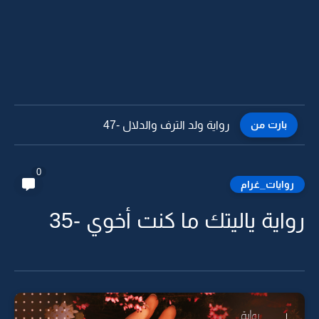
بارت من
رواية ولد الترف والدلال -46
0
روايات_غرام
رواية ياليتك ما كنت أخوي -35