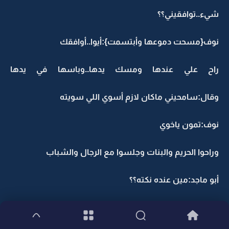
شيء..توافقيني؟؟
نوف{مسحت دموعها وأبتسمت}:أيوا..أوافقك
راح علي عندها ومسك يدها..وباسها في يدها
وقال:سامحيني ماكان لازم أسوي اللي سويته
نوف:تمون ياخوي
وراحوا الحريم والبنات وجلسوا مع الرجال والشباب
أبو ماجد:مين عنده نكته؟؟
ومحد رد عليه