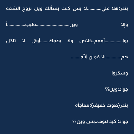
بندر:هلا علي............لا بس كنت بسألك وين نروح الشقه
وإلا وين............................طيب...............أ
يوا...............أممم..خلاص ولا يهمك.......أوكي لا تاكل
هم.............يلا فمان الله........
وسكروا
جواد:وين؟؟
بندر{صوت خفيف}:مفاجأه
جواد:أكيد لنوف..بس وين؟؟