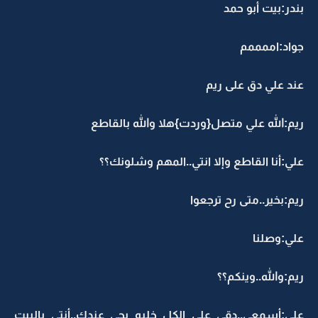
بندر:بيت أبو حمد
جواد:اممممم
عند علي دق على ريم
ريم:الله علي متصل{وردت}هلا والله بالقاطع
علي:أنا القاطع وإلا انتي..المهم وشلونك؟؟
ريم:بخير..متى رح ترجعوا
علي:وصلنا
ريم:والله..وينكم؟؟
علي:أسمعي..دقي على الكل خليه يجي عندك..أنتي بالبيت