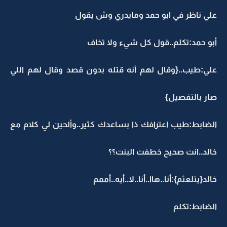
علي ناظر في ابو حمد ومايدري وش يقول
أبو حمد:تكلم..قول كل شيء ولا تخاف
علي:طيب..{وقال لهم أنه قتله بدون قصد وقال لهم اللي
صار بالتفصيل}
الضابط:طيب اعترافك ذا بساعدك كثير..وألحين لي كلام مع
خالد..انت صحيح خطفت البنت؟؟
خالد{يتلعثم}:أنا..هاا..أنا..لا..أيه..أممم
الضابط:تكلم