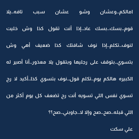
امالكم..وعشان وشو عشان سبب تافه..يلا
قوم..بسك..بسك عاد..إذا أنت تقول كذا وش خليت
لنوف..تكلم..إذا نوف شافتك كذا ضعيف أهي وش
بتسوي..بتوقف على رجليها وبتقول يلا معذور..أنا أصير له
الكبيره هالكم يوم..تكلم قول..نوف بتسوي كذا..أكيد لا رح
تسوي نفس اللي تسويه أنت رح تضعف كل يوم أكثر من
اللي قبله..صح..صح وإلا لا..جاوبني..صح؟؟
علي سكت