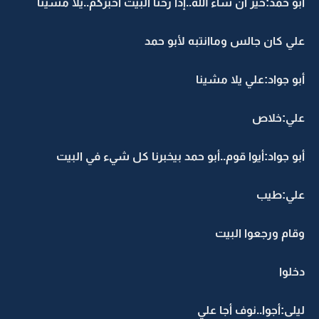
أبو حمد:خير أن شاء الله..إذا رحنا البيت اخبركم..يلا مشينا
علي كان جالس وماانتبه لأبو حمد
أبو جواد:علي يلا مشينا
علي:خلاص
أبو جواد:أيوا قوم..أبو حمد بيخبرنا كل شيء في البيت
علي:طيب
وقام ورجعوا البيت
دخلوا
ليلى:أجوا..نوف أجا علي