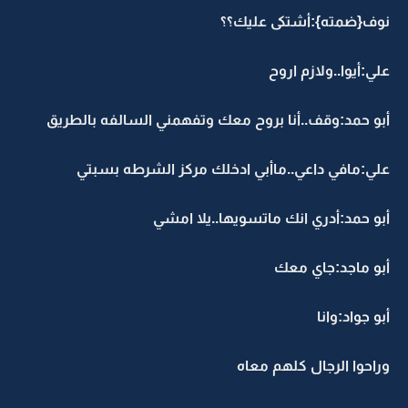
نوف{ضمته}:أشتكى عليك؟؟
علي:أيوا..ولازم اروح
أبو حمد:وقف..أنا بروح معك وتفهمني السالفه بالطريق
علي:مافي داعي..ماأبي ادخلك مركز الشرطه بسبتي
أبو حمد:أدري انك ماتسويها..يلا امشي
أبو ماجد:جاي معك
أبو جواد:وانا
وراحوا الرجال كلهم معاه