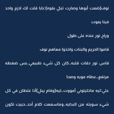
نوف{ضمت أبوها وصارت تبكي بقوه}:بابا قلت لك لازم واحد
فينا يموت
وراح نور عنده على طول
قاموا الحريم والبنات واخذوا معاهم نوف
قاس نور دقات قلبه..كان كل شيء طبيعي..بس ضغطه
مرتفع..عطاه مويه وصحا
علي:ليه ماخليتوني أمووت..ليه{وقام يبكي}أنا غلطان في كل
شيء سويته من البدايه..وماسمعت كلام أحد..حبيت تكون