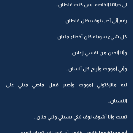
لي حياتنا الخاصه..بس كنت غلطان..
رغم أنّي أحب نوف بظل غلطان..
كل شيء سويته كان أخطاء مليان..
وأنا ألحين من نفسي زعلان..
وأبي أمووت وأريح كل أنسان..
ليه ماتركتوني امووت وأصير فعل ماضي مبني على
النسيان..
تعبت وأنا أشوف نوف تبكي بسبتي وتبي حنان..
أبو حمد{ضمه}:خلاص..خلاص أسكت..انت تعبان ألحين