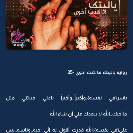
رواية ياليتك ما كنت أخوي -35
ياسر{في نفسه}:وأخيراً..وأخيراً ياعلي حبيتني مثل
ماأحبك..الله لا يبعدك عني أن شاء الله
علي{في نفسه}:الله قدرت أقول له انّي أحبه..وناسه..بس