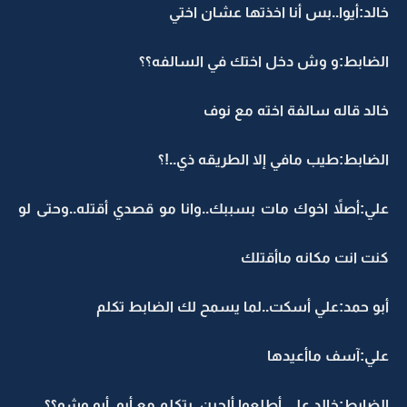
خالد:أيوا..بس أنا اخذتها عشان اختي
الضابط:و وش دخل اختك في السالفه؟؟
خالد قاله سالفة اخته مع نوف
الضابط:طيب مافي إلا الطريقه ذي..!؟
علي:أصلاً اخوك مات بسببك..وانا مو قصدي أقتله..وحتى لو
كنت انت مكانه ماأقتلك
أبو حمد:علي أسكت..لما يسمح لك الضابط تكلم
علي:آسف ماأعيدها
الضابط:خالد علي أطلعوا ألحين..بتكلم مع أبو..أبو وشو؟؟