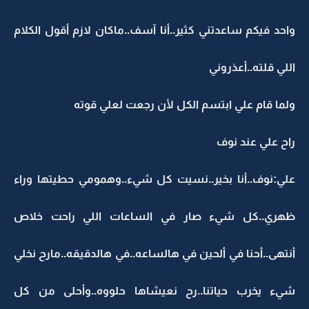
واحد فيكم ساعدتني كثير..أنا آسف..ماكان لازم أقول الكلام
اللي قلته..أعذروني
ولما قام علي ابتسم الكل لأن رجعت لعلي قوته
راح علي عند نوف
علي:نوف..أنا بخير..نسيت كل شيء..وهمومي حطيتها وراء
ظهري..كل شيء صار في الساعات اللي راحت خلاص
أنتهى..أحنا في ألحين في هالساعه..في هالدقيقه..مارح نخلي
شيء يخرب حياتنا..رح نعيشاها حلووه..وأحلى من كل