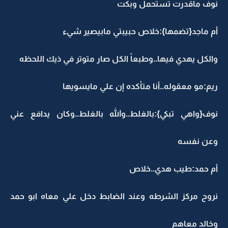
نوف ماقدرت تستحمل وبكت
أم ماجد{تضمها}:خلاص حبيبتي مابيصير شيء
والكل يهدي فيها..وطبعاً الكل صار متوتر في ذيك اللحظه
ريم:مو معقوله..أنا متأكده إن علي مايسويها
نوف{واهي تبكي}:بالغلط..والله بالغلط..وكان يدافع عني
وعن نفسه
أم حمد:طيب هدي..خلاص
نروح مركز الشرطه وعند الضابط دخل علي معاه ابو حمد
وخالد معاهم