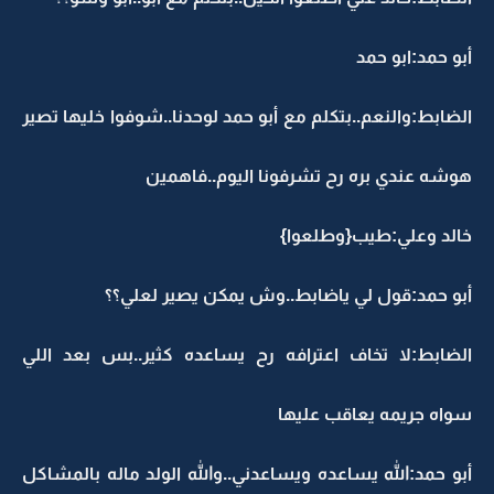
أبو حمد:ابو حمد
الضابط:والنعم..بتكلم مع أبو حمد لوحدنا..شوفوا خليها تصير
هوشه عندي بره رح تشرفونا اليوم..فاهمين
خالد وعلي:طيب{وطلعوا}
أبو حمد:قول لي ياضابط..وش يمكن يصير لعلي؟؟
الضابط:لا تخاف اعترافه رح يساعده كثير..بس بعد اللي
سواه جريمه يعاقب عليها
أبو حمد:الله يساعده ويساعدني..والله الولد ماله بالمشاكل