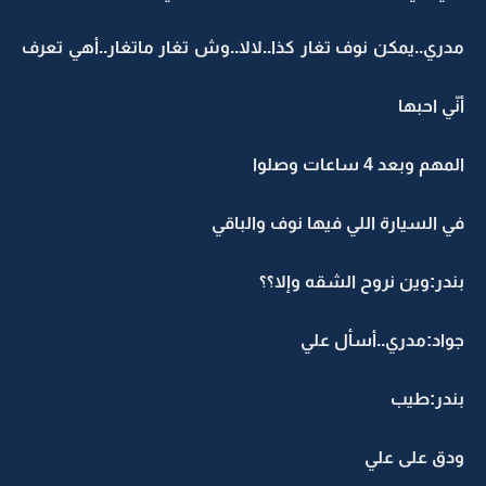
مدري..يمكن نوف تغار كذا..لالا..وش تغار ماتغار..أهي تعرف
أنّي احبها
المهم وبعد 4 ساعات وصلوا
في السيارة اللي فيها نوف والباقي
بندر:وين نروح الشقه وإلا؟؟
جواد:مدري..أسأل علي
بندر:طيب
ودق على علي