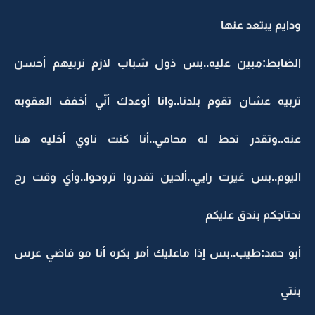
ودايم يبتعد عنها
الضابط:مبين عليه..بس ذول شباب لازم نربيهم أحسن
تربيه عشان تقوم بلدنا..وانا أوعدك أنّي أخفف العقوبه
عنه..وتقدر تحط له محامي..أنا كنت ناوي أخليه هنا
اليوم..بس غيرت رايي..ألحين تقدروا تروحوا..وأي وقت رح
نحتاجكم بندق عليكم
أبو حمد:طيب..بس إذا ماعليك أمر بكره أنا مو فاضي عرس
بنتي