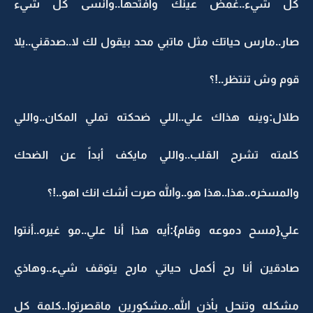
كل شيء..غمض عينك وأفتحها..وأنسى كل شيء
صار..مارس حياتك مثل ماتبي محد بيقول لك لا..صدقني..يلا
قوم وش تنتظر..!؟
طلال:وينه هذاك علي..اللي ضحكته تملي المكان..واللي
كلمته تشرح القلب..واللي مايكف أبداً عن الضحك
والمسخره..هذا..هذا هو..والله صرت أشك انك اهو..!؟
علي{مسح دموعه وقام}:أيه هذا أنا علي..مو غيره..أنتوا
صادقين أنا رح أكمل حياتي مارح يتوقف شيء..وهاذي
مشكله وتنحل بأذن الله..مشكورين ماقصرتوا..كلمة كل