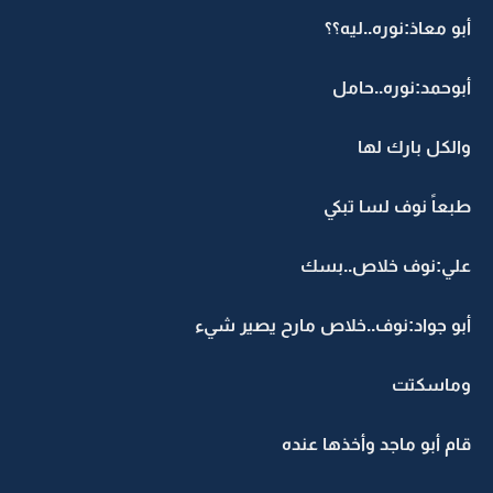
أبو معاذ:نوره..ليه؟؟
أبوحمد:نوره..حامل
والكل بارك لها
طبعاً نوف لسا تبكي
علي:نوف خلاص..بسك
أبو جواد:نوف..خلاص مارح يصير شيء
وماسكتت
قام أبو ماجد وأخذها عنده