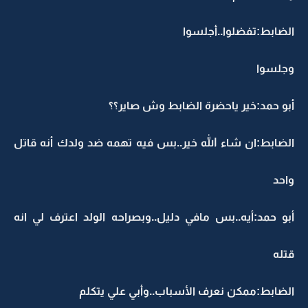
الضابط:تفضلوا..أجلسوا
وجلسوا
أبو حمد:خير ياحضرة الضابط وش صاير؟؟
الضابط:ان شاء الله خير..بس فيه تهمه ضد ولدك أنه قاتل
واحد
أبو حمد:أيه..بس مافي دليل..وبصراحه الولد اعترف لي انه
قتله
الضابط:ممكن نعرف الأسباب..وأبي علي يتكلم