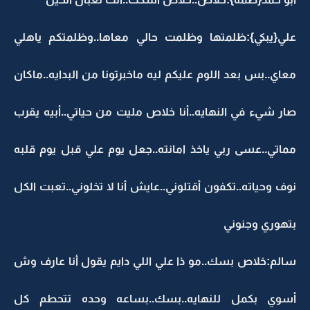
علي{يبكي}:ظلمتها وظلمت حالي معاها..وظلمتكم ياهلي
معاي..بس بعد اللوم عليكم ليه ماخبرتونا من البدايه..ماكان
صار شيء في النهايه..أنا خلاص مليت من حياتي..أبيه يقرب
مماتي..عسى ربي ياخذ امانته..جعل يوم علي قبل يوم قلبه
نوف وحياته..تكفون أقتلوني..عايش أنا لا تخلوني..تعبت الكل
بتهوري وجنوني
سالم:خلاص بسك..مو ذا علي اللي دايم يقول أنا عارف وش
أسوي بكمل للنهايه..بسك..بساعه وحده تتحطم كل