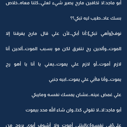
أبو ماجد:لا تخافين مارح يصير شيء لعلي..كلنا معاه..خلاص
بسك عاد..طيب ليه تبكي؟؟
نوف{وأهي تبكي}:أنا أبكي..لأن علي قال مارح يفرقنا إلا
الموت..وألحين رح نتفرق لكن مو بسبب الموت..ألحين أنا
لازم أموت..أو لازم علي يموت..يعني يا أنا يا أهو رح
يموت..وأنا ماأبي علي يموت..ابيه جنبي
علي غمض عينه..عشان يمسك نفسه ومايبكي
أبو ماجد:لا..لا تقولي كذا..وان شاء الله محد بيموت
علي{في نفسه}:ياليتني أموت ولا أشوف أبوي يروح من