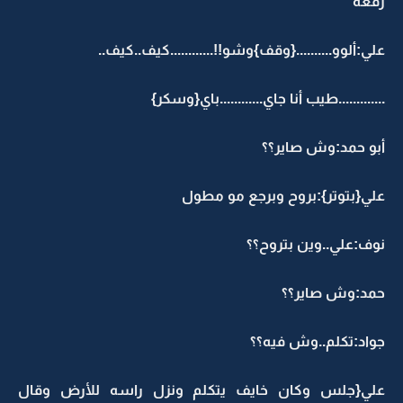
رفعه
علي:ألوو..........{وقف}وشو!!............كيف..كيف..
.............طيب أنا جاي............باي{وسكر}
أبو حمد:وش صاير؟؟
علي{بتوتر}:بروح وبرجع مو مطول
نوف:علي..وين بتروح؟؟
حمد:وش صاير؟؟
جواد:تكلم..وش فيه؟؟
علي{جلس وكان خايف يتكلم ونزل راسه للأرض وقال