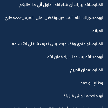
الضابط:الله يبارك أن شاء الله..أحاول أنّي ما أطلبكم
ابوحمد:جزاك الله ألف خير..وتفضل على العرس<<<مطيح
الميانه
الضابط:لو عندي وقف جيت..بس تعرف شغلي 24 ساعه
أبوحمد:الله يساعدك..يلا فمان الله
الضابط:فمان الكريم
وطلع ابو حمد
أبو ماجد:هاا وش قال؟؟