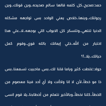
حمد:صحيح..كل كلمه قالها سالم صحيحه..وين قوتك..وين
رجولتك..وينها..خلاص يعني الواحد بس تواجهه مشكله
الدنيا تنتهي..وتتسكر كل الابواب اللي بوجهه..لا..علي هذا
اختبار من الله..خلي إيمانك بالله قوي..وقوم كمل
حياتك..يلا..!؟
جواد:غلطت كثير وياما قلنا لك..بس ماحبيت تسمعنا..بس
ذا مو خطأ..لأن لا انا ولاأنت ولا أي أحد فينا معصوم من
الخطأ..كلنا نخطأ..وبالأخير نتعلم من أخطاءنا..يلا قوم انسى