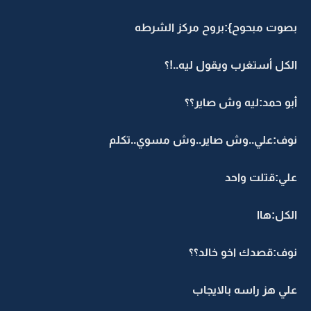
بصوت مبحوح}:بروح مركز الشرطه
الكل أستغرب ويقول ليه..!؟
أبو حمد:ليه وش صاير؟؟
نوف:علي..وش صاير..وش مسوي..تكلم
علي:قتلت واحد
الكل:هاا
نوف:قصدك اخو خالد؟؟
علي هز راسه بالايجاب