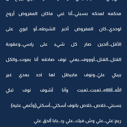
محكمه لمحكه بسبتي..أنا غبي ماكان المفروض أروح
لوحدي..كان المفروض أخبر الشرطه..أو ابوي على
الأقل..ألحين صار كل شيء على راسي..وعقوبة
القتل..القتل..أوووف..يعني نوف صادقه أنا بموت..والكل
بيبكي عليّ..ونوف مابيظل لها احد بعدي غير
الله..آاااااه..تعبت..تعبت وأنا أشوف نوف تبكي
بسبتي..خلاص..خلاص يانوف أسكتي..أسكتي{وأغمي عليه}
ريم:علي..علي وش فيك..علي رد..بابا ألحق علي