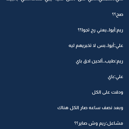
صح؟؟
ريم:أيوا..يعني رح تجوا؟؟
علي:أيوا..بس لا تخبريهم ليه
ريم:طيب..ألحين ادق باي
علي:باي
ودقت على الكل
وبعد نصف ساعه صار الكل هناك
مشاعل:ريم وش صاير؟؟