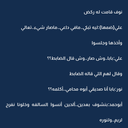
نوف قامت له ركض
علي{ضمها}:ليه تبكي..مافي داعي..ماصار شيء..تعالي
وأخذها وجلسوا
علي:بابا..وش صار..وش قال الضابط؟؟
وقال لهم اللي قاله الضابط
نور:بابا أنا صديقي أبوه محامي..أكلمه؟؟
أبوحمد:بنشوف بعدين..ألحين أنسوا السالفه وخلونا نفرح
لريم..ولنوره