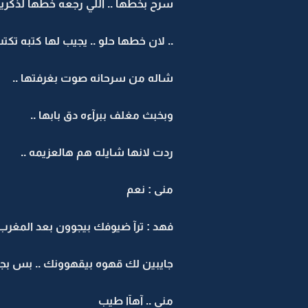
سرح بخطهآ ‏.. آللي رجعه خطها لذكريا
..‏ لان خطها حلو .. يجيب لها كتبه تك
شاله من سرحانه صوت بغرفتها ..
وبخبث مغلف ببرآءه دق بابها ..
ردت لانها شايله هم هالعزيمه ..
منى : نعم
فهد : ترآ ضيوفك بيجوون بعد المغرب 
جايبين لك قهوه بيقهوونك .. بس بجي
منى .. آهآا طيب