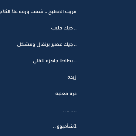
مريت المطبخ .. شفت ورقة علآ الثلآجه
..‏ جيك حليب
..‏ جيك عصير برتقال ومشكل
..‏ بطاطا جاهزه للقلي
زبده
ذره معلبه
..‏ ‏.. .. ..
1شآمبوو ..