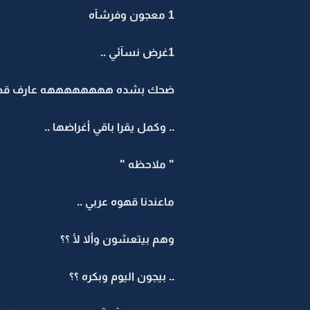
1‏ معجون وفرشآه
1غرض نسآئي ..
ضحك بشده ههههههههه عارف قصدهآ ..
..‏ وكمل يقرا باقي أغراضها ..
‏"‏ ملاحظه "
ماعندنا قهوه عربي ..
وهم بيتعشون وألا لأ ؟؟
..‏ بيجون اليوم وبكره ؟؟