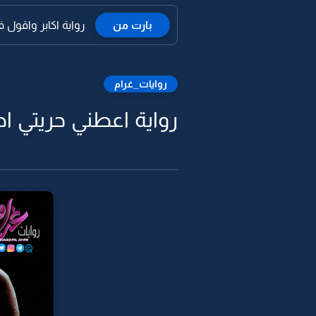
بارت من
رواية اكابر واقول ف
روايات_غرام
رواية اعطني حريتي اطلق