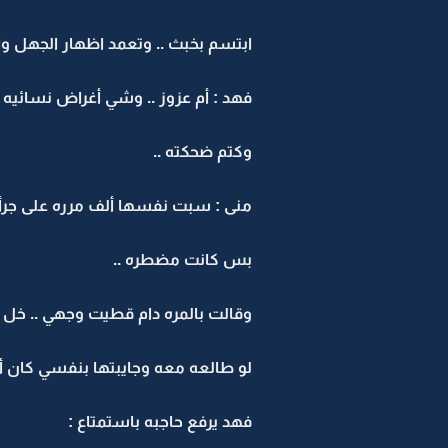
ابتسم بخبث .. وتعمد اظهار الجهل وال
فهد : أم عزوز .. وشي أغراض نسائيه .
وكتم ضحكته ‏..
منى : سبت نفسها ألف مرره على جرأت
بس كانت مضطره ..
وقالت بالمره دام قطيت وجهي .. خل ا
لو طالعه معه وجايبتها بنفسي كان أه
فهد يرفع حاجبه باستمتاع :