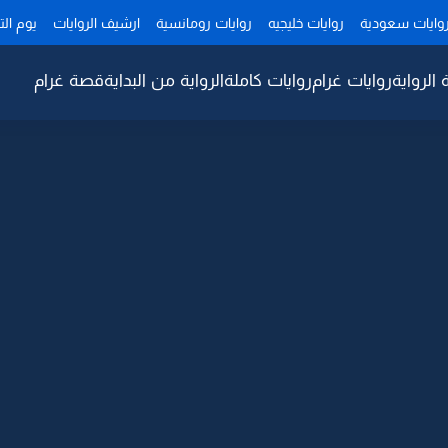
وايات سعودية
روايات خليجيه
روايات رومانسية
ارشيف الروايات
يوم ال
 الرواية
روايات غرام
روايات كاملة
الرواية من البداية
قصة غرام