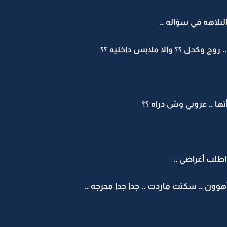
بلاهه في سؤاله ..
. روج وكحل ؟؟ وألا ملابس داخليه ؟؟
ها .. عزوبي وش دراه ؟؟
طلب أغراضي ..
وون .. سكتت ماردت .. جدا جدا محرجه ..