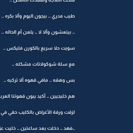
طيب مدري .. بيجون اليوم وألا بكره ..
..‏ بيتعشون وألا لا .. يلعن أم الحاله ..
سويت حلا سريع بالكورن فليكس ..
مع سلة شوكولاتات مشكله ..
بس وهقه .. مافي قهوه ألا تركيه ..
هم خليجيين .. أكيد يبون قهوتنا العربيه
لزقت ورقة الأغراض بالكليب حقي في با
..فهد .. دخلت بعد ساعتين .. خليت عزو