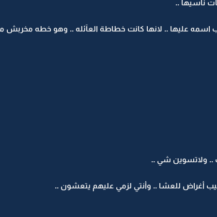
ت ناسيهآ ..
تب اسمه عليها .. لانها كانت خطاطة العآئله .. وهو خطه مخربش ماين
.. ولاتسوين شي ..
ب أغراض للعشا .. وأنتي لزمي عليهم يتعشون ..