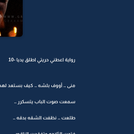
رواية اعطني حريتي اطلق يديا -10
منى .. أووف بلشه .. كيف بستعد لهم ..
سمعت صوت الباب يتسكرر ..
طلعت .. نظفت الشقه بدقه ..
فتحت الثلاجه وتفقدت الناقص ..