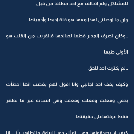
للمشاكل ولم اتخالف مع احد مطلقا من قبل
وان ما اوصلني لهذا معها هو قلة ادبها وآدميتها
..وكان تصرف المدير قطعا لصالحها فالقريب من القلب هو
الأولى طبعا
..لم يكترث احد للحق
وكيف يقف احد لجانبي وانا اقول لهم بغضب انها اخطأت
بحقي وفعلت وفعلت وفعلت وهي انسانة غير ما تظهر
فقط عرفتهاعلى حقيقتها
كيف لا يصدقونها وهي تمثل دور البراءة وتتظاهر بأني انا