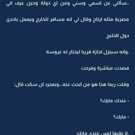
..سألني عن اسمي وسني ومن اي دولة وحين عرف اني
مصرية مثله ارتاح وقال لي انه مسافر للخارج ويعمل باحدى
دول الخليج
.وانه سينزل اجازة قريبا ليختار له عروسة
فصدت مباشرة وفرحت
وقلت ربما هذا هو من ابحث عنه...وبمجرد ان سكت قال:
- عندك مايك؟
- مايك؟
.لا طبعا ليس عندي مايك