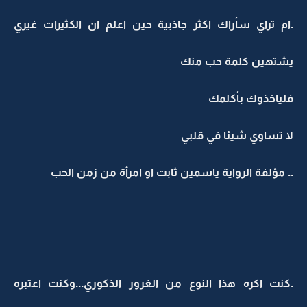
.ام تراي سأراك اكثر جاذبية حين اعلم ان الكثيرات غيري
يشتهين كلمة حب منك
فلياخذوك بأكلمك
لا تساوي شيئا في قلبي
.. مؤلفة الرواية ياسمين ثابت او امرأة من زمن الحب
.كنت اكره هذا النوع من الغرور الذكوري...وكنت اعتبره