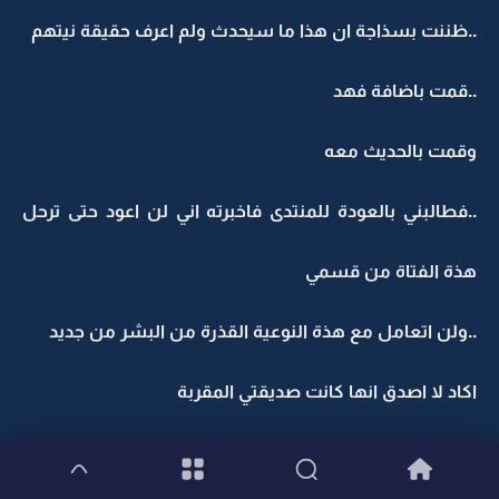
..ظننت بسذاجة ان هذا ما سيحدث ولم اعرف حقيقة نيتهم
..قمت باضافة فهد
وقمت بالحديث معه
..فطالبني بالعودة للمنتدى فاخبرته اني لن اعود حتى ترحل
هذة الفتاة من قسمي
..ولن اتعامل مع هذة النوعية القذرة من البشر من جديد
اكاد لا اصدق انها كانت صديقتي المقربة
..فاخبرني انها تسعى لمكاني واني برحيلي احقق لها