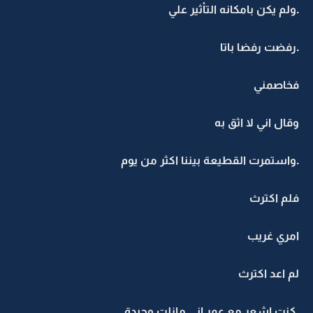
.ولم يكن بامكانه التأثير علي
.رفضت رفضا باتا
فخاصمني
وقال اني لا اثق به
.واستمرت القطيعة بيننا اكثر من يوم
فلم اكترث
امري غريب
لم اعد اكترث
.كنت اشعر مع عمر اني مازلت وحيدة