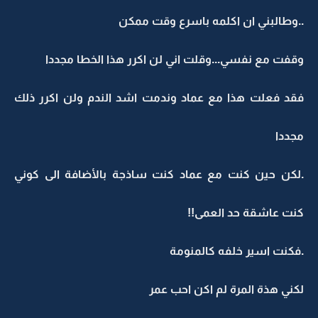
..وطالبني ان اكلمه باسرع وقت ممكن
وقفت مع نفسي...وقلت اني لن اكرر هذا الخطا مجددا
فقد فعلت هذا مع عماد وندمت اشد الندم ولن اكرر ذلك
مجددا
.لكن حين كنت مع عماد كنت ساذجة بالأضافة الى كوني
كنت عاشقة حد العمى!!
.فكنت اسير خلفه كالمنومة
لكني هذة المرة لم اكن احب عمر