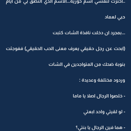
..اخترت لنفسي اسم حورية...الأسم الذي التصق بي من ايام
حبي لعماد
...بمجرد ان دخلت نافذة الشات كتبت
(ابحث عن رجل حقيقي يعرف معنى الحب الحقيقي) ففوجئت
بنوبة ضحك من المتواجدين في الشات
وردود مختلفة وعديدة :
- خلصوا الرجال اصلا يا ماما
- لو لقيتي واحد ابعتي
- هما فين الرجال يا بنتي؟