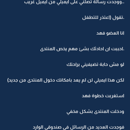
..ووجدت رسالة تصلني على ايميلي من ايميل غريب
.تقول (اعتذر للتطفل
انا العضو فهد
.احببت ان احادثك بشئ مهم يخص المنتدى
لو مش حابة تضيفيني براحتك
لكن هذا ايميلي لن لم يعد بامكانك دخول المنتدى من جديد)
استغربت خطوة فهد
ودخلت المنتدى بشكل مخفي
فوجدت العديد من الرسائل في صندوقي الوارد