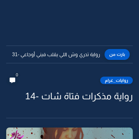
بارت من
رواية تدري وش اللي يقلب فيني أوجاعي -30
0
روايات_غرام
رواية مذكرات فتاة شات -14