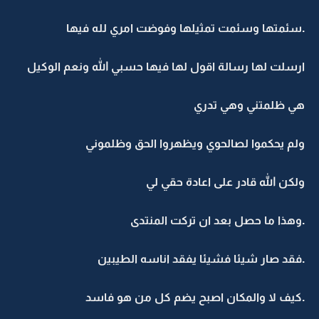
.سئمتها وسئمت تمثيلها وفوضت امري لله فيها
ارسلت لها رسالة اقول لها فيها حسبي الله ونعم الوكيل
هي ظلمتني وهي تدري
ولم يحكموا لصالحوي ويظهروا الحق وظلموني
ولكن الله قادر على اعادة حقي لي
.وهذا ما حصل بعد ان تركت المنتدى
.فقد صار شيئا فشيئا يفقد اناسه الطيبين
.كيف لا والمكان اصبح يضم كل من هو فاسد