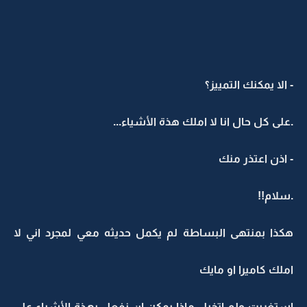
- الا يمكنك التمييز؟
.على كل حال انا لا املك هذة الأشياء...
- اذن اعتذر منك
.سلام!!
هكذا بمنتهى البساطة لم يكمل حديثه معي لمجرد اني لا
املك كاميرا او مايك
استغربت ولم اتخيل ماذا يمكن ان نفعل بهذة الأشياء على