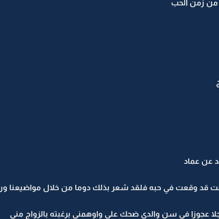
ة من زمن الحب
حد عن عماد
ن كنت قد وقعت في حبه فلقد شعر بذلك دوما من خلال مواضيعنا ورد
رجلا عجوزا في سن والدي ضحك علي واوهمني برغبته بالزواج مني