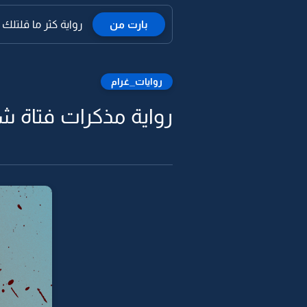
بارت من
رواية كثر ما قلتلك ا
روايات_غرام
رواية مذكرات فتاة شات