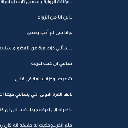
. مؤلفة الرواية ياسمين ثابت او امرأ
..اين انا من الزواج
.وانا حتى لم اُحب بصدق
...سألني ذات مرة عن العضو ماستنيج
سالني ان كنت اعرفه
شعرت بوخزة سامة في قلبي
.انها المرة الاولى التي يسالني فيها ا
..اخبرته اني اعرفه جيدا...فسالني ا
فلم انكر...وحكيت له حقيقه انه كان 