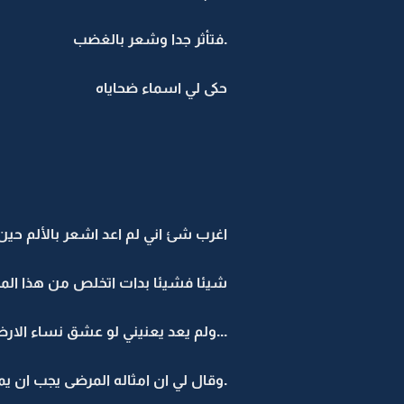
.فتأثر جدا وشعر بالغضب
حكى لي اسماء ضحاياه
اغرب شئ اني لم اعد اشعر بالألم حي
شيئا فشيئا بدات اتخلص من هذا المخ
...ولم يعد يعنيني لو عشق نساء ال
.وقال لي ان امثاله المرضى يجب ان يم