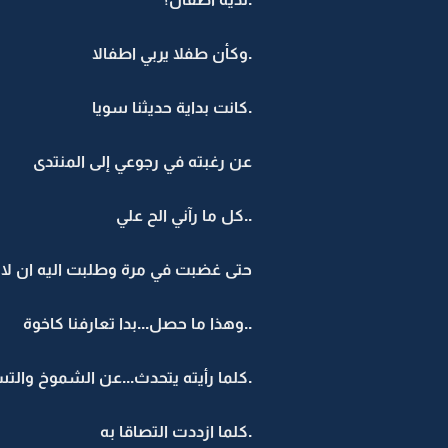
.وكأن طفلا يربي اطفالا
.كانت بداية حديثنا سويا
عن رغبته في رجوعي إلى المنتدى
..كل ما رآني الح علي
حتى غضبت في مرة وطلبت اليه ان لا 
..وهذا ما حصل...بدا تعارفنا كاخوة
.كلما رأيته يتحدث...عن الشموخ والت
.كلما ازددت التصاقا به