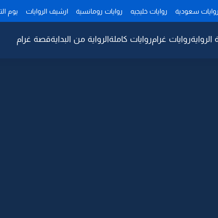
وايات سعودية
روايات خليجيه
روايات رومانسية
ارشيف الروايات
يوم ال
 الرواية
روايات غرام
روايات كاملة
الرواية من البداية
قصة غرام