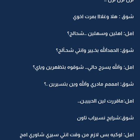
شوق : هلا وغلااا بمرت اخوي
امل: اهلين وسهلين ..شحالج؟
شوق: الحمدالله بخـيير وانتي شحـآلج؟
امل: والله يسرج حالي.. شوقوه بتظهرين وياي؟
شوق: امممم مادري والله وين بتسيرين .؟
امل:ماقررت لين الحيييـن..
شوق:شرايج نسيراب تاون
امل: اوكيه بس لازم من وقت انتي سيري شاوري امج