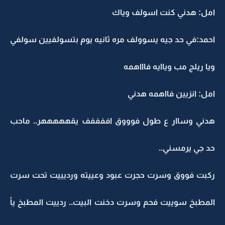
امل: هدني كنت اسولف وياك
احمد:في حد جيه يسوولف مره ثانيه يوم بتسولفيين سولفي
ويا ريلج مب وياايه فاااهمه
امل: انزيين فااهمه هدني
هدني وساار ع طول فوووق اففففف يقهههههر.. ماحب
حد جي يرمسني..
ركبت فووق وسرت حجرت عبود وعييته ورديييت تحت سرت
المطبخ سوييت فحم وسرت دخنت البيت.. ردييت المطبخ يأ