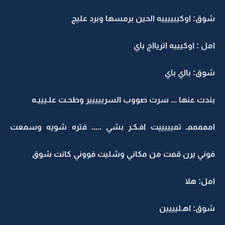
شوق: اوكييييييه الحين برمسها وبرد عليج
امل : اوكيييه اتريااج باي
شوق: بااي باي
بندت عنها ... سرت صووب السرييييير وطحـت علـيييـه
امممممـ تميييييت افـكـر بشي ..... فتره شويه وسمعت
فوني يرن قمت من مكاني وشليت فووني كانت شوق
امل: هلا
شوق: اهـليييين