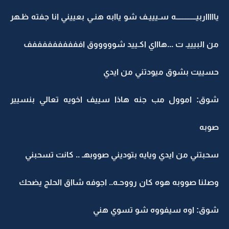
ياااااربيـــــــــــــه سـيييـف شو ياابه هنـي بعييني انا جفته ظـهر
من البيييـ ت ...هاااي اكـييد شوووووق اففففففففففف
حسييت بشوق ميودتني من ايدي
شوق: اموول مب جنه هاذا سييف اخويه تعالي بنسيير
صوبه
سحبتني من ايدي ويايه بتوديني صووبهـ .. كانت تسحبني
وصلنا صووبه هوه كان رووحـه.. اجوفه شااق الحلج يضحك
شوق: اوه سيفووه شو تسوي هني