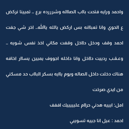
واحمد ورايه فتحت بااب الصااله وشرررده برع .. تميينا نركض
ع الحوي وانا تعباانه بس اركض يالله ياالله.. اخر شي جفت
احمد وقف ودخل دااخل وقفت مكاني اخذ نفس شويه ..
وعـقـب ردييت دااخل وانا داخله اجووف يميين يساار اخافه
هناك دخلت داخل الصاله ويوم ياايه بسكر البااب حد مسكني
من ايدي صرخت
امل: ايييه هدني حراام عليييييك اففف
احمد : عيل انا جييه تسويبي