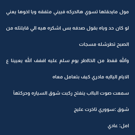
مول مايحقلها تسوي هالحركه فييني متفقه ويا اخوها يعني
لو كان حد وياه بقول صدفه بس اشكره هيه الي قايلتله من
الصبح تطرشله مسجات
والله قفط من الخااطر يوم سلم عليه اففف الله يعيينا ع
الايام الياايه مادري كيف بتعامل معاه
سمعت صوت البااب ينفتح ركبت شوق السياره وحركتهآ
شوق :سووري تاخرت عليج
امل: عادي