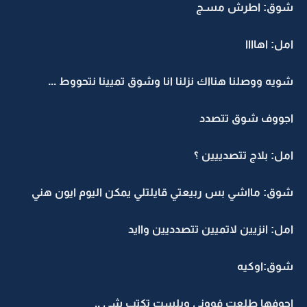
شوق: اطرش مسـج
امل: اهاااا
شويه ووصلنا هنااك نزلنا انا وشوق تميينا نتحووط ...
اجووف شوق تتصدد
امل: بلاج تتصدييين ؟
شوق: مااشي بس ربيعتي قايلتلي يمكن اليوم ايون هني
امل: انزيين لاتميين تتصدديين واايد
شوق:اوكيه
اجوفها طلعت فووني ويلست تكتب شي ..