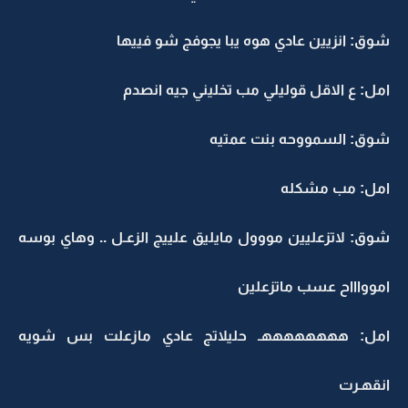
شوق: انزيين عادي هوه يبا يجوفج شو فييها
امل: ع الاقل قوليلي مب تخليني جيه انصدم
شوق: السمووحه بنت عمتيه
امل: مب مشكله
شوق: لاتزعليين مووول مايليق علييج الزعـل .. وهاي بوسه
اموواااح عسب ماتزعلين
امل: ههههههههـ حليلاتج عادي مازعلت بس شويه
انقهـرت