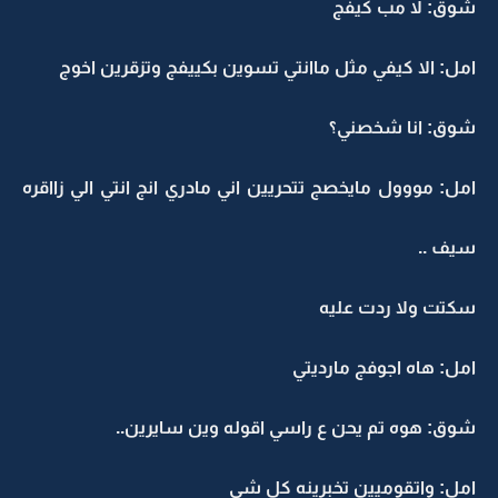
شوق: لا مب كيفج
امل: الا كيفي مثل ماانتي تسوين بكييفج وتزقرين اخوج
شوق: انا شخصني؟
امل: مووول مايخصج تتحريين اني مادري انج انتي الي زااقره
سيف ..
سكتت ولا ردت عليه
امل: هاه اجوفج مارديتي
شوق: هوه تم يحن ع راسي اقوله وين سايرين..
امل: واتقوميين تخبرينه كل شي