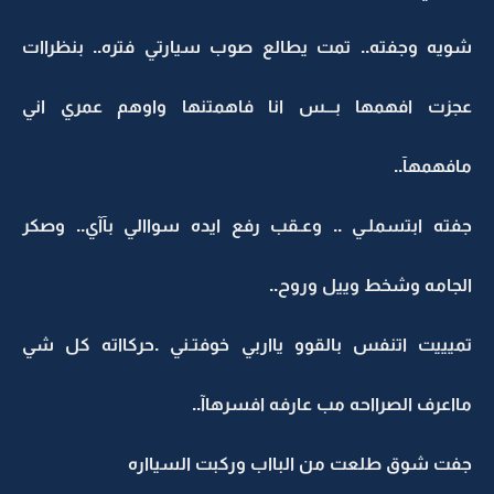
شويه وجفته.. تمت يطالع صوب سيارتي فتره.. بنظراات
عجزت افهمها بـــس انا فاهمتنها واوهم عمري اني
مافهمهآ..
جفته ابتسملـي .. وعـقب رفع ايده سواالي بآآي.. وصكر
الجامه وشخط وييل وروح..
تميييت اتنفس بالقوو يااربي خوفتـني .حركااته كل شي
مااعرف الصرااحه مب عارفه افسرهاآ..
جفت شوق طلعت من البااب وركبت السيااره