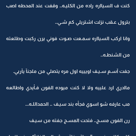
كنت ف السيااره راده من الكليـه.. وقفت عند المحطه اصب
بترول عـقب نزلت اشتريلي كم شـي..
وانا اركب السيااره سمـعت صـوت فوني يرن ركبت وطلعته
من الشنطـه..
جفت آسـم سـيـف اويييه اول مره يتصلي من ملجنآ يآربي.
ماادري ارد علييه ولا لا كنت ميوده الفون فـأيدي واطالعه
مب عارفه شو اسوي فجأه بند سيـف .. الحمداللـه...
رن الفون مسـج.. فتحت المسـج جفته من سيـف