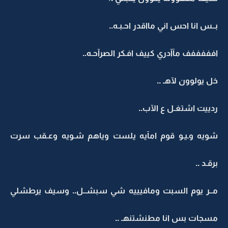
بــس انا احس اني مااقدر احـبـه..
افففففف مآآدري كييف افـكر الصرآحـه..
خل يولوون لآهـ ..
ردييت اشتغـل ع الآب..
شويه وـيـو قوم امآيه يلست وياهم شـويه وعـقب سرت
برقـد ..
مــر يوم السبت ومافيييه شي سبشــل.. وسيف يرطشلي
مسجات بس انا مطنشتنهـ ..