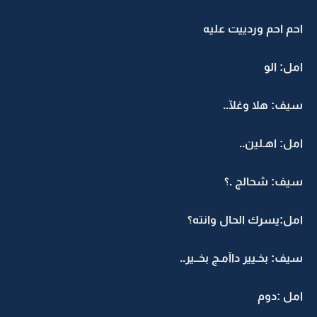
احم احم وردييت عليه
امل: الو
سيف: هلا وغلآ..
امل: اهـلين..
سيف: شحالج .؟
امل:يسرك الحال وانته؟
سيف: بخـيير داآمـج بخــير..
امل :دوم