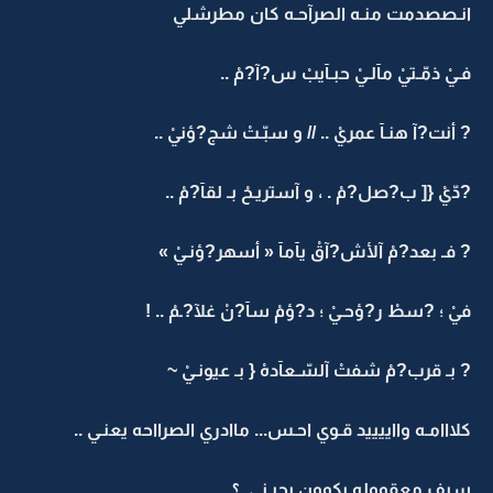
انـصصدمت منـه الصرآحـه كان مطرشلي
فـيْ ذمّـتيْ مآلـيْ حبـآيبْ س?آ?مْ ..
? أنت?آ هنـآ عمريْ .. // و سبّـتْ شج?ؤنيْ ..
?دّيْ {[ ب?صل?مْ . ، و آستريـحْ بـ لقآ?مْ ..
? فـ بعد?مْ آلأش?آقْ يآمآ « أسهر?ؤنـيْ »
فيْ ؛ ?سطْ ر?ؤحـيْ ؛ د?ؤمْ سآ?نْ غلآ?ـمْ .. !
? بـ قرب?مْ شفتْ آلسّـعآدهْ { بـ عيونـيْ ~
كلااامـه وااييييد قـوي احـس... ماادري الصرااحه يعنـي ..
سيف معقووله يكوون يحبـني .؟