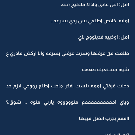
امل: انتي عادي ولا لا ماعليج منه.
امايه: خلاص اطلعي بس ردي بسرعه..
امل: اوكييه فديتووج باي
طلعت من غرفتها وسرت غرفتي بسرعه وانا اركض مادري ع
شوه مستعيله هههه
دخلت غرفتي اممم يلست افكر ماحب اطلع رووحي لازم حد
وياي اممممممممممم منوووووه ياربي منوه .. شوق.؟
ااممم بجرب اتصل فييـهآ
ترن ترن ترن ..