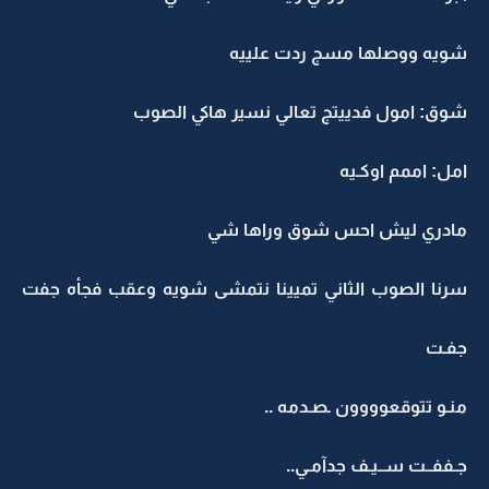
شويه ووصلها مسج ردت علييه
شوق: امول فدييتج تعالي نسير هاكي الصوب
امل: اممم اوكـيه
مادري ليش احس شوق وراها شي
سرنا الصوب الثاني تميينا نتمشى شويه وعقب فجأه جفت
جفـت
منـو تتوقعوووون ـصـدمه ..
جـففــت ســيـف جدآمـي..