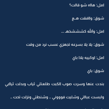
امل: هااه شو قالت؟
شوق: واافقت هــع
امل: والله كشششخهـ ...
شوق: يلا يلا بسرعه تجهزي عسب نرد من وقت
امل: اوكييه يلاا باي
شوق: باي
بندت عنها وسرت صوب الكبت طلعتلي ثياب وبدلت ثياابي
ولبست عبااتي وشليت فوووني .. وشنطتي ونزلت تحت ..