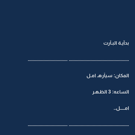
بدآيـة البـآرت
.................................................. .................................
المكان: سيآرهـ امـل
الساعه: 3 الظـهـر
امـــــل..
.................................................. .................................