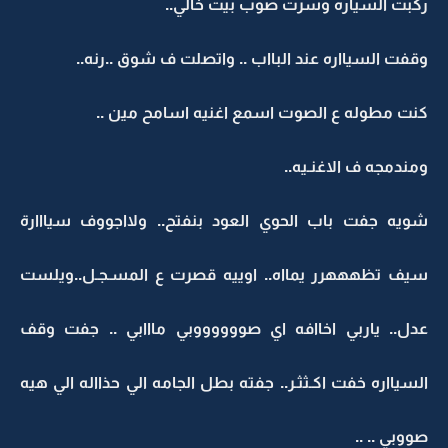
ركبت السياره وسرت صوب بيت خالي..
وقفت السيااره عند البااب .. واتصلت ف شوق ..رنه..
كنت مطوله ع الصوت اسمع اغنيه اسامح مين ..
ومندمجه ف الاغنـيه..
شويه جفت باب الحوي العود بنفتح.. ولااجووف سيااارة
سيف تظهههرر يمااه.. اوييه قصرت ع المسـجـل..ويلست
عدل.. ياربي اخاافه اي صووووووبي مااابي .. جفت وقف
السيااره خفت اكـثثـر.. جفته بطل الجامه الي حذااله الي هيه
صووبي .. ..