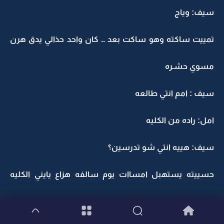
سيف: وياج
تمييت ساكته وهو ساكت بعد .. كان واحد حذالي يدق هرن
مسوي حشـره
سيف : امم انتي طالعه
امل: راده من الكليه
سيف: هييه انتي شو تدرسين؟
حسييته يستهبل امساات يوم سالفه هزاع يايني الكليه
وكليتنا كليه طب بـس.