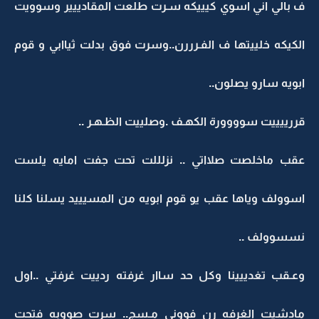
ف بالي اني اسوي كيييكه سـرت طلعت المقادييير وسوويت
الكيكه خلييتها ف الفـرررن..وسرت فوق بدلت ثياابي و قوم
ابويه سارو يصلون..
قررييييت سوووورة الكهـف .وصلييت الظـهـر ..
عقب ماخلصت صلااتي .. نزلللت تحت جفت امايه يلست
اسوولف وياها عقب يو قوم ابويه من المسيييد يسلنا كلنا
نسسوولف ..
وعـقب تغدييينا وكل حد ساار غرفته ردييت غرفتي ..اول
مادشيت الغرفه رن فووني مـسج.. سرت صووبه فتحت