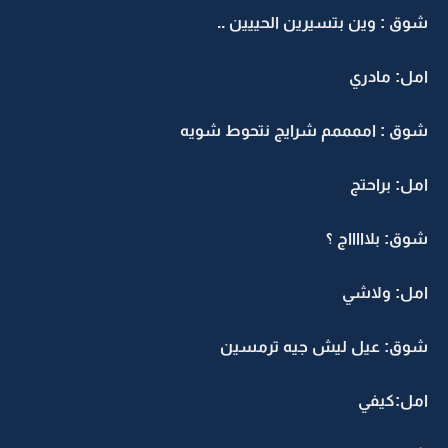
شوق : وين بتسيرين الحييين ..
امل: مادري
شوق : اممممم شرايج نتحوط شويه
امل: براحتج
شوق: بلاااااج ؟
امل: ولاشي
شوق: عيل ليش جيه ترمسين
امل:كيفي