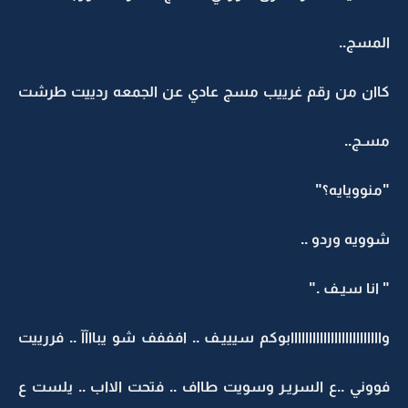
المسج..
كاان من رقم غرييب مسج عادي عن الجمعه ردييت طرشت
مسـج..
"منوويايه؟"
شوويه وردو ..
" انا سيـف ."
وااااااااااااااااااااااااابوكم سيييـف .. افففف شو يبااآآ .. فررييت
فووني ..ع السريـر وسويت طااف .. فتحت الااب .. يلست ع