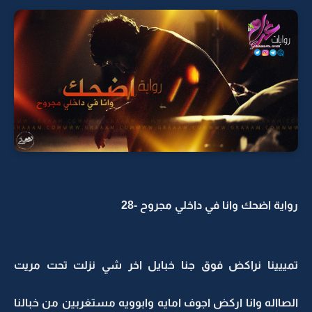
رواية اضحك وانا في داخلي مجروح -28
تمييينا نراكض فوق جنا خبايل اخر شي نزلت تحت مريت
الصااله وانا اركض اجوف امايه وابوويه مستغربين من خبالنا