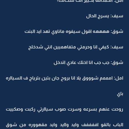
امل: الحمدالله بخـيير انت شحـآلك؟
سيف: يسرج الحال
شوق: ههههه اقول سيفوه ماناوي تهد ايد البنت
سيف: كيفي انا وحرمتي متفاهميين انتي شدخلج
شوق: جب جب انا اختك عادي اتدخل
امل: امممم شوووق يلا انا بروح جان بتين بترياج ف السيااره
باي
روحت عنهم بسرعه وسرت صوب سياارتي ركبت وصكييت
الباب بالقو اففففف وايد واايد وايد مقهووره من شوق