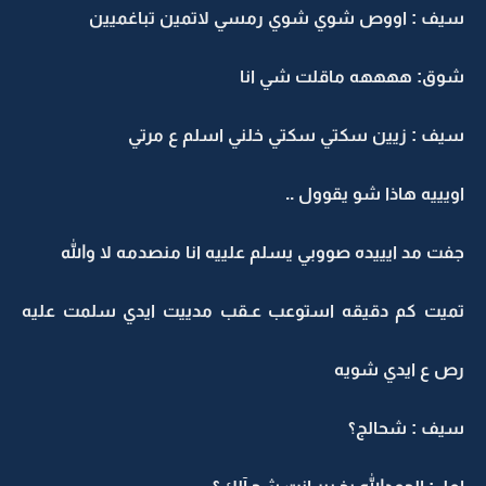
سيف : اووص شوي شوي رمسي لاتمين تباغميين
شوق: ههههه ماقلت شي انا
سيف : زيين سكتي سكتي خلني اسلم ع مرتي
اويييه هاذا شو يقوول ..
جفت مد ايييده صووبي يسلم علييه انا منصدمه لا والله
تميت كم دقيقه استوعب عـقب مدييت ايدي سلمت عليه
رص ع ايدي شويه
سيف : شحالج؟