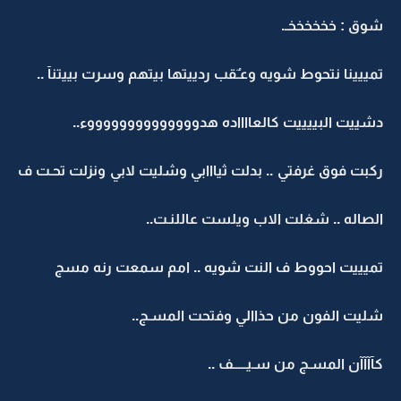
شوق : خخخخخخـ.
تمييينا نتحوط شويه وعـٌقب ردييتها بيتهم وسرت بييتنآ ..
دشييت البييييت كالعااااده هدووووووووووووووء..
ركبت فوق غرفتي .. بدلت ثيااابي وشليت لابي ونزلت تحـت ف
الصاله .. شغلت الاب ويلست عاللنـت..
تميييت احووط ف النت شويه .. امم سمعت رنه مسج
شليت الفون من حذاالي وفتحت المسـج..
كآآآآن المسـج من سـيـــــف ..