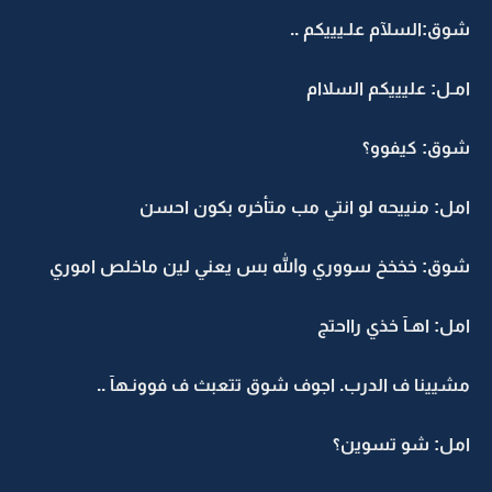
شوق:السلآم علـيييكم ..
امـل: عليييكم السلاام
شوق: كيفوو؟
امل: منييحه لو انتي مب متأخره بكون احسن
شوق: خخخخ سووري والله بس يعني لين ماخلص اموري
امل: اهـآ خذي رااحتج
مشيينا ف الدرب. اجوف شوق تتعبث ف فوونـهآ ..
امل: شو تسوين؟