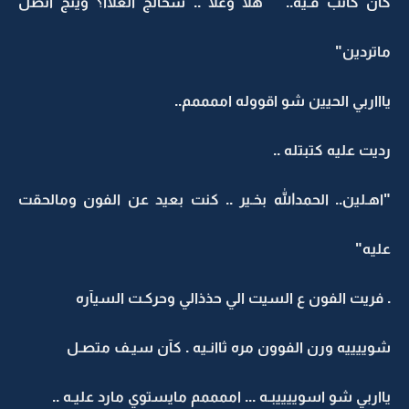
كان كاتب فـيه.. " هلآ وغلآ .. شحالج الغلاآ؟ وينج اتصل
ماتردين"
ياااربي الحيين شو اقووله اممممم..
رديت عليه كتبتله ..
"اهـلين.. الحمدالله بخـير .. كنت بعيد عن الفون ومالحقت
عليه"
. فريت الفون ع السيت الي حذذالي وحركـت السيآره
شوييييه ورن الفوون مره ثاانـيه . كآن سيـف متصـل
يااربي شو اسوييييبـه ... اممممم مايستوي مارد عليـه ..