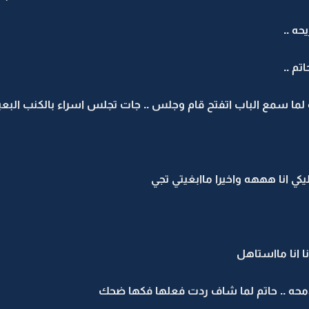
ه ..
م ..
لما سمع الباب اتفتح قام وجلس .. جات تجلس اسراء بالكنب البعيد
كي انا هههه واخيرا ماابغيتي تجي
نا انا مااستاهل
حه .. حاتم لما شاف ردت فعلها فكها ضحك