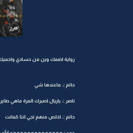
رواية اضمك وين من حسادي واحميك -8
حاتم :. ماعندها شي
ناصر :. ياريال اصبرك المرة ماهي طايرة .
حاتم :. اخلص منهم تجي انتا كمانت
حمد :.ههههههههههههههه الله ي