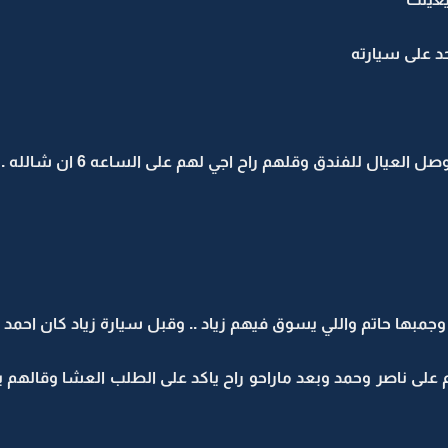
حد على سيارته
ل العيال للفندق وقلهم راح اجي لهم على الساعه 6 ان شالله .
 وجمبها حاتم واللي يسوق فيهم زياد .. وقبل سيارة زياد كان احمد
على ناصر وحمد وبعد ماراحو راح ياكد على الطلب العشا وقالهم ي