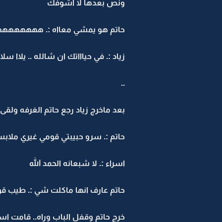
ونص بعدها لا اشوفك
حاتم هو يمشي معااه :. ههههههههه
زياد :. في حياااتك ان شالله .. يلاا سلاا
..
بعد ماخرج زياد رجع حاتم الغرفه ول
حاتم :. سرو حبيبتي قومي غيري ملاب
اسراء :. لا شبعانه الحمد الله
حاتم عارف انها ماكلت شي :. طيب قو
خرج حاتم وقفل الباب وراه.. قامت 