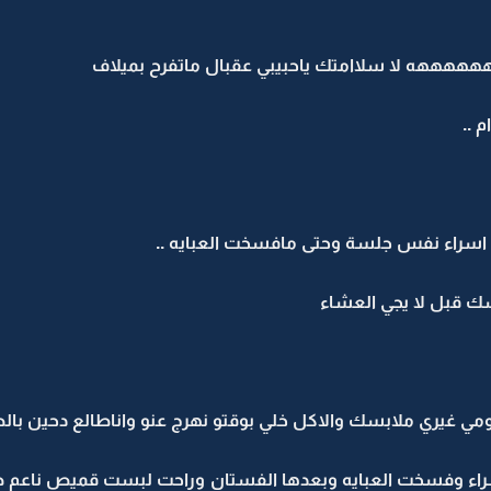
ههههه لا سلاامتك ياحبيبي عقبال ماتفرح بميلاف
م ..
قى اسراء نفس جلسة وحتى مافسخت العبايه ..
سك قبل لا يجي العشاء
مي غيري ملابسك والاكل خلي بوقتو نهرج عنو واناطالع دحين بالص
اسراء وفسخت العبايه وبعدها الفستان وراحت لبست قميص ناعم 