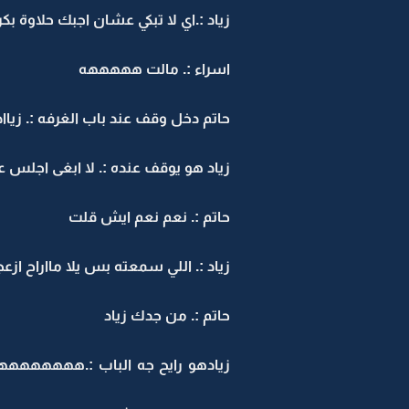
زياد :.اي لا تبكي عشان اجبك حلاو
اسراء :. مالت هههههه
حاتم دخل وقف عند باب الغرفه :. زيااد
زياد هو يوقف عنده :. لا ابغى اجلس ع
حاتم :. نعم نعم ايش قلت
زياد :. اللي سمعته بس يلا مااراح ازعج
حاتم :. من جدك زياد