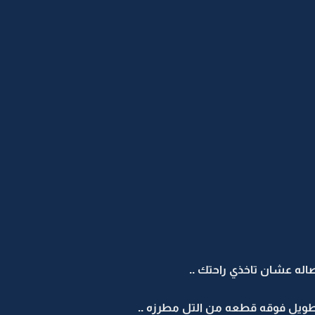
اله عشان تاخذي راحتك ..
طويل فوقه قطعه من التل مطرزه ..