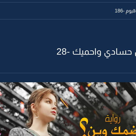
وم -185
حسادي واحميك -28