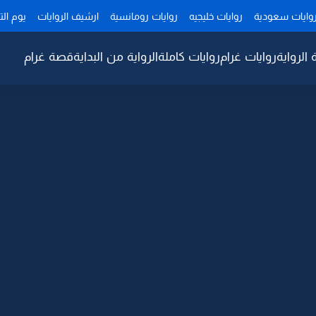
وايات سعودية
روايات خليجيه
روايات رومانسية
ارشيف الروايات
يوم ال
 الرواية
روايات غرام
روايات كاملة
الرواية من البداية
قصة غرام