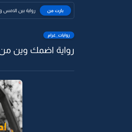
بارت من
رواية بين الامس والي
روايات_غرام
رواية اضمك وين من 