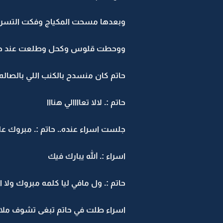
وبعدها مسحت المكياج وفكت التسريح
ووحطت قلوس وكحل وطلعت عند حات
حاتم كان منسدح بالكنب اللي بالصاله 
حاتم :. لالا تعاااالي هنااا
جلست اسراء عنده.. حاتم :. مبروك علي
اسراء :. الله يبارك فيك
حاتم :. ول مافي ليا كلمه مبروك ولا ا
اسراء طلت في حاتم تبغى تشوف ملام