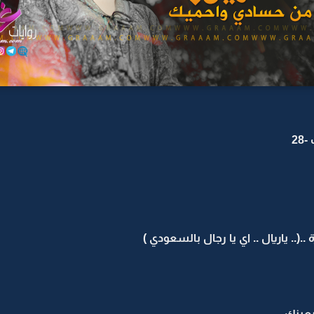
2
.(.. ياريال .. اي يا رجال بالسعودي )
عينك