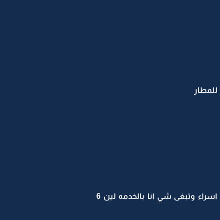
 للمطار
زيادهو رايح جه الباب :.هههههههههههههههههه بس لا تبكي علينا انا رايح دحين وخلي بالك على اسراء وتبغى شي انا بالخدمه لين 6