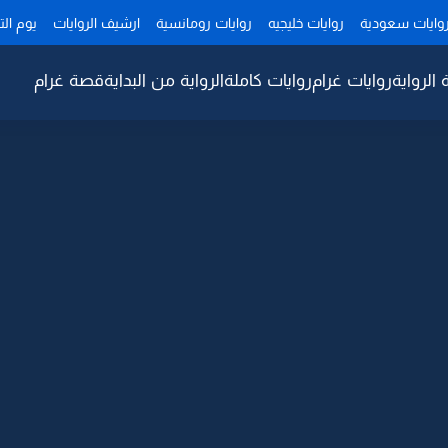
وايات سعودية
روايات خليجيه
روايات رومانسية
ارشيف الروايات
يوم ال
 الرواية
روايات غرام
روايات كاملة
الرواية من البداية
قصة غرام