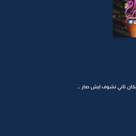
ح مكان ثاني نشوف ايش صار ..