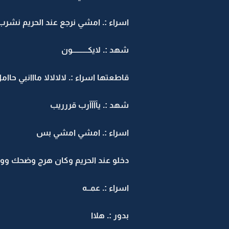
اسراء :. امشي نرجع عند الحريم نش
شهد :. لايكــــــــــون
قاطعتها اسراء :. لالالالا مااانبي حاا
شهد :. يآآآآرب قررريب
اسراء :. امشي امشي بس
دخلو عند الحريم وكان هرج وضحك وونا
اسراء :. عمــه
بدور :. هلاا