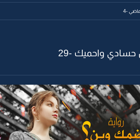
اضي -4
حسادي واحميك -29