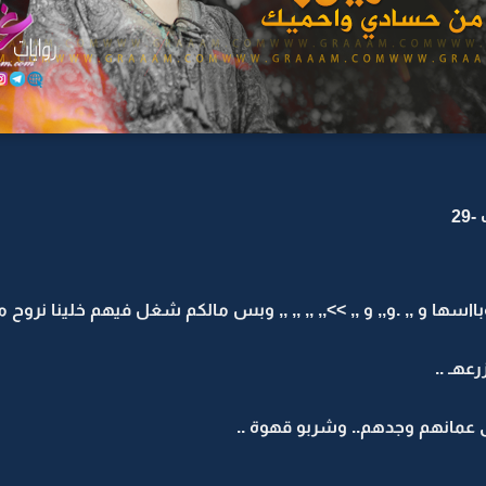
2
 وبااسها و ,, .و,, و ,, >>,, ,, ,, ,, وبس مالكم شغل فيهم خلينا نرو
رعهـ ..
عمانهم وجدهم.. وشربو قهوة ..