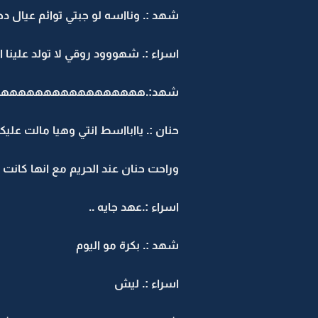
شهد :. ونااسه لو جبتي توائم عيال دحين ترتاحي بدل ما
اسراء :. شهووود روقي لا تولد علينا ا
شهد:.ههههههههههههههههه
حنان :. ياابااسط انتي وهيا مالت علي
وراحت حنان عند الحريم مع انها كانت
اسراء :.عهد جايه ..
شهد :. بكرة مو اليوم
اسراء :. ليش