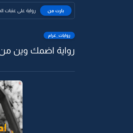
بارت من
رواية على عتبات الم
روايات_غرام
رواية اضمك وين من 