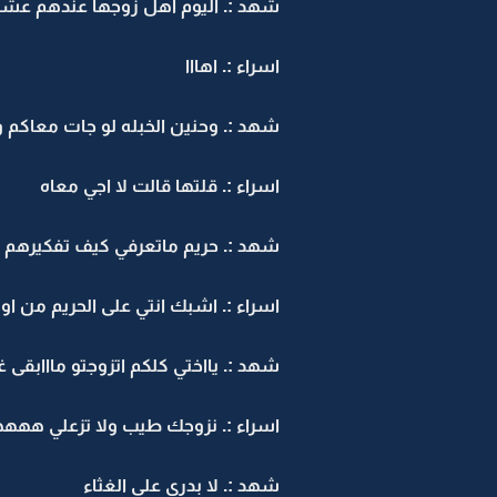
شهد :. اليوم اهل زوجها عندهم عشاء
اسراء :. اهااا
شهد :. وحنين الخبله لو جات معاكم و
اسراء :. قلتها قالت لا اجي معاه
شهد :. حريم ماتعرفي كيف تفكيرهم
اسراء :. اشبك انتي على الحريم من او
شهد :. يااختي كلكم اتزوجتو مااابقى غ
اسراء :. نزوجك طيب ولا تزعلي ه
شهد :. لا بدري على الغثاء