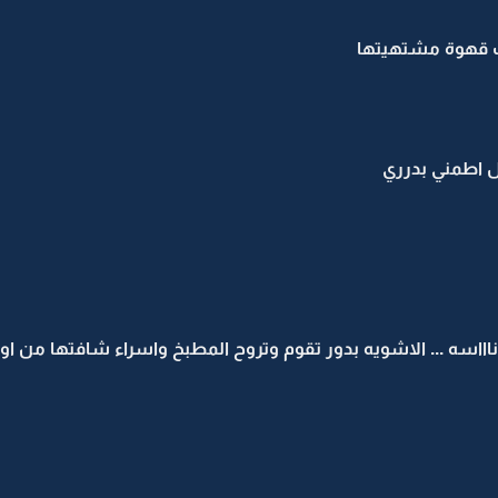
رب قهوة مشتهيتها
مل اطمني بدرري
ااسه ... الاشويه بدور تقوم وتروح المطبخ واسراء شافتها من اول