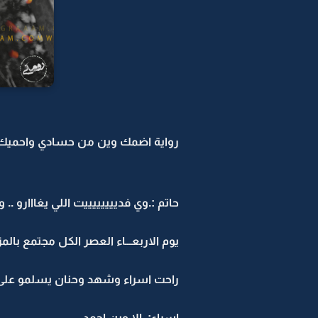
رواية اضمك وين من حسادي واحميك -9
حاتم :.وي فدييييييييت اللي يغااارو ..
يوم الاربعـــاء العصر الكل مجتمع بالمز
راحت اسراء وشهد وحنان يسلمو على 
اسراء:. الا وين احمد