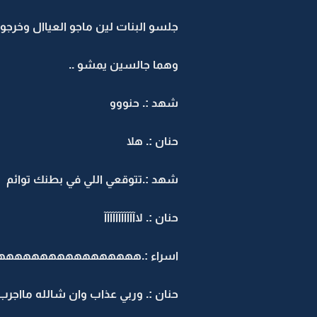
جلسو البنات لين ماجو العياال وخرجو .
وهما جالسين يمشو ..
شهد :. حنووو
حنان :. هلا
شهد :.تتوقعي اللي في بطنك توائم
حنان :. لاآآآآآآآآآآآ
اسراء :.هههههههههههههههه
حنان :. وربي عذاب وان شالله مااجرب 