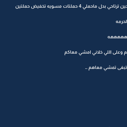
حملي 4 حملتات مسويه تخفيض حملتين
لحرمه
هههههه
كم وعلى اللي خلاني امشي معاكم
 تبغى تمشي معاهم ..