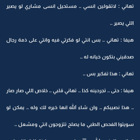
تهاني : لاتقولين انسي .. مستحيل انسى مشاري لو يصير
اللي يصير ..
هيفا : تهاني .. بس انتي لو فكرتي فيه وانتي على ذمة رجال
صدقيني بتكون خيانه له ..
تهاني : هذا تفكير بس ..
هيفا : حتى .. تجرحينه كذا .. تهاني قلبي .. خلاص اللي صار صار
.. هذا نصيبكم .. وان شاء الله انها خيره لك وله .. يمكن لو
سويتوا الفحص الطبي ما يصلح تتزوجون انتي ومشعل ..