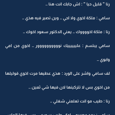
رنا " قليل حيا " : اش جابك انت هنا ..
سامي : ملكة اخوي ولا اجي .. وين تصير فيه هذي ..
رنا : ملكة اخووووك .. يعني الدكتور سعود اخوك ..
سامي يبتسم : علييييييك نوووووووووور .. اخوي من امي
وابوي ..
لف سامي واشر على الورد : هذي عطيها مرت اخوي قوليلها
من اخوي بس لا تتركينها لان فيها شي ثمين ..
رنا : طيب مو انت تعلمني شغلي ..
سامي : بعد عصبيه .. اوكي طيب سوري .. بس فيها الماس