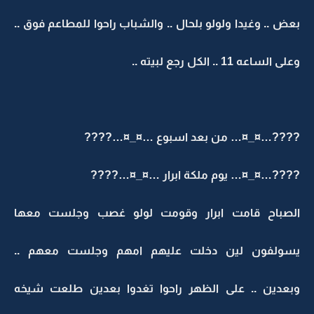
بعض .. وغيدا ولولو بلحال .. والشباب راحوا للمطاعم فوق ..
وعلى الساعه 11 .. الكل رجع لبيته ..
????…¤_¤… من بعد اسبوع …¤_¤…????
????…¤_¤… يوم ملكة ابرار …¤_¤…????
الصباح قامت ابرار وقومت لولو غصب وجلست معها
يسولفون لين دخلت عليهم امهم وجلست معهم ..
وبعدين .. على الظهر راحوا تغدوا بعدين طلعت شيخه