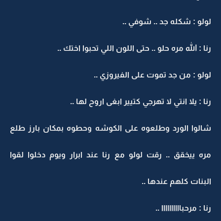
لولو : شكله جد .. شوفي ..
رنا : الله مره حلو .. حتى اللون اللي تحبوا اختك ..
لولو : من جد تموت على الفيروزي ..
رنا : يلا انتي لا تهرجي كتيير ابغى اروح لها ..
شالوا الورد وطلعوه على الكوشه وحطوه بمكان بارز طلع
مره ييخقق .. رقت لولو مع رنا عند ابرار ويوم دخلوا لقوا
البنات كلهم عندها ..
رنا : مرحباااااااااا ..