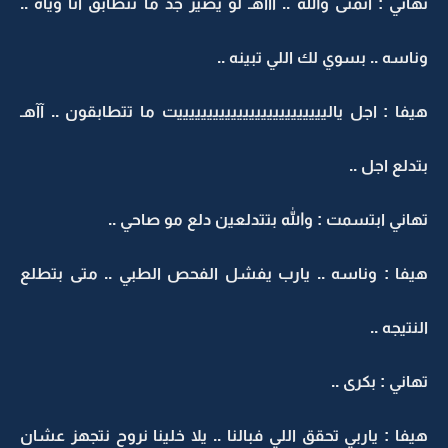
تهاني : اتمنى والله .. آآآهـ لو يصير جد ما نتطابق انا وياه ..
وناسه .. بسوي لك اللي تبينه ..
هيفا : اجل ياليييييييييييييييييييييييييت ما تتطابقون .. آآهـ
بتدلع اجل ..
تهاني ابتسمت : والله بتتدلعين دلع مو صاحي ..
هيفا : وناسه .. يارب يفشل الفحص الطبي .. متى بتطلع
النتيجه ..
تهاني : بكرى ..
هيفا : ياربي تحقق اللي فبالنا .. يلا خلينا نروح نتجهز عشان