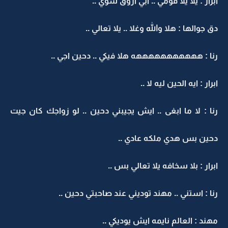
ابرار : يلا يلا قومي .. ابي اروق شوي ..
دق جوالها : هلا والله وغلا .. يلا تعالي ..
رنا : هههههههههههه هلا فيكي .. دحين اجي ..
ابرار : ايه الحين ليه لا ..
رنا : لا ما ابغى .. ايش يجيبني دحين .. لو زواجك كان جيت
دحين بس هدي ملكه عادي ..
ابرار : بلا سخافه يلا تعالي بس ..
رنا : استني .. مهند توديني عند صاحبتي دحين ..
مهند : العالم نايمه ايش يوديكي ..