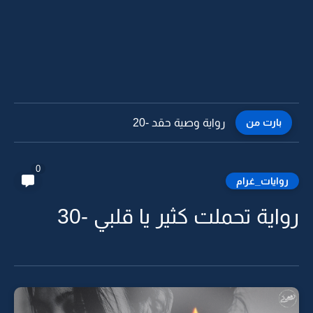
بارت من
رواية وصية حقد -20
0
روايات_غرام
رواية تحملت كثير يا قلبي -30