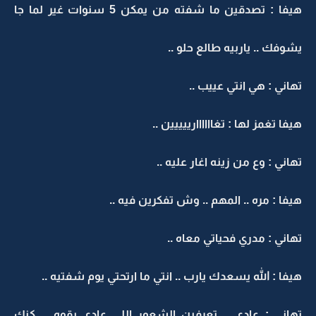
هيفا : تصدقين ما شفته من يمكن 5 سنوات غير لما جا
يشوفك .. ياربيه طالع حلو ..
تهاني : هي انتي عييب ..
هيفا تغمز لها : تغاااااارييييين ..
تهاني : وع من زينه اغار عليه ..
هيفا : مره .. المهم .. وش تفكرين فيه ..
تهاني : مدري فحياتي معاه ..
هيفا : الله يسعدك يارب .. انتي ما ارتحتي يوم شفتيه ..
تهاني : عادي .. تعرفين الشعور اللي عادي بقوه .. كنك