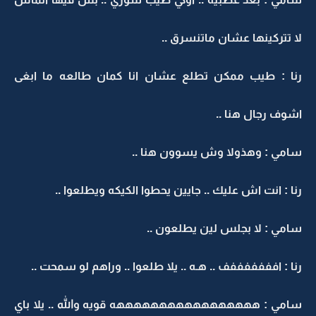
لا تتركينها عشان ماتنسرق ..
رنا : طيب ممكن تطلع عشان انا كمان طالعه ما ابغى
اشوف رجال هنا ..
سامي : وهذولا وش يسوون هنا ..
رنا : انت اش عليك .. جايين يحطوا الكيكه ويطلعوا ..
سامي : لا بجلس لين يطلعون ..
رنا : افففففففف .. هـه .. يلا طلعوا .. وراهم لو سمحت ..
سامي : هههههههههههههههههه قويه والله .. يلا باي