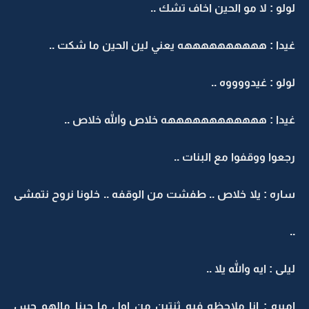
لولو : لا مو الحين اخاف تشك ..
غيدا : ههههههههههه يعني لين الحين ما شكت ..
لولو : غيدووووه ..
غيدا : ههههههههههههه خلاص والله خلاص ..
رجعوا ووقفوا مع البنات ..
ساره : يلا خلاص .. طفشت من الوقفه .. خلونا نروح نتمشى
..
ليلى : ايه والله يلا ..
اميره : انا ملاحظه فيه ثنتين من اول ما جينا مالهم حس