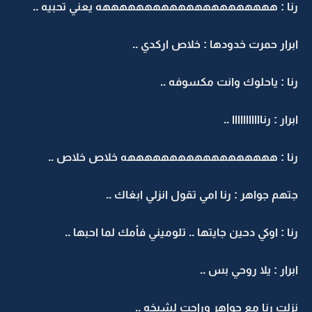
رنا : هههههههههههههههههههههه يعني تحبيه ..
ابرار حمرت خدودها : خلاص اركدي ..
رنا : ياحلوك وانت مكسوفه ..
ابرار : رنااااااااااا ..
رنا : ههههههههههههههههههه خلاص خلاص ..
جتهم جواهر : رنا امي تقول انزلي ابغاك ..
رنا : اوكي دحين جايتها .. تلوميني فأمك لما احبها ..
ابرار : يلا روحي بس ..
نزلت رنا مع جواهر وراحت لشيخه ..