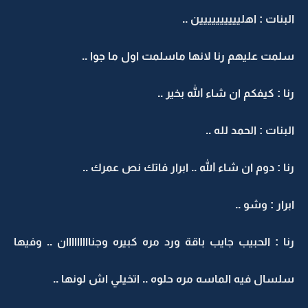
البنات : اهليييييييييين ..
سلمت عليهم رنا لانها ماسلمت اول ما جوا ..
رنا : كيفكم ان شاء الله بخير ..
البنات : الحمد لله ..
رنا : دوم ان شاء الله .. ابرار فاتك نص عمرك ..
ابرار : وشو ..
رنا : الحبيب جايب باقة ورد مره كبيره وجنااااااااان .. وفيها
سلسال فيه الماسه مره حلوه .. اتخيلي اش لونها ..