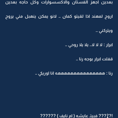
بعدين اجهز الفستان والاكسسوارات وكل حاجه بعدين
اروح لمهند اذا لقيتو كمان .. لانو يمكن ينهبل مني يروح
ويتركني ..
ابرار : لا لا لا.. يلا يلا روحي ..
قفلت ابرار بوجه رنا ..
رنا : هههههههههههههههه انا اوريكي ..
!??ٍ??? فبيتـ عايشه ( ام نايف ) ??????