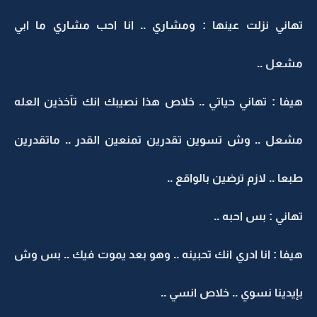
تهاني نزلت عينها : ومشاري .. انا احب مشاري ما ابي
مشعل ..
هيفا : تهاني حياتي .. خلاص هذا نصيبك انك تآخذين العله
مشعل .. وش تسوين تقدرين تمنعين القدر .. ماتقدرين
طبعا .. لازم ترضين بالواقع ..
تهاني : بس احبه ..
هيفا : انا ادري انك تحبينه .. وهو بعد يموت فيك .. بس وش
بإيدينا نسوي .. خلاص انسي ..