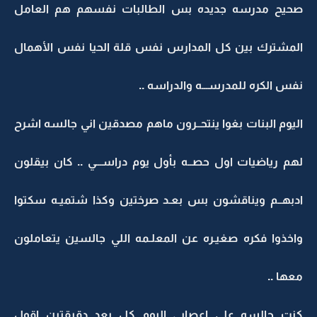
صحيح مدرسه جديده بس الطالبات نفسهم هم العامل
المشترك بين كل المدارس نفس قلة الحيا نفس الأهمال
نفس الكره للمدرســـه والدراسه ..
اليوم البنات بغوا ينتحــرون ماهم مصدقين اني جالسه اشرح
لهم رياضيات اول حصــه بأول يوم دراســـي .. كان بيقلون
ادبهــم ويناقشون بس بعـد صرختين وكذا شتميـه سكتوا
واخذوا فكره صغيـره عن المعلـمه اللي جالسين يتعاملون
معها ..
كنت جالسه على اعصابي اليوم كل بعد دقيقتين اقول