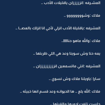
المشـرفه :انزززززلن ياقليلات الأدب ..
ملاك :وشوووووووو ..
المشرفه :ياقليلة الأدب انزلي لأجي انا انزلك بالعصـــا ..
ملاك :والله ماهو حنااااا..
يمه حنا وش سوينا وعد هي اللي ظربتها ..
المشرفه :انتي ماتسمعين انزززززززززلن ..
سارا :ياويلنا ملاك وش نسوي ..
ملاك :الله يلع .. ها الحيوانـه وعد قسم انها خبيثه ..
جلست تلفت ادورها مالقيتها ..