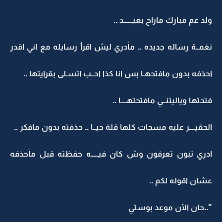
ولد عم مبارك ماراح بعيــــــد ..
نغمــة رساله جديده .. مأدري ليش اقرأ رسايله مع اني اقدر
احذفه بدون مافتحهـا بس انا كذا احــب اتسـلى بقرايتها ..
فتحتها وياليتنــي مافتحتهــــا ..
الحقيــــر عليه مسجات كلها قلة حيــا .. حذفته بدون مافكر ..
ادري تبون تعرفون وش كان فيـــــه حفظته قبل مأحذفه
عشان اقوله لكم ..
"..حان الآن موعد بوستي