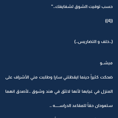
حسب توقيت الشوق لشفايفك.."
((4))
(..خلف و التضاريس..)
ميشــو
ضحكت كثيراً حينما ايقظتني سارا وطلبت مني الأشراف على
المنزل في غيابها لأنها لاتثق في هند وشوق ..لأصدق انهما
ستعودان حقاً للمقاعد الدراســـــه ..