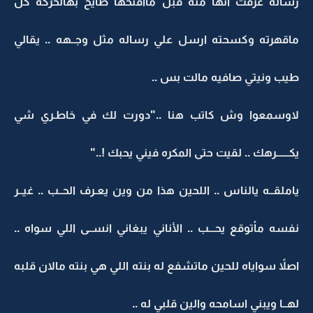
رساله عرفت انها منه قبل ماأفتحها طايح بهالحركه كل
ماقهرته وكسحته ارسل علي رساله مثل وجــهه .. يقالي
طيب ونيتي صافيه مالت بس ..
لاوسمعوا وش كاتب هنا .."دورت لك في خاطـري شي
يكــــــرهك .. لقيت حتى المكره فيني يحبك !.."
ياملقــه يالناس .. اللحين هذا من وين يعـرف الحــب .. غيــر
نفسه مأتوقع يحـــب .. الأناني يبغاني انســى اللي سواه ..
اصلاً سواياه للحين ماتشفع له بنته اللي هي بنته مالان قلبه
لهــا ويبني اسامحه والين قلبي له ..