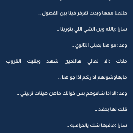
طلعنا معها وبدت تفرفر فينا بين الفصول ..
سارا :يالله وين الشي اللي بتورينا ..
وعد :مو هنا بمبنى الثانوي ..
ملاك :الا تعالي هاللحين شهـد وبقيت القروب
مايهاوشونهم ادارتكم اذا جو هنا ..
وعد :الا اذا شافوهم بس خواتك ماهن هينات تربيتـي ..
قلت لها بحقـد ..
سارا :مافيها شك يالحرامـيه ..