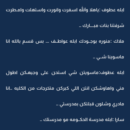
ابله عطوف :ياهلا والله اسفرت وانورت واستهلت وامـطرت
شرفتنا بنات مبــــارك ..
ملاك :منوره بوجــودك ابله عواطــف ... بس قسم بالله انا
ماسوينا شــي ..
ابله عطوف:ماسويتن شي استحن على وجيهـكن اطول
مني واهاوشكن انتن اللي كبركن متخرجات من الكليه ..انا
مادري وشلون قبلتكن بمدرستي ..
سارا :ابله مدرسة الحكــومه مو مدرستك ..