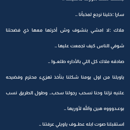
سارا :خلينا نرجع لمخبأنا ..
ملاك :لا امشي بنشوف وش أخرتها معها ذي فضحتنا
شوفي الناس كيف تجمعت عليها ..
صادقه ملاك كل اللي بالأداره طلعــوا ..
ياويلنا من اول يومنا شكلنا بنأخذ تهزيء محترم وفضيحه
علنيه نزلنا وحنا نسحب رجولنا سحب.. وطول الطريق نسب
بوعـدوووه هين والله لأوريها ..
استقبلنا صوت ابله عطــوف ياويلي عرفتنا ..