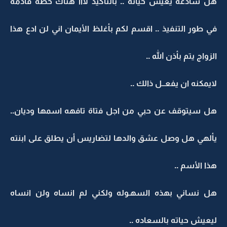
هل سأدعه يعيش حياته .. بالتأكيد لااا هناك خطه قادمه
في طور التنفيذ .. اقسم لكم بأغلظ الأيمان اني لن ادع هذا
الزواج يتم بأذن الله ..
لايمكنه ان يفعــل ذالك ..
هل سيتوقف عن حبي من اجل فتاة تافهه اسمها وديان..
يألهي هل وصل عشق والدها لتضاريس أن يطلق على ابنته
هذا الأسم ..
هل نساني بهذه السهـوله ولكني لم انساه ولن انساه
ليعيش حياته بالسعاده ..