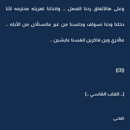
وعلى هالأتفاق رحنا الفصل .. واخذلنا تهزيئه محترمه لأنا
دخلنا وحنا نسولف وجلسنا من غير مانستأذن من الأبله ..
ماأدري وين فاكرين انفسنا عايشين ..
((3))
(.. القلب القاسـي ..)
ضحـى