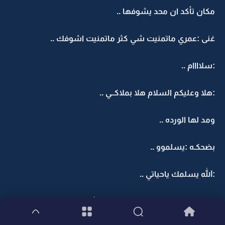
مكان تأكد ان محد يشوفها ..
غنى :عمري ماتمنيت شي كثر ماتمنيت اشوفك ..
:سلاااام ..
:هلا وعليكم السلام هلا بملاكــي ..
ومد لها الورده ..
بضحكـه :يسلموو ..
:الله يسلمك ياحياتي ..
كانت مستحيه ومثل عادتها تحفر الأرض برجلها من التوتر ..