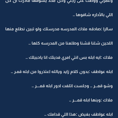
وغمزلي ووطت على رجلي وكن محد يشوفها مادرت ان كل
اللي بالأداره شافوها ..
ساارا :صادقه ملاك المدرسه مدرستك ولو تبين نطلع منها
اللحين شلنا قشنا وطلعنا من المدرسه كلها ..
ملاك :ايه ابله بس انتي امري فديتك انا ياحبيلك ..
ابله عواطف :بدون كلام زايد ويالله اعتذروا من ابله قمـر ..
وشو قمـــر .. وجلست اتلفت ادور ابله قمــــر ..
ملاك :وينها ابله قمــــر ..
ابله عواطف بغيض :هذا اللي قدامك ..