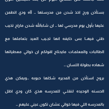
بستأذن ورح اخذ شدن من مدرستها .. آآه ودي اتطمن
عليها بأول يوم مدرسي لها .. ان شاءالله شدن ماراح تخيب
ظني فيهــا بس خايفه انها تجـيب العيد بتعاملها مع
الطالبات والمعلمـات مايحتاج اقولكم ان خواتي معطياتها
شهاده بطولة اللسان ..
بروح استأذن من المديره شكلها حبوبه ..ويمكن هذي
الحسنه الوحيده لنقلــي للمدرسه هذي كان ودي اظل
بالمدرسه اللي فيها خواتي عشان تكون عيني عليهم ..