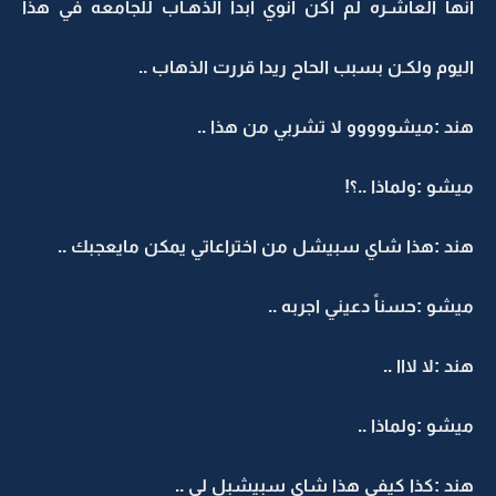
انها العاشـره لم اكن انوي ابداً الذهـاب للجامعه في هذا
اليوم ولكـن بسبب الحاح ريدا قررت الذهاب ..
هند :ميشووووو لا تشربي من هذا ..
ميشو :ولماذا ..؟!
هند :هذا شاي سبيشل من اختراعاتي يمكن مايعجبك ..
ميشو :حسناً دعيني اجربه ..
هند :لا لااا ..
ميشو :ولماذا ..
هند :كذا كيفي هذا شاي سبيشبل لي ..