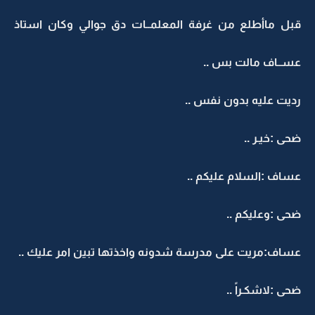
قبل ماأطلع من غرفة المعلمــات دق جوالي وكان استاذ
عســاف مالت بس ..
رديت عليه بدون نفس ..
ضحى :خيـر ..
عساف :السلام عليكم ..
ضحى :وعليكم ..
عساف:مريت على مدرسة شدونه واخذتها تبين امر عليك ..
ضحى :لاشكـراً ..