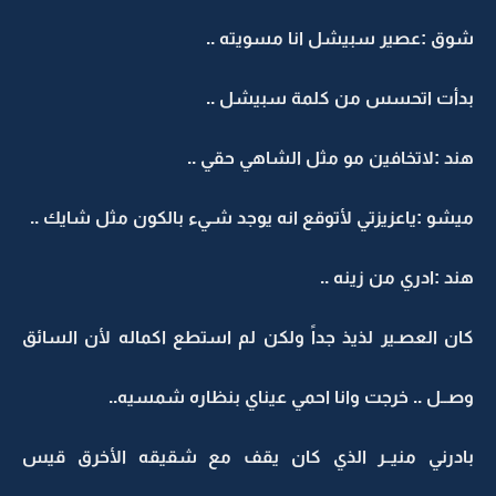
شوق :عصير سبيشل انا مسويته ..
بدأت اتحسس من كلمة سبيشل ..
هند :لاتخافين مو مثل الشاهي حقي ..
ميشو :ياعزيزتي لأتوقع انه يوجد شـيء بالكون مثل شايك ..
هند :ادري من زينه ..
كان العصـير لذيذ جداً ولكن لم استطع اكماله لأن السائق
وصــل .. خرجت وانا احمي عيناي بنظاره شمسيه..
بادرني منيــر الذي كان يقف مع شقيقه الأخرق قيس