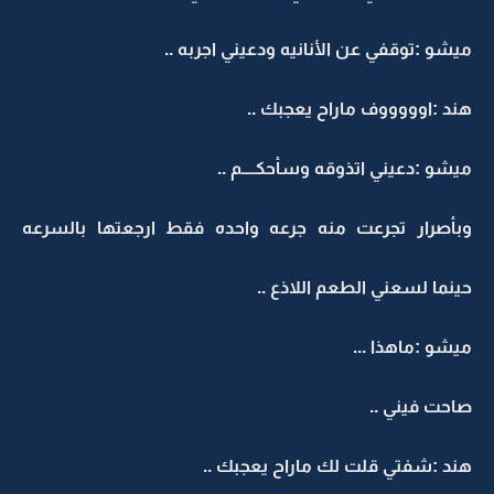
ميشو :توقفي عن الأنانيه ودعيني اجربه ..
هند :اوووووف ماراح يعجبك ..
ميشو :دعيني اتذوقه وسأحكــــم ..
وبأصرار تجرعت منه جرعه واحده فقط ارجعتها بالسرعه
حينما لسعني الطعم اللاذع ..
ميشو :ماهذا ...
صاحت فيني ..
هند :شفتي قلت لك ماراح يعجبك ..