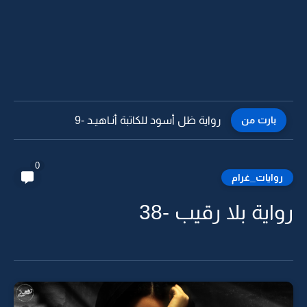
بارت من
رواية ظل أسود للكاتبة أنـاهيـد -8
0
روايات_غرام
رواية بلا رقيب -38