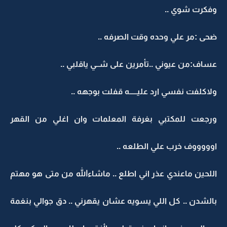
وفكرت شوي ..
ضحى :مر علي وحده وقت الصرفه ..
عساف:من عيوني ..تأمرين على شــي ياقلبي ..
ولاكلفت نفسي ارد عليـــــه قفلت بوجهه ..
ورجعت للمكتبي بغرفة المعلمات وان اغلي من القهر
اوووووف خرب علي الطلعه ..
اللحين ماعندي عذر اني اطلع .. ماشاءالله من متى هو مهتم
بالشدن .. كل اللي يسويه عشان يقهرني .. دق جوالي بنغمة