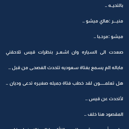
بالتحيــه ..
منيــــر :هااي ميشو ..
ميشو :مرحـبا ..
صعدت الى السياره وان اشعــر بنظرات قيس تلاحقني
ماباله الم يسمع بفتاة سعوديه تتحدث الفصحـى من قبل ..
هل تعلمــــــون لقد خطب فتاة جميله صغيـره تدعى وديان ..
لأتحدث عن قيس ..
المقصود هنا خلف ..