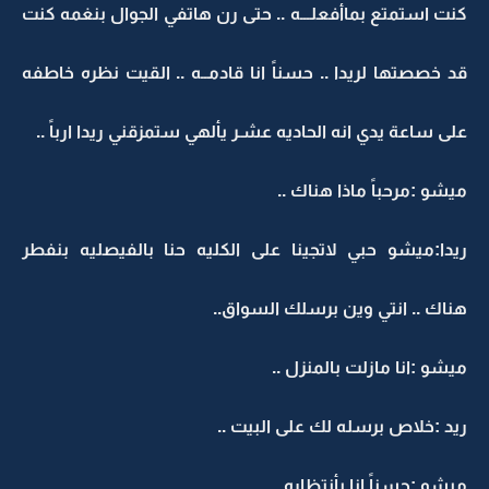
كنت استمتع بماأفعلـــه .. حتى رن هاتفي الجوال بنغمه كنت
قد خصصتها لريدا .. حسناً انا قادمــه .. القيت نظره خاطفه
على ساعة يدي انه الحاديه عشـر يألهي ستمزقني ريدا ارباً ..
ميشو :مرحباً ماذا هناك ..
ريدا:ميشو حبي لاتجينا على الكليه حنا بالفيصليه بنفطر
هناك .. انتي وين برسلك السواق..
ميشو :انا مازلت بالمنزل ..
ريد :خلاص برسله لك على البيت ..
ميشو :حسناً انا بأنتظاره ..