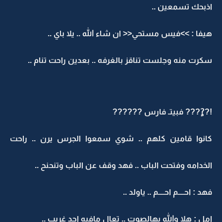
اذبحك تسمعين ..
هيفا : >>فيس مستحي<< ان شاء الله .. يلا باي ..
سكرت منه وجلست تناقز بالغرفه .. بعدين راحت تنام ..
!??ٍ??? فبيتـ فارس ??????
كانوا قامين كلهم .. شوي سمعوا الجرس يرن .. راحت
الخدامه وفتحت الباب .. فهد وقف عن الباب وتنحنح ..
فهد : احــــم احــــم .. ياولد ..
امل : هلا والله بهالصوت .. تعال مافيه احد غريب ..