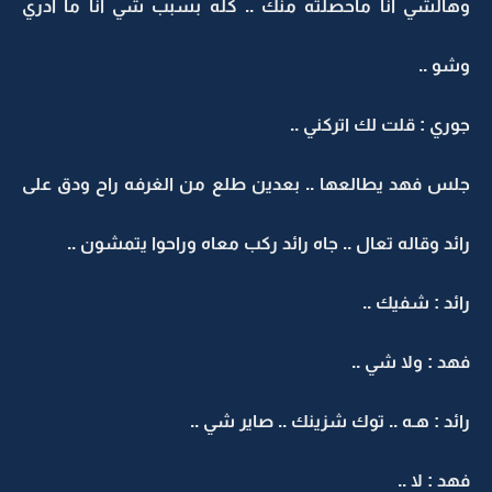
وهالشي انا ماحصلته منك .. كله بسبب شي انا ما ادري
وشو ..
جوري : قلت لك اتركني ..
جلس فهد يطالعها .. بعدين طلع من الغرفه راح ودق على
رائد وقاله تعال .. جاه رائد ركب معاه وراحوا يتمشون ..
رائد : شفيك ..
فهد : ولا شي ..
رائد : هـه .. توك شزينك .. صاير شي ..
فهد : لا ..