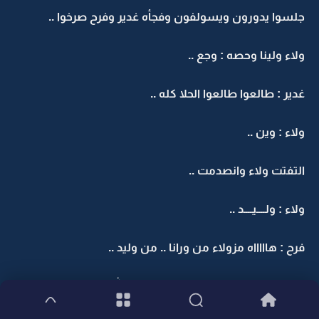
جلسوا يدورون ويسولفون وفجأه غدير وفرح صرخوا ..
ولاء ولينا وحصه : وجع ..
غدير : طالعوا طالعوا الحلا كله ..
ولاء : وين ..
التفتت ولاء وانصدمت ..
ولاء : ولــــيــــد ..
فرح : هاااااه مزولاء من ورانا .. من وليد ..
ولاء : كلي تبن وش مزولاء .. هذا الله يسلمكم .. شفتوا