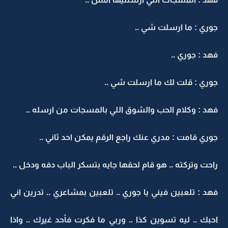
جوري : ما ارسلت شي ..
فهد : جوري ..
جوري : قلت لك ما ارسلت شي ..
فهد : وكلام الحب والشوق اللي بالمسجات من ارسله ..
جوري قامت : مدري عنك راجع الرقم يمكن احد ثاني ..
راحت وتركته .. هو قام لحقها جايه بتسكر الباب دفه ودخل ..
فهد : تلعبين فيني يا جوري .. تلعبين بمشاعري .. تدرين اني
احبك .. ليه تسوين كذا .. وربي ما فكرت فأحد غيرك .. واذا