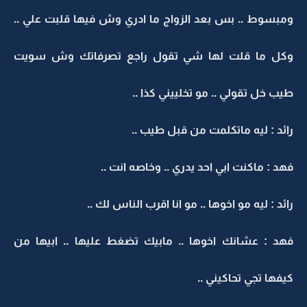
ومبسوط .. بس بعد الزواج ما ادري وش فيها قلبت علي ..
وكل ما قلت لها شي تقول راجع تصرفاتك وش سويت
طيب خل تقولي .. مو تخلييني كذا ..
رائد : ليه ماتكلمت من قبل طيب ..
فهد : ماكنت ابي احد يدري .. وخاصه انت ..
رائد : ليه مو اخوها .. مو انا اقرب الناس لك ..
فهد : عشانك اخوها .. مابيك تضغط عليها .. ابيها من
كيفها تجي تحاكيني ..