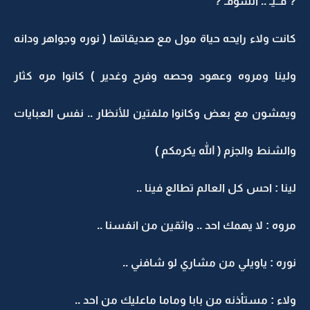
? فــيـ .. السوقـ ?
كانت ولاء رايحه حياة مول مع صديقاتها ( نوره وجواهر ودانه
ولينا ومروه وعهود وحصه وفرح وغدير ) كانوا مره كثار
ويمشون مع بعض وكانوا ملفتين للأنظار .. نفس العبايات
والشنط والجزم ( الله يكرمكم )
لينا : احس كل العالم تطالع فينا ..
مروه : لا يهمك احد .. واثقين من انفسنا ..
نوره : ياويلي من مشاري لو شافني ..
ولاء : مستأذنه من بابا وماما ماعليك من احد ..