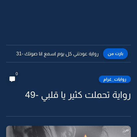
بارت من
رواية عودتني كل يوم اسمع انا صوتك -30
0
روايات_غرام
رواية تحملت كثير يا قلبي -49