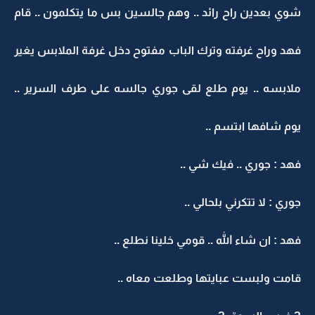
شوي بعدين راح رائد .. وهم جالسين بس ما يتكلمون .. قام
فهد وراح غرفته وترك الباب مفتوح دخل غرفة الملابس يغير
ملابسه .. يوم طلع لقى جوري جالسه على طرف السرير ..
يوم شافها ابتسم ..
فهد : جوري .. فيك شي ..
جوري : لا تتكرني بلحالي ..
فهد : ان شاء الله .. قومي خلينا نطلع ..
قامت ولبست عبايتها وطلعت معاه ..