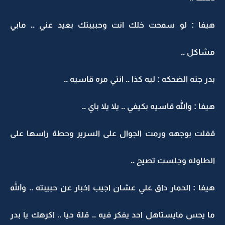
هيفا : لو سمحت خلك انت وحبيبتك بعيد عني .. مابي
مشاكل ..
بدر جته الضحكه : ليه كذا .. انتي مره قاسيه ..
هيفا : والله قاسيه بكيفي .. يلا يلا باي ..
قفلت بوجهه ورمت الجوال على السرير وحطة راسها على
الطاوله وجلست تصيح ..
هيفا : الحمار داق علي عشان اجيب اخبار عن حبيبته .. والله
ما يحس مايستاهل احد يفكر فيه .. قلة حيا .. اكرهك يا بدر