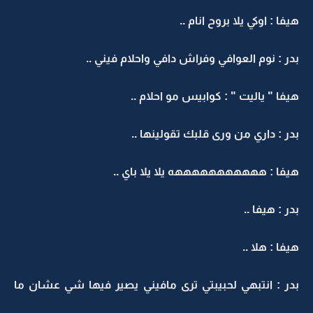
هيفا : اوكي يلا بروح انام ..
بدر : نوم العوافي وفراش دافي واحلام فيني ..
هيفا " ياليت " : كوابيس مو احلام ..
بدر : داري من ورى قلبك تقولينها ..
هيفا : هههههههههههه يلا يلا باي ..
بدر : هيفا ..
هيفا : هلا ..
بدر : انتبهي لحبيبتي ترى مافيني يصير فيها شي عشان ما