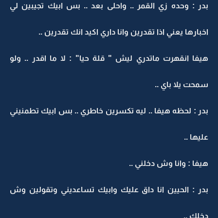
بدر : وحده زي القمر .. واحلى بعد .. بس ابيك تجيبين لي
اخبارها يعني اذا تقدرين وانا داري اكيد انك تقدرين ..
هيفا انقهرت ماتدري ليش " قلة حيا" : لا ما اقدر .. ولو
سمحت يلا باي ..
بدر : لحظه هيفا .. ليه تكسرين خاطري .. بس ابيك تطمنيني
عليها ..
هيفا : وانا وش دخلني ..
بدر : الحيين انا داق عليك وابيك تساعديني وتقولين وش
دخلك ..