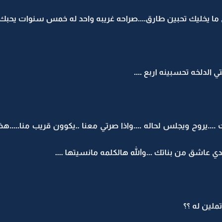
ي ما يخليك تحبين طارق....صراحه غريبه واحد له خمس سنوات يحبك..
ي الدلخه تحسبينه اربع ....
ت ....يروح ويجلس لحاله ....واذا صرتي معنا ..يكوون قريب منا.....
ي عاشق من بناتك ...والله هالكلمه مانسيتها ....
ملين له ؟؟