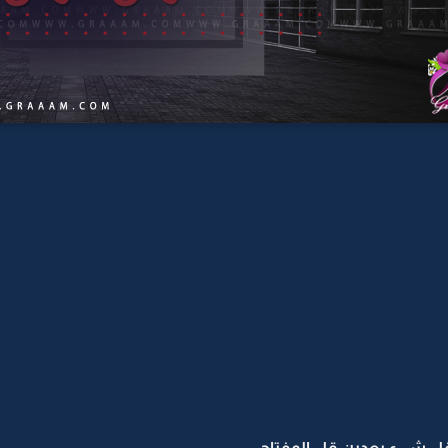
قل شيء بعدين قل المفتاح...