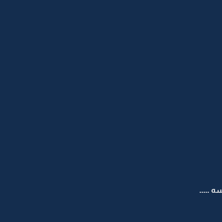
.....