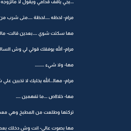
...يجي ياقف قدامي ويقول لا ماتزوجه انا 
مرام- لحظه ....لحظة ....متى شرب م
مها سكتت شوي ....بعدين قالت- مالك
مرام- الله يوفقك قولي لي وش السال
مها- ولا شيء ........
مرام- مهاا...الله يخليك لا تخبين علي 
مها- خلاااص ...ما تفهمين ....
تركتها وطلعت من المطبخ وهي معصبه
مها بصوت عالي- انت وش دخلك بعد است