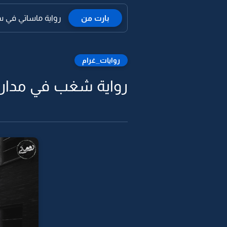
بارت من
رواية ماساتي في س
روايات_غرام
رواية شغب في مدارس