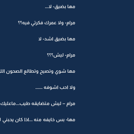
مها بضيق- لا...
مرام- ولا عمرك فكرتي فيه؟؟
مها بضيق اشد- لا
مرام- ليش؟؟؟
مها شوي وتصيح وتطالع الصحون اللي ب
ولا احب اشوفه ......
مرام – ليش متضايقه طيب...ماعليك...م
مها- بس خايفه منه ...اذا كان يحبني ل