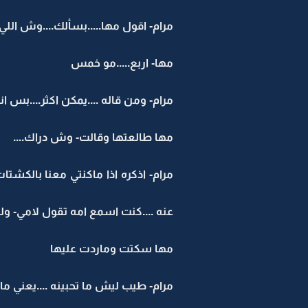
مرام- اقول مها.....بسألك....وش الل
مها- اربع.....مو خمس
مرام- ومن قاله ....يمكن اكثر....بس انت
مها طالعتها وقالت- وش دراك....
مرام- اذكره اذا ماكنتي معنا بالكشتا
عنه ....كنت اسمع امه تقول لامي- ولد
مها سكتت وماردت عليها
مرام- طيب ليش ما تحبينه ....يعني مات