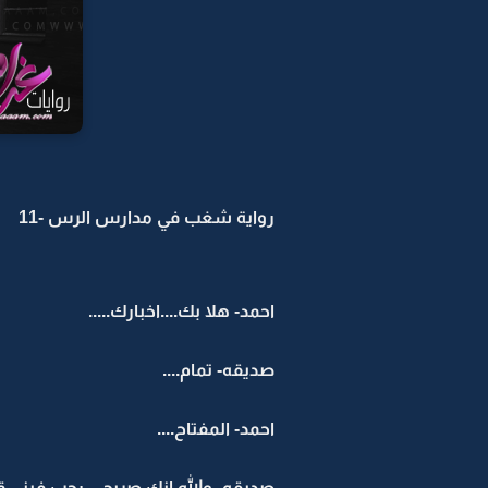
رواية شغب في مدارس الرس -11
احمد- هلا بك....اخبارك.....
صديقه- تمام....
احمد- المفتاح....
صديقه- والله انك صريح ...رحب فيني 