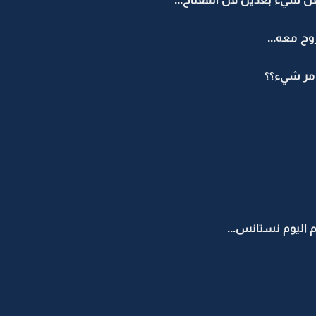
ح معه...
امر شيء؟؟
م اليوم نستانس...