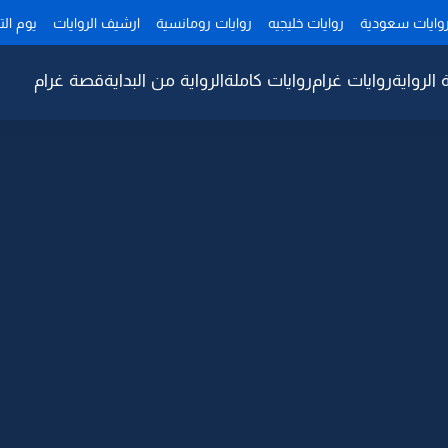
وايات سعودية
روايات خليجيه
روايات رومانسية
ارشيف الروايات
يوم ال
 الرواية
روايات غرام
روايات كاملة
الرواية من البداية
قصة غرام