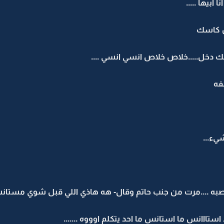
ابيها .....
ن كاسك
 دخل.....خلاص خلاص انسي انسي ....
فه
شيء...
 ....مرت من جنب حاتم وقال- هه هاذي اللي قبل شوي مستانسه 
ااانس ما استانس ما احد يتكلم اوووه .......