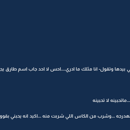
يدها وتقول- انا مثلك ما ادري....احس لا احد جاب اسم طارق يجي
اتحبينه لا تحبينه
هدرجه ...وشرب من الكاس اللي شربت منه ...اكيد انه يحبني بقووة ..