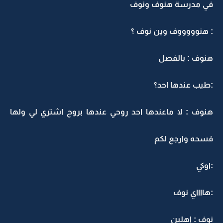
في مدرسة هنوف ونوف
: هنوووووف وين نوف ؟
هنوف : بالفصل
:طيب عندها احد؟
هنوف : لا ماعندها احد روحي عندها بروح اشتري لي ولها
فسحه وارجع لكم
:اوكي
:هااااي نوف
نوف : اهلين