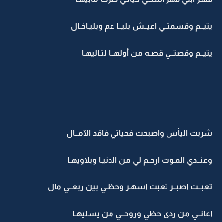
يتيــم وقسمتــي اعيــش بليــا عم وبليـاخـال
يتيــم وقصتــي قصـه من أولهــا لتـاليهـا
شربت اليأس واصبحت فحياتي فاقد الآمــال
وعنــدي المـوت ارحـم لي من الدنيـا وبلاويهـا
تعبــت اصبــر تعبت اسهـر وحظـي بين ربعــي مال
اعانــي من ردى حظي وروحــي من يسليهـا