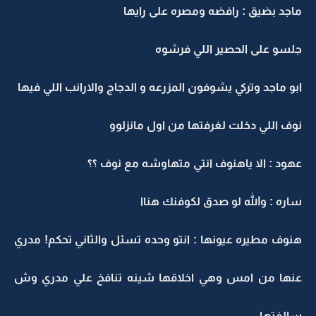
ماجد بضيق : رافضه ومصره على رايها
جلسو على الحصير اللي فرشوه
ابو ماجد وتركي يشوفون المزرعه و الدجاج والارانب اللي فيها
نوف اللي دخلت لغرفتها من اول مانزلوو
عهود : الا ياهنوف انتي متهاوشه مع نوف ؟؟
ساره : والله لو صدق لكوفنك هناا
هنوف مطيره عيونها : انتو وحده تسئل والثاني تحكم! مدري
عنها من امس وهي اخلاقها شينه تنافخ علي مدري وش
سالفتها