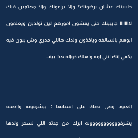
جايبينك عشان يرضونك؟ والا يراعونك والا مهتمين فيك
لاااااااا جايبينك حتى يمشون امورهم لين تولدين ويعلمون
ابوهم بالسالفه وياخذون ولدك هاللي مدري وش يبون فيه
يكفي انك انتي امه واهلك خواله هذا بيفــ
العنود وهي تصك على اسنانها : بيشرفونه وااضحه
يشرفووووووووووونه ابرك من جدته اللي تسحر ولدها