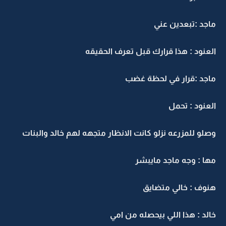
ماجد :تبعدين عني
العنود : هذا قرارك قبل تعرف الحقيقه
ماجد :قرار في لحظة غضب
العنود : تحمل
وصلو للمزرعه نزلو كانت الانظار متجهه لهم خالد والبنات
مها : وجه ماجد مايبشر
هنوف : خالي متضايق
خالد : هذا اللي بيحصله من امي