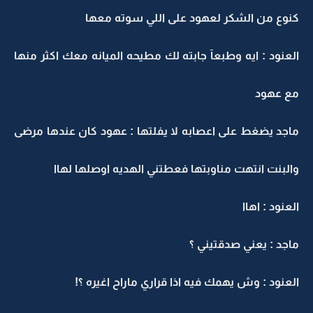
كنوع من الشكر لعهود على اللي سوته معها
العنود : ايه وطبعآ جابته لك مطيحه الميانه معك اكثر منها
مع عهود
ماجد يضغط على اعصابه لا يفلتها : عهود كان عندها مرضى
والبنت انتهت مناوبتها فعطتني الهديه اوصلها لهاا
العنود : اهاا
ماجد : يعني صدقتيني ؟
العنود : وش يهمك فيه اذا قراري ماراح اغيره ؟!