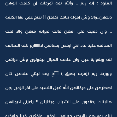
العنود : ايه ريم .. والله يمه تورطت ان كلمت ابوهن
ذبحهن..والا وش اقوله بناتك يكلمن !! بذبح عمي بها الكلمه
.. وان دقيت على امهن قالت غيرانه منهن والا لفت
السالفه علينا عاد انتي ابخص بحماتس لااااااازم تلف السالفه
لف وبقواية عين وان علمت العيال بيقولون وش دراتس
وبورط ريم (زفرت بضيق ) آآآآخ يمه ليتني عندهن كان
اصطرهن على حركاتهن الله تدبل التسبد على اخر الزمن يجن
هالبنات يدقدون على الشباب ويغازلن !! ياعزتي لابوانهن
نزلو روسهم بالارض جعلهن الدقم ..مافكرن فينا مافكرو