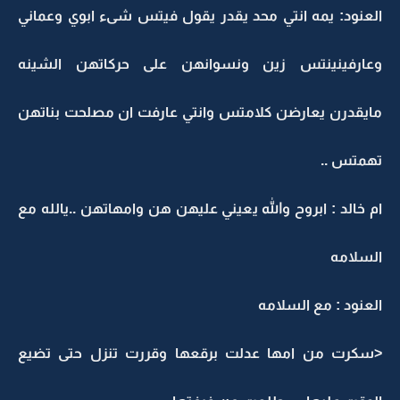
العنود: يمه انتي محد يقدر يقول فيتس شىء ابوي وعماني
وعارفينينتس زين ونسوانهن على حركاتهن الشينه
مايقدرن يعارضن كلامتس وانتي عارفت ان مصلحت بناتهن
تهمتس ..
ام خالد : ابروح والله يعيني عليهن هن وامهاتهن ..يالله مع
السلامه
العنود : مع السلامه
<سكرت من امها عدلت برقعها وقررت تنزل حتى تضيع