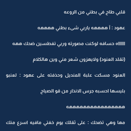
قلبي طاح في بطني من الروعه
عهود : آ ههههه ياربي شىء بطني ههههه
ااااااه حسافه لوكنت مصورته وربي تفطسين ضحك ههه
(تقلد العنود) ولايهزون شعر مني وين هالكلام
العنود مسكت علبة المنديل وحذفته على عهود : لعنبو
بليسها احسبه جرس الانذار من قو الصياح
ههههههههههههههههه
مها وهي تضحك : على ثقلك يوم خفتي مافيه اسرع منك