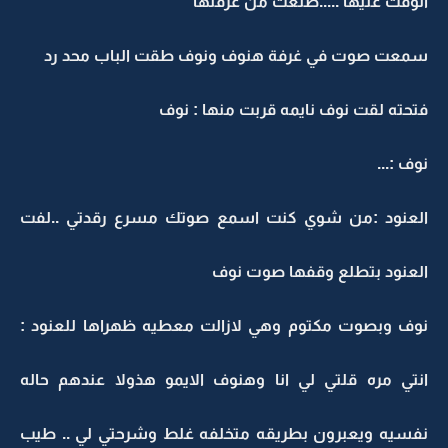
الوقت عليها .....طلعت من غرفتها
سمعت صوت في غرفة هنوف ونوف طقت الباب محد رد
فتحته لقت نوف نايمه قربت منها : نوف
نوف :...
العنود :من شوي كنت اسمع صوتك مسرع رقدتي ..لفت
العنود بتطلع وقفها صوت نوف
نوف وبصوت مكتوم وهي لازالت معطيه ظهراها للعنود :
انتي مره قلتي لي انا وهنوف الايمو هذولا عندهم حاله
نفسيه ويعبرون بطريقه متخلفه غلط وشرحتي لي .. طيب