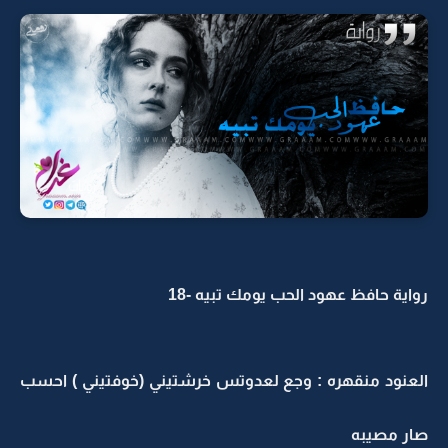
رواية حافظ عهود الحب يومك تبيه -18
العنود منقهره : وجع لعدوتس خرشتيني (خوفتيني ) احسب
صار مصيبه