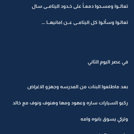
تعالــوا ومسـحوا دمعـاً على خـدود اليتامــى سال
تعالـوا وسألـوا كل اليتامــى عــن امانيهــا ...
في عصر اليوم الثاني
بعد ماطلعوا البنات من المدرسه وجهزو الاغراض
ركبو السيارات ساره وعهود ومها وهنوف ونوف مع خالد
وتركي يسوق بابوه وامه