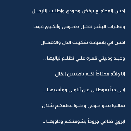
احس المجتمــع يرفض وجـودي واطلــب الترحــال
ونظــرات البشـر تقتــل طمــوحي وأنكــوي فيهـا
احس اني بلاقيمــه شكيــت الذل والاهمــال
وحيــد ودنيتـي قفـره علــي تظلــم لياليهـا ..
انا والله محتـاجاً لكــم ياطيبيـن الفال
ابــي حباً يعوظنــي عـن أيامــي ومأسيهــا ..
تعالــوا بددو خــوفي وخلــوا عطفكــم شلال
ابروي ظـامي جروحاً بشوفتــكـم وداويهــا ..