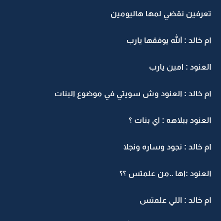
تعرفين نقضي لمها هاليومين
ام خالد : الله يوفقها يارب
العنود : امين يارب
ام خالد : العنود وش سويتي في موضوع البنات
العنود ببلاهه : اي بنات ؟
ام خالد : نجود وساره ونجلا
العنود :اها ..من علمتس ؟؟
ام خالد : اللي علمتس