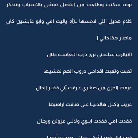
نوف سكتت وطلعت من الفصل تمشي بالاسياب وتتذكر
كلام هديل اللي لامسها ..(آه ياليت امي وابو عايشين كان
ماصار هذا حالي )
الايالرب ساعدني ترى درب التعاسـه طال
تعبت وتعبت اقدامـي دروب الهم تمشيـها
عرفت الحزن من صغـري عـرفت أني فقيـر الحال
غريب وكــل هالدنيــا علي ضاقت اراضيها
فقدت امـي فقدت ابــوي ولالــي عزوتن ورجـال
قهـر ابكي قهر اشكـي حياتـي صرت مأبيهـا