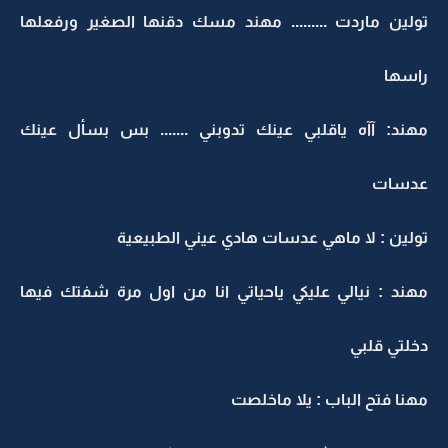
تولين ماردت ......... مهند مسك دقنها الصغير ورفعلها
راسها
مهند: آآه ياقلبي عينك تدوبني ....... بس بسأل عينك
عدسات
تولين : لا ماهي عدسات هادي عيني الطبيعية
مهند : نيالي عليكي ياحياتي انا من اول مرة شفتك فيها
دخلتي قلبي
مهنا فتح الباب : يلا ماخلصت