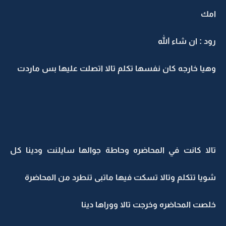
امك
رود : ان شاء الله
وهيا خارجه كان نفسها تكلم تالا اتصلت عليها بس ماردت
تالا كانت في المحاضره وحاطة جوالها سايلنت ودينا كل
شويا تتكلم وتالا تسكت فيها ماتبى تنطرد من المحاضرة
خلصت المحاضره وخرجت تالا ووراها دينا