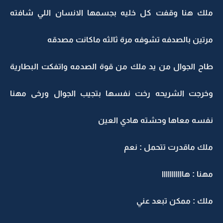
ملك هنا وقفت كل خليه بجسمها الانسان اللي شافته
مرتين بالصدفه تشوفه مرة ثالثه ماكانت مصدقه
طاح الجوال من يد ملك من قوة الصدمه واتفكت البطارية
وخرجت الشريحه رخت نفسها بتجيب الجوال ورخى مهنا
نفسه معاها وحشته هادي العين
ملك ماقدرت تتحمل : نعم
مهنا : هااااااااااا
ملك : ممكن تبعد عني