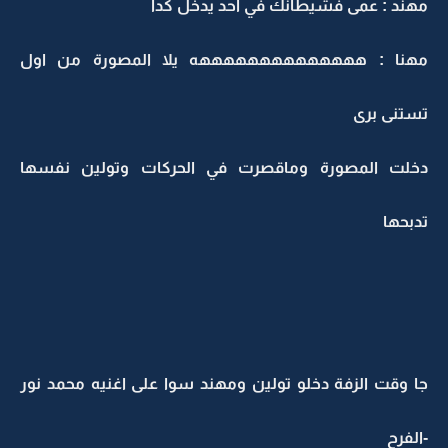
مهند : عمى فشيطانك في احد يدخل كدا
مهنا : ههههههههههههههه يلا المصورة من اول
تستنى برى
دخلت المصورة وماقصرت في الحركات وتولين نفسها
تدبحها
جا وقت الزفة دخلو تولين ومهند سوا على اغنيه محمد نور
-الفرح