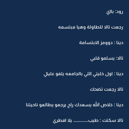
رود: بااي
رجعت تالا للطاولة وهيا مبتسمه
دينا : دوومز الابتسامة
تالا: يسلمو قلبي
دينا : اول خليتي اللي بالجامعه يلفو عليكي
تالا رجعت تضحك
دينا : خلاص الله يسعدك راح يرجعو يطالعو ناحيتنا
تالا سكتت : طيب............. يلا افطري