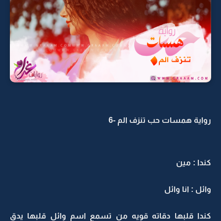
رواية همسات حب تنزف الم -6
كندا : مين
وائل : انا وائل
كندا قلبها دقاته قويه من تسمع اسم وائل قلبها يدق