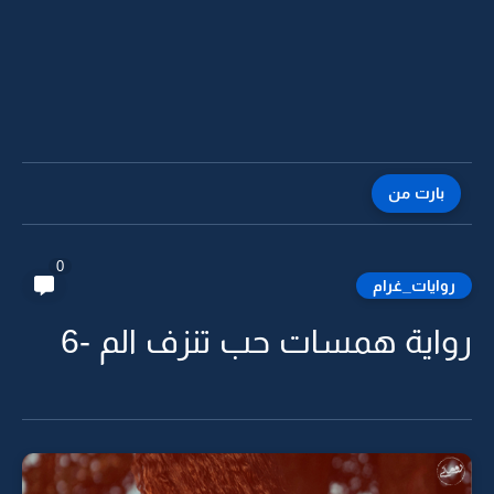
بارت من
0
روايات_غرام
رواية همسات حب تنزف الم -6