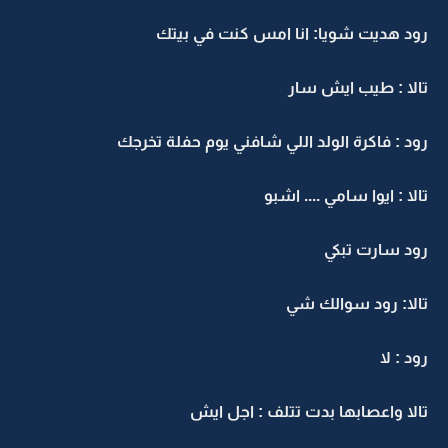
رود هديت شويا: انا امس كنت في بيتك
تالا : طيب ايش سار
رود : فاكرة الولد اللي شافني يوم حفلة تخرجك
تالا : ايوا سامي .... اشبو
رود سارت تبكي
تالا: رود سوالك شي
رود : لا
تالا واعصابها بدت تتلف : اجل ايش