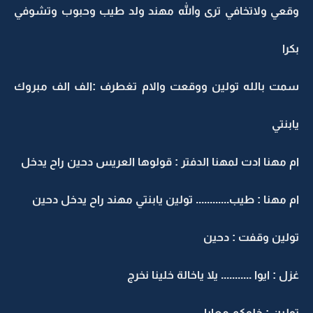
وقعي ولاتخافي ترى والله مهند ولد طيب وحبوب وتشوفي
بكرا
سمت بالله تولين ووقعت والام تغطرف :الف الف مبروك
يابنتي
ام مهنا ادت لمهنا الدفتر : قولوها العريس دحين راح يدخل
ام مهنا : طيب............ تولين يابنتي مهند راح يدخل دحين
تولين وقفت : دحين
غزل : ايوا ........... يلا ياخالة خلينا نخرج
تولين : خلوكم معايا