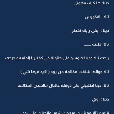
دينا: ها كيف فهمتي
تالا : افكورس
دينا : ايش رايك نفطر
تالا: طيب .......
راحت تالا ودينا جلوسو على طاولة في كفتيريا الجامعه خرجت
تالا جوالها شافت مكالمة من رود ( اكيد فيها شي )
تالا: دينا اطلبيلي على ذوقك عالبال مااخلص المكالمه
دينا : اوكي
قامت تالا ومشيت وبعدت شويا واتصلت على رود