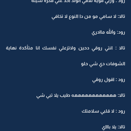
رود : وربي قويه تلاقي الولد آخد عني فكرة سيئة
تالا: لا سامي مو من دا النوع لا تخافي
رود: والله ماادري
تالا : انتي روقي دحين ولاتزعلي نفسك انا متأكدة نهاية
الشوفات دي شي حلو
رود : اقول روقي
تالا: ههههههههههههه طيب يلا تبي شي
رود : لا قلبي سلامتك
تالا: يلا باااي