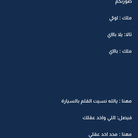
صورتكم
ملك : اوكي
تالا: يلا باااي
ملك : باااي
مهنا : يالله نسيت القلم بالسيارة
فيصل: اللي واخد عقلك
مهنا : محد اخد عقلي