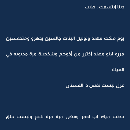
دينا ابتسمت : طيب
يوم ملكت مهند وتولين البنات جالسين يجهزو ومتحمسين
مرره لانو مهند أكترر من أخوهم وشخصية مرة محبوبه في
العيلة
غزل لبست نفس دا الفستان
حطت ميك اب احمر وفضي مرة مرة ناعم ولبست حلق