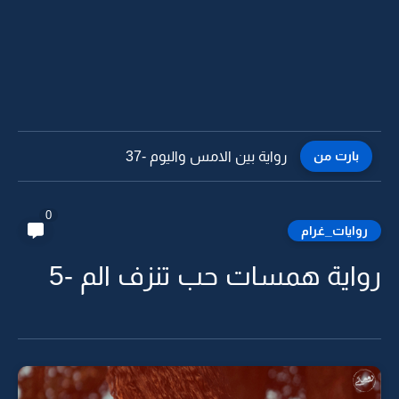
بارت من
رواية بين الامس واليوم -36
0
روايات_غرام
رواية همسات حب تنزف الم -5