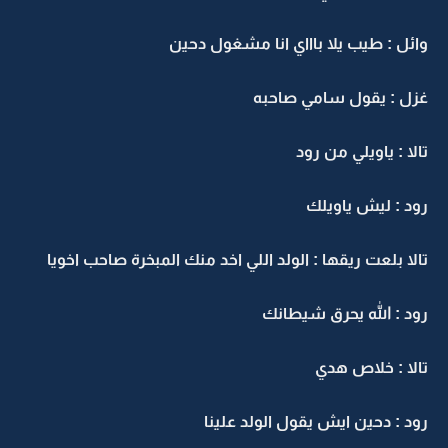
وائل : طيب يلا باااي انا مشغول دحين
غزل : يقول سامي صاحبه
تالا : ياويلي من رود
رود : ليش ياويلك
تالا بلعت ريقها : الولد اللي اخد منك المبخرة صاحب اخويا
رود : الله يحرق شيطانك
تالا : خلاص هدي
رود : دحين ايش يقول الولد علينا