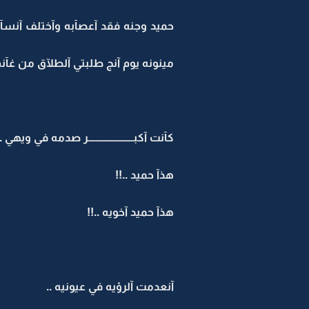
حميد وجنه فقد آعصآبه وآختلف آنسآن 
مينونه يوم آنج طلبتي آلطلآق من غآنم
كآنت آكبــــــــــــــــــــــر صدمه في ويهي ..
هذآ حميد ..!!
هذآ حميد آخويه ..!!
آنعدمت آلرؤيه في عيونيه ..