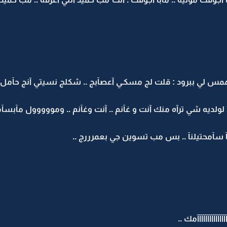
س لي ببرود : قلت لج مسكـي آعصآبج .. شكلج نسيتي آنج حآمل .. 
 لولديه شي ترآه منك آنت و غآنم .. آنت وغآنم .. ومووووول مآبسآم
مآ سآمحتيلنآ .. بس مب تسوين جي بعمرررج ..
آآآآآآآآآآمك ..