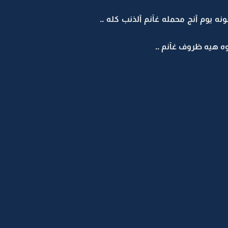
ه يوم آنج محمله غآنم آلذنب كله ..
وه هيه ظروف غآنم ..