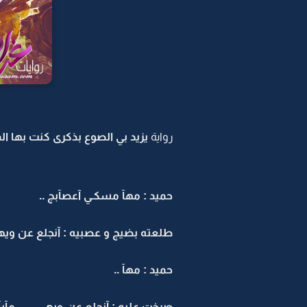
رواية
يزيد بي الصوع بذكرى كنت بها المن
حميد : مهآ مسكـي آعصآبج ..
طلعته بضيج و عصبيه : آنجلع عن ويهي
حميد : مهآ ..
صرخت عليه : آنجلع عن ويهــــي ... مآبآ 