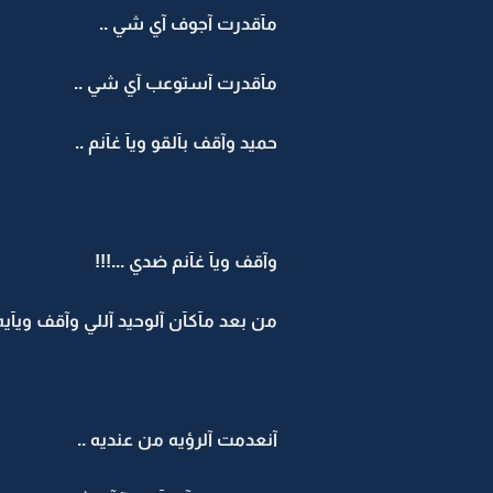
مآقدرت آجوف آي شي ..
مآقدرت آستوعب آي شي ..
حميد وآقف بآلقو ويآ غآنم ..
وآقف ويآ غآنم ضدي ...!!!
من بعد مآكآن آلوحيد آللي وآقف ويآيه 
آنعدمت آلرؤيه من عنديه ..