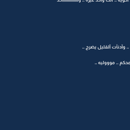
وآدنآت آلقليل يضرج ..
حكم .. موووليه ..