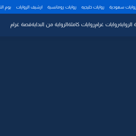
وايات سعودية
روايات خليجيه
روايات رومانسية
ارشيف الروايات
يوم ال
 الرواية
روايات غرام
روايات كاملة
الرواية من البداية
قصة غرام