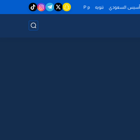
تأسيس السعودي
تنويه
P p