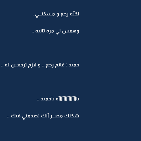
لكنّه رجع و مسكنـــي .
وهمس لي مره ثآنيه ..
حميد : غآنم رجع .. و لآزم ترجعين له ..
يآآآآآآآآآآآآآآآه يآحميد ..
شكلك مصـــر آنك تصدمني فيك ..