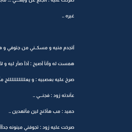
غيره ..
آتجدم منيه و مسكــني من جتوفي و هم
همست له وآنآ آصيح : آذآ صآر ليه و لآ
صرخ عليه بعصبيه : و يعللللللللللج 
عآندته زود : فجنـــي ..
حميد : مب هآدّنج لين مآتهدين ..
صرخت عليه زود : تجوفني مينونه جدآآآآآآآ