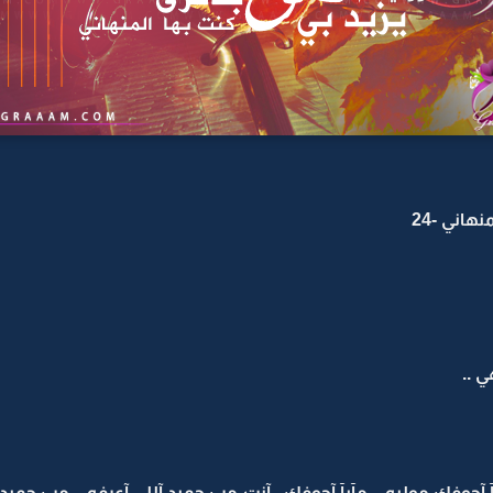
هاني -24
 ..
آجوفك موليه .. مآبآ آجوفك . آنت مب حميد آللي آعرفه .. مب حميد آخويه