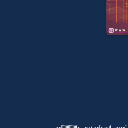
 .. آنت وآحد غيره .. وآآآآآآآآآآآآآآحد