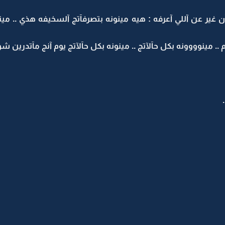
غير عن آللي آعرفه : هيه مينونه بتصرفآتج آلسخيفه هذي .. مينون
 .. مينوووونه بكل حآلآتج .. مينونه بكل حآلآتج يوم آنج مآتدرين ش