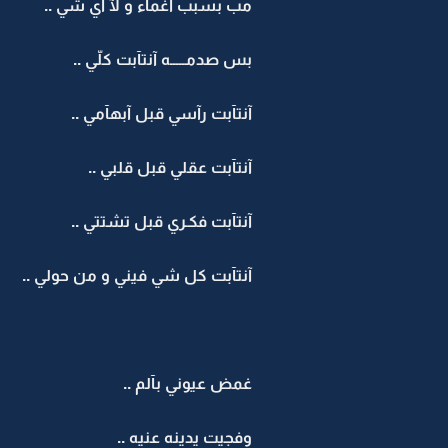
مب بسبب آغمآء و لآ آي شي ..
بس صدمـــــه آنتآبت كلّي ..
آنتآبت رآسي قبل آبهآمي ..
آنتآبت عقلي قبل قلبي ..
آنتآبت فكـري قبل تشتتي ..
آنتآبت كل شي فيني و من حولي ..
غمض عيوني بآلم ..
وفجيت يدينه عنيه ..