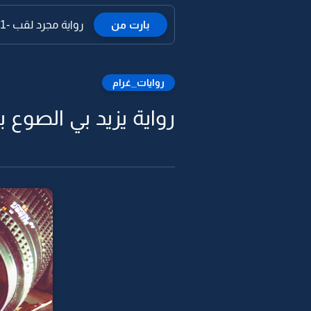
بارت من
رواية مجرد لقب -31
روايات_غرام
رواية يزيد بي الصوع ب