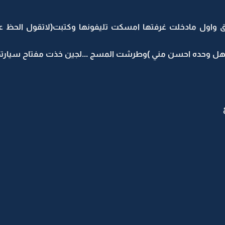
واول مادخلت غرفتها امسكت تليفونها وكتبت(لاتقول الحظ عم
اهل وحده احسن مني )وطرشت المسج ...لجين خذت مفتاح سيارته