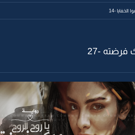
الخفايا -14
 فرضته -27