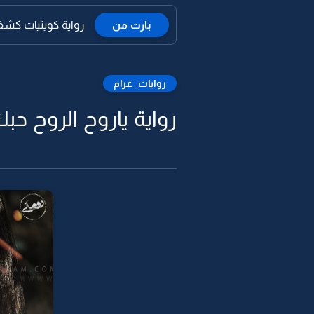
بارت من
رواية كويتيات كشفوا 
روايات_غرام
رواية ياروح الروح حبك