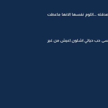
صدقته ...اتلوم نفسها الانها ماعطت
 انسى حب حياتي اشلون اعيش من غير