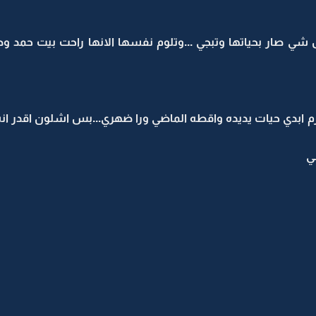
 شي صار بحياتها وتبجي ...وتلوم نفسها الانها راحت بيت حمد و
ازم ابدي حيات يديده واقطه الماضي ورا ضهري...بس اشلون اقدر
ي