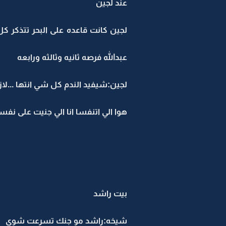
عند لجين
لجين كانت قاعده على البحر تتذكر كل
عبدالله فرصه ثانيه وثالثه ورابعه
لجين:شيفيد الندم كل شي انتها ...ل
هوا الي اتنفسا انا الي جنيت على نفس
بيت راشد
شيخه:راشد مو جنك تسرعت شوي