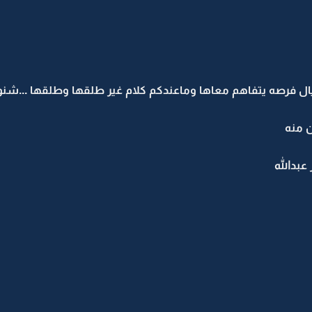
يال فرصه يتفاهم معاها وماعندكم كلام غير طلقها وطلقها ...شنو 
ن منه
عبدالله