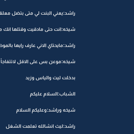
راشد:يعني البنت لي متى بتضل معلق
شيخه:انت حتى مادقيت وقتلها انك م
راشد:مايحتاي الاني عارف رايها بالمو
شيخه:موعن بس على الاقل لاتتفاجأ 
بدخلت ليث والياس وزيد
الشباب:السلام عليكم
شيخه وراشد:وعليكم السلام
راشد:ليث انشالله تعلمت الشغل