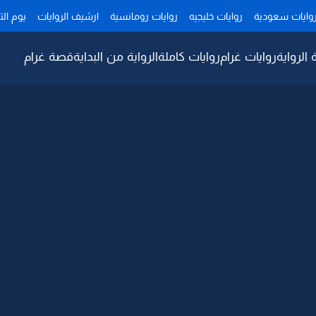
وايات سعودية
روايات خليجيه
روايات رومانسية
ارشيف الروايات
يوم ال
 الرواية
روايات غرام
روايات كاملة
الرواية من البداية
قصة غرام