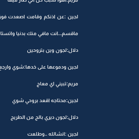
لجين :عن اذنكم وقامت اصعدت فوق 
ماقسم...انت مافي منك بدنيا واتست
دلال:لجون وين بتروحين
لجين ودموعها على خدها:شوي وارجع
مريم:تبيني اي معاج
لجين:محتاجه اقعد بروحي شوي
دلال:لجون ديري بالج من الطريج
لجين :انشالله ..وطلعت