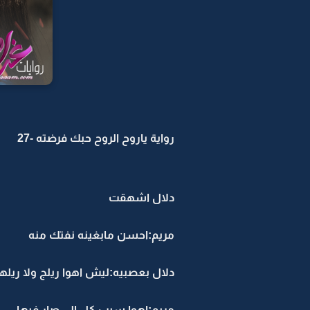
رواية ياروح الروح حبك فرضته -27
دلال اشهقت
مريم:احسن مابغينه نفتك منه
دلال بعصبيه:ليش اهوا ريلج ولا ريلها
مريم:اهوا سبب كل الي صار فيها