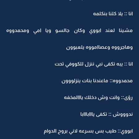
انا :: يلا كلنا بنكلمه
مشينا لعند ابووي وكان جالسو ويا امي ومحمدووه
وهاجرووه وعصاامووه يلعبوون
انا :: يبه تكفى نبي ننزل للكووفي تحت
محمدووه:: ماعندنا بنات ينزلووون
رؤى:: وانت وش دخلك يااالمخفه
ندوووش :: تكفى يااابااابا
ابووي:: طيب بس بسرعه لاني بروح الدوام