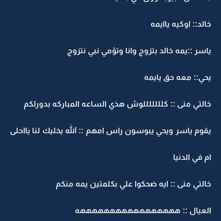
خالد:: اوكيه ياايمه
ياسر ::يمه خالد بتزوج وانا وتؤمي نبي نتزوج
يحي:: معه حق يايمه
خالتي منى :: كلللللللوش هذي الساعه المباركه بدورلكم
يقوم ياسر ويحي يبوسون راس امهم :: الله يخليك لنا يااحلى
ام في الدنيا
خالتي منى :: ايه ضحكوا علي بكلمتين يمه منكم
العيال :: هههههههههههههههههه