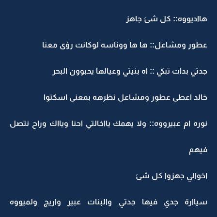
هااديووه:: كل شئ جاهز
عطور ومشاعل:: ها ها ووناسه لوكانت رؤى معنا
جدتي بدات تبكي :: اه بنيتي وعيالها يحبوون البحر
خالد اعطى عطور ومشاعل نظرهه بمعنى اسكتوا
نوره ام عبيرووه:: ولا يهمك يااخالتي احنا ويااك وراح نتصل
فيهم
اخوالي جهزوا كل شئ
سياارة جدي فيها جدتي والبنات عبير واريج ولميووه