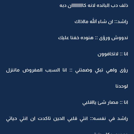
ذلف دب البانده لانه كاااااااااان دبه
راشد:: ان شاء الله مااذاك
ندووش ورؤى :: هنوده خفنا عليك
انا :: لاتخافوون
رؤى واهي تبكي وضمتني :: انا السبب المفروض ماننزل
لوحدنا
انا :: مصار شئ يااقلبي
راشد في نفسه:: انتي قلبي الحين تاكدت ان انتي حياتي