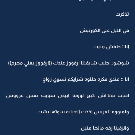
تذكرت
في الليل على الكورنيش
انا:: طفش مليت
شوشو:: طيب شايفتنا ارقووز عندك ((ارقووز يعني مهرج))
انا :: عندي فكره حللوه شرايكم نسوي زواج
اخذت قماااش كبير لوونه ابيض سويت نفس عرووس
ولميووه العريس اخذت العبايه سوتها بشت
وانزفينا زفه مالها مثيل