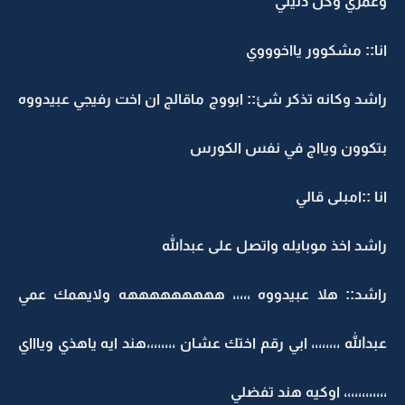
وعمري وكل دنيتي
انا:: مشكوور يااخوووي
راشد وكانه تذكر شئ:: ابووج ماقالج ان اخت رفيجي عبيدووه
بتكوون ويااج في نفس الكورس
انا ::امبلى قالي
راشد اخذ موبايله واتصل على عبدالله
راشد:: هلا عبيدووه ،،،،، هههههههههه ولايهمك عمي
عبدالله ،،،،،،،، ابي رقم اختك عشان ،،،،،،،،هند ايه ياهذي وياااي
،،،،،،،،،،،، اوكيه هند تفضلي