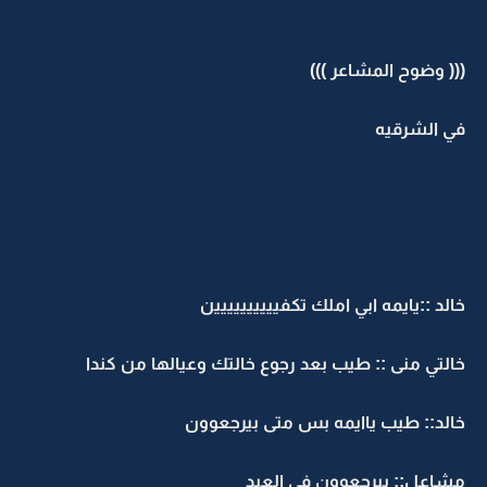
((( وضوح المشاعر )))
في الشرقيه
خالد ::يايمه ابي املك تكفيييييييييين
خالتي منى :: طيب بعد رجوع خالتك وعيالها من كندا
خالد:: طيب ياايمه بس متى بيرجعوون
مشاعل:: بيرجعوون في العيد