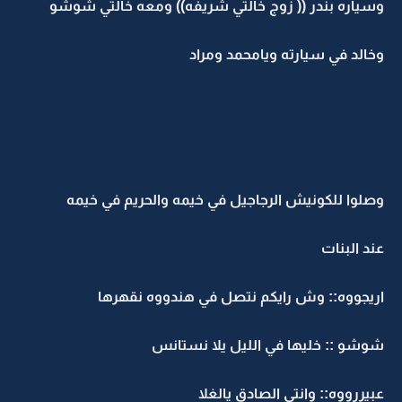
وسياره بندر (( زوج خالتي شريفه)) ومعه خالتي شوشو
وخالد في سيارته ويامحمد ومراد
وصلوا للكونيش الرجاجيل في خيمه والحريم في خيمه
عند البنات
اريجووه:: وش رايكم نتصل في هندووه نقهرها
شوشو :: خليها في الليل يلا نستانس
عبيررووه:: وانتي الصادق يالغلا