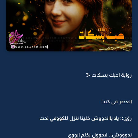
رواية احبك بسكات -3
العصر في كندا
رؤى:: يلا يااندووش خلينا ننزل للكووفي تحت
ندوووش:: لاحوول بكلم ابووي