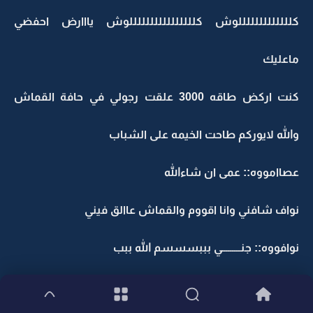
كلللللللللللللوش كللللللللللللللللوش يااارض احفضي
ماعليك
كنت اركض طاقه 3000 علقت رجولي في حافة القماش
والله لايوركم طاحت الخيمه على الشباب
عصاامووه:: عمى ان شاءالله
نواف شافني وانا اقووم والقماش عاالق فيني
نوافووه:: جنـــــــــي بببسسسم الله ببب
هاديووه:: يااشبااب برى بسرعه