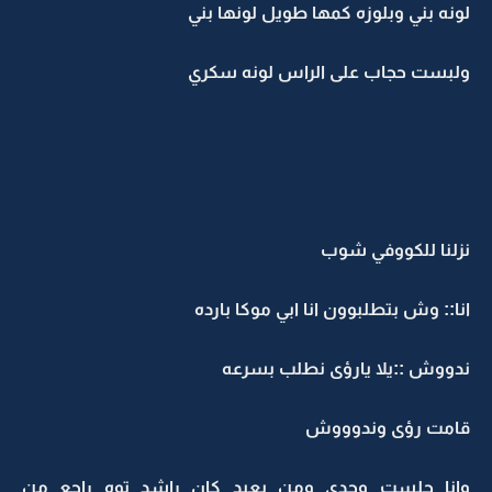
لونه بني وبلوزه كمها طويل لونها بني
ولبست حجاب على الراس لونه سكري
نزلنا للكووفي شوب
انا:: وش بتطلبوون انا ابي موكا بارده
ندووش ::يلا يارؤى نطلب بسرعه
قامت رؤى وندوووش
وانا جلست وحدي ومن بعيد كان راشد توه راجع من