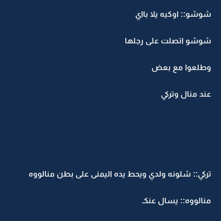
شوشو:: اوكيه يلا بااي
شوشو اتصلت على رجلها
وطلعوا مع بعض
عند منال وتركي
تركي:: شلونه ولدي ويحط يده اليمنى على بطن منالووه
منالووه:: يسال عنكـ