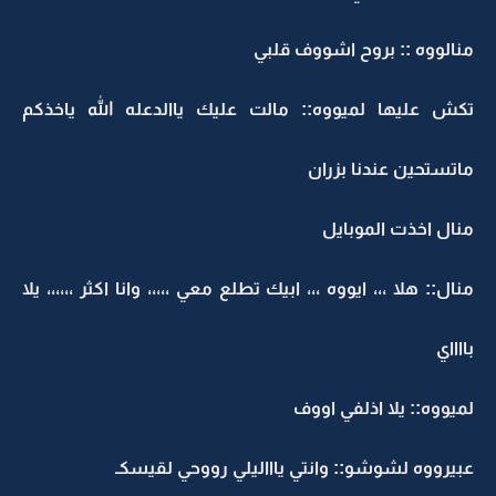
منالووه :: بروح اشووف قلبي
تكش عليها لميووه:: مالت عليك ياالدعله الله ياخذكم
ماتستحين عندنا بزران
منال اخذت الموبايل
منال:: هلا ،،، ايووه ،،، ابيك تطلع معي ،،،،، وانا اكثر ،،،،،، يلا
بااااي
لميووه:: يلا اذلفي اووف
عبيرووه لشوشو:: وانتي ياااليلي رووحي لقيسكـ