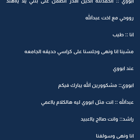
ابووي :: الحمدلله الحين اقدر اتطمن على بنتي يلا يااهند
رووحي مع اخت عبدالله
انا :: طيب
مشينا انا ونهى وجلسنا على كراسي حديقه الجامعه
عند ابووي
ابووي:: مشكوورين الله يبارك فيكم
عبدالله :: انت مثل ابووي ليه هالكلام يااعمي
راشد:: وانت صااج يااعبيد
انا ونهى وسولفنا