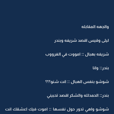
والجهه المقابله
ليلى وقيس اقصد شريفه وبندر
شريفه بهبال :: امووت في الغرووب
بندر:: وانا
شوشو بنفس الهبال :: انت شنو؟؟؟
بندر:: الحمدلله والشكر اقصد تحبيني
شوشو واهي تدور حول نفسها :: اموت فيك اعشقك انت