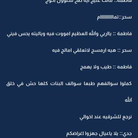
فاطمه:: مالت عليج ايه صح شلوون اخوج
سحر::تمااااااااااام
فاطمة :: يااربي والله العظيم امووت فيه وياليته يحس فيني
سحر :: هيه ارمسج لاتعلقي امالج فيه
فاطمه :: طيب ولا يهمج
كملوا سوالفهم طبعا سوالف البنات كلها حش في خلق
الله
نرجع للشرقيه عند اخوالي
جدي:: يلا ياعيال جهزوا اغراضكم