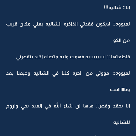
انا:: شاليه!!!
لميووه:: لايكون فقدتي الذاكره الشاليه يعني مكان قريب
من الكو
قاطعتها :: ايييييييييه فهمت وليه متصله اكيد بتقهرني
لميووه:: مووتي من الحره كلنا في الشاليه وخيمنا بعد
ونااااااسه
انا بحقد وقهر:: هاها ان شاء الله في العيد بجي واروح
للشاليه