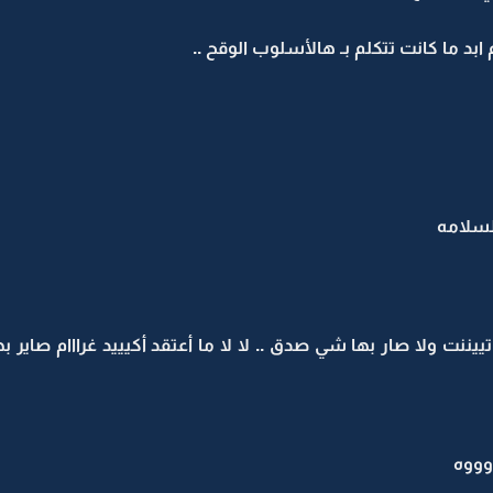
ابد ما كانت تتكلم بـ هالأسلوب الوقح ..
لسلامه
يننت ولا صار بها شي صدق .. لا لا ما أعتقد أكيييد غرااام صاير
وووه