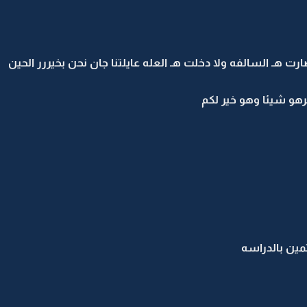
رت هـ السالفه ولا دخلت هـ العله عايلتنا جان نحن بخيررر الحين
هو شيئا وهو خير لكم
مين بالدراسه