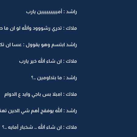
راشد : أمييييييييين يارب
ملاك : تدري رشووود والله لو ان ما صا
راشد ابتسم وهو يقوول : عسا ان تكر
ملاك : ان شاء الله خير يارب
راشد : ما بتداومين ..؟
ملاك : امبلا بس باجي وايد ع الدوام
راشد : الله يوفقج أهم شي الحين تهت
ملاك : ان شاء الله .. شخبار أمايه ..؟