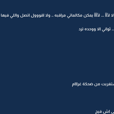
أأأ ... لأأأأ يمكن مكالماتي مراقبه .. ولا اقووول اتصل واللي فيها 
 ثواني الا ووحده ترد
تغربت من ضحكة غرااام
لي اش فيج