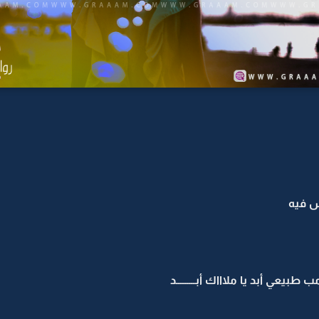
ش فيه
يعي أبد يا ملاااك أبـــــــــد