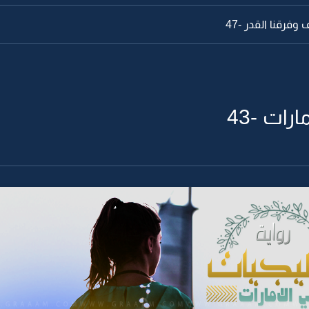
وفرقنا القدر -47
رات -43