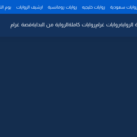
وايات سعودية
روايات خليجيه
روايات رومانسية
ارشيف الروايات
يوم ال
 الرواية
روايات غرام
روايات كاملة
الرواية من البداية
قصة غرام