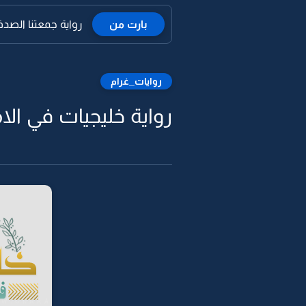
بارت من
رواية جمعتنا الصدف 
روايات_غرام
رواية خليجيات في الاما