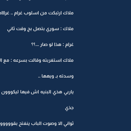
ملاك ارتبكت من اسلوب غرام .. غرااام 
ملاك : سوري بتصل بج وقت ثاني
غرام : هذا لو صار ...؟؟
ملاك استغربته وقالت بسرعه : مع ا
وسدته بـ ويهها ..
ياربي هذي البنيه اش فيها ليكووون تي
جذي
ثواني الا وصوت الباب ينفتح بقووووو