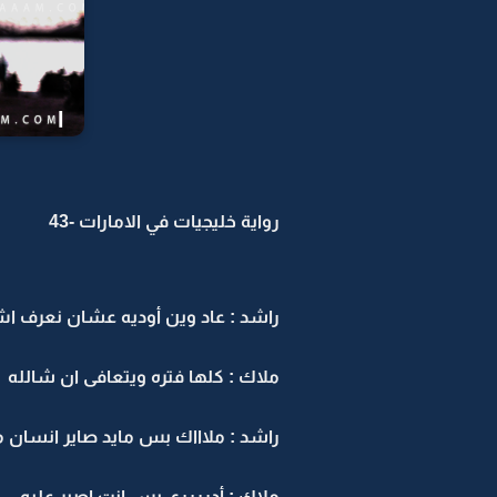
رواية خليجيات في الامارات -43
راشد : عاد وين أوديه عشان نعرف ا
ملاك : كلها فتره ويتعافى ان شالله
راشد : ملاااك بس مايد صاير انسان مب طب
ملاك : أدرررري بس انت اصبر عليه