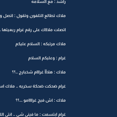
راشد : مع السلامه
ملاك تطالع التلفون وتقول : اتصل ولا ل
اتصلت ملاااك على رقم غرام ربعيتها ...
ملاك مرتبكه : السلام عليكم
غرام : وعليكم السلام
ملاك : هلاأأ غرااام شخبارج ..؟؟
غرام ضحكت ضحكة سخريه .. ملاك اس
ملاك : اش فيج غراااامو ...؟؟
غرام ابتسمت : ما فيني شي .. انتي ال