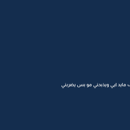
اف مايد ايي ويذبحني مو بس يضربني