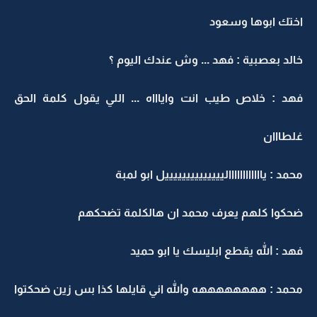
اختك ابوها وسعود
خالد بعصبية : فهد ... وش عندك اليوم ؟
فهد : خلاص طيب انت واياااه ... اللي يقول كلمة الحق
غلطااان
محمد : ياااااااااااالييييييييييييييل ابو لمبة
ضحكوا كلهم يعرف محمد ان هالكلمة تضحكهم
فهد : الله يقطع ابليسك يا ابو حميد
محمد : ههههههههه والله اني قايلها كذا بس زين ضحكتوا