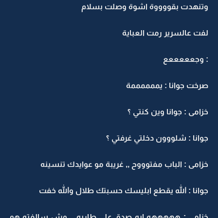
وتنهدت بقووووة اشوة وصلت بسلام
لفت عالسرير رمت العباية
: وجعععععع
صرخت جوانا : يممممممة
خزامى : جوانا وين كنتي ؟
جوانا : شلووون دخلتي غرفتي ؟
خزامى : الباب مفتوووح ,, غريبة مو عوايدك تنسينه
جوانا : الله يقطع ابليسك حسبتك طلال والله خفت
خزامى : هههههه ايه صدق على طاريه .. وش سالفته هو