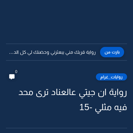
بارت من
رواية قربك مني يبعثرني وحضنك لي كل الدفا -4
0
روايات_غرام
رواية ان جيتي عالعناد ترى محد
فيه مثلي -15