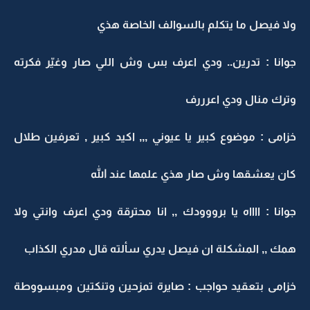
ولا فيصل ما يتكلم بالسوالف الخاصة هذي
جوانا : تدرين.. ودي اعرف بس وش اللي صار وغيّر فكرته
وترك منال ودي اعرررف
خزامى : موضوع كبير يا عيوني ,,, اكيد كبير , تعرفين طلال
كان يعشقها وش صار هذي علمها عند الله
جوانا : ااااه يا برووودك ,, انا محترقة ودي اعرف وانتي ولا
همك ,, المشكلة ان فيصل يدري سألته قال مدري الكذاب
خزامى بتعقيد حواجب : صايرة تمزحين وتنكتين ومبسووطة