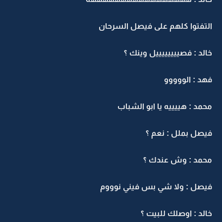
التفتوا كلهم على فيصل السرحان
خالد : فصييييييييل وينك ؟
فهد : الووووو
محمد : هييييه يا ابو الشباب
فيصل بملل : نعم ؟
محمد : وش عندك ؟
فيصل : ولا شي بس فيني نوووم
خالد : اوصلك للبيت ؟