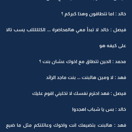
خالد : اما تتطاقون وهذا كبركم ؟
فيصل : خالد لا تبدأ معي هالمحاضرة ... الكلللللب يسب تالا
على كيفه هو
محمد : الحين تتطاق مع اخوك عشان بنت ؟
فهد : لا ومين هالبنت ... بنت ماجد الرائد
فيصل : فهد احترم نفسك لا تخليني اقوم عليك
خالد : بس يا شباب اهجدوا
فهد : هالبنت بتضيعك انت واخوك وعائلتكم مثل ما ضيع