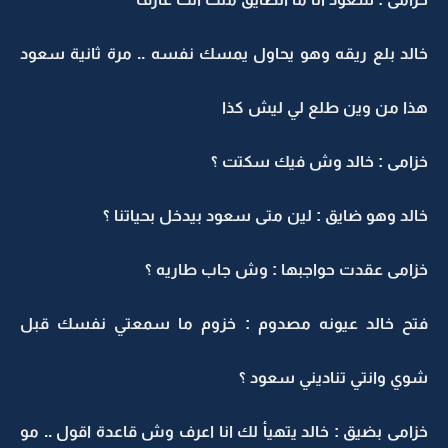
خالد بلع ريقه وهو يحاول يمسك نفسه .. مرة ثانية سعود
هذا من وين طلع لي ليش كذا
خزامى : خالد وش فيك سكتت ؟
خالد وهو ضايق : لين متى سعود بيدخل بحياتنا ؟
خزامى عقدت حواجبها : وش جاب طاريه ؟
فتح خالد عيونه مصدوم : خزوم ما سمعتي نفسك قبل
شوي وانتي تناديني سعود ؟
خزامى بضيق : خالد يتهيأ لك انا اعرف وش قاعدة اقول .. مو