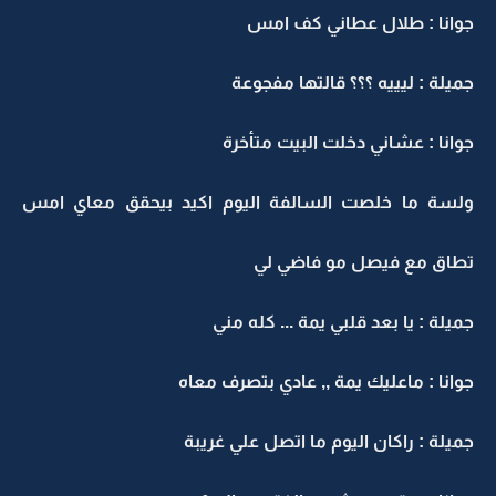
جوانا : طلال عطاني كف امس
جميلة : ليييه ؟؟؟ قالتها مفجوعة
جوانا : عشاني دخلت البيت متأخرة
ولسة ما خلصت السالفة اليوم اكيد بيحقق معاي امس
تطاق مع فيصل مو فاضي لي
جميلة : يا بعد قلبي يمة ... كله مني
جوانا : ماعليك يمة ,, عادي بتصرف معاه
جميلة : راكان اليوم ما اتصل علي غريبة