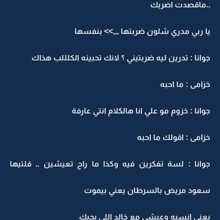
..ماقصدت اضربك
يا ربي مدري شلون ضربتها ,,,>> بنفسها
جوانا : تدرين ليه ضربتيني ؟ لانك تحبينه الكلللب هذاك
خزامى : ما احبه
جوانا : خزوم مو علي انا هالكلام انتي عارفة
خزامى : اقولك ما احبه
جوانا : لسة تفكرين فيه وكذا ما راح تعيشين .. قلتيها
سعود مريض بالسرطان يعني بيموت
يعني انسيه وعيشي مع خالد اللي يحبك