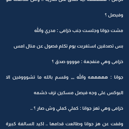
وفيصل ؟
مشت جوانا وجلست جنب خزامى : مدري والله
بس تصدقين استغربت يوم تكلم فصول عن منال امس
خزامى وهي منفجعة : موووو صدق ؟
جوانا : هههههه والله ,,, وقسم بالله ما تشوووفين الا
البوكس على وجه فيصل مسكين نزف خشمه
خزامى وهي تهز جوانا : كملي كملي وش صار ؟ ..
وقفت عن هز جوانا وطالعت قدامها .. اكيد السالفة كبيرة