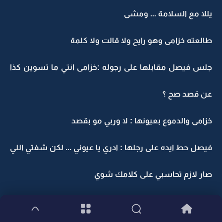
يللا مع السلامة ... ومشى
طالعته خزامى وهو رايح ولا قالت ولا كلمة
جلس فيصل مقابلها على رجوله :خزامى انتي ما تسوين كذا
عن قصد صح ؟
خزامى والدموع بعيونها : لا وربي مو بقصد
فيصل حط ايده على رجلها : ادري يا عيوني ... لكن شفتي اللي
صار لازم تحاسبي على كلامك شوي
خالد يحبك .. ويبيك وحاول انه يحببك فيه ولسة يحاول لكن