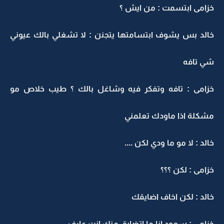
خزامى ابتسمت : من ايش ؟
خالد بس يشوف ابتسامتها يتجنن : لا تشغلي بالك عيوني
شي تافه
خزامى : تافه وتفكر فيه وشاغل بالك ؟ طيب خلاص مو
مشكلة اذا ماودك تعلمني
خالد : لا مو ما ودي لكن ....
خزامى : لكن ؟؟؟
خالد : لكن اخاف اضايقك
خزامى : سعود انا ما اتضايق منك انت عارف