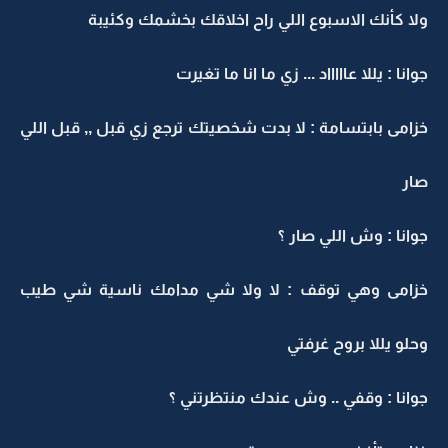
ولا كأنك الاسبوع اللي راح اخلاقك بخشمك وكئيبة
جوانا : يللا عاااااد ... زي ما انا ما تغيرت
خزامى بابتسامة : لا بدت شخصيتك ترجع زي قبل ,, قبل اللي
صار
جوانا : وش اللي صار ؟
خزامى وهي توقف : لا ولا شي مدامك ناسية شي طيب
وحلو يللا بروح غرفتي
جوانا : وقفي .. وش عندك منتظرتني ؟