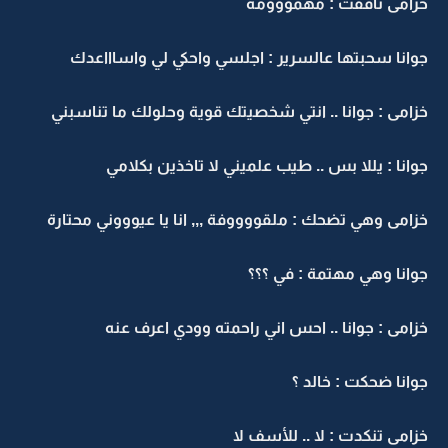
خزامى تأففت : مهمووومة
جوانا سحبتها عالسرير : اجلسي واحكي لي واساااعدك
خزامى : جوانا .. انتي شخصيتك قوية وحلولك ما تناسبني
جوانا : يللا بس .. طيب علميني لا تاخذين بكلامي
خزامى وهي تضحك : ملقووووفة ,,, انا يا عيوووني محتارة
جوانا وهي مهتمة : في ؟؟؟
خزامى : جوانا .. احس اني راحمته وودي اعرف عنه
جوانا ضحكت : خالد ؟
خزامى تنكدت : لا .. للأسف لا