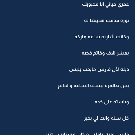
عمري حياتي انا محبوبك
نوره قدمت هديتها له
وكانت شاريه ساعه ماركه
بعشر الاف وخاتم فضه
دبله لأن فارس مايحب يلبس
بس هالمره لبسته الساعه والخاتم
وباسته على خده
كل سنه وانت لي بخير
فارس امين ياقلبي و كان مستانس كثير