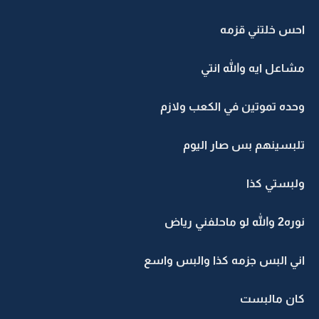
احس خلتني قزمه
مشاعل ايه والله انتي
وحده تموتين في الكعب ولازم
تلبسينهم بس صار اليوم
ولبستي كذا
نوره2 والله لو ماحلفني رياض
اني البس جزمه كذا والبس واسع
كان مالبست