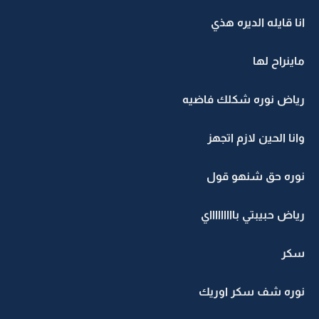
انا قايله الديره هذي
ماينراح لها
رياض نوره شكلك فاضيه
وانا الحين لازم اتجهز
نوره حق شنهو قول
رياض حبيبتي باااااااااي
سكر
نوره شف سكر اوريك