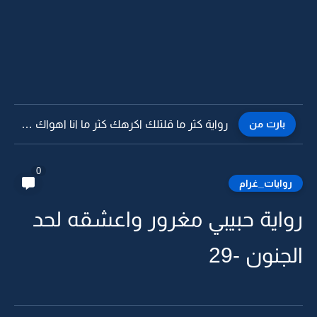
بارت من
رواية كثر ما قلتلك اكرهك كثر ما انا اهواك -15
0
روايات_غرام
رواية حبيبي مغرور واعشقه لحد
الجنون -29