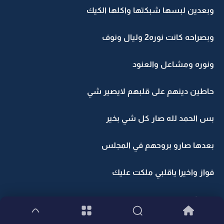
وبعدين لبسها شبكتها واكلها الكيك
وبصراحه كانت نوره2 وليال ونوف
ونوره ومشاعل والعنود
حاطين دينهم على قلبهم لايصير شي
بس الحمد لله صار كل شي بخير
بعدها صارو بروحهم في المجلس
فواز واخيرا ياقلبي ملكت عليك
ليان كانت مخنوقه