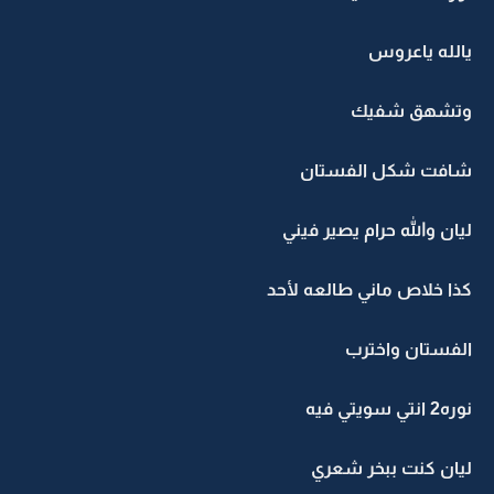
يالله ياعروس
وتشهق شفيك
شافت شكل الفستان
ليان والله حرام يصير فيني
كذا خلاص ماني طالعه لأحد
الفستان واخترب
نوره2 انتي سويتي فيه
ليان كنت ببخر شعري