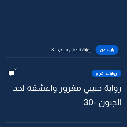
بارت من
رواية تناديني سيدي -7
0
روايات_غرام
رواية حبيبي مغرور واعشقه لحد
الجنون -30