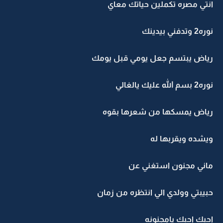
انتي مصره تكملين حياتك معاي
نوره2 وتدفني بيدينك
رياض يبتسم جعل يومي قبل يومك
نوره2 بسم الله عليك يالغالي
رياض يمسكها من شعرها بقوه
ويشده ويقربها له
ماني مجنون استغني عن
حبيبتي وولدي الي انتظره من زمان
احبك احبك يامجنونه