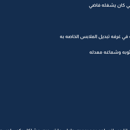
لي كان يشغله فاضي
ي غرفه تبديل الملابس الخاصه به
ثوبه وشماغه معدله