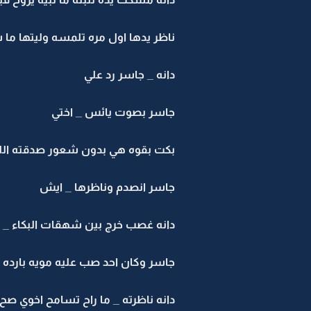
ناظر يدها اول مره تلمسه وليتها ما
دانه _ جاسر رد علي
جاسر بصوت يائس _ اختي
بكت بقوه هي بدون شعور صدقته اللي
جاسر انصدم وناظرها _ ايش
دانه غصب خرج بين شهقات البكاء _ اك
جاسر وكان احد صب عليه مويه بارده
دانه ناظرته _ ما راح تسامح اخوي صح