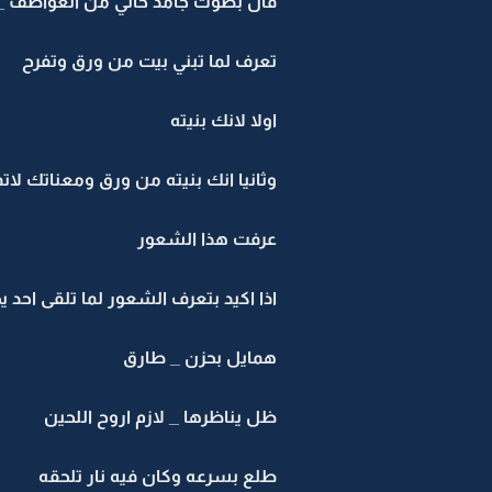
قال بصوت جامد خالي من العواطف _ 
تعرف لما تبني بيت من ورق وتفرح
اولا لانك بنيته
وثانيا انك بنيته من ورق ومعناتك لاتم
عرفت هذا الشعور
اذا اكيد بتعرف الشعور لما تلقى احد ي
همايل بحزن _ طارق
ظل يناظرها _ لازم اروح اللحين
طلع بسرعه وكان فيه نار تلحقه