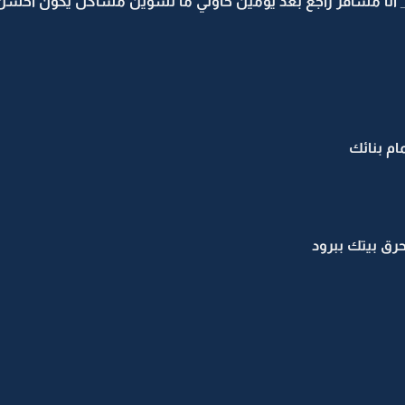
انا مسافر راجع بعد يومين حاولي ما تسوين مشاكل يكون احسن
ام بنائك
حرق بيتك ببرود