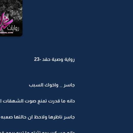
رواية وصية حقد -23
جاسر _ واخوك السبب
دانه ما قدرت تمنع صوت الشهقات ا
جاسر ناظرها ولاحظ ان حالتها صعبه 
دانه مسكت يده تثبته ما تبيه يروح ق