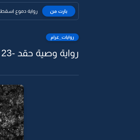
بارت من
رواية دموع اسقطت
روايات_غرام
رواية وصية حقد -23