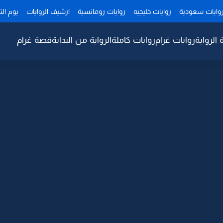
وايات سعودية
روايات خليجيه
روايات رومانسية
ارشيف الروايات
يوم ال
 الرواية
روايات غرام
روايات كاملة
الرواية من البداية
قصة غرام