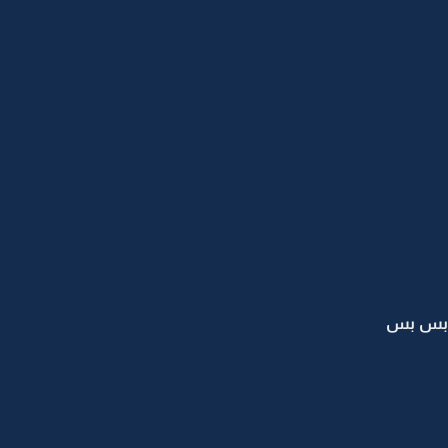
صح بس بس