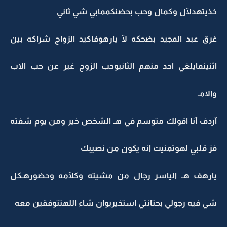
خذيتهدلآل وكمال وحب بحضنكممابي شي ثاني
غرق عبد المجيد بضحكه لآ يارهوفاكيد الزواج شراكه بين
اثنينمايلغي احد منهم الثانيوحب الزوج غير عن حب الاب
والامـ
آردف آنا اقولك متوسم في هـ الشخص خير ومن يوم شفته
فز قلبي لهوتمنيت انه يكون من نصيبك
يارهف هـ الياسر رجال من مشيته وكلآمه وحضورهـكل
شي فيه رجولي بحتآنتي استخيريوان شاء اللهتتوفقين معه