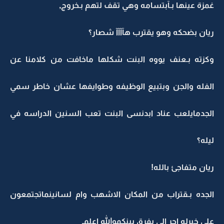
غمزة عينها بـآبتسامه وهي تقف لتهم بـخروج,
ريان بضحكه وهو يقترب هآآآآ شصار؟
وكزته بـعنف يووه البنت شكلها ماخافت من كلامنا عن
الفله والجن وبتبيع الوظيفه وطوايفها عشان خاطر سمي
الجدمايلعب عناد ابدنسى البنت تعب السنين الدراسه في
ليله؟
ريان متفاجئ بالله!
الجده بـقتراب من المكان الاشهب وام لسانينماتجتمعون
على خيرله اجر الي يفرق بينكموالله اعلمـ