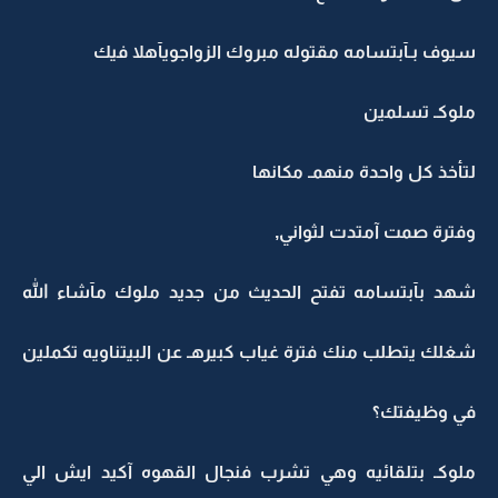
سيوف بـآبتسامه مقتوله مبروك الزواجويآهلا فيك
ملوكـ تسلمين
لتأخذ كل واحدة منهمـ مكانها
وفترة صمت آمتدت لثواني,
شهد بآبتسامه تفتح الحديث من جديد ملوك مآشاء الله
شغلك يتطلب منك فترة غياب كبيرهـ عن البيتناويه تكملين
في وظيفتك؟
ملوكـ بتلقائيه وهي تشرب فنجال القهوه آكيد ايش الي