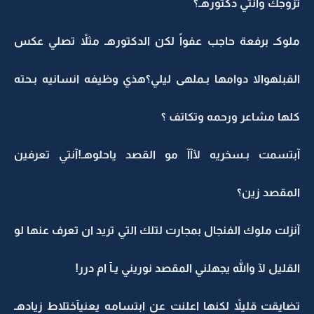
تزوجك وانتي دكتورهـ؟
ملوكـ برفعة حاجب عفواً لكن الدكتورهـ مثلاً تصلي عكس
القبلهوالا دوامها بـملهى ليلي؟هذي وظيفه انسانيه بـحته
كلها مشاعر ورحمه وتكاتف ؟
آبتسمت بـسخريه لآآآ مو القصد ياحلوهـ!آنتي تعرفين
المقصد زين؟
آنزلت ملوك الفنجال بمجارت لتلك التي تريد ان تعرف عنها لو
القليل لآ والله يجهلني المقصد نوريني يـآ ام درر!
تضايقت قليلاً لكنها اعلنت عن ابتسامه يعنيآختلاط زيادهـ