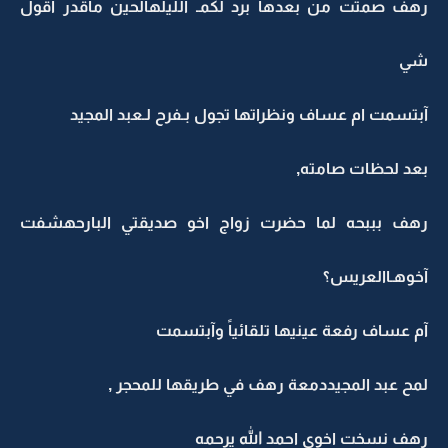
رهف صمتت من بعدها برد لكمـ الليلهالحين ماقدر اقول
شي
آبتسمت ام عساف ونظراتها تجول بـفرح لـعبد المجيد
بعد لحظات صامته,
رهف بببحه لما حضرت زواج اخو صديقتي البارحهشفت
آخوهـاالعريس؟
آم عساف رفعة عينيها تلقائياً وآبتسمت
لمح عبد المجيددمعة رهف في طريقها للمحجر ,
رهف نسخت اخوي احمد الله يرحمه