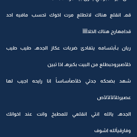
قمـ انقلع هناك لاتطلع مرت اخوك تحسب مافيه احد
قدامهارح هناك الخلاآآآآ
ريان بـآبتسامه يتفادئ ضربات عكاز الجدهـ طيب طيب
خلآصبروحبطلع من البيت بكبرهـ اذا تبين
شهد بضحكه جدتي خلآصآساساً انا رايحه اجيب لها
عصيرخلآلآلآلآص
الجدهـ يالله انتي انقلعي للمطبخ وانت عند اخوانك
وفارقيآلله اشوف