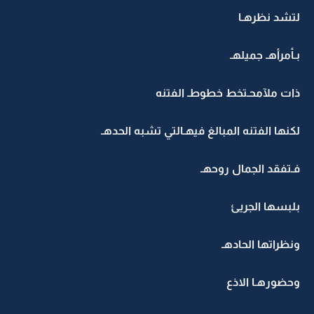
لتشد نظرهـا
بـأمرأهـ جميلهـ
ذات ملآمحـتخط خطوطـ الفتنه
لكنها الفتنه المبالغ فيهـالتي تشبه الحدهـ
فـتفقد الجمال روحهـ
بلبسها الجريئ
ونظراتها الحادهـ
وحضورهـا الاذع