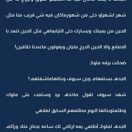
شهر لشهراو حتى من شهورماكان فيه شي قريب منا مثل
الحين من يمينك ويسارك حتى الثيابماهي مثل الحين تنعد با
الاصابع والا الحين الدرج مليان ويقولون ماعندنا خلآقين!
ضحكت برقه ملوكـ
الجدهـ بستفهامـ وين سيوف وبناتهاماشفتهمـ؟
شهد سيوف تقول ماخذهـ برد وسلمت على ملوك
وطلعتوبناتها اليوم مطلعهم السايق لملاهي
الجدهـ لملوكـ آطلعي يمه ارتاحي لك ساعه بجناح عناد ورآكمـ