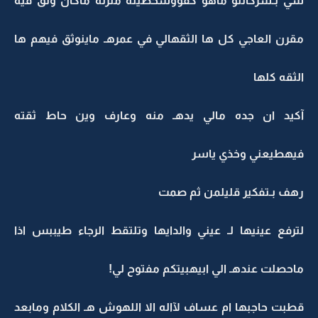
شي بـشركاتلو ماهو كفووشخصيته متزنه ماكان وثق فيه
مقرن العاجي كل ها الثقهالي في عمرهـ ماينوثق فيهم ها
الثقه كلها
آكيد ان جده مالي يدهـ منه وعارف وين حاط ثقته
فيهطيعني وخذي ياسر
رهف بـتفكير قليلمن ثم صمت
لترفع عينيها لـ عيني والدايها وتلتقط الرجاء طيببس اذا
ماحصلت عندهـ الي ابيهبيتكم مفتوح لي!
قطبت حاجبها ام عساف لآاله الا اللهوش هـ الكلام ومابعد