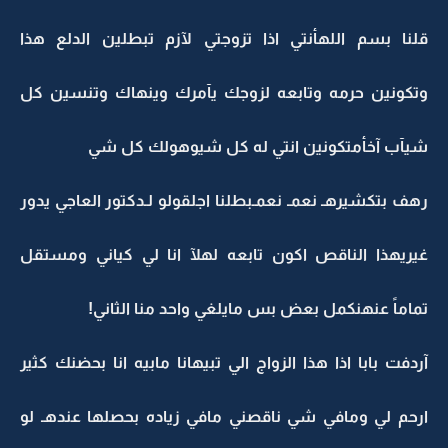
قلنا بسم اللهأنتي اذا تزوجتي لآزم تبطلين الدلع هذا
وتكونين حرمه وتابعه لزوجك يآمرك وينهاك وتنسين كل
شيآب آخأمتكونين انتي له كل شيوهولك كل شي
رهف بتكشيرهـ نعمـ نعمـبطلنا اجلقولو لـدكتور العاجي يدور
غيريهذا الناقص اكون تابعه لهلآ انا لي كياني ومستقل
تماماً عنهنكمل بعض بس مايلغي واحد منا الثاني!
آردفت بابا اذا هذا الزواج الي تبيهانا مابيه انا بحضنك كثير
ارحم لي ومافي شي ناقصني مافي زياده بحصلها عندهـ لو