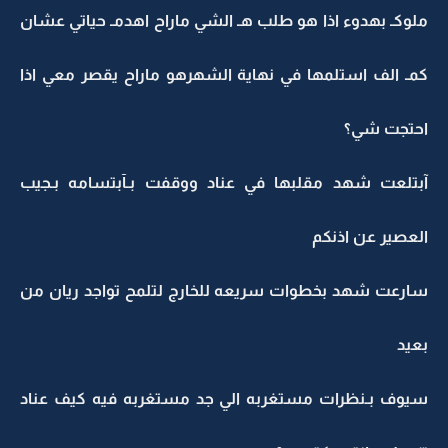
ملوكـ بهدوء اذا هو طلب هـ الشي ماراح اهدمـ حياتي عشان
كمـ الف استلمها في نهاية الشهرهو ماراح يقصر معي اذا
احتجت شي؟
آبتلعت شهد مقلبها في عناد ووقفت بـآبتسامه بـجيب
العصير عن اذنكم
سارعت شهد بخطوات سريعه للخارج لتلمح تواجد ريان من
بعيد
سيوف بـنظرات مستغربه الي جد مستغربه فيه كيف عناد