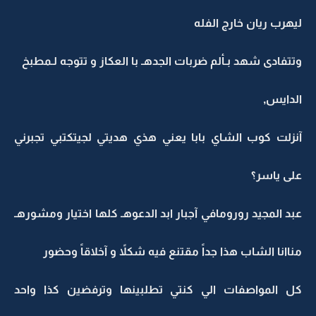
ليهرب ريان خارج الفله
وتتفادى شهد بـألم ضربات الجدهـ با العكاز و تتوجه لـمطبخ
الدايس,
آنزلت كوب الشاي بابا يعني هذي هديتي لجيتكتبي تجبرني
على ياسر؟
عبد المجيد رورومافي آجبار ابد الدعوهـ كلها اختيار ومشورهـ
مناانا الشاب هذا جداً مقتنع فيه شكلاً و آخلاقاً وحضور
كل المواصفات الي كنتي تطلبينها وترفضين كذا واحد