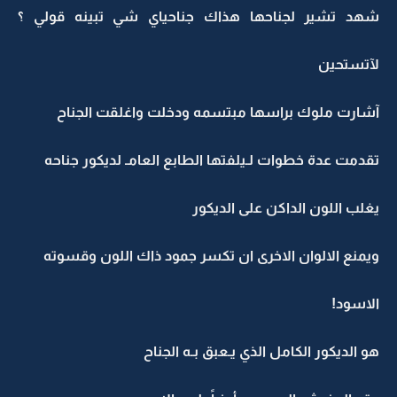
شهد تشير لجناحها هذاك جناحياي شي تبينه قولي ؟
لآتستحين
آشارت ملوك براسها مبتسمه ودخلت واغلقت الجناح
تقدمت عدة خطوات لـيلفتها الطابع العامـ لديكور جناحه
يغلب اللون الداكن على الديكور
ويمنع الالوان الاخرى ان تكسر جمود ذاك اللون وقسوته
الاسود!
هو الديكور الكامل الذي يـعبق بـه الجناح