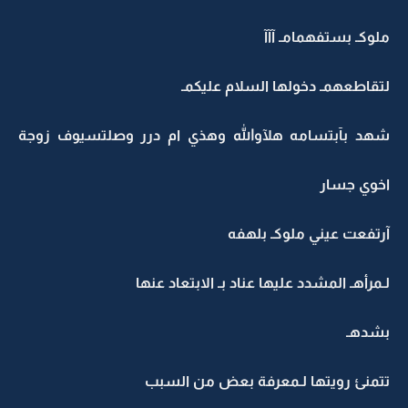
ملوكـ بستفهمامـ آآآ
لتقاطعهمـ دخولها السلام عليكمـ
شهد بآبتسامه هلآوالله وهذي ام درر وصلتسيوف زوجة
اخوي جسار
آرتفعت عيني ملوكـ بلهفه
لـمرأهـ المشدد عليها عناد بـ الابتعاد عنها
بشدهـ
تتمنئ رويتها لـمعرفة بعض من السبب