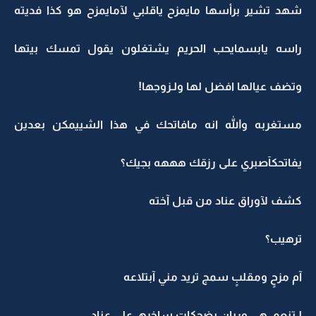
شهد تشير برأسها مايمزح ياقلبي لآمايمزح هو كذا فديته
راسه يابسمايحب الحريم يشتغلون يقول تمسك بيتها
وتضف عيالها افضل لها ولـزوجها!
مستغربه والله انه مافاتحك في هذا الشييمكن بعدين
يفاتحكآصبري على رزقك هههه بجيك؟
كشف لآوراق عناد من قبل آخته
ترهيب؟
آم مزحٍ ومقلبٍ سمج تريد مني آبتلاعه
لـتنعمـ هي وريان بضحكاتٍ ساخرهـ على عناد