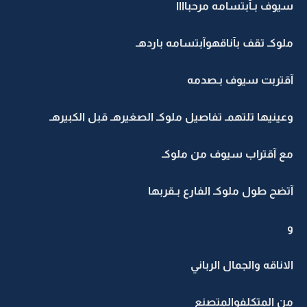
سيوف بـآبتسامه مرحباااا
ملوكـ تقف بآناقهوآبتسامه باردهـ
آقتربت سيوف بـصدمه
وعينيها تلتهمـ تفاصيل ملوكـ الصغيرهـ قبل الكبيرهـ
مع آقتراب سيوف من ملوكـ
آتضح طول ملوكـ الفارع بـقربها
و
الاناقه والجمال الرباني
من المتكلفوالمتصنع