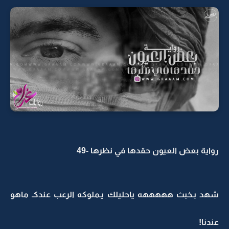
رواية بعض العيون حقدها في نظرها -49
شهد بـخبث هههههه ياحليلك يـملوكه الرعب عندكـ ماهو
عندنا!