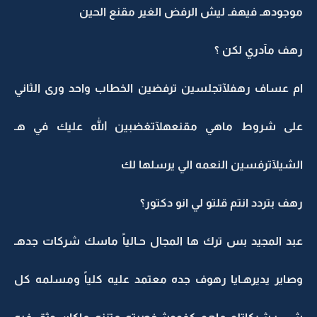
موجودهـ فيهفـ ليش الرفض الغير مقنع الحين
رهف مآدري لكن ؟
ام عساف رهفلآتجلسين ترفضين الخطاب واحد ورى الثاني
على شروط ماهي مقنعهلآتغضبين الله عليك في هـ
الشيلآترفسين النعمه الي يرسلها لك
رهف بتردد انتم قلتو لي انو دكتور؟
عبد المجيد بس ترك ها المجال حـالياً ماسك شركات جدهـ
وصاير يديرهـايا رهوف جده معتمد عليه كلياً ومسلمه كل