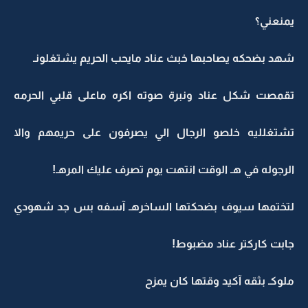
يمنعني؟
شهد بضحكه يصاحبها خبث عناد مايحب الحريم يشتغلونـ
تقمصت شكل عناد ونبرة صوته اكره ماعلى قلبي الحرمه
تشتغلليه خلصو الرجال الي يصرفون على حريمهم والا
الرجوله في هـ الوقت انتهت يوم تصرف عليك المرهـ!
لتختمها سيوف بضحكتها الساخرهـ آسفه بس جد شهودي
جابت كاركتر عناد مضبوط!
ملوكـ بثقه آكيد وقتها كان يمزح