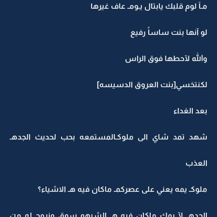
مـآ لوم قلبك يابتال يـومـ عاف غيرها
لو آنها بنت ساساً رفيع
والله لآحطها فوق الراس
لكنتخسي[بنت العروق الدسيسه]
بعد الغداء
شهد تمد شاي الى ملوكـالمستمعه بحب لحديث الجدهـ
العذب
ملوكـ يمه يعني على عصركمـ ماكان فيه هـ الاشياء؟
الجدهـ لآ يمك ماكان فيه هـ الشيهو سوق ونروح له من