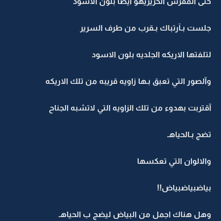
حتى المفرش الحريريهو أيضاً بلون الاسود
جلست بـآرتباك بـقرب من طرف السرير
لتلفتها الاريكه الجلديه بلون الاسود
وآلصور التي تعبق بـها زاويه قريبه من تلك الاريكه
آقتربت بهدوء من تلك الزاويه التي لاتشبه الجناح
تضج بـالحياهـ
والالوان التي تعكسها
بياضبياضبياض!!
وهل هناك اجمل من البياض ليضج ب الحياهـ