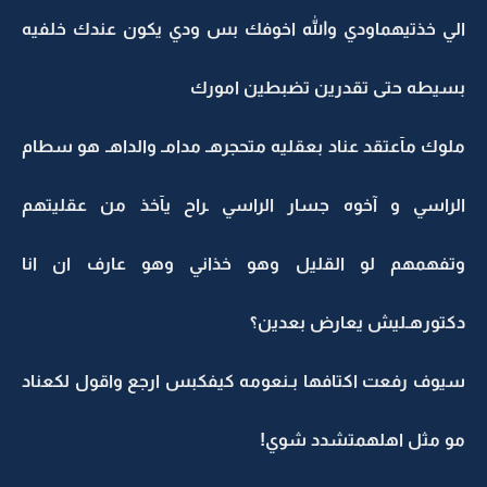
الي خذتيهماودي والله اخوفك بس ودي يكون عندك خلفيه
بسيطه حتى تقدرين تضبطين امورك
ملوك مآعتقد عناد بعقليه متحجرهـ مدامـ والداهـ هو سطام
الراسي و آخوه جسار الراسي ـراح يآخذ من عقليتهم
وتفهمهم لو القليل وهو خذاني وهو عارف ان انا
دكتورهـليش يعارض بعدين؟
سيوف رفعت اكتافها بـنعومه كيفكبس ارجع واقول لكعناد
مو مثل اهلهمتشدد شوي!