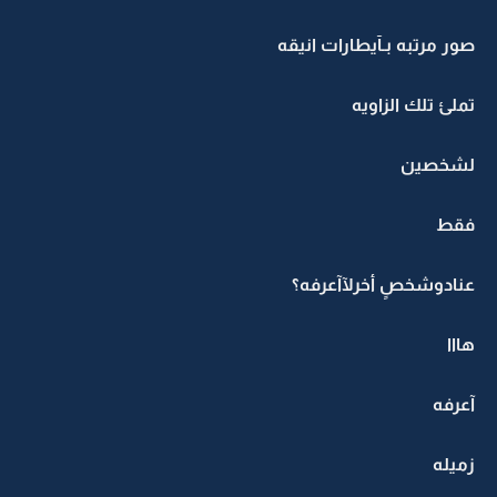
صور مرتبه بـآيطارات انيقه
تملئ تلك الزاويه
لشخصين
فقط
عنادوشخصٍ أخرلآآعرفه؟
هااا
آعرفه
زميله