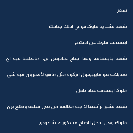
سفر
شهد تشد يد ملوكـ قومي آدلك جناحك
آبتسمت ملوكـ عن اذنكمـ,
شهد بـآبتسامه وهذا جناح عنادبس ترى ماصلحنا فيه اي
تعديلات هو مايبييقول اتركوه مثل ماهو لآتغيرون فيه شي
ملوكـ ابتسمت عناد داخل
شهد تشير برأسها لآ جته مكالمه من نص ساعه وطلع برى
ملوك وهي تدخل الجناح مشكورهـ شهودي