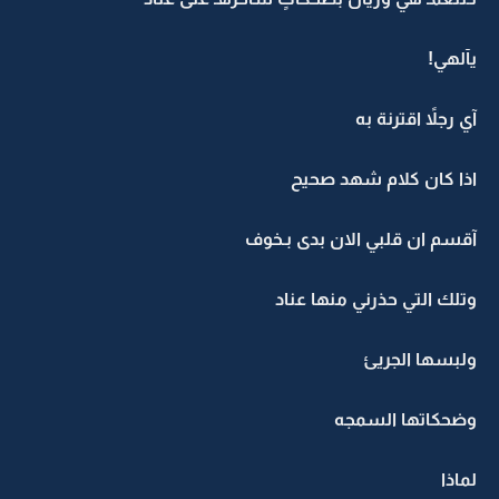
يآلهي!
آي رجلاً اقترنة به
اذا كان كلام شهد صحيح
آقسم ان قلبي الان بدى بـخوف
وتلك التي حذرني منها عناد
ولبسها الجريئ
وضحكاتها السمجه
لماذا