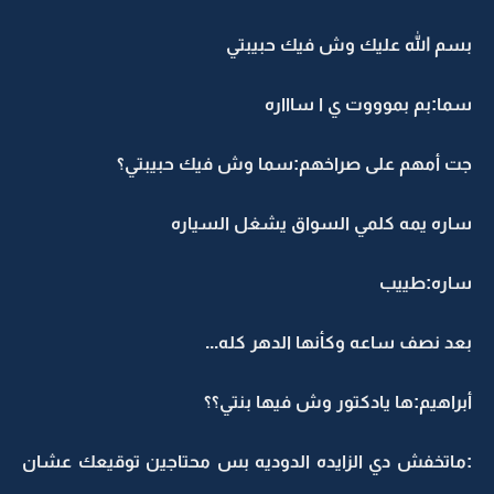
بسم الله عليك وش فيك حبيبتي
سما:بم بموووت ي ا ساااره
جت أمهم على صراخهم:سما وش فيك حبيبتي؟
ساره يمه كلمي السواق يشغل السياره
ساره:طييب
بعد نصف ساعه وكأنها الدهر كله...
أبراهيم:ها يادكتور وش فيها بنتي؟؟
:ماتخفش دي الزايده الدوديه بس محتاجين توقيعك عشان