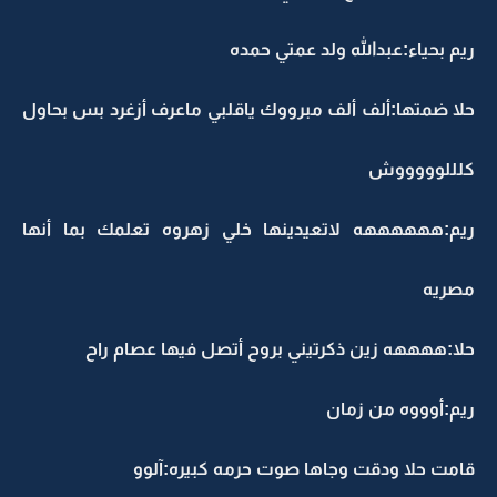
ريم بحياء:عبدالله ولد عمتي حمده
حلا ضمتها:ألف ألف مبرووك ياقلبي ماعرف أزغرد بس بحاول
كلللوووووش
ريم:ههههههه لاتعيدينها خلي زهروه تعلمك بما أنها
مصريه
حلا:ههههه زين ذكرتيني بروح أتصل فيها عصام راح
ريم:أوووه من زمان
قامت حلا ودقت وجاها صوت حرمه كبيره:آلوو