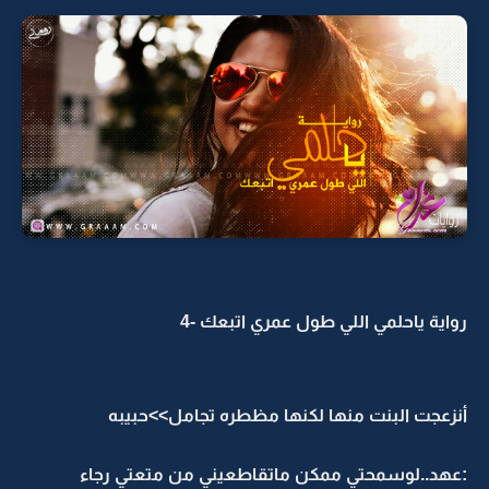
رواية ياحلمي اللي طول عمري اتبعك -4
أنزعجت البنت منها لكنها مظطره تجامل>>حبيبه
:عهد..لوسمحتي ممكن ماتقاطعيني من متعتي رجاء