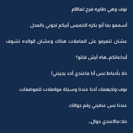
نوف وهي طايره فرح:تماااام
أسمعو بما أنو بكره الخميس أبيكم تجوني بالمحل
عشان تتعرفو على العاملات هناك وعشان الوالده تشوف
أبداعاتكم..هاه أيش قلتو؟
حلا بأحباط:بس أنا ماعندي أحد يجيبني!
نوف:ولايهمك أحنا عندنا وسيلة مواصلات للموضفات
عندنا بس عطيني رقم جوالك
حلا:ماااعندي جوال..