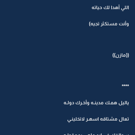
اللي أهدا لك حياته
وأنت مستكثر تجيه)
((مازن))
****
ياليل همـك مدينـه وأخـرك دولـه
تعال مشتاقه اسهـر لاتخلينـي