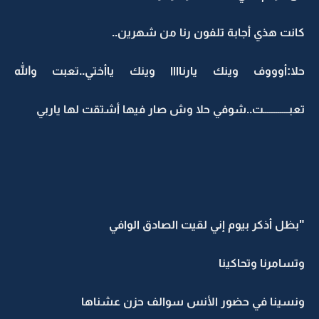
كانت هذي أجابة تلفون رنا من شهرين..
حلا:أوووف وينك يارناااا وينك ياأختي..تعبت والله
تعبــــــــــــت..شوفي حلا وش صار فيها أشتقت لها ياربي
"بظل أذكر بيوم إني لقيت الصادق الوافي
وتسامرنا وتحاكينا
ونسينا في حضور الأنس سوالف حزن عشناها