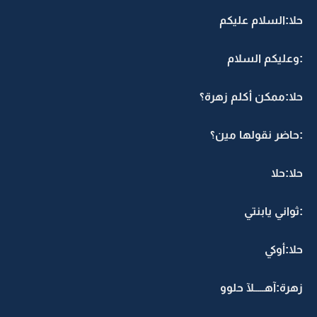
حلا:السلام عليكم
:وعليكم السلام
حلا:ممكن أكلم زهرة؟
:حاضر نقولها مين؟
حلا:حلا
:ثواني يابنتي
حلا:أوكي
زهرة:آهـــــلآ حلوو