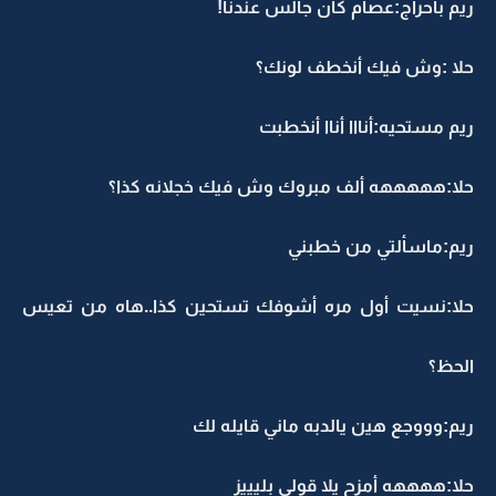
ريم بأحراج:عصام كان جالس عندنا!
حلا :وش فيك أنخطف لونك؟
ريم مستحيه:أنااا أناا أنخطبت
حلا:هههههه ألف مبروك وش فيك خجلانه كذا؟
ريم:ماسألتي من خطبني
حلا:نسيت أول مره أشوفك تستحين كذا..هاه من تعيس
الحظ؟
ريم:وووجع هين يالدبه ماني قايله لك
حلا:ههههه أمزح يلا قولي بليييز