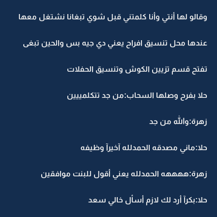
وقالو لها أنتي وأنا كلمتني قبل شوي تبغانا نشتغل معها
عندها محل تنسيق افراح يعني دي جيه بس والحين تبغى
تفتح قسم تزيين الكوش وتنسيق الحفلات
حلا بفرح وصلها السحاب:من جد تتكلمييين
زهرة:والله من جد
حلا:ماني مصدقه الحمدلله آخيرآ وظيفه
زهرة:ههههه الحمدلله يعني أقول للبنت موافقين
حلا:بكرآ أرد لك لازم أسأل خالي سعد