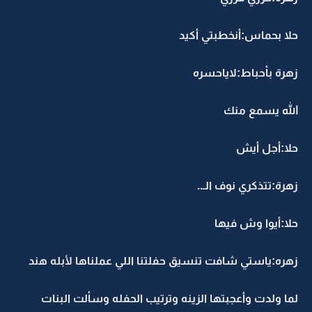
حلا بحماس:أنخطبتي أكيد
زهرة بأحباط:لاياحسره
الله يسمع منك
حلا:أجل أيش
زهرة:تتذكري نوف الـ..
حلا:أيوا وش فيها
زهره:ياستي شافت تنسيق حفلتنا اللي عملناها لأبله هند
لما ولدت وأعجبتها الزينه وترتيب الحفله وسألت البنات