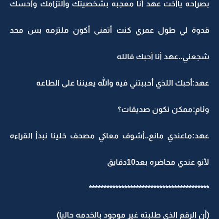
بصراحه ياأخت عهد أنا معجبه بشخصيتك وألتزامك وأحسك
قدوة لي طول عمري كنت أتمنى أكون ملتزمه بس محد
شجعني..عهد أنا أحبك فالله
عهد:أحبك اللذي أحببتني فيه والله يعيننا على الطاعه
وئام:ممكن نكون صديقات؟
عهد:ماعندي مانع..أشوف معاكي مصحف خلينا نبدأ القراءه
لأنو عندي محاضره بعد10دقايق
*****************************************
(أن الرقم الذي طلبته غير موجود بالخدمه حاليآ)