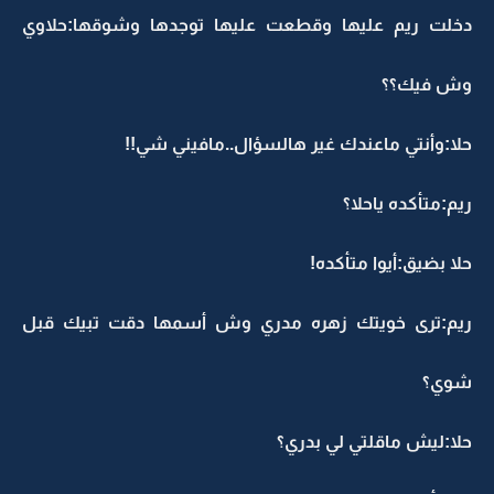
دخلت ريم عليها وقطعت عليها توجدها وشوقها:حلاوي
وش فيك؟؟
حلا:وأنتي ماعندك غير هالسؤال..مافيني شي!!
ريم:متأكده ياحلا؟
حلا بضيق:أيوا متأكده!
ريم:ترى خويتك زهره مدري وش أسمها دقت تبيك قبل
شوي؟
حلا:ليش ماقلتي لي بدري؟