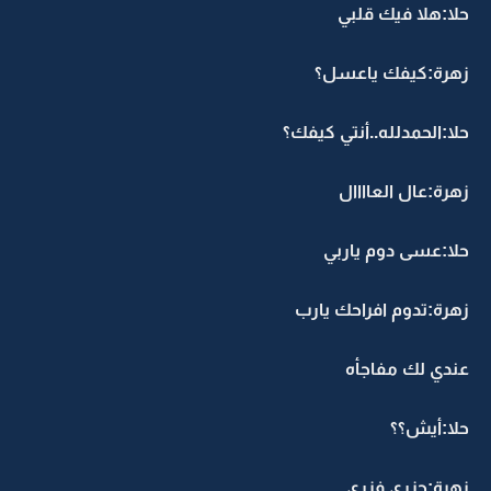
حلا:هلا فيك قلبي
زهرة:كيفك ياعسل؟
حلا:الحمدلله..أنتي كيفك؟
زهرة:عال العاااال
حلا:عسى دوم ياربي
زهرة:تدوم افراحك يارب
عندي لك مفاجأه
حلا:أيش؟؟
زهرة:حزري فزري