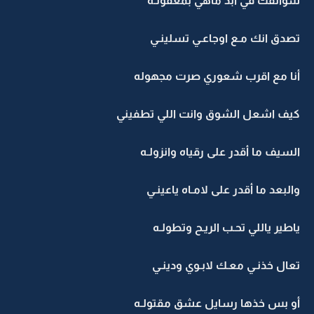
سوالفك في ابد ماهي بمعقولـه
تصدق انك مـع اوجاعـي تسلينـي
أنا مع اقرب شعوري صرت مجهوله
كيف اشعل الشوق وانت اللي تطفيني
السيف ما أقدر على رقياه وانزولـه
والبعد ما أقدر على لامـاه ياعينـي
ياطير ياللي تحـب الريـح وتطولـه
تعال خذنـي معـك لابـوي ودينـي
أو بس خذها رسايل عشق مقتولـه