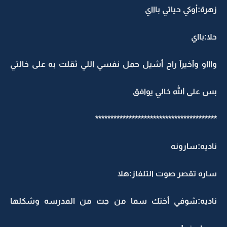
زهرة:أوكي حياتي باااي
حلا:بااي
واااو وآخيرآ راح أشيل حمل نفسي اللي ثقلت به على خالتي
بس على الله خالي يوافق
****************************************
ناديه:سارونه
ساره تقصر صوت التلفاز:هلا
ناديه:شوفي أختك سما من جت من المدرسه وشكلها