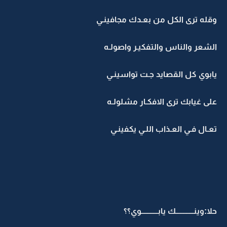
وقله ترى الكل من بعـدك مجافينـي
الشعر والناس والتفكيـر واصولـه
يابوي كل القصايد جـت تواسينـي
على غيابك ترى الافكـار مشلولـه
تعـال فـي العـذاب اللـي يكفينـي
حلا:وينــــــــــــك يابـــــــــــوي؟؟