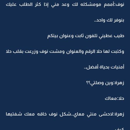
نوف:أممم مومشكله لك وعد مني إذا كثر الطلب عليك
بنوفر لك واحد..
طيب عطيني تلفون ثابت وعنوان بيتكم
وكتبت لها حلا الرقم والعنوان ومشت نوف وزرعت بقلب حلا
أمنيات بحياة أفضل..
زهرة:وين وصلتي؟؟
حلا:معاك
زهرة:لاحشى منتي معاي..شكل نوف خاقه معك شفتيها
كيف