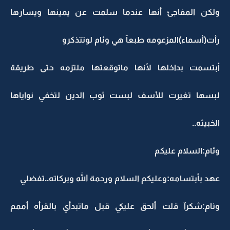
ولكن المفاجئ أنها عندما سلمت عن يمينها ويسارها
رأت(أسماء)المزعومه طبعآ هي وئام لوتتذكرو
أبتسمت بداخلها لأنها ماتوقعتها ملتزمه حتى طريقة
لبسها تغيرت للأسف لبست ثوب الدين لتخفي نواياها
الخبيثه..
وئام:السلام عليكم
عهد بأبتسامه:وعليكم السلام ورحمة الله وبركاته..تفضلي
وئام:شكرآ قلت ألحق عليكي قبل ماتبدأي بالقرأه أممم