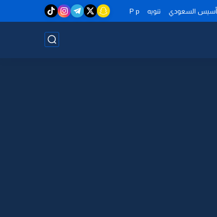
تأسيس السعودي
تنويه
P p