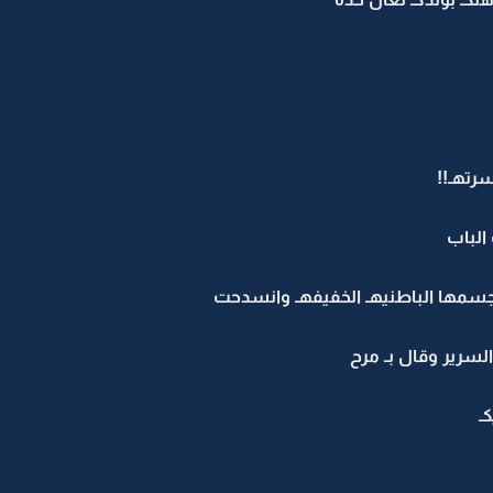
رتهـ!!
الباب
سمها الباطنيهـ الخفيفهـ وانسدحت
رير وقال بـ مرح
ـ