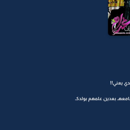
دي يعني!!
معهـ بعدين علمهم بولدكـ