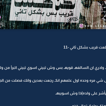
ت قريب بشكل ثاني -11
 وادري ان السالفهـ قويهـ بس وش تبيني اسوي تبيني اتبرأ من ول
 شي مره وحده اول علمهم انكـ رجعت بعدين وانك فصلت من الجا
يأشر على ولده)ذا وش اسويبهـ
هلكـ بولدكـ تعال خذه