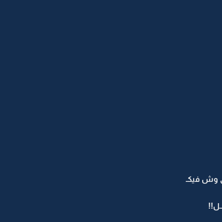
ي وش فيكـ
ـل!!