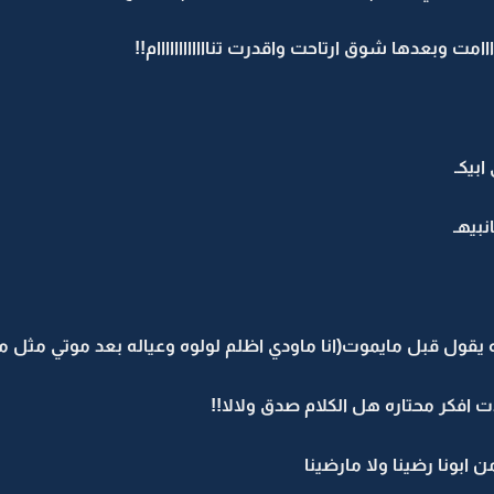
مت وبعدها شوق ارتاحت واقدرت تناااااااااااام!!
بيكـ
بيهـ
ه يقول قبل مايموت(انا ماودي اظلم لولوه وعياله بعد موتي مثل م
افكر محتاره هل الكلام صدق ولالا!!
ن ابونا رضينا ولا مارضينا