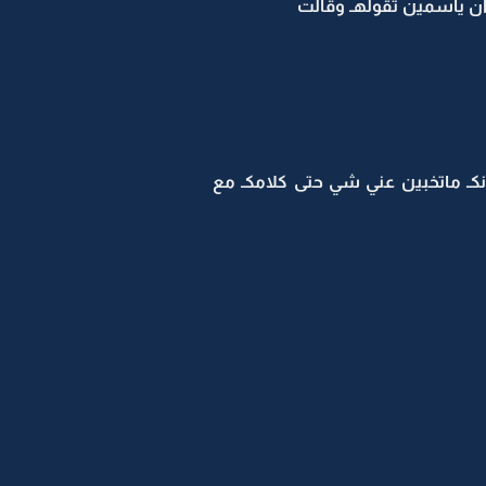
ن ياسمين تقولهـ وقالت
ـ ماتخبين عني شي حتى كلامكـ مع