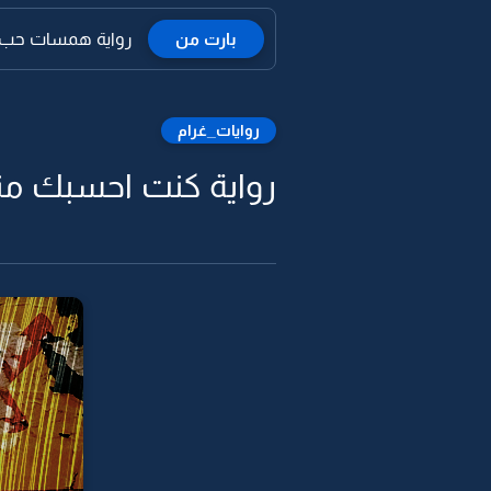
بارت من
رواية همسات حب تنز
روايات_غرام
رواية كنت احسبك من