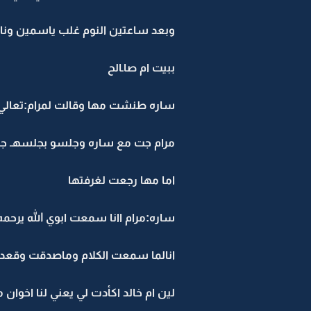
وبعد ساعتين النوم غلب ياسمين وناااا
ببيت ام صاـالح
ساره طنشت مها وقالت لمرام:تعالي ا
مرام جت مع ساره وجلسو بجلسهـ جان
اما مها رجعت لغرفتها
ساره:مرام اانا سمعت ابوي الله يرحم
انالما سمعت الكلام وماصدقت وقعدت 
لين ام خالد اكأدت لي يعني لنا اخوان م