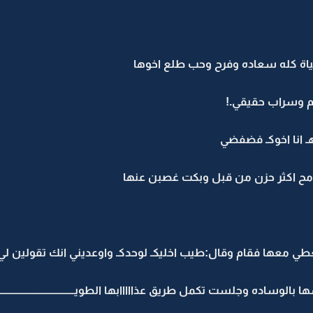
 حياة كله سعاده وفرح وحب طلع اخوها
م وسراب حقيقي.!
انا اخوكـ فضفضي
مح اكثر حزن من قبل وبكت غصبن عنها
طي معها فقام وقال:طيب اخليكـ لوحدكـ واوعديني انك تقولين ل
ده وجلست تكمل طريق عذااااابها الطويــــــــــــــــــــــــــــــــــــ