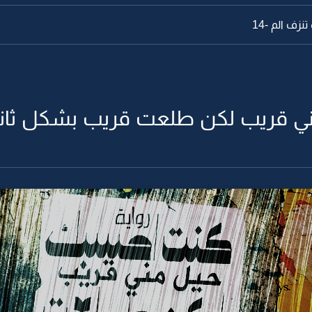
ف الم -14
ي قريب لكن طلعت قريب بشكل ثاني -