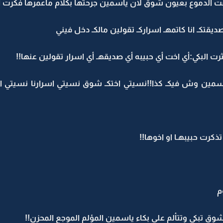
الدموع بعيون شوق لان ياسمين جرحتها بكلام ماعمرها فكرت ا
ديقتكـ انا كاتمهـ اسراركـ تقولين مالكـ دخل فيني
 البكي:أي اخت أي حبيبه أي صديقهـ أي اسرار تقولين عنها!!
ن وش فيكـ كذا!!نسيتي اختكـ شوق نسيتي اسرارنا نسيتي انك
كرت حبيبهـا او اخوها!!
م
تبكي وتتألم على بكاء ياسمين المؤلم الموجع المحزن!!