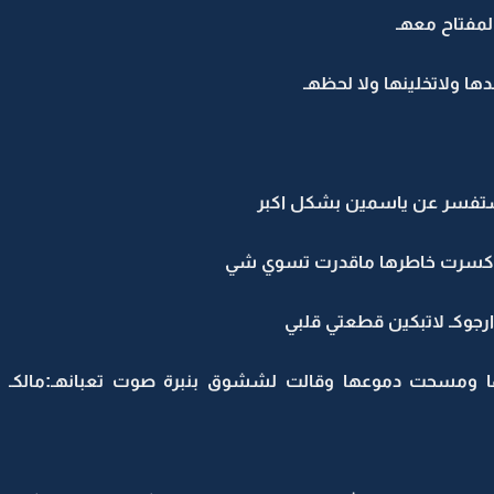
لمفتاح معهـ
 ولاتخلينها ولا لحظهـ
تفسر عن ياسمين بشكل اكبر
ي كسرت خاطرها ماقدرت تسوي شي
ارجوكـ لاتبكين قطعتي قلبي
ومسحت دموعها وقالت لششوق بنبرة صوت تعبانهـ:مالكـ دخل