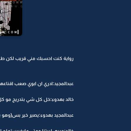
رواية كنت احسبك مني قريب لكن طلع
عبدالمجيد:ادري ان ابوي صعب اقناعهـ
خالد بهدوء:خل كل شي بتدريج مو كل
عبدالمجيد بهدوء:يصير خير بس(وهو 
خالد:جيبهـ لبيتنا ومتى مابغيت تعلم ا