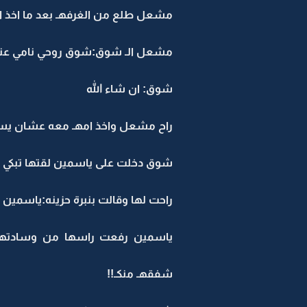
مشعل طلع من الغرفهـ بعد ما اخذ ا
مشعل الـ شوق:شوق روحي نامي عندها
شوق: ان شاء الله
راح مشعل واخذ امهـ معه عشان يس
شوق دخلت على ياسمين لقتها تبك
راحت لها وقالت بنبرة حزينه:ياسمين 
ياسمين رفعت راسها من وسادتها 
شفقهـ منكـ!!