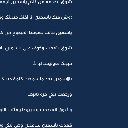
شوق بصدمه من كلام ياسمين تجمعت 
:وش فيكـ ياسمين انا اختكـ حبيبتكـ وص
ياسمين قالت بصوتها المبحوح من كثرت
شوق بتعجب وخوف على ياسمين:ياسمي
حبيبكـ تقولينهـ ليـ!ـ!ـ
ياااسمين بعد ماسمعت كلمة حبيبكـ تذ
ورجعت تبكي مره ثانيهـ
وشوق انسدحت بسريرها ومثلت النو
قعدت ياسمين ساعتين وهي تبكي وشوق 