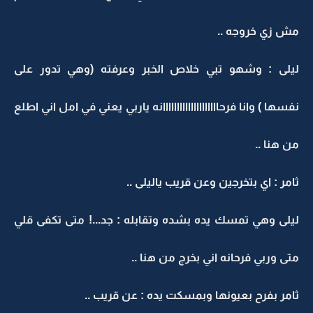
مش زي خروجه ..
ليلى : وشهو تبي خلاص الخبر وعرفته (وهي تدور على
نفسها ) وانا فرحاااااااااااااااااااانه ياربي يعني في امل اني اطلع
من هنا ..
ثامر : اي بتخرجين وعن قريب ياليلى ..
ليلى وهي تمسك يده بشده وتقابله : جد...! متى تكفى قلي
متى وربي فرحانه اني بخرج من هنا ..
ثامر بفرح بعيونها وبمسكت يده : عن قريب ..