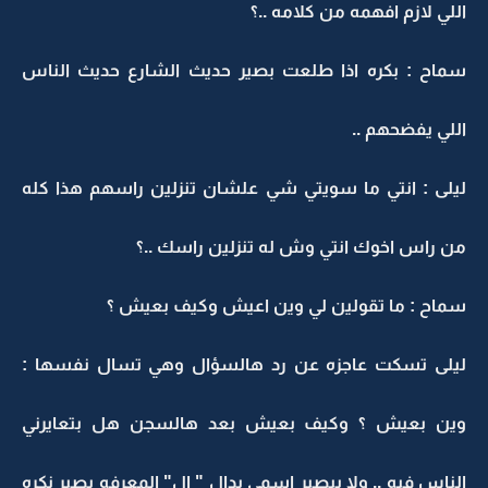
اللي لازم افهمه من كلامه ..؟
سماح : بكره اذا طلعت بصير حديث الشارع حديث الناس
اللي يفضحهم ..
ليلى : انتي ما سويتي شي علشان تنزلين راسهم هذا كله
من راس اخوك انتي وش له تنزلين راسك ..؟
سماح : ما تقولين لي وين اعيش وكيف بعيش ؟
ليلى تسكت عاجزه عن رد هالسؤال وهي تسال نفسها :
وين بعيش ؟ وكيف بعيش بعد هالسجن هل بتعايرني
الناس فيه .. ولا بيصير اسمي بدال " ال" المعرفه بصير نكره