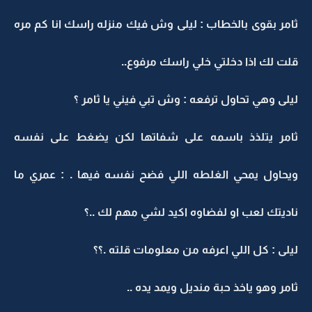
ثامر بقوى بالخطاب : ليلى وش فيك منزله راسك انا كم مره
قلت لك اذا دخلتي خلي راسك مرفوع..
ليلى وهي تحاول ترفعه : وش تبي فيني يا ثامر ؟
ثامر يتلذذ باسمه على شفاتها لكن يضغط على نفسه
ويحاول يمحي الغلطه اللي فضح نفسه فيها . : عمري ما
ناديتك لعب او لفضاوه اكيد لشي مهم لك ..؟
ليلى : كل اللي اعرفه من معلومات قلته .؟؟
ثامر وهو ياخذ حبة منديل ويمد يده ..