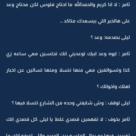
ثامر : لا انا كريم والحمدالله ما احتاج فلوس لكن محتاج وعد
على هالخبر اللي بيسعدك متاكد ..
ليلى بصدمه: وعد ؟
ثامر : ايوه وعد ابيك توعديني انك تجلسين معي ساعه زي
كذا وتسوالفين معي منها نتسلا ومنها تسالين عن اخبار
اهلك واخواتك ؟
ليلى توقف : وش شايفني وحده من الشارع تتسلا فيها ؟
ثامر بخوف : لا تفهمين قصدي غلط يا ليلى كل قصدي انك
تغيرين فيها جو بدال الجلسه بين الحديد واللي اعرفه انك ما