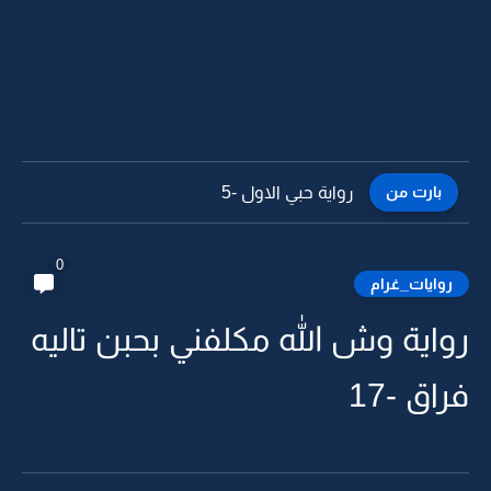
بارت من
رواية حبي الاول -4
0
روايات_غرام
رواية وش الله مكلفني بحبن تاليه
فراق -17