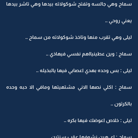
سماح وهي جالسه وتفتح شوكولاته بيدها وهي تاشر بيدها
يعني روحي ..
ليلى وهي تقرب منها وتاخذ شوكولاته من سماح ..
سماح : وين عطينيااهم نفسي فيهاذي ..
ليلى : بس وحده بهدي اعصابي فيها يالبخيله ..
سماح : اكلي نصها الاني مشتهيتها ومافي الا حبه وحده
بالكرتون ..
ليلى : خلاص اعوضك فيها بكره ..
سماح : اي هين نشوفها عقب سنتين ..