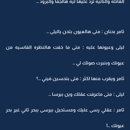
القاتله والثانيه ترد عليها ليه هالجفا والبرود ..
ثامر بحنان : متى هالعيون بتحن ياليلى ..
ليلى وعيونها عليه : متى ما خفت هالنظره القاسيه من
عيونك وبنبرت صوتك لي ..
ثامر ويقرب منها اكثر : متى بتحسين فيني ..؟
ليلى : متى ماعرفت عقلك وين بيرسا ..
ثامر : عقلي رسى عليك ومستحيل بيرسى ببحر ثاني غير بحر
عيونك ..!