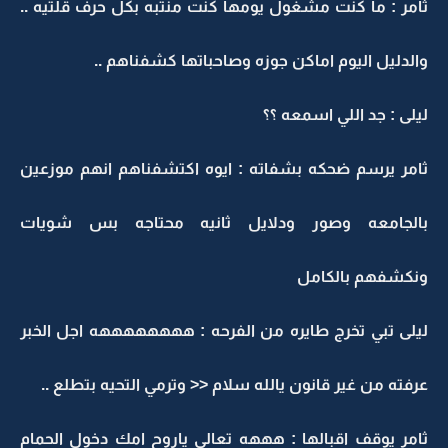
ثامر : ما كنت مشغول يومها كنت منتبه بكل حرف قلتيه ..
والدليل اليوم اماكن جوزه وصاحباتها كشفناهم ..
ليلى : جد اللي اسمعه ؟؟
ثامر يرسم ضحكه بشفاته : ايوه اكتشفناهم انهم موزعين
بالجامعه وصور ودلايل ثانيه محتاجه بس شويات
ونكشفهم بالكامل
ليلى تبي تخرج طايره من الفرحه : ههههههههه اجل الخبر
عرفته من غير قانون يالله سلام << وترمي التحيه بتطلع ..
ثامر يوقف اقبالها : هههه تعالي ياروح امك دخول الحمام