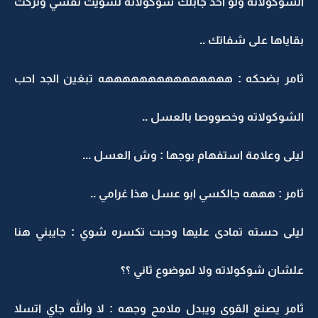
الشوكولاته ولو احد جابلك شوكولاته لسويت نفسي وتركت
بقاياها على شفاتك ..
ثامر بضحكه : هههههههههههههههه تبغين الجد احب
الشوكولاته وخصووصا بالعسل ..
ليلى وعلامة استفهام بوجها : وش العسل ...
ثامر : هههه جالكسي ابو عسل هذا غرامي ..
ليلى حسته تمادى عليها وحبت تكسره شوي : جايبني هنا
علشان شوكولاته ولا لموضوع ثاني ؟؟
ثامر يصنع القوى ويبدل ملامح وجهه : لا والله جاي اتسلا