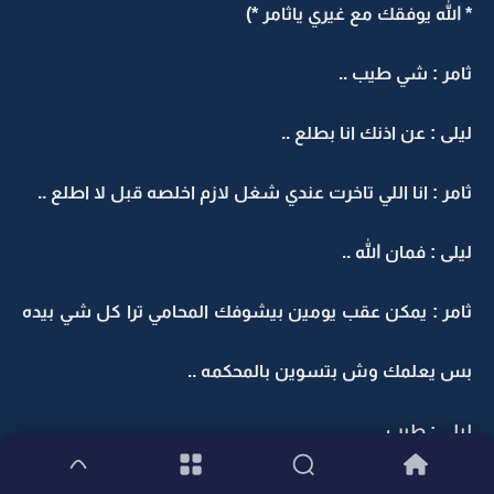
* الله يوفقك مع غيري ياثامر *)
ثامر : شي طيب ..
ليلى : عن اذنك انا بطلع ..
ثامر : انا اللي تاخرت عندي شغل لازم اخلصه قبل لا اطلع ..
ليلى : فمان الله ..
ثامر : يمكن عقب يومين بيشوفك المحامي ترا كل شي بيده
بس يعلمك وش بتسوين بالمحكمه ..
ليلى : طيب ..
وتطلع ويدها بقلبها .وهي تخاطب نفسها .. وش فيك