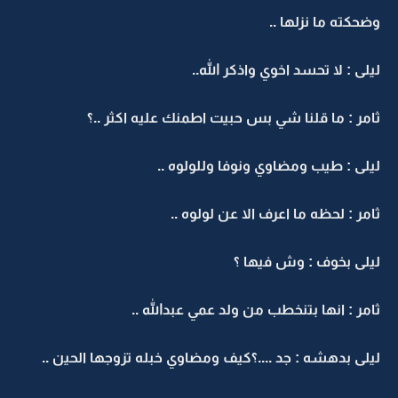
وضحكته ما نزلها ..
ليلى : لا تحسد اخوي واذكر الله..
ثامر : ما قلنا شي بس حبيت اطمنك عليه اكثر ..؟
ليلى : طيب ومضاوي ونوفا وللولوه ..
ثامر : لحظه ما اعرف الا عن لولوه ..
ليلى بخوف : وش فيها ؟
ثامر : انها بتنخطب من ولد عمي عبدالله ..
ليلى بدهشه : جد ....؟كيف ومضاوي خبله تزوجها الحين ..