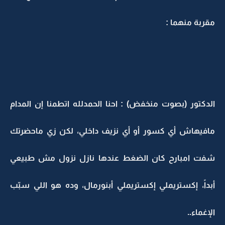
مقربة منهما :
الدكتور (بصوت منخفض) : احنا الحمدلله اتطمنا إن المدام
مافيهاش أي كسور أو أي نزيف داخلي، لكن زي ماحضرتك
شفت امبارح كان الضغط عندها نازل نزول مش طبيعي
أبداً، إكستريملي إكستريملي أبنورمال، وده هو اللي سبّب
الإغماء..