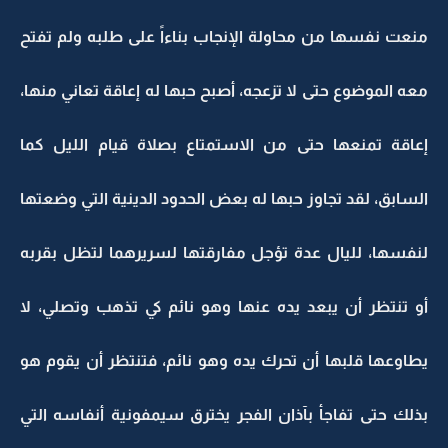
منعت نفسها من محاولة الإنجاب بناءاً على طلبه ولم تفتح
معه الموضوع حتى لا تزعجه، أصبح حبها له إعاقة تعاني منها،
إعاقة تمنعها حتى من الاستمتاع بصلاة قيام الليل كما
السابق، لقد تجاوز حبها له بعض الحدود الدينية التي وضعتها
لنفسها، لليال عدة تؤجل مفارقتها لسريرهما لتظل بقربه
أو تنتظر أن يبعد يده عنها وهو نائم كي تذهب وتصلي، لا
يطاوعها قلبها أن تحرك يده وهو نائم، فتنتظر أن يقوم هو
بذلك حتى تفاجأ بآذان الفجر يخترق سيمفونية أنفاسه التي