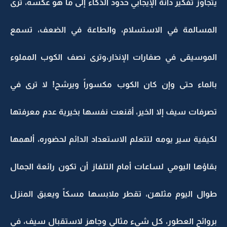
يتجاوز تفكير دانة الإيجابي حدود الذكاء إلى ما هو عكسه، ترى
المسالمة في الاستسلام، والطاعة في الضعف، تسمع
الموسيقى في صفارات الإنذار،وترى نصف الكوب المملوء
بالماء حتى وإن كان الكوب مكسوراً ويرشح! لا ترى في
تصرفات سيف إلا الخير، أقنعت نفسها بخيرية عدم معرفتها
لكيفية سير يومه لتتعلم الاستعداد الدائم لحضوره، ألهمها
بقاؤها اليومي لساعات أمام التلفاز أن تكون رائعة الجمال
طوال اليوم مثلهن، تقطر ملابسها مسكاً ويعبق المنزل
بروائح العطور، كل شيء مثالي وجاهز لاستقبال سيف، في