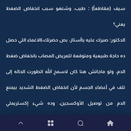
سيف (مقاطعاٌ) : طيب، وشنهو سبب انخفاض الضغط
يعني؟
الدكتور: صبرك عليه ياأستاز، بص حضرتك،االاغماء اللي حصل
ده حاجة طبيعية ومتوقعة للمريض المصاب بانخفاض ضغط
الدم، ولو ماجاتش هنا كان لاسمح الله اتطورت الحاله إلى
تلف في أعضاء الجسم لأن انخفاض الضغط الشديد بيمنع
الدم من توصيل الأوكسجين، وده شيء إكستريملي
إكستريملي دينجرس يا أخ سيف.