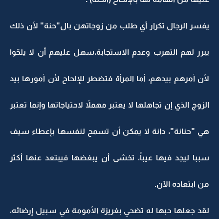
يفسر الرجال تكرار أي طلب من زوجاتهن بال"حنة" لأن ذلك
يبرر لهم التهرب وعدم الاستجابة،سهل عليهم أن لا يلحّوا
لأن أمرهم بيدهم، أما المرأة فتضطر للإلحاح لأن أمورها بيد
الزوج الذي إن تجاهلها لا يعتبر مهملاً لاحتياجاتها وإنما تعتبر
هي "حنانة"، دانة لا يمكن أن تسمح لنفسها بإعطاء سيف
سببا ليجد فيها عيباً، تخشى أن يبغضها فيبتعد عنها أكثر
من ابتعاده الآن.
لقد جعلها حبها له تضحي بغريزة الأمومة في سبيل إرضائه،