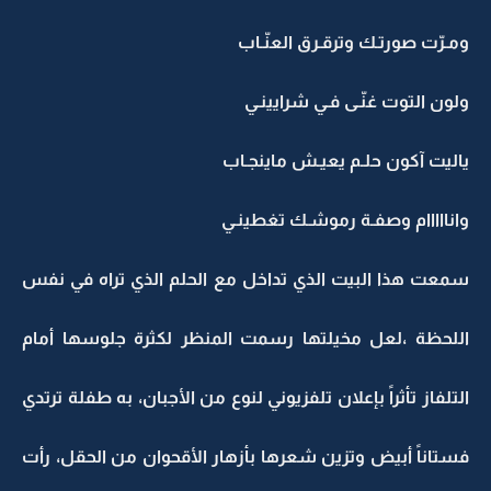
ومـرّت صورتـك وترقـرق العنّـاب
ولون التوت غنّـى فـي شرايينـي
ياليت آكون حلـم يعيـش ماينجـاب
وانااااام وصفـة رموشـك تغطينـي
سمعت هذا البيت الذي تداخل مع الحلم الذي تراه في نفس
اللحظة ،لعل مخيلتها رسمت المنظر لكثرة جلوسها أمام
التلفاز تأثراً بإعلان تلفزيوني لنوع من الأجبان، به طفلة ترتدي
فستاناً أبيض وتزين شعرها بأزهار الأقحوان من الحقل، رأت