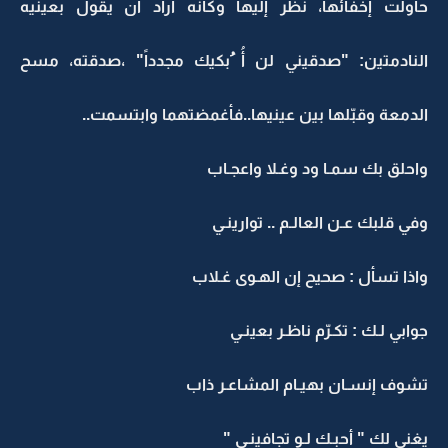
حاولت إخفائها، نظر إليها وكأنه أراد أن يقول بعينيه
النادمتين: "صدقيني لن أُ ُبكيك مجدداً" ،صدقته، مسح
الدمعة وقبّلها بين عينيها..فأغمضتهما وابتسمت..
واحلق بك سمـا ود وغـلا واعجـاب
وفي قلبك عـن العالـم .. توارينـي
واذا تسأل : صحيح إن الهـوى غـلاب
جوابي لـك : تكـرّم ناظـر بعينـي
تشوف إنسـان بهيـام المشاعـر ذاب
يغني لك " أحبـك لـو تجافينـي "