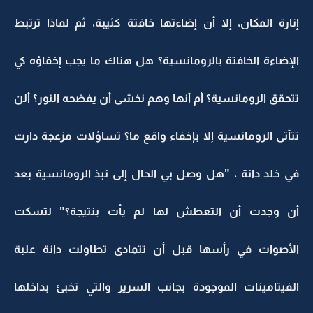
إنارة المكان، إلا أن إضاءتها خافتة كئيبة، ثم لماذا ترتبط
الإضاءة الخافتة بالرومانسية؟ هل هناك ما يجب إخفاؤه كي
تتحقق الرومانسية؟ أم أنها وهم نخشى أن يفضحه النور؟ ألن
تتأتى الرومانسية إلا بإخفاء واقع ما؟ تساؤلات مزعجة دارت
في خلد دانة ، "هل وصل بي الحال إلى نبذ الرومانسية بعد
أن وجدت أن التعطش لها لم يأت بنتيجة؟" لتسكت
الأصوات في رأسها قبل أن تتمادى تطاولت دانة علبة
الفيتامينات الموجودة بجانب السرير والتي تخبئ بداخلها