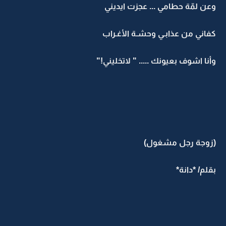
وعن لمّة حطامي ... عجزت ايديني
كفاني من عذابـي وحشـة الأغـراب
وأنا اشوف بعيونك ..... " لاتخليني!"
(زوجة رجل مشغول)
بقلم/ *دانة*