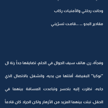
وحانت رحلتـي والأمنيـات ركاب
مقادير البدو ... ...قامـت تسرّينـي
وفجأة، رن هاتف سيف الجوال في الحلم، تضايقها جداً رنة ال
"نوكيا" البغيضة، أفلتها من يديه، وانشغل بالاتصال الذي
جاءه، نظرت إليه بتحسر وتباعدت المسافة بينهما في
الحقل، نبتت بينهما المزيد من الأزهار ولكن الجراد كان قادماً