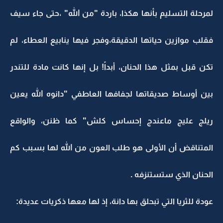
لمرحلة التسليم بأنها هكذا، باردة "من الله" ،حتى جاء سيف
فقلب موازين حياتها الدقيقة،وفجر فيها ينابيع العطاء، لم
تكن قبل بمثل هذا الحنان، أبداً! بل إنها كانت مادة للتندر
بين أوساط صديقاتها لجفافها العاطفي "دانوه الله يعين
ريلج عليج ماعندج إحساس كلش" كما ظنن، والواقع
المتناقض أن الأولى هو طلب العون من الله لها بسبب كم
الحنان الذي ستستنزفه .
عودة للثريا التي تبحلق بها دانة، إذ لها معها ذكريات عديدة: