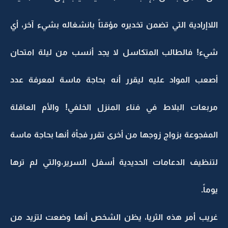
اللاإرادية التي تضمن تخديره مؤقتاً بانشغاله بشيء آخر، أي
شيء! فالطالب المتكاسل لا يجد أنسب من ليلة امتحان
أصعب المواد عليه ليقرر أنه بحاجة ماسة لمعرفة عدد
مربعات البلاط في فناء المنزل الخلفي! والأم العاقلة
المفجوعة بزواج زوجها من أخرى تقرر فجأة أنها بحاجة ماسة
لتنظيف الدعامات الحديدية أسفل السرير،والتي لم ترها
يوماً.
غريب أمر هذه الثريا، يظن الشخص أنها وضعت لتزيد من