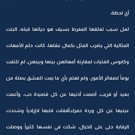
أي لحظة.
لعل سبب تعلقها المفرط بسيف هو حياتها قبله، البنت
المثالية التي يضرب المثل بكمال عقلها، كانت حلم الأمهات
وكابوس الفتيات لمقارنة أمهاتهن بينها وبينهن، لم تلتفت
يوماً لصغائر الأمور، ولم تهتم بأي ما يمت للعشق بصلة من
بعيد أو قريب، أصمت أذنيها عن كل قصيدة حب، وأعمت
عينيها عن كل وردة حمراء،أقفلت قلبها لاإرادياً وشددت
الرقابة حتى على الخيال، شكت في نفسها كثيراً ووصلت