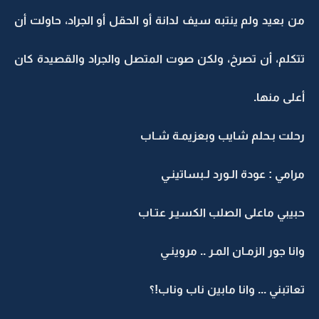
من بعيد ولم ينتبه سيف لدانة أو الحقل أو الجراد، حاولت أن
تتكلم، أن تصرخ، ولكن صوت المتصل والجراد والقصيدة كان
أعلى منها.
رحلت بـحلم شايب وبعزيمـة شـاب
مرامي : عودة الـورد لـبساتينـي
حبيبي ماعلى الصلب الكسيـر عتـاب
وانا جور الزمـان المـر .. مروينـي
تعاتبني ... وانا مابين ناب وناب!؟