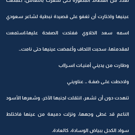
لعدد من القصائد المصورة حتى شعرت بالنعاس، أغمضت
عينيها واختارت أن تغفو على قصيدة نبطية لشاعر سعودي
اسمه سعد الخلاوي ففتحت الصفحة عليها،استمعت
لمقدمتها، سحبت اللحاف وأغمضت عينيها حتى نامت..
وطارت من يدينـي أمنيـات اسـرااب
ولاحطت علـى ضفـة .. عناوينـي
تنهدت دون أن تشعر، انتقلت لجنبها الآخر، وشعرها الأسود
الناعم قد غطى وجهها، ونزلت دميعة من عينها فاختلط
سواد الكحل ببياض الوسادة، كالعادة.