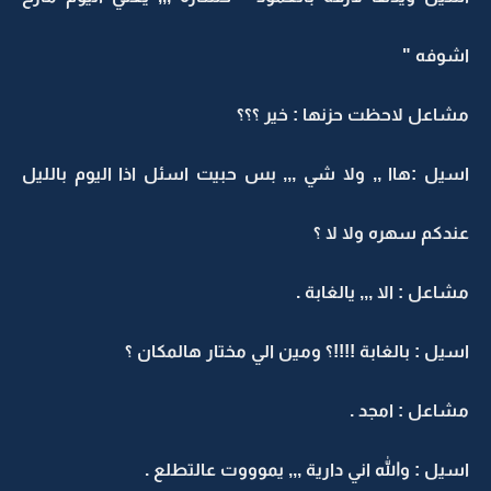
اشوفه "
مشاعل لاحظت حزنها : خير ؟؟؟
اسيل :هاا ,, ولا شي ,,, بس حبيت اسئل اذا اليوم بالليل
عندكم سهره ولا لا ؟
مشاعل : الا ,,, يالغابة .
اسيل : بالغابة !!!!؟ ومين الي مختار هالمكان ؟
مشاعل : امجد .
اسيل : والله اني دارية ,,, يموووت عالتطلع .