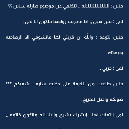
حنين : الللللللللللللله ,, تتكلمي عن موضوع صارله سنين ؟؟
لمى : بس هين ,, اذا ماخربت زواجها ماكون انا لمى .
حنين تتوعد : والله ان قربتي لها ماتشوفي الا الرصاصه
بجبهتك .
لمى : جربي .
حنين طلعت من الغرفة على دخلت ساره : شفيكم ؟؟؟
صوتكم واصل للمريخ .
لمى التفتت لها : ابشرك بشرى وانشالله ماتكون خاتمه ,,