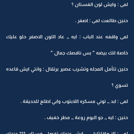
لمى : وايش لون الفستان ؟
حنين طالعت لمى : اصفر .
لمى واقفه عند الباب : ايه ,, عاد اللون الاصفر حلو عليك
خاصة انك بيضه " بس ناقصك جمال "
حنين تتأمل المجله وتشرب عصير برتقال : وانتي ايش قاعده
تسوي ؟
لمى : ابد ,, توني مسكره اللابتوب وابي اطلع للحديقة .
حنين : ايه ,, جو اليوم روعة ,, مطر خفيف .
لمى : الا ماقلتليلي ,,, ايش عندك تفصلي فستان ؟؟؟ عندك