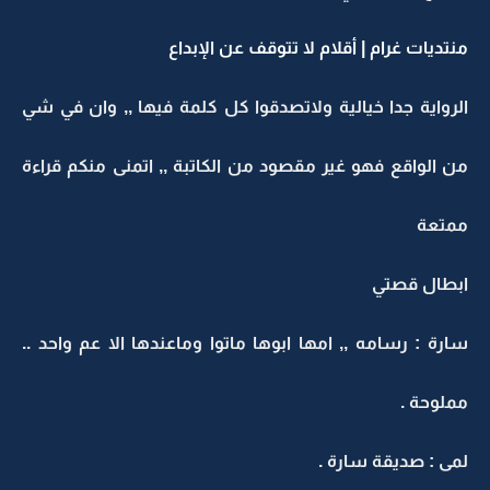
منتديات غرام | أقلام لا تتوقف عن الإبداع
الرواية جدا خيالية ولاتصدقوا كل كلمة فيها ,, وان في شي
من الواقع فهو غير مقصود من الكاتبة ,, اتمنى منكم قراءة
ممتعة
ابطال قصتي
سارة : رسامه ,, امها ابوها ماتوا وماعندها الا عم واحد ..
مملوحة .
لمى : صديقة سارة .