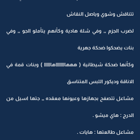
تتناقش وشوي وياصل النقاش
لضرب الجزم ,, وفي شلة هادية وكأنهم يتأملو الجو ,, وفي
بنات يضحكوا ضحكة جهرية
وكأنها ضحكة شيطانية ( هههااااااااهاااااا ) وبنات قمة في
الاناقة وديكور اللبس المتناسق
مشاعل تتصفح بجهازها وعيونها معقده ,, جتها اسيل من
الدرج : هاي ميشو .
مشاعل طالعتها : هايات .