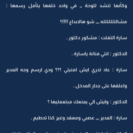
وكأنها تنشد للوحة ,, في واحد خلفها يتأمل رسمها :
مشالللللللله ,,, شو هالابداع !!!!؟
سارة التفتت : مشكور دكتور .
الدكتور : انتي فنانة ياسارة .
سارة : عاد تدري ايش امنيتي ؟؟؟ ودي ارسم وجه المدير
واعلقها على جدار المدخل .
الدكتور : وايش الي يمنعك مبتعمليها ؟
سارة : المدير ,,, عصبي ومعقد وغير كذا تحطيم .