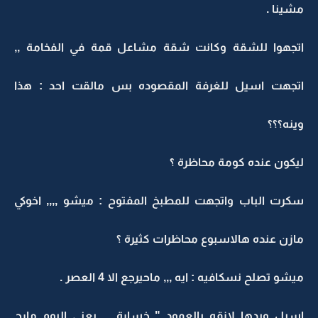
مشينا .
اتجهوا للشقة وكانت شقة مشاعل قمة في الفخامة ,,
اتجهت اسيل للغرفة المقصوده بس مالقت احد : هذا
وينه؟؟؟
ليكون عنده كومة محاظرة ؟
سكرت الباب واتجهت للمطبخ المفتوح : ميشو ,,,, اخوكي
مازن عنده هالاسبوع محاظرات كثيرة ؟
ميشو تصلح نسكافيه : ايه ,,, ماحيرجع الا 4 العصر .
اسيل ويدها لازقه بالعمود " خسارة ,,, يعني اليوم مارح