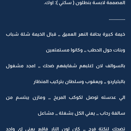
المصممة لابسة بنطلون ( سكني ): اوك.
..............
خيمة كبيرة بحافة النهر العميق ,, قبال الخيمة شلة شباب
وبنات حول الحطب ,, وكانوا مستمتعين
بالسوالف لان اغلبهم شفايفهم ضحك ,, امجد مشغول
بالبلياردو ,, ويعقوب وسلطان بتركيب المنظار
الي عدسته توصل لكوكب المريخ ,, ومازن يبتسم من
سالفة رحاب ,, يعني الكل بشغلة ,, مشاعل
تضحك لنكتة فرج ,, كان لون النار فاقع يعني اي واحد