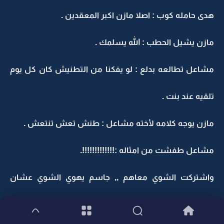
هدى حامله كوب : اصلا مازن اكبر المعقدين .
مازن يشيل الحطب : الله يسلمك .
مشاعل تطالعه بدلع : لو يفكنا من التطنيش كان كل يوم
تلقيه عند بنت .
مازن يوجه كلامه لأخته مشاعل : طنش تعش تنتعش .
مشاعل طفشت من امثاله :!!!!!!!!!!!!!.
واشتركت الشوي معاهم ,, جاسم يهوي الشوي عشان
الدخان يروح ويضحك على مازن :ههههههههههه .