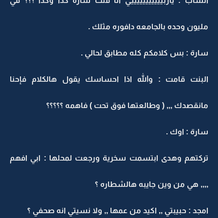
الشاب : ياربيييييييييييي انا قلت سارة كذا وكذا ؟؟؟ في
مليون وحده بالجامعه دافوره مثلك .
سارة : بس كلامكم كله مطابق لحالي .
البنت قامت : والله اذا احساسك يقول هالكلام فإحنا
مانقصدك ,,, ( وطالعتها فوق تحت ) فاهمه ؟؟؟؟؟
سارة : اوك .
تركتهم وهدى ابتسمت سخرية ورجعت لمحلها : ابي افهم
,,,, هي من وين جايبه هالشطاره ؟
امجد : حبيبتي ,, اكيد من عمها ,, ولا نسيتي انه صحفي ؟