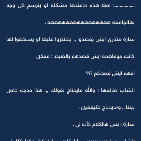
................: اصلا هذه ماعندها مشكله لو بترسم كل وجه
بهالجامعه ههههههههههههههههه .
سارة متدري ايش يقصدوا ,, يتطنزوا عليها او يستخفوا لها
كانت موفاهمه ايش قصدهم بالضبط : ممكن
افهم ايش قصدكم ؟؟؟
الشاب طالعها : والله مايحتاج نقولك ,,, هذا حديث خاص
بيننا ,, ومايحتاج تتليقفين .
سارة : بس هالكلام كأنه لي .