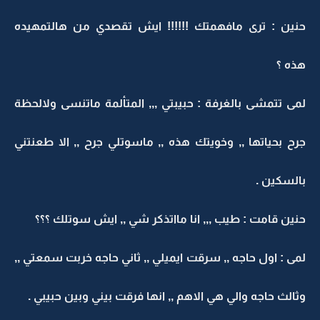
حنين : ترى مافهمتك !!!!!! ايش تقصدي من هالتمهيده
هذه ؟
لمى تتمشى بالغرفة : حبيبتي ,,, المتألمة ماتنسى ولالحظة
جرح بحياتها ,, وخويتك هذه ,, ماسوتلي جرح ,, الا طعنتني
بالسكين .
حنين قامت : طيب ,,, انا مااتذكر شي ,, ايش سوتلك ؟؟؟
لمى : اول حاجه ,, سرقت ايميلي ,, ثاني حاجه خربت سمعتي ,,
وثالث حاجه والي هي الاهم ,, انها فرقت بيني وبين حبيبي .