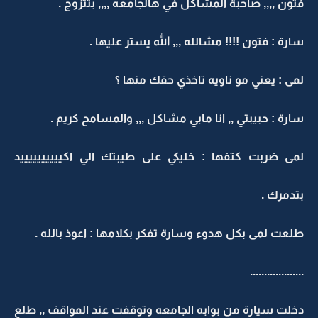
فتون ,,,, صاحبة المشاكل في هالجامعه ,,,, بتتزوج .
سارة : فتون !!!! مشالله ,,, الله يستر عليها .
لمى : يعني مو ناويه تاخذي حقك منها ؟
سارة : حبيبتي ,, انا مابي مشاكل ,,, والمسامح كريم .
لمى ضربت كتفها : خليكي على طيبتك الي اكييييييييييد
بتدمرك .
طلعت لمى بكل هدوء وسارة تفكر بكلامها : اعوذ بالله .
...................
دخلت سيارة من بوابه الجامعه وتوقفت عند المواقف ,, طلع