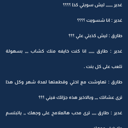
غدير ,,,,,, ليش سويتي كذا ؟؟؟؟
غدير : انا شسويت ؟؟؟؟
طارق : ليش كذبتي علي ؟؟؟
غدير : طارق ,,,,, انا كنت خايفه منك كشاب ,,, بسهولة
تلعب على كل بنت .
طارق : تهاوشت مع اختي وقطعتها لمدة شهر وكل هذا
ترى عشانك ,,, وبالاخير هذه جزاتك فيني ؟؟؟
غدير : طارق ,,,, ترى محب هالملامح على وجهك ,, ياتبتسم