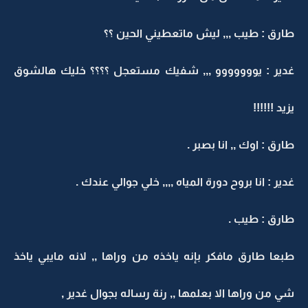
طارق : طيب ,,, ليش ماتعطيني الحين ؟؟
غدير : يووووووو ,,, شفيك مستعجل ؟؟؟؟ خليك هالشوق
يزيد !!!!!!
طارق : اوك ,, انا بصبر .
غدير : انا بروح دورة المياه ,,,, خلي جوالي عندك .
طارق : طيب .
طبعا طارق مافكر بإنه ياخذه من وراها ,, لانه مايبي ياخذ
شي من وراها الا بعلمها ,, رنة رساله بجوال غدير ,