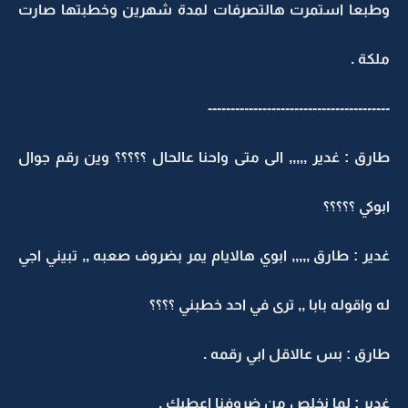
وطبعا استمرت هالتصرفات لمدة شهرين وخطبتها صارت
ملكة .
----------------------------------------
طارق : غدير ,,,,, الى متى واحنا عالحال ؟؟؟؟؟ وين رقم جوال
ابوكي ؟؟؟؟؟
غدير : طارق ,,,,, ابوي هالايام يمر بضروف صعبه ,, تبيني اجي
له واقوله بابا ,, ترى في احد خطبني ؟؟؟؟
طارق : بس عالاقل ابي رقمه .
غدير : لما نخلص من ضروفنا اعطيك .