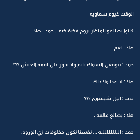
الوقت غيوم سماويه
كانوا يطالعو المنظر بروح فضفاضه ,, حمد : هلا .
هلا : نعم .
حمد : تتوقعي السمك نايم ولا يدور على لقمة العيش ؟؟؟
هلا : لا هذا ولا ذاك .
حمد : اجل شيسوي ؟؟؟
هلا : يطالع عالمه .
حمد : الللللللللله ,,, نفسنا نكون مخلوقات زي الورود .