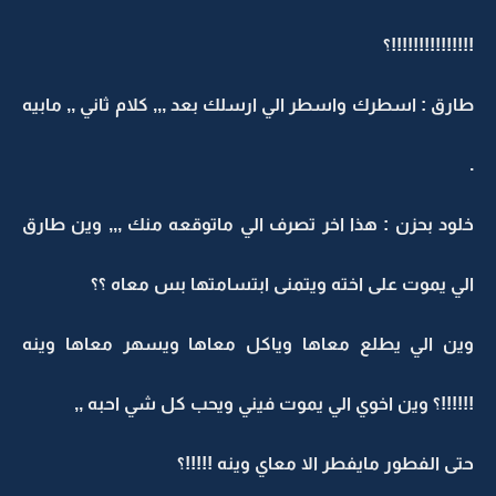
!!!!!!!!!!!!!!!؟
طارق : اسطرك واسطر الي ارسلك بعد ,,, كلام ثاني ,, مابيه
.
خلود بحزن : هذا اخر تصرف الي ماتوقعه منك ,,, وين طارق
الي يموت على اخته ويتمنى ابتسامتها بس معاه ؟؟
وين الي يطلع معاها وياكل معاها ويسهر معاها وينه
!!!!!!؟ وين اخوي الي يموت فيني ويحب كل شي احبه ,,
حتى الفطور مايفطر الا معاي وينه !!!!!؟