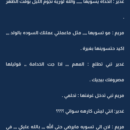
غدير : اتحداه يسويها ,,,,, والله لوريه نجوم الليل بوقت الظهر
.
مريم : مو تسويها ,,,, مثل ماعملتي عملتك السوده بالولد ,,,
اكيد حتسوينها بغيرة .
غدير تبي تطلع : المهم ,,, اذا جت الخدامة ,, قوليلها
مصروفك بيجيك .
مريم تبي تدخل غرفتها : تحلمي .
غدير: انتي ليش كارهه سواتي ؟؟؟؟
مريم : لان الي تسويه مايرضي حتى الله ,,, بالله عليكي ,,, في