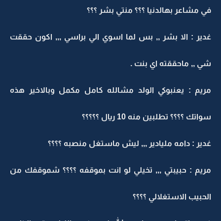
في مشاعر بهالدنيا ؟؟؟ منتي بشر ؟؟؟
غدير : الا بشر ,, بس لما اسوي الي براسي ,,, اكون حققت
شي ,, ماحققته اي بنت .
مريم : يعنبوكي الولد مشالله كامل مكمل وبالاخير هذه
سواتك ؟؟؟؟ تطلبين منه 10 ريال ؟؟؟؟؟
غدير : دامه مليادير ,,, ليش ماستغل منصبه ؟؟؟؟
مريم : حبيبتي ,,, تخيلي لو انت بموقفه ؟؟؟؟ شموقفك من
الحبيب الاستغلالي ؟؟؟؟