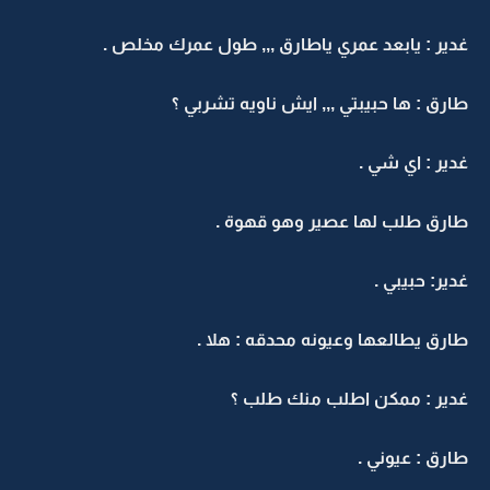
غدير : يابعد عمري ياطارق ,,, طول عمرك مخلص .
طارق : ها حبيبتي ,,, ايش ناويه تشربي ؟
غدير : اي شي .
طارق طلب لها عصير وهو قهوة .
غدير: حبيبي .
طارق يطالعها وعيونه محدقه : هلا .
غدير : ممكن اطلب منك طلب ؟
طارق : عيوني .