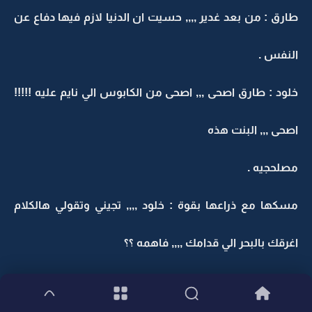
طارق : من بعد غدير ,,,, حسيت ان الدنيا لازم فيها دفاع عن
النفس .
خلود : طارق اصحى ,,, اصحى من الكابوس الي نايم عليه !!!!!
اصحى ,,, البنت هذه
مصلحجيه .
مسكها مع ذراعها بقوة : خلود ,,,, تجيني وتقولي هالكلام
اغرقك بالبحر الي قدامك ,,,, فاهمه ؟؟
خلود تبكي : طارق ,,,,, انا اختك ,,, انا اختك الوحيده ,, تسوي