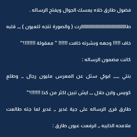
فضول طارق خلاه يمسك الجوال ويفتح الرساله .
طااااااااااااااااااااااااااااااااااااارت ( والصورة تتجه للعيون ) ,,, قلبه
خاف !!!!! وجهه وبشرته خافت !!!!!! " معقولة !!!!!!!؟"
كانت مضمون الرساله :
بنتي ,,,,, ابوكي سئل عن المعرس مليون رجال ,, وطلع
كويس وابن حلال ,,, ايش تبين اكثر من كذا !!!!!!؟"
طارق قرى الرساله على جية غدير ,, غدير لما جته طالعت
ملامحه الذايبه ,, انرفعت عيون طارق :