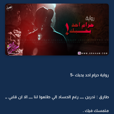
رواية حرام احد يحبك -5
طارق : تدرين ,,,, رغم الحساد الي طلعوا لنا ,,,, الا ان قلبي ,,
متمسك فيك .