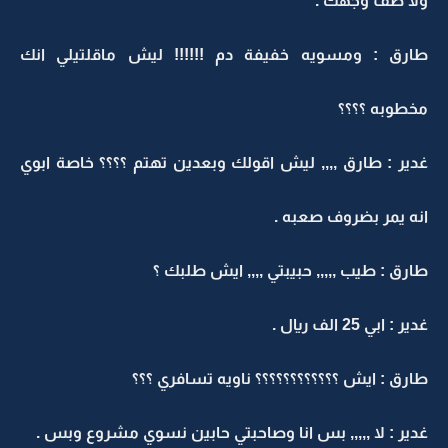
ولا ضف وجهك .
طارق : ومسويه خفيفة دم !!!!!! ليش ماقلتيلي انك
مخطوبه ؟؟؟؟
غدير : طارق ,,,, ليش اقولك وبعدين تهتم ؟؟؟؟ خاصة ابوي
انه يمر بضروف صعبه .
طارق : طيب ,,,,, حبيبتي ,,,, ايش طلبك ؟
غدير : ابي 25 الف ريال .
طارق : ايش ؟؟؟؟؟؟؟؟؟؟؟؟ ناويه تسافري ؟؟؟
غدير : لا ,,,,, بس انا وصاحبتي حابين نسوي مشروع وبس .