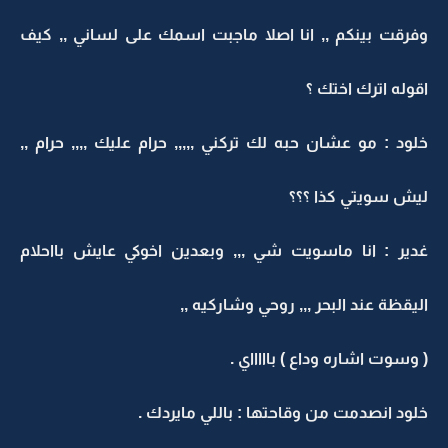
وفرقت بينكم ,, انا اصلا ماجبت اسمك على لساني ,, كيف
اقوله اترك اختك ؟
خلود : مو عشان حبه لك تركني ,,,,, حرام عليك ,,,, حرام ,,
ليش سويتي كذا ؟؟؟
غدير : انا ماسويت شي ,,, وبعدين اخوكي عايش بااحلام
اليقظة عند البحر ,,, روحي وشاركيه ,,
( وسوت اشاره وداع ) باااااي .
خلود انصدمت من وقاحتها : باللي مايردك .