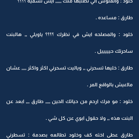
خلود : والفلوس الي تطلبها منك ,,,,, ايش تسميه ؟؟؟؟
طارق : مساعده .
خلود : والمصلحه ايش في نظرك ؟؟؟؟ ياويلي ,, هالبنت
ساحرتك حيييييل .
طارق : خليها تسحرني ,, وياليت تسحرني اكثر واكثر ,,,, عشان
مااعيش بالواقع المر .
خلود : مو مرك ارحم من حياتك الحين ,,,, طارق ,,, ابعد عن
البنت هذه ,, ولا حقول ابوي عن كل شي .
طارق عطى اخته كف وخلود تطالعه بصدمة : تسطرني