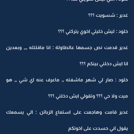
غدير : شسويت ؟؟؟
خلود : ليش خليتي اخوي يتركني ؟؟؟
غدير قدمت نص جسمها عالطاولة : انا ماقلتله ,,, وبعدين
انا ايش دخلني بينكم ؟؟؟
خلود : صار لي شهر ماشفته ,, ماعرف عنه اي شي ,, هو
ميت ولا حي ؟؟؟ وتقولي ايش دخلني ؟؟؟
غدير قامت وهاجمت على استماع الزبائن : الي يسمعك
يقول اني حسدت على اخوتكم