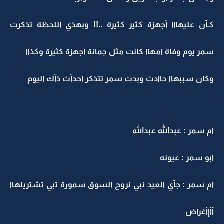
كـآن عليهااا آجهزة كثير كثيرة ..!! وبهذي اللحظة تذكرت
سمر يوم وفاة امهاا كانت مثل جمانة اجهزة كثيرة وكذاا
وكان سببهاا حاادث وبدت سمر تتذكر احدآث ذآك اليوم
ام سمر : عبدالله عبدالله
ابو سمر : عيونه
ام سمر : جآي العيد نبي نروح السوق سمورة تبي تشتريلهاا
آأإأغراض