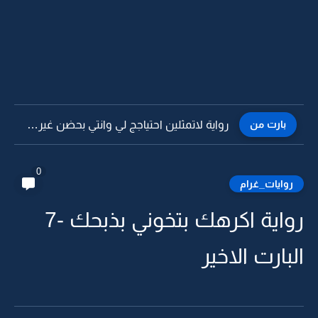
بارت من
رواية لاتمثلين احتياجج لي وانتي بحضن غيري مقزرتها -23
0
روايات_غرام
رواية اكرهك بتخوني بذبحك -7
البارت الاخير