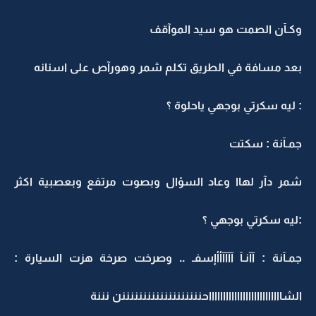
وكـآن الصمت هو سيد الموآقف
بعد مسافة في الطريق تكلم شمر وهورآص على اسنانه
: ليه سكرتي بوجهي ياحلوة ؟
جمـآنة : سكتت
شمر دآر لهاا وعاد السؤال وبصوت مرتفع وبعصبية اكثر
:ليه سكرتي بوجهي ؟
جمـآنة : آآنـآ آآآآأأإسفـ .. وصرخت صرخة هزت السيارة :
الشااااااااااااااااااااااااااحنننننننننننننننننننن نننة