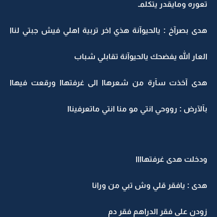
تعوره ومايقدر يتكلمـ
هدى بصرآخ : يالحيوآنة هذي اخر تربية اهلي فيش جبتي لناا
العار الله يفضحك يالحيوآنة تقابلي شباب
هدى آخذت سآرة من شعرهاا الى غرفتهاا ورقعت فيهاا
بآلآرض : رووحي انتي مو منا انتي ماتعرفيناا
ودخلت هدى غرفتهاااا
هدى : يافقر قلي وش تبي من ورانا
زودن على فقر الدراهم فقر دم