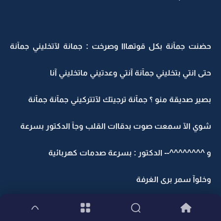
حضنت جمآنة بكل قوتهااا وصرخت : جمانة لآتخليني جمآنة
حتى انتي بتخليني جمآنة آنتي وعدتيني ماتخليني آنا
بصير صديقة منو ؟ جمآنة ترجيتك لآتتركيني جمآنة جمآنة
شوي الآ سمعت صوت بدقاات القلب وجآ الدكتور بسرعة
و ^^^^^^^^-- الدكتور : بسرعة صدمات كهربائية
وخلوآ سمر برى الغرفة
هناك قعدت تصيح ين الممرآت وتقول : آنـآ الي قتلتهاا اناا