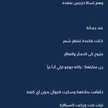
وهم لسااا حزينين بفقده
عند جمـآنة
كـآنت قااعدة تنتظر شمر
بتروح الى الدمـآر والعااار
رن مبايلهاا : يالله جوجو نزلي آنـآ برآ
تـأفأفت بدآخلهاا وسكرت الجوآل بدون آي كلمة
نزلت تحت وركبت السيااارة