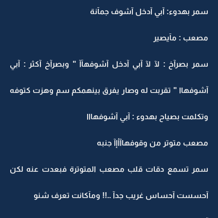
سمر بهدوء: آبي آدخل آشوف جمآنة
مصعب : مآيصير
سمر بصرآخ : لآ لآ آبي آدخل آشوفهآآ " وبصرآخ آكثر : آبي
آشوفهاا " تقربت له وصار يفرق بينهمكم سم وهزت كتوفه
وتكلمت بصياح بهدوء : آبي آشوفهااا
مصعب متوتر من وقوفهاآأإآ جنبه
سمر تسمع دقات قلب مصعب المتوترة فبعدت عنه لكن
آحسست آحساس غريب جدآ ..!! ومآكانت تعرف شنو