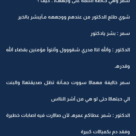
سمر وهي حـآطة اللثمة على وجههـآآ : كيف ؟
شوي طلع الدكتور من عندهم ووجههه مـآيبشر بالخير
سمر : بشر يادكتور
الدكتور : والله اناا مدري شقووول وآنتوآ مؤمنين بقضاء الله
وقدرهـ
سمر خاايفة مهمااا سووت جمـآنة تظل صديقتهاا والبنت
الي حبتهااا حتى لو هي من آشر النااس
الدكتور : شمر عطاكم عمرهـ لآن صااارت فيه اصابات خطيرة
وفقد دم بكميااات كبيرة