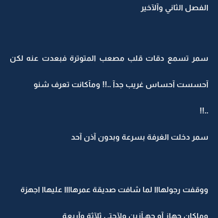
الفصل الثاني وآلآخير
سمر تسمع دقات قلب مصعب المتوترة فبعدت عنه لكن
آحسست آحساس غريب جدآ ..!! ومآكانت تعرف شنو
..!!
سمر دخلت الغرفة بسرعة وبدون آذن آحد
ووقفت رجولهااا لما شافت صديقة عمرهاااا عليهاا اجهزة
وماكان جهاز آو جهـآزين ولآحتى ثلآثة وآربعة