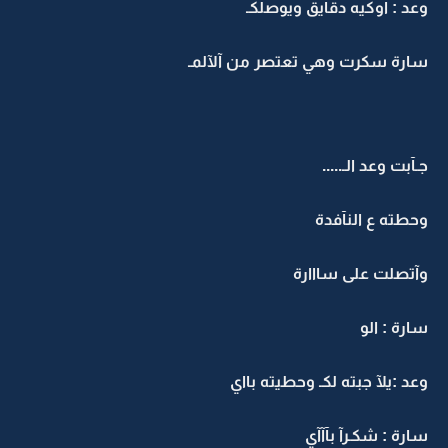
وعد : اوكيه دقايق ويوصلكـ
سارة سكرت وهي تعتصر من آلآلمـ
جـآبت وعد الـ.....
وحطته ع النآفدة
وآتصلت على سااارة
سارة : الو
وعد :يلآ جبته لكـ وحطيته بااي
سارة : شكـرآ بآآآي