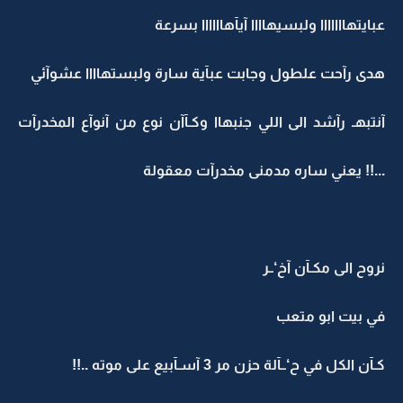
عبايتهااااااا ولبسيهاااا آيآهاااااا بسرعة
هدى رآحت علطول وجابت عبآية سارة ولبستهاااا عشوآئي
آنتبهـ رآشد الى اللي جنبهاا وكـآآن نوع من آنوآع المخدرآت
...!! يعني ساره مدمنى مخدرآت معقولة
نروح الى مكـآن آخ‘ــر
في بيت ابو متعب
كـآن الكل في ح‘ــآلة حزن مر 3 آسـآبيع على موته ..!!