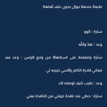
طبعاا عندهاا جوال بدون علمـ آهلهاا
سارة : الوو
وعد : هلآ والله
سآرة وتضغط على اسنانهااا من وجع الراس : وعد ممـ
مماني قادرة اتكلم راااسي جيبيه لي
وعد : طيب كيف اوصله لك
سارة : حطي عند نافدة غرفتي من النافدة يعني