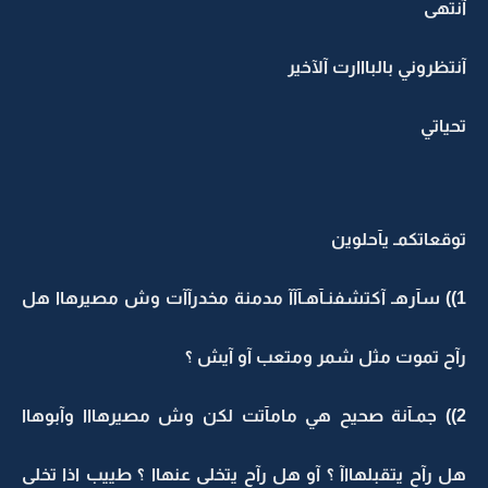
آنتهى
آنتظروني بالبااارت آلآخير
تحياتي
توقعاتكمـ يآحلوين
1)) سآرهـ آكتشفنـآهـآآآ مدمنة مخدرآآت وش مصيرهاا هل
رآح تموت مثل شمر ومتعب آو آيش ؟
2)) جمـآنة صحيح هي مامآتت لكن وش مصيرهااا وآبوهاا
هل رآح يتقبلهااآ ؟ آو هل رآح يتخلى عنهاا ؟ طييب اذا تخلى