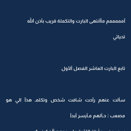
آمممممم مآآنتهى البارت والتكملة قريب بآذن الله
تحياتي
تابع البارت العاشر الفصل آلآول
سآلت عنهم رآحت شافت شخص وتكلمـ هذآ الي هو
مصعب : حـآلهم مـآيسر آبدآ