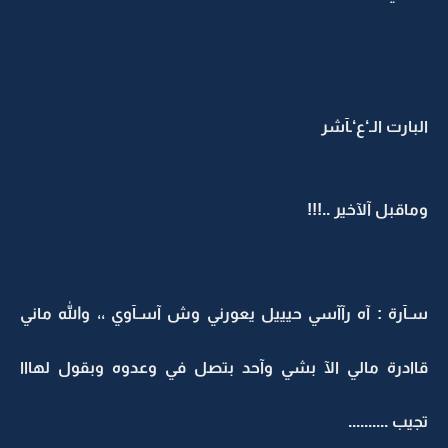
البارت الـ‘ع‘ـآشر
وماقبل آلآخير ..!!!
سـآرة : آه رآآسي حيييل يعورني وش آسـآوي ،، والله ماني
قاادرة مالي الآ بشي وآحد بتصل في وعدوه وبقول لهااا
تجيب ..........