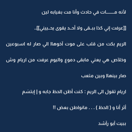
لأنه مـــــــــات في حادث وأنا مت بغيابه لين
[[عرفت إني كذا ببــقى ولا أحــد يقوى يحــييني]]..
الريم بكت من قلب على موت آخوهاا الي صار له اسبوعين
وخلآص هي يعني مابقى دموع واليوم عرفت من اريام وش
صار بينهاا وبين متعب
اريام تقول الى الريم : كنت أظن الحظ جابه و | إبتسَم
أثر أنا و ( الحظ ) . . . مانواطن بعض !!
ببيت آبو رآشد