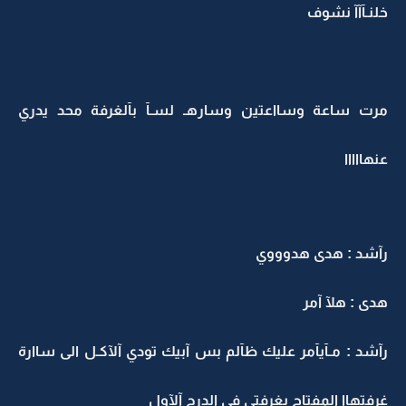
خلنـآآآ نشوف
مرت ساعة وسااعتين وسارهـ لسـآ بآلغرفة محد يدري
عنهااااا
رآشد : هدى هدوووي
هدى : هلآ آمر
رآشد : مـآيآمر عليك ظآلم بس آبيك تودي آلآكـل الى ساارة
غرفتهاا المفتاح بغرفتي في الدرج آلآول