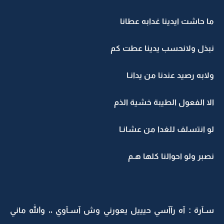
ما حاشت ايدينا غدابه عطانا
نبذل ولانحسب يدينا عطت كم
ولابه رصيد عندنا من يدانـا
الا الفعول الطيبة خشية الذم
لو انتسلف للغدا من عشانـا
نصبر ولو احوالنا كلها هـم
سـآرة : آه رآآسي حيييل يعورني وش آسـآوي ،، والله ماني