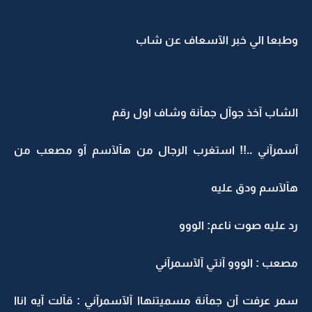
وطبعا الي خبر الآسعاف عن شاب
الشاب آخذ جوآل جمآنة وشاف اول رقم
آسمرآني ..!! استغرب الرجال من هآلآسم آو مصعب من
هآلآسم ودق عليه
رد عليه صوت ناعم: الووو
مصعب : الووو آنتي آلآسمرآني
سمر عرفت آن جمآنة مسميتنهاا آلآسمرآني : قآلت آيه اناا