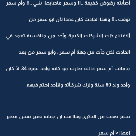
آصآبته رضوض خفيفة ..!! وسمر ماصابهاا شي ..!! وآم سمر
توفت ..!! وهذا الحادث كان عمدآ لآن آبو سمر من
آلآغنياء ذات الشركات الكبيرة وآحد من منافسية تعمد في
الحادث لكن جآت من جهة آم سمر ، وآبو سمر من بعد
ماماتت آم سمر حالته صارت مو كآنه وآحد عمرة 34 لآ كآن
وآحد ولد 60 سنة وترك شركـآته ولآآحد اهتم فيهم
سمر صحت من الذكرى وخااافت ان جمانة تصير نفس مصير
امهاا < آم سمر