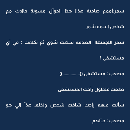
سمر:آممم صاحبة هذاا هذا الجوآل مسوية حاادث مع
شخص اسمه شمر
سمر اللجمتهااا الصدمة سكتت شوي ثم تكلمت : في آي
مستشفى ؟
مصعب : مستشفى ((...............))
طلعت علطول رآحت المستشفى
سآلت عنهم رآحت شافت شخص وتكلمـ هذآ الي هو
مصعب : حـآلهم