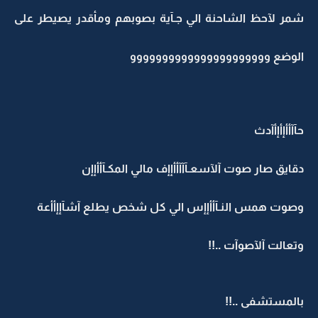
شمر لآحظ الشاحنة الي جـآية بصوبهم ومأقدر يصيطر على
الوضع وووووووووووووووووووووو
حآآأأإأإأآدث
دقايق صار صوت آلآسعـآآآأأإإف مالي المكـآأأإإن
وصوت همس النـآأأإإس الي كل شخص يطلع آشآإإأأعة
وتعالت آلآصوآت ..!!
بالمستشفى ..!!