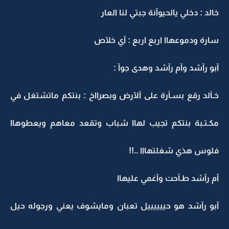
خالد : دخلي يالحيوآنة جبتي لنا العار
سارة ودموعهاا اربع اربع : آي خلآص
آبو رآشد وآم رآشد وهدى جوآ :
خـآلد رقع بسـآرة على آلآرض وبصرااخ : بنتكم ماتشتغل في
مكـتـبة بنتكم تجيب لهاا شباب وتقعد معاهم ويعطوهاا
فلوس هذي شغلتهااا ..!!
آم رآشد طـآحت وآغمي عليهاا
آبو رآشد هو حييييييل تعبان ومايشوف يعني ورجوله حيل