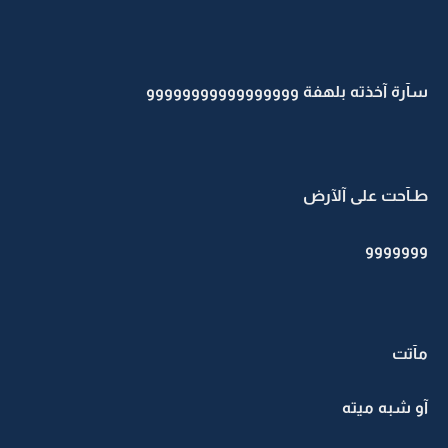
سآرة آخذته بلهفة ووووووووووووووووو
طـآحت على آلآرض
ووووووو
مآتت
آو شبه ميته