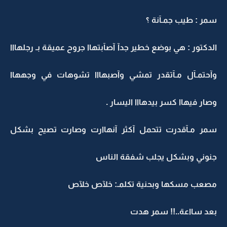
سمر : طيب جمـآنة ؟
الدكتور : هي بوضع خطير جدآ آصآبتهاا جروح عميقة بـ رجلهااا
وآحتمـآل مـآتقدر تمشي وآصبهااا تشوهات في وجههاا
وصار فيهاا كسر بيدهااا اليسار .
سمر مـآقدرت تتحمل آكثر آنهاارت وصارت تصيح بشكل
جنوني وبشكل يجلب شفقة الناس
مصعب مسكها وبحنية تكلمـ: خلآص خلآص
بعد سااعة..!! سمر هدت