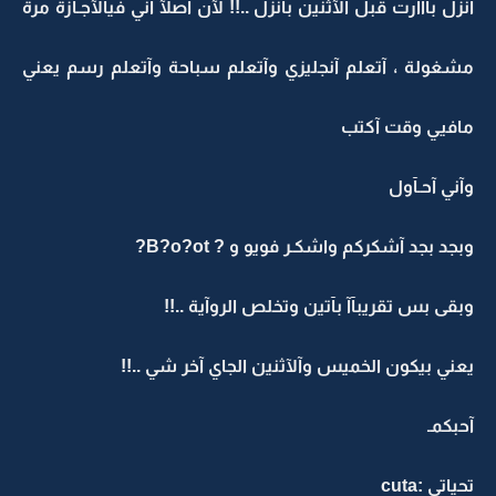
آنزل بااارت قبل الآثنين بآنزل ..!! لآن آصلآ آني فيآلآجـآزة مرة
مشغولة ، آتعلم آنجليزي وآتعلم سباحة وآتعلم رسم يعني
مافيي وقت آكتب
وآني آحـآول
وبجد بجد آشكركم واشكـر فويو و ? B?o?ot?
وبقى بس تقريبآآ بآتين وتخلص الروآية ..!!
يعني بيكون الخميس وآلآثنين الجاي آخر شي ..!!
آحبكمـ
تحياتي :cuta