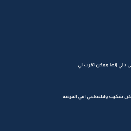
ى بالي انها ممكن تقرب لي
اكن شكيت ولااعطتني امي الفرصه