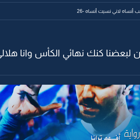
أنساه لاني نسيت أنساه -26
ين لبعضنا كنك نهائي الكأس وانا هلالي -