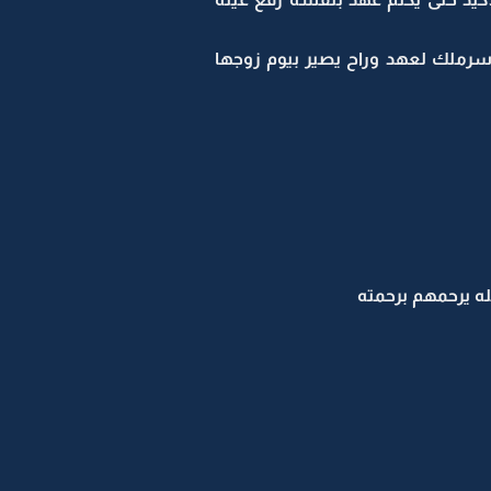
اسرملك لعهد وراح يصير بيوم زوجها
ه يرحمهم برحمته