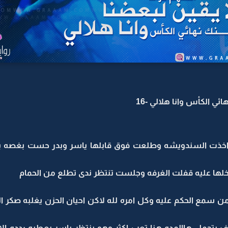
ئي الكأس وانا هلالي -16
رده اخذت السندويشه وطلعت فوق قابلها ياسر وبدر حست بغص
اخلها عليه قفلت الغرفه وجلست تنتظر ندى تطلع من الحمام
ن سمع الحكم عليه وكل امره لله لاكن احيان الحزن يغلبه صكر ا
 يتحمل هاالمده هنا تعب اكثر وهو ينتظر ياسر يعطيه ردده الا