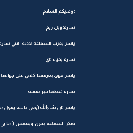
:وعليكم السلام
ساره:وين ريم
ياسر يقرب السماعه لاذنه :انتي ساره
ساره بحياء :اي
ياسر:فوق بغرفتها كلمي على جوالها
ساره :عطها خبر تفتحه
ياسر :ان شاءالله (وفي داخله يقول م
صكر السماعه بحزن وبهمس ( ماابي ا