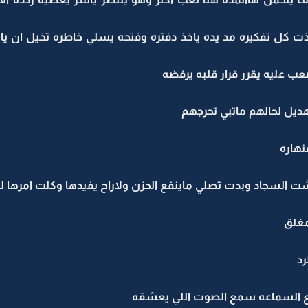
ت كل تفكيره مد يده ياخذ دفتره وفتحه يسلي خاطره تخيل ان ي
عب عليه يقرر قرار قلبه يرفضه
يل لحالهم ماتبي تحرجهم
نهاره
لسجاد وبدت تصلي ماينفع الحزن ولاراح يفيدها وكلت امرها لل
مغلق
رد
رفع السماعه سمع الصوت اللي يعشقه