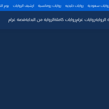
وايات سعودية
روايات خليجيه
روايات رومانسية
ارشيف الروايات
يوم ال
 الرواية
روايات غرام
روايات كاملة
الرواية من البداية
قصة غرام