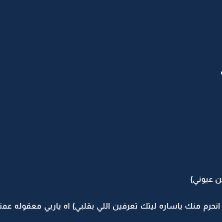
ن عيوني)
نحرم منك ياساره ليتك تعرفين اللي بقلبي) اه ياربي معقوله ع