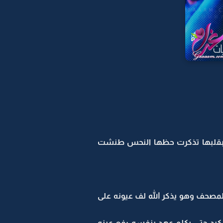
ه بقلبها تذكرت حظها النحس طنشت
لمصحف وهو يذكر الله لف عيونه على
كيد حتى يكلم عهد بنفسه رفع عينه