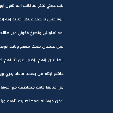
بنت عمتي تذكر لماكانت امه تقول اب
ابوه حس باالحقد عليها اجبرته امه ا
امه تهاوش وتصرخ فكوني من هاالعيا
بس علشان تفتك منهم وتاخذ ابوهم 
انها تبين انهم راضين عن تنازلهم 
عاشو ايتام من بعدها ماعاد يدري وي
من عيالها كانت متقاطعه مع اخوها ك
لاكن حبها له اعمها صارت تلهث ور