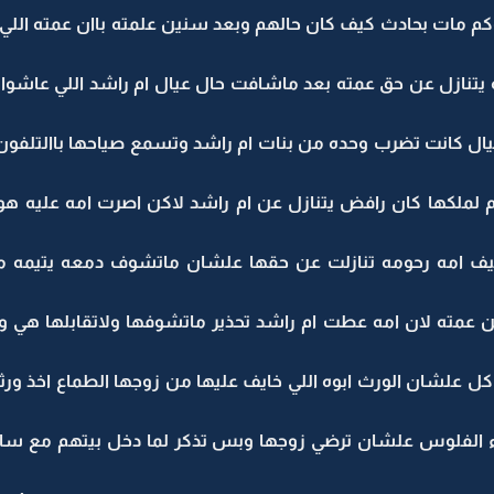
وكم مات بحادث كيف كان حالهم وبعد سنين علمته باان عمته اللي 
نه يتنازل عن حق عمته بعد ماشافت حال عيال ام راشد اللي عاشوا
ل كانت تضرب وحده من بنات ام راشد وتسمع صياحها باالتلفون 
لملكها كان رافض يتنازل عن ام راشد لاكن اصرت امه عليه هو 
كيف امه رحومه تنازلت عن حقها علشان ماتشوف دمعه يتيمه ما
ن عمته لان امه عطت ام راشد تحذير ماتشوفها ولاتقابلها هي وعي
ل علشان الورث ابوه اللي خايف عليها من زوجها الطماع اخذ ور
اء الفلوس علشان ترضي زوجها وبس تذكر لما دخل بيتهم مع سا