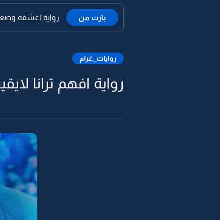
بارت من
رواية اعشقه وصعب 
روايات_غرام
رواية افهم ترانا لايق