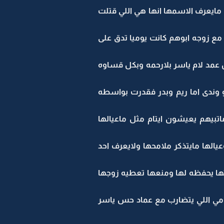
مايعرف الاسمها انها هي اللي قتلت
 مع زوجه ابوهم كانت يوميا تدق على
عمد لام ياسر بلارحمه وبكل قساوه
وندى اما ريم وبدر فقدرت بواسطه
تبيهم يعيشون ايتام مثل ماعيالها
الها مايتذكر ملامحها ولايعرف احد
ثها يحفظه لها ومنعها تعطيه زوجها
مي اللي يتضارب مع عماد حس ياسر