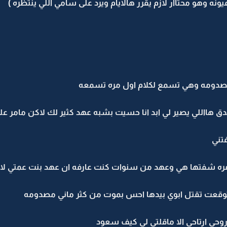
 وهو محتاار لازم يقرر هالايام ويرد على سامي اللي ينتظره )
 مصدومه وهي تسمع لكلام اول مره تسمعه
صدق هااللي يصير لي ابد انا حسيت بشبه عهد كثير لك لاكن مامر عل
تني
نا مره شفتها هي وعهد من سنوات كنت عارفه ان عهد بنت عمتي ل
توقعت تقتل ابوي بيدها احس بموت من كثر ماني مصدومه
حي ارتاحي الا ماقلتي لي كيف سعود