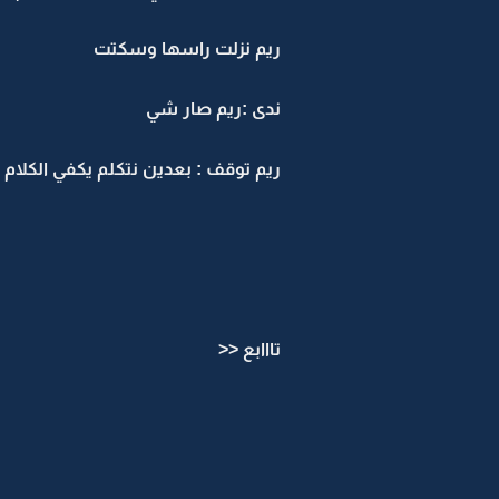
ريم نزلت راسها وسكتت
ندى :ريم صار شي
ريم توقف : بعدين نتكلم يكفي الكلام
تااابع <<