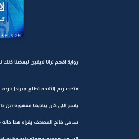
رواية افهم ترانا لايقين لبعضنا كنك نها
فتحت ريم الثلاجه تطلع ميرندا با
ياسر اللي كان يناديها مقهوره من د
سامي فاتح المصحف يقراه هذا حاله م
السجن هدوءه وصمته يزيد عذابه كيف