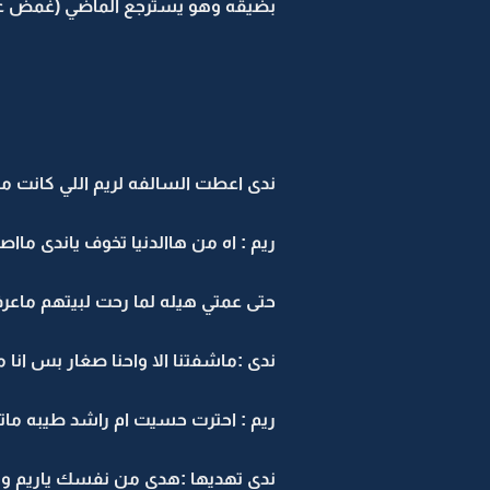
بضيقه وهو يسترجع الماضي (غمض عيونه
ندى اعطت السالفه لريم اللي كانت
ريم : اه من هاالدنيا تخوف ياندى ماا
حتى عمتي هيله لما رحت لبيتهم ماعرف
ندى :ماشفتنا الا واحنا صغار بس ا
ريم : احترت حسيت ام راشد طيبه ما
ندى تهديها :هدي من نفسك ياريم ورو