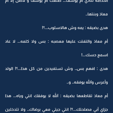
الخدامه تنادي أم يوسف... طلعت أم يوسف و لاظل إلا أم
معاذ وبنتها..
هدى بضيقه : يمه وش هالاسلوب...؟!
أم معاذ والتفتت عليها معصبه : بس ولا كلمه... لا عاد
اسمع حسك...!
هدى : افهم بس.. وش تستفيدين من كل هذا...؟! الولد
وأعرس والله يوفقه.. و..
أم معاذ تقاطعها بضيقه : الله لا يوفقك انتي وياه... هذا
جزاي أبي مصلحتك...؟! انتي جيتي معي برضاك.. ولا تتدخلين