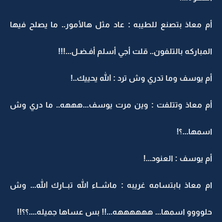
أم معاذ بتصنع للطيبه : عاد مثل هالأمور.. ما يصلح فيها
المباركه بالتلفون.. قلت أجي أسلم أفـضـل...!!!
أم يوسف وما تدري وش ترد : الله يحييك..!
أم معاذ وتتلفت : وين مرت يوسف...هههه.. ما دري وش
اسمها...؟!
أم يوسف : العنود...!
ام معاذ بابتسامه غريبه : ماشــاء الله تبــارك الله... وش
حلوووو اسمها... ههههههه...!! بس عساها جميله....؟؟!!