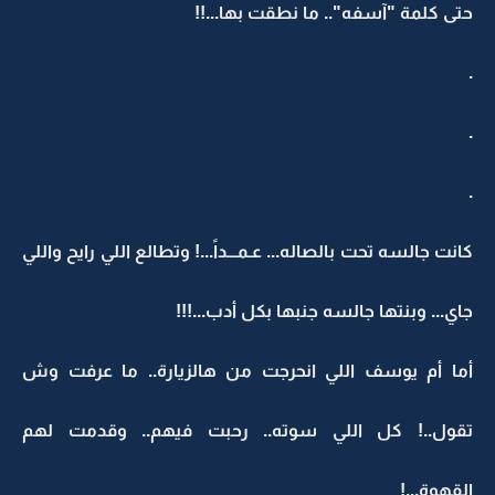
حتى كلمة "آسفه".. ما نطقت بها...!!
.
.
.
كانت جالسه تحت بالصاله... عـمـــداً...! وتطالع اللي رايح واللي
جاي... وبنتها جالسه جنبها بكل أدب...!!!
أما أم يوسف اللي انحرجت من هالزيارة.. ما عرفت وش
تقول..! كل اللي سوته.. رحبت فيهم.. وقدمت لهم
القهوة...!