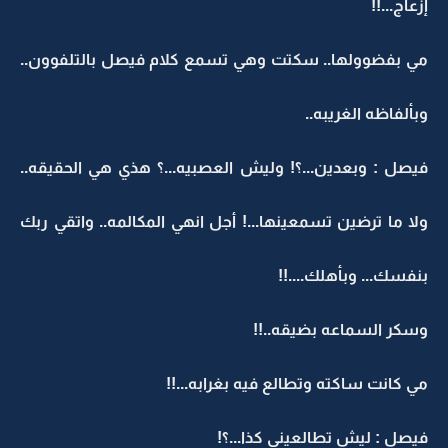
إزعاج...!!
مي بفضوولها.. سكتت وهي تسمع كلام فيصل بالتلفوون..
وبألفاظه الغريبه..
فيصل : وبعدين...؟! وليش العصبيه...؟ هذي هي الحقيقه..
ولا ما ترضين تسمعينها...! أجل انهي المكالمه.. واتقي ربك
بنفسك... وبأهلك....!!
وسكر السماعه بضيقه..!!
مي كانت ساكته وتطالع فيه بغرابه...!!
فيصل : ليش تطالعيني كذا...؟!