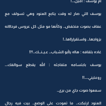
أم يوسف : آمين...!
يوسف اللي صار له وقت يتابع العنود وهي تسولف مع
عفاف بصوت منخفض.. وكأنها مو مثل كل عروس فرحااانه
بزواجها.. واستقرارااها..!
غاده بلقافه : هااه ياأبو الشباب.. عـيــنـــك..؟!!
يوسف بابتسامه متفاجئه : الله يقطع سوالفك...
روعتيني....!!
سمعوا صوت جاي من برى..
العنود ارتبكت.. ما تعودت على الوضع.. بيت فيه رجال