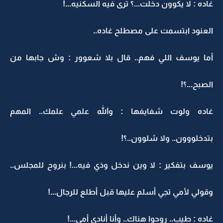
غاده : لا يكوون دخلت...؟ ترى فيه السكنيه...!
العنود ابتسمت على مصطلح غاده..
أما يوسف اللي فهم.. قال بلا شعوور : وش جابها من
الصبح...؟!
غاده ولوت شفايفها : والله علمي علمك.. المهم
بتدخلووون.. ولا شلوون..؟!
يوسف بتفكير : لا وين ندخل وذي فيه...! بنروح للمجلس..
وقولي لأمي تجي أسلم عليها قبل أطلع للرجال...!
غاده : طيب.. روحوا هناك.. وأنا أنادي أمي...!