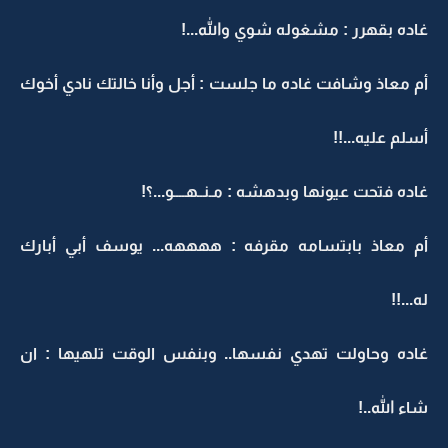
غاده بقهرر : مشغوله شوي والله...!
أم معاذ وشافت غاده ما جلست : أجل وأنا خالتك نادي أخوك
أسلم عليه...!!
غاده فتحت عيونها وبدهشه : مـنــهــــو...؟!
أم معاذ بابتسامه مقرفه : ههههه... يوسف أبي أبارك
له...!!
غاده وحاولت تهدي نفسها.. وبنفس الوقت تلهيها : ان
شاء الله..!