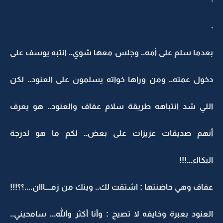
.
بعدما سلم على أمه.. وجلس معها شوي.. انتبه يوسف على
دخول عمته.. ومن وراها خواته يسلمون على العنود.. لكن
اللي شد انتباهه طريقة سلام عفاف والعنود.. هو يعرف
أنهم صديقات عزيزات على بعض.. لكم ما هو لدرجة
البكااء...!!!
عفاف وهي حاضنتها : اشتقت لك.. وينك من زمــــااان....؟؟!!!
العنود بعبرة وخايفه لا تصيح : وأنا أكثر والله... سامحيني..