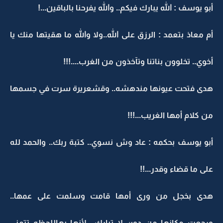
أبو يوسف : الله يبارك فيكم.. والله يفرحنا بالباقين...!
أم معاذ بتعمد : الرزق على الله..ولا والله ما هقيتها منك يا
أخوي.. تخلوون بناتنا وتآخذون من الغرب....!!!
هدى فتحت عيونها مندهشه.. وقشعريرة سرت في جسمها
من كلام أمها الغريب...!!!
أبو يوسف بحكمه : عاد وش نسوي.. كتبة ربك.. والحمد لله
على ما قضاء وقدر...!!
هدى بخجل من ورى أمها قامت وسلمت على عمها..
ورجعت مكانها من دون لا تبارك.. لأنها بهاللحظه تتمنى