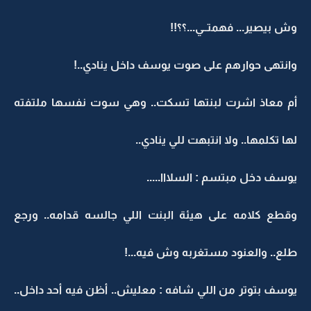
وش بيصير... فهمتــي...؟؟!!
وانتهى حوارهم على صوت يوسف داخل ينادي..!
أم معاذ اشرت لبنتها تسكت.. وهي سوت نفسها ملتفته
لها تكلمها.. ولا انتبهت للي ينادي..
يوسف دخل مبتسم : السلااا.....
وقطع كلامه على هيئة البنت اللي جالسه قدامه.. ورجع
طلع.. والعنود مستغربه وش فيه...!
يوسف بتوتر من اللي شافه : معليش.. أظن فيه أحد داخل..