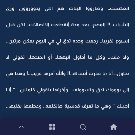
انعكست.. وصارووا البنات هم اللي يدووروون ورى
الشباب..!! المهم.. بعد مدة أنقطعت الاتصالات.. لكن قبل
اسبوع تقريبا.. رجعت وحده تدق لي في اليوم يمكن مرتين..
ولا ملت.. وكل ما أحاول انبهها.. أو انصحها.. تقولي لا
تحاول.. أنا ما قدرت أنساك..!! والله أمرها غريب..! وهذا هي
الى يوومك تدق وتسوولف.. وآخرتها بتقولي كلمتين.. " أنـا
أحـبـك " وهي ما تعرف قدسية هالكلمه.. وعظمها بقلبها..
ونزاهه هالشعور.. اللي المفرووض ما ينقال على كل