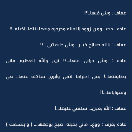
عفاف : وش فيها..؟!
غاده : جت.. ومن زوود اللعانه مجرجره معها بنتها الخبله..!!
عفاف : يالله صبااح خيـــر.. وش جايه تبي...؟!
غاده : وش دراني عنها...؟! ترى والله العظيم ماني
بطايقتها..! بس احتراما لأمي وأبوي ساكته عنها.. هي
وسواياها...!!
عفاف : الله يعين... سلمتي عليها...!
غاده بقرف : ووع.. ماني بخبله اصبح بوجهها... ( وابتسمت )