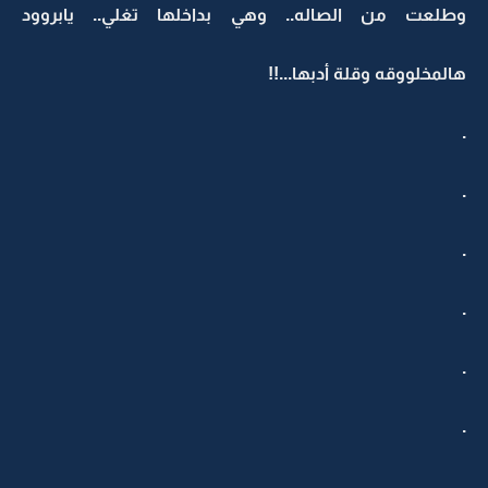
وطلعت من الصاله.. وهي بداخلها تغلي.. يابروود
هالمخلووقه وقلة أدبها...!!
.
.
.
.
.
.
.