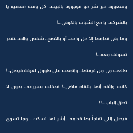
وسعوود خير شر مو موجوود بالبيت.. كل وقته مقضيه يا
بالشركه.. يا مع الشباب بالكوفي...!
وما بقى قدامها إلا حل واحد.. أو بالاصح.. شخص وااحد..تقدر
تسولف معه...!
طلعت مي من غرفتها.. واتجهت على طوول لغرفة فيصل..!
كانت واثقه أنها بتلقاه فاضي..! فدخلت بسررعه.. بدون لا
تطق الباب...!!
فيصل اللي تفاجأ بها قدامه.. أشر لها تسكت.. وما تسوي