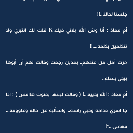
جلسنا لحالنا..!!
أم معاذ : أنا وش الله بلاني فيك..؟! قلت لك انثبري ولا
تتكلمين بكلمه....!!
مرت أمل من عندهم.. بعدين رجعت وقالت لهم أن أبوها
بيجي يسلم..
أم معاذ : الله يحييه...! ( وقالت لبنتها بصوت هاامس ) : اذا
جا انقزي قدامه وحبي راسه.. واسأليه عن حاله وعلوومه...
فهمتي...؟!