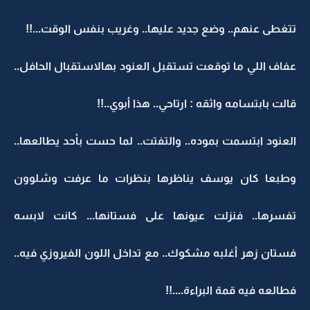
تتغطى عنهم.. وضع جديد عليها.. وغريب بنفس الوقت...!!
عفاف اللي ما توقعت تستقبل العنود بهالاستقبال الحافل..
قالت بابتسامه واثقه : ارتاحي.. هذا أبوي..!!
العنود ابتسمت بموده.. والتفتت.. لما حست بأحد يطالعها..
وطبعا كان يوسف يناظرها بنظرات ما عرفت وشلوون
تفسرها.. فنزلت عيونها على فستانها... كانت لابسه
فستان زهر أغلبه مشكوك.. مع تداخل اللون الفيروزي فيه..
فطالعه فيه قمة البراءة....!!