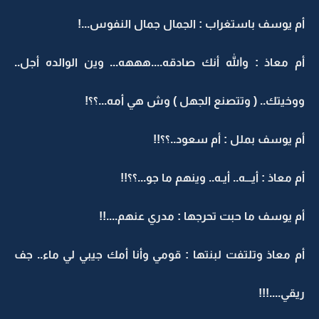
أم يوسف باستغراب : الجمال جمال النفوس...!
أم معاذ : والله أنك صادقه....هههه... وين الوالده أجل..
ووخيتك.. ( وتتصنع الجهل ) وش هي أمه...؟؟!
أم يوسف بملل : أم سعود..؟؟!!
أم معاذ : أيـــه.. أيـه.. وينهم ما جو...؟؟!!
أم يوسف ما حبت تحرجها : مدري عنهم....!!
أم معاذ وتلتفت لبنتها : قومي وأنا أمك جيبي لي ماء.. جف
ريقي....!!!