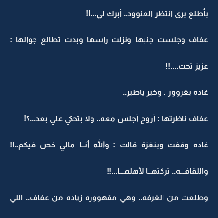
بأطلع برى انتظر العنوود.. أبرك لي...!!
عفاف وجلست جنبها ونزلت راسها وبدت تطالع جوالها :
عزيز تحت....!!
غاده بغروور : وخير ياطير..
عفاف ناظرتها : أروح أجلس معه.. ولا بتحكي علي بعد...؟!
غاده وقفت وبنغزة قالت : والله أنــا مالي خص فيكم..!!
واللقافـــه.. تركتهــا لأهلهـــا...!!
وطلعت من الغرفه.. وهي مقهووره زياده من عفاف.. اللي