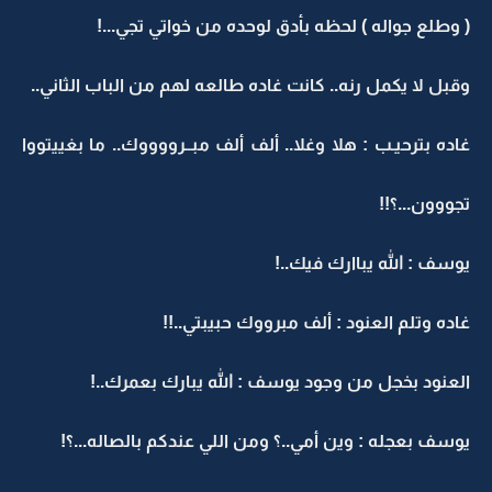
( وطلع جواله ) لحظه بأدق لوحده من خواتي تجي...!
وقبل لا يكمل رنه.. كانت غاده طالعه لهم من الباب الثاني..
غاده بترحيـب : هلا وغلا.. ألف ألف مبــرووووك.. ما بغييتووا
تجووون...؟!!
يوسف : الله يباارك فيك..!
غاده وتلم العنود : ألف مبرووك حبيبتي..!!
العنود بخجل من وجود يوسف : الله يبارك بعمرك..!
يوسف بعجله : وين أمي..؟ ومن اللي عندكم بالصاله...؟!