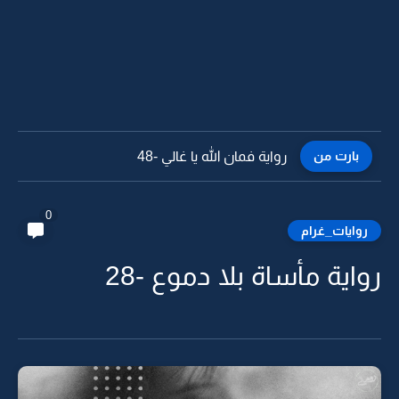
بارت من
رواية فمان الله يا غالي -47
0
روايات_غرام
رواية مأساة بلا دموع -28