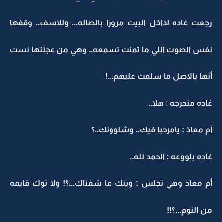
رجعت غاده لداخل البيت مرورا بالصاله... وللاسف.. وقفها
نفس الصوت اللي ما تمنت تسمعه.. وهي من عجلتها نست
أنها بالاصل ما سلمت عليهم...!
غاده منحرجه : هلا..
أم معاذ : يامرحبا فيك.. وشلوونك..؟
غاده بلووعه : الحمد لله..
أم معاذ وهي تجلس : وينك ما شفناك...؟! ولا توك قايمه
من النوم...؟!!